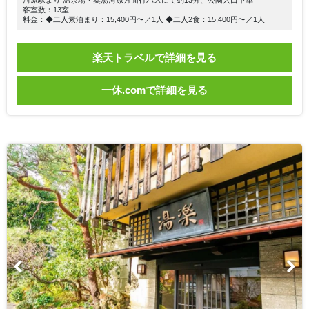
河原駅より 温泉場・奥湯河原方面行バスにて約13分、公園入口下車
客室数：13室
料金：◆二人素泊まり：15,400円〜／1人 ◆二人2食：15,400円〜／1人
楽天トラベルで詳細を見る
一休.comで詳細を見る