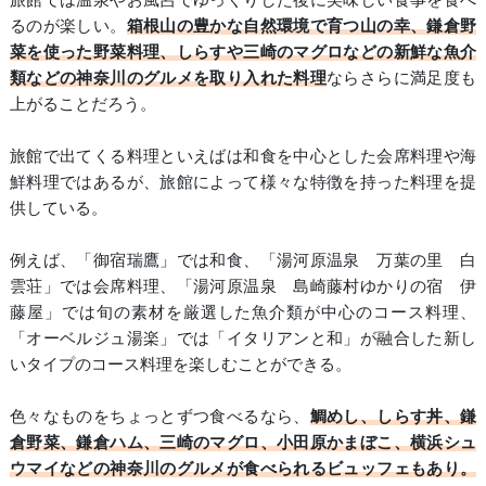
るのが楽しい。
箱根山の豊かな自然環境で育つ山の幸、鎌倉野
菜を使った野菜料理、しらすや三崎のマグロなどの新鮮な魚介
類などの神奈川のグルメを取り入れた料理
ならさらに満足度も
上がることだろう。
旅館で出てくる料理といえばは和食を中心とした会席料理や海
鮮料理ではあるが、旅館によって様々な特徴を持った料理を提
供している。
例えば、「御宿瑞鷹」では和食、「湯河原温泉 万葉の里 白
雲荘」では会席料理、「湯河原温泉 島崎藤村ゆかりの宿 伊
藤屋」では旬の素材を厳選した魚介類が中心のコース料理、
「オーベルジュ湯楽」では「イタリアンと和」が融合した新し
いタイプのコース料理を楽しむことができる。
色々なものをちょっとずつ食べるなら、
鯛めし、しらす丼、鎌
倉野菜、鎌倉ハム、三崎のマグロ、小田原かまぼこ、横浜シュ
ウマイなどの神奈川のグルメが食べられるビュッフェもあり。