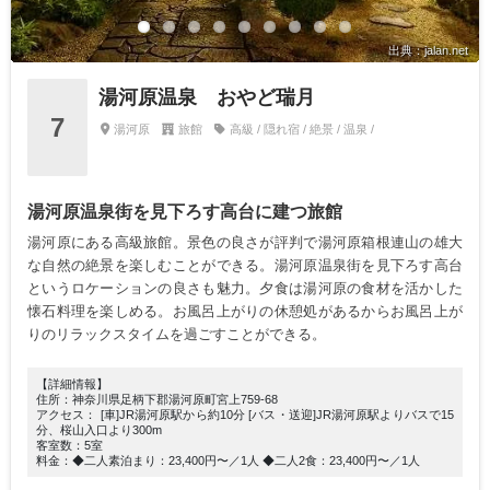
出典：jalan.net
湯河原温泉 おやど瑞月
7
湯河原
旅館
高級 / 隠れ宿 / 絶景 / 温泉 /
湯河原温泉街を見下ろす高台に建つ旅館
湯河原にある高級旅館。景色の良さが評判で湯河原箱根連山の雄大
な自然の絶景を楽しむことができる。湯河原温泉街を見下ろす高台
というロケーションの良さも魅力。夕食は湯河原の食材を活かした
懐石料理を楽しめる。お風呂上がりの休憩処があるからお風呂上が
りのリラックスタイムを過ごすことができる。
【詳細情報】
住所：神奈川県足柄下郡湯河原町宮上759-68
アクセス： [車]JR湯河原駅から約10分 [バス・送迎]JR湯河原駅よりバスで15
分、桜山入口より300m
客室数：5室
料金：◆二人素泊まり：23,400円〜／1人 ◆二人2食：23,400円〜／1人