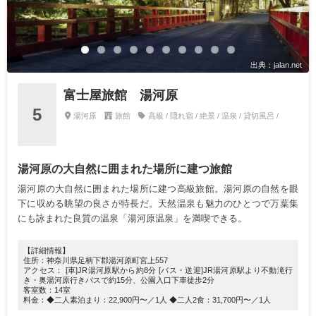
出典：jalan.net
富士屋旅館 湯河原
5
湯河原
旅館
高級 / 隠れ宿 / 絶景 / 温泉 / 貸切風呂 /
湯河原の大自然に囲まれた場所に建つ旅館
湯河原の大自然に囲まれた場所に建つ高級旅館。湯河原の自然を眼
下に収める眺望の良さが特長だ。天然温泉も魅力のひとつで万葉集
にも詠まれた良質の温泉「湯河原温泉」を満喫できる。
【詳細情報】
住所：神奈川県足柄下郡湯河原町宮上557
アクセス： [車]JR湯河原駅から約8分 [バス・送迎]JR湯河原駅より不動滝行
き・奥湯河原行きバスで約15分、公園入口下車徒歩2分
客室数：14室
料金：◆二人素泊まり：22,900円〜／1人 ◆二人2食：31,700円〜／1人