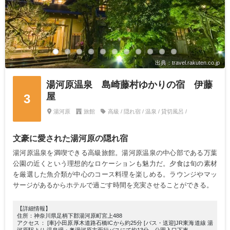
出典：travel.rakuten.co.jp
湯河原温泉 島崎藤村ゆかりの宿 伊藤
屋
3
湯河原
旅館
高級 / 隠れ宿 / 温泉 / 貸切風呂 /
文豪に愛された湯河原の隠れ宿
湯河原温泉を満喫できる高級旅館。湯河原温泉の中心部である万葉
公園の近くという理想的なロケーションも魅力だ。夕食は旬の素材
を厳選した魚介類が中心のコース料理を楽しめる。ラウンジやマッ
サージがあるからホテルで過ごす時間を充実させることができる。
【詳細情報】
住所：神奈川県足柄下郡湯河原町宮上488
アクセス： [車]小田原厚木道路石橋ICから約25分 [バス・送迎]JR東海道線 湯