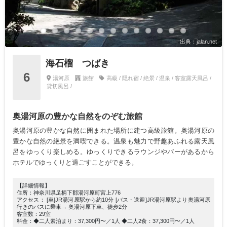
出典：jalan.net
海石榴 つばき
6
湯河原
旅館
高級 / 隠れ宿 / 絶景 / 温泉 / 客室露天風呂 /
貸切風呂 /
奥湯河原の豊かな自然をのぞむ旅館
奥湯河原の豊かな自然に囲まれた場所に建つ高級旅館。奥湯河原の
豊かな自然の絶景を満喫できる。温泉も魅力で野趣あふれる露天風
呂をゆっくり楽しめる。ゆっくりできるラウンジやバーがあるから
ホテルでゆっくりと過ごすことができる。
【詳細情報】
住所：神奈川県足柄下郡湯河原町宮上776
アクセス： [車]JR湯河原駅から約10分 [バス・送迎]JR湯河原駅より奥湯河原
行きのバスに乗車→ 奥湯河原下車、徒歩2分
客室数：29室
料金：◆二人素泊まり：37,300円〜／1人 ◆二人2食：37,300円〜／1人