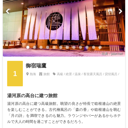
出典：jalan.net
御宿瑞鷹
1
熱海
旅館
高級 / 絶景 / 温泉 / 客室露天風呂 / 貸切風呂 /
湯河原の高台に建つ旅館
湯河原の高台に建つ高級旅館。眺望の良さが特長で箱根連山の絶景
を楽しむことができる。古代檜風呂の「森の香」や箱根連山を眺む
「月の詩」を満喫できるのも魅力。ラウンジやバーがあるからホテ
ルで大人の時間を過ごすことができるだろう。