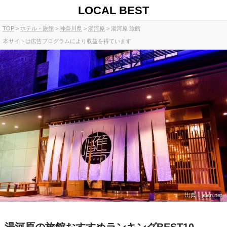
LOCAL BEST
TOP
ホテル・旅館
神奈川県
湯河原
湯河原 旅館
本サイトは広告プログラムにより収益を得ています
出典：jalan.net