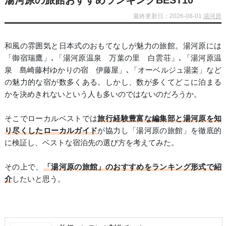
湯河原の旅館おすすめランキングBEST10
最終更新日：2026-08-01
湯河原
和風の雰囲気と日本式のおもてなしが魅力の旅館。湯河原には
「御宿瑞鷹」､「湯河原温泉 万葉の里 白雲荘」､「湯河原温
泉 島崎藤村ゆかりの宿 伊藤屋」､「オーベルジュ湯楽」など
の魅力的な宿が数多くある。しかし、数が多くてどこに泊まる
かを決めきれないという人も多いのではないのだろうか。
そこでローカルベストでは
旅行経験豊富な編集部と湯河原を知
り尽くしたローカルガイド
が協力し「湯河原の旅館」を徹底的
に検証し、ベストな宿泊先の選び方を考えてみた。
その上で、
「湯河原の旅館」のおすすめをランキング形式で紹
介
したいと思う。