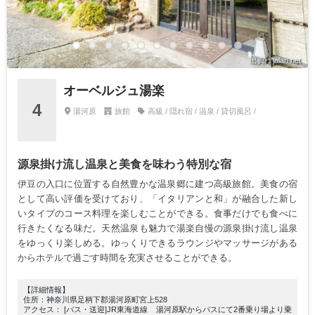
出典：jalan.net
オーベルジュ湯楽
4
湯河原
旅館
高級 / 隠れ宿 / 温泉 / 貸切風呂 /
源泉掛け流し温泉と美食を味わう特別な宿
伊豆の入口に位置する自然豊かな温泉郷に建つ高級旅館。美食の宿
として高い評価を受けており、「イタリアンと和」が融合した新し
いタイプのコース料理を楽しむことができる。食事だけでも食べに
行きたくなる味だ。天然温泉も魅力で湯楽自慢の源泉掛け流し温泉
をゆっくり楽しめる。ゆっくりできるラウンジやマッサージがある
からホテルで過ごす時間を充実させることができる。
【詳細情報】
住所：神奈川県足柄下郡湯河原町宮上528
アクセス： [バス・送迎]JR東海道線 湯河原駅からバスにて2番乗り場より乗