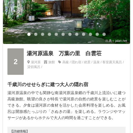
出典：jalan.net
湯河原温泉 万葉の里 白雲荘
2
湯河原
旅館
高級 / 隠れ宿 / 絶景 / 温泉 / 客室露天風呂 /
貸切風呂 /
千歳川のせせらぎに建つ大人の隠れ宿
湯河原温泉の中でも閑静な南湯河原温泉郷の千歳川上流沿いに建つ
高級旅館。眺望の良さが特長で湯河原の自然の絶景を楽しむことが
できる。夕食は湯河原の食材を活かした会席料理を楽しめる。お風
呂は開放感たっぷりの「さぬきの湯」を楽しめる。ラウンジやマッ
サージがあるからホテルで大人の時間を過ごすことができる。
【詳細情報】