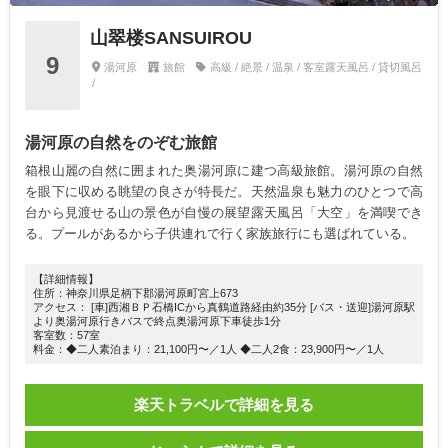
山翠楼SANSUIROU
9
湯河原
旅館
高級 / 絶景 / 温泉 / 客室露天風呂 / 貸切風呂
/
湯河原の自然をのぞむ旅館
箱根山麗の自然に囲まれた奥湯河原に建つ高級旅館。湯河原の自然
を眼下に収める眺望の良さが特長だ。天然温泉も魅力のひとつで高
台から見渡せる山の景色が自慢の展望露天風呂「大空」を満喫でき
る。プールがあるから子供連れで行く家族旅行にも選ばれている。
【詳細情報】
住所：神奈川県足柄下郡湯河原町宮上673
アクセス： [車]西湘ＢＰ石橋ICから真鶴道路経由約35分 [バス・送迎]湯河原駅
より奥湯河原行きバスで終点奥湯河原下車徒歩1分
客室数：57室
料金：◆二人素泊まり：21,100円〜／1人 ◆二人2食：23,900円〜／1人
楽天トラベルで詳細を見る