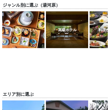
ジャンル別に選ぶ（湯河原）
朝食がおいしい
高級ホテル
料理が
エリア別に選ぶ