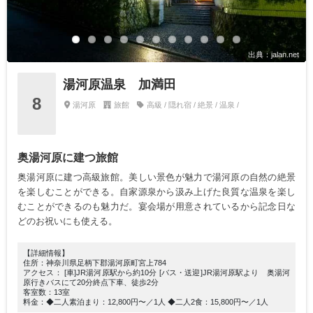
出典：jalan.net
湯河原温泉 加満田
8
湯河原
旅館
高級 / 隠れ宿 / 絶景 / 温泉 /
奥湯河原に建つ旅館
奥湯河原に建つ高級旅館。美しい景色が魅力で湯河原の自然の絶景
を楽しむことができる。自家源泉から汲み上げた良質な温泉を楽し
むことができるのも魅力だ。宴会場が用意されているから記念日な
どのお祝いにも使える。
【詳細情報】
住所：神奈川県足柄下郡湯河原町宮上784
アクセス： [車]JR湯河原駅から約10分 [バス・送迎]JR湯河原駅より 奥湯河
原行きバスにて20分終点下車、徒歩2分
客室数：13室
料金：◆二人素泊まり：12,800円〜／1人 ◆二人2食：15,800円〜／1人