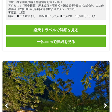
住所：神奈川県足柄下郡湯河原町宮上716-1
アクセス： [車]小田原・厚木道路～石橋IC～国道135号経由で約30分、こごめ
の湯入口左折800ｍ [電車]湯河原駅よりタクシ－で10分
客室数：17室
料金：◆二人素泊まり：18,500円〜／1人 ◆二人2食：18,500円〜／1人
楽天トラベルで詳細を見る
一休.comで詳細を見る