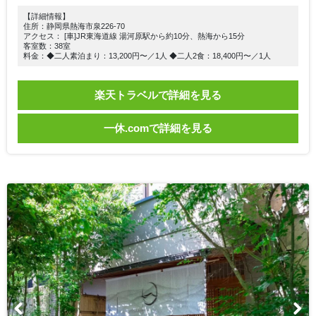
【詳細情報】
住所：静岡県熱海市泉226-70
アクセス： [車]JR東海道線 湯河原駅から約10分、熱海から15分
客室数：38室
料金：◆二人素泊まり：13,200円〜／1人 ◆二人2食：18,400円〜／1人
楽天トラベルで詳細を見る
一休.comで詳細を見る