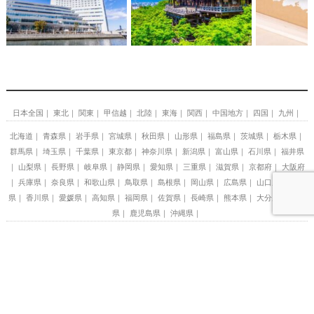
日本全国
東北
関東
甲信越
北陸
東海
関西
中国地方
四国
九州
北海道
青森県
岩手県
宮城県
秋田県
山形県
福島県
茨城県
栃木県
群馬県
埼玉県
千葉県
東京都
神奈川県
新潟県
富山県
石川県
福井県
山梨県
長野県
岐阜県
静岡県
愛知県
三重県
滋賀県
京都府
大阪府
兵庫県
奈良県
和歌山県
鳥取県
島根県
岡山県
広島県
山口県
徳島
県
香川県
愛媛県
高知県
福岡県
佐賀県
長崎県
熊本県
大分県
宮崎
県
鹿児島県
沖縄県
札幌
小樽
函館
ニセコ
定山渓
洞爺湖
富良野
弘前
青森市
八戸
花巻
盛岡
仙台
秋保・作並温泉
蔵王温泉
鶴岡
銀座
渋谷
上野
新橋
新宿
浅草
池袋
東京駅周辺
草津温泉
伊香保温泉
日光
那須塩原
那須高原
鬼怒川温泉
那須
宇都宮
秩父
鴨川・勝浦
東京ディズニーランド(R)周辺
箱根
仙石原
横浜
鎌倉
湯河原