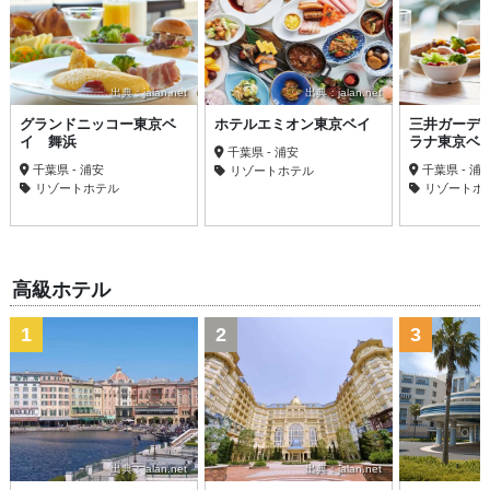
出典：jalan.net
出典：jalan.net
グランドニッコー東京ベ
ホテルエミオン東京ベイ
三井ガーデ
イ 舞浜
ラナ東京ベ
千葉県 - 浦安
千葉県 - 浦安
千葉県 - 浦
リゾートホテル
リゾートホテル
リゾートホ
高級ホテル
1
2
3
出典：jalan.net
出典：jalan.net