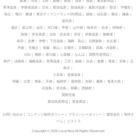
銀座
渋谷
上野
新橋
新宿
浅草
池袋
東京駅周辺
草津温泉
伊香保温泉
日光
那須塩原
那須高原
鬼怒川温泉
那須
宇都宮
秩父
鴨川・勝浦
東京ディズニーランド(R)周辺
箱根
仙石原
横浜
鎌倉
湯河原
湯沢
富山市
金沢
河口湖
甲府
山中湖
軽井沢
松本
阿智村
熱海
伊豆高原
浜松・浜名湖
伊豆
伊東温泉
御殿場
鳥羽
志摩
伊勢
下呂温泉
飛騨・高山
日間賀島
名古屋
丹後
天橋立
祇園・東山
京都市
京都駅前
四条・河原町
USJ
梅田
新大阪
心斎橋
なんば
関西空港周辺
神戸
淡路島
城崎温泉
有馬温泉
三宮
姫路
白浜
倉敷
尾道
宮島
広
島市
小豆島
道後温泉
阿蘇
出雲
博多
天神
福岡市
湯布院
別府
霧島
奄美大島
石垣島
宮古島
那覇
恩納村
関西空港
那須高原周辺
尾道周辺
お問い合わせ
｜
コンテンツ制作ポリシー
｜
プライバシーポリシー
｜
運営会社
｜
制作チ
ーム
｜
ビストラ
Copyright © 2026 Local Best All Rights Reserved.