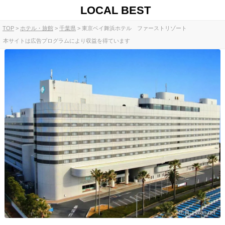
LOCAL BEST
TOP
ホテル・旅館
千葉県
東京ベイ舞浜ホテル ファーストリゾート
本サイトは広告プログラムにより収益を得ています
出典：jalan.net