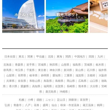
ホテル・宿
観光スポット
ふる
日本全国
東北
関東
甲信越
北陸
東海
関西
中国地方
四国
九州
北海道
青森県
岩手県
宮城県
秋田県
山形県
福島県
茨城県
栃木県
群馬県
埼玉県
千葉県
東京都
神奈川県
新潟県
富山県
石川県
福井県
山梨県
長野県
岐阜県
静岡県
愛知県
三重県
滋賀県
京都府
大阪府
兵庫県
奈良県
和歌山県
鳥取県
島根県
岡山県
広島県
山口県
徳島
県
香川県
愛媛県
高知県
福岡県
佐賀県
長崎県
熊本県
大分県
宮崎
県
鹿児島県
沖縄県
札幌
小樽
函館
ニセコ
定山渓
洞爺湖
富良野
弘前
青森市
八戸
花巻
盛岡
仙台
秋保・作並温泉
蔵王温泉
鶴岡