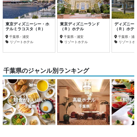
出典：jalan.net
出典：jalan.net
東京ディズニーシー・ホ
東京ディズニーランド
ディズニー
テルミラコスタ（Ｒ）
（Ｒ）ホテル
（Ｒ）ホテ
千葉県 - 浦安
千葉県 - 浦安
千葉県 - 浦
リゾートホテル
リゾートホテル
リゾートホ
千葉県のジャンル別ランキング
朝食がおいしい
高級ホテル
料理が
千葉県
千葉県
千