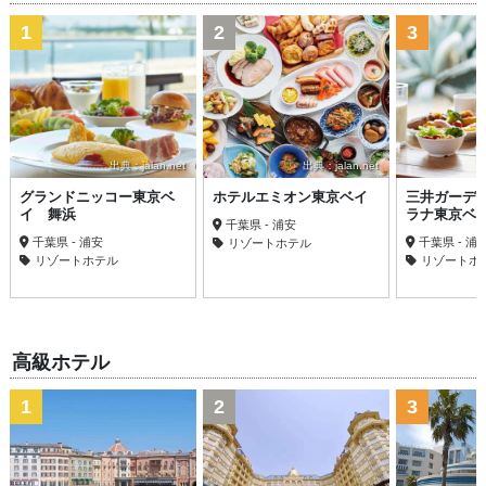
1
2
3
出典：jalan.net
出典：jalan.net
グランドニッコー東京ベ
ホテルエミオン東京ベイ
三井ガーデ
イ 舞浜
ラナ東京ベ
千葉県 - 浦安
千葉県 - 浦安
千葉県 - 浦
リゾートホテル
リゾートホテル
リゾートホ
高級ホテル
1
2
3