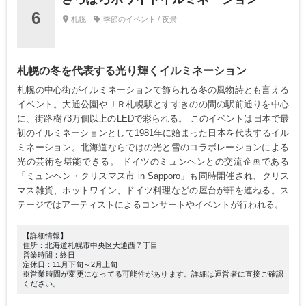
6
札幌
季節のイベント / 夜景
札幌の冬を代表する光り輝くイルミネーション
札幌の中心街がイルミネーションで飾られる冬の風物詩とも言える
イベント。大通公園やＪＲ札幌駅とすすきのの間の駅前通りを中心
に、街路樹73万個以上のLEDで彩られる。 このイベントは日本で最
初のイルミネーションとして1981年に始まった日本を代表するイル
ミネーション。北海道ならではの光と雪のコラボレーションによる
光の芸術を堪能できる。 ドイツのミュンヘンとの交流企画である
「ミュンヘン・クリスマス市 in Sapporo」も同時開催され、クリス
マス雑貨、ホットワイン、ドイツ料理などの屋台が軒を連ねる。ス
テージではアーティストによるコンサートやイベントが行われる。
【詳細情報】
住所：北海道札幌市中央区大通西７丁目
営業時間：終日
定休日：11月下旬～2月上旬
※営業時間が変更になってる可能性があります。詳細は運営者に直接ご確認
ください。