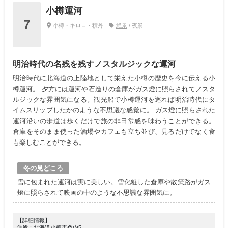
小樽運河
7
小樽・キロロ・積丹
絶景
/ 夜景
明治時代の名残を残すノスタルジックな運河
明治時代に北海道の上陸地として栄えた小樽の歴史を今に伝える小
樽運河。 夕方には運河や石造りの倉庫がガス燈に照らされてノスタ
ルジックな雰囲気になる。観光船で小樽運河を巡れば明治時代にタ
イムスリップしたかのような不思議な感覚に。 ガス燈に照らされた
運河沿いの歩道は歩くだけで旅の非日常感を味わうことができる。
倉庫をそのまま使った酒場やカフェも立ち並び、見るだけでなく食
も楽しむことができる。
冬の見どころ
雪に包まれた運河は実に美しい。雪化粧した倉庫や散策路がガス
燈に照らされて映画の中のような不思議な雰囲気に。
【詳細情報】
住所：北海道小樽市色内5