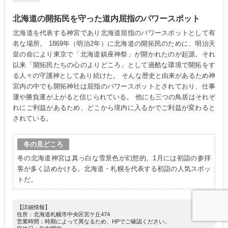
北海道の開拓民を守った道内屈指のパワースポット
北海道を代表する神宮であり北海道屈指のパワースポットとして有
名な場所。 1869年（明治2年）に北海道の開拓民のために、明治天
皇の命により東京で「北海道鎮座神祭」が開かれたのが起源。それ
以来「開拓民たちの心のよりどころ」として過酷な環境で開拓をす
る人々の守護神としてあり続けた。 そんな歴史と由来があるため神
宮内の中でも開拓神社は屈指のパワースポットとされており、仕事
運や勝負運が上がると信じられている。 他にも三つの鳥居はそれぞ
れにご利益があるため、どこから境内に入るかでご利益が変わると
されている。
冬の見どころ
冬の北海道神宮は真っ白な雪景色が幻想的。1月には初詣の参拝
客が多く詰めかける。北海道・札幌を代表する初詣の人気スポッ
トだ。
【詳細情報】
住所：北海道札幌市中央区宮ケ丘474
営業時間：時期によって異なるため、HPでご確認ください。