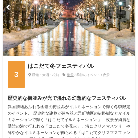
はこだて冬フェスティバル
3
函館・大沼・松前
絶景
/ 季節のイベント / 夜景
歴史的な街並みが光で溢れる幻想的なフェスティバル
異国情緒あふれる函館の街並みがイルミネーションで輝く冬季限定
のイベント。 歴史的な建物が建ち並ぶ元町地区の街路樹などがイル
ミネーションで輝く「はこだてイルミネーション 」、夜景が綺麗な
函館の港で行われる「はこだて冬花火」、港にクリスマスツリーや
鮮やかなイルミネーションが飾られる「はこだてクリスマスファン