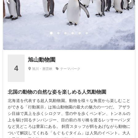
旭山動物園
4
旭川・層雲峡
テーマパーク
北国の動物の自然な姿を楽しめる人気動物園
北海道を代表する超人気動物園。動物を様々な角度から楽しむこと
ができる「行動展示」は旭山動物園の最大の魅力の一つだ。 アザラ
シ目線で真上を歩くシロクマ、雪の中を歩くペンギン、トンネルの
上を駆け回るチンパンジー、目の前の吊り橋を渡るレッサーパンダ
など見どころは豊富にある。 飼育スタッフが餌をあげながら動物に
ついて解説してくれる「もぐもぐタイム」は人気のイベント。大人