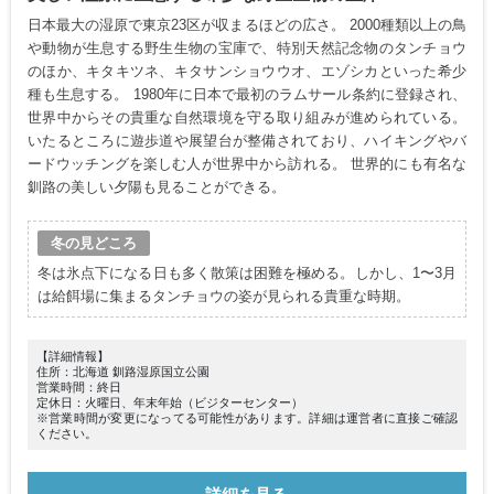
日本最大の湿原で東京23区が収まるほどの広さ。 2000種類以上の鳥
や動物が生息する野生生物の宝庫で、特別天然記念物のタンチョウ
のほか、キタキツネ、キタサンショウウオ、エゾシカといった希少
種も生息する。 1980年に日本で最初のラムサール条約に登録され、
世界中からその貴重な自然環境を守る取り組みが進められている。
いたるところに遊歩道や展望台が整備されており、ハイキングやバ
ードウッチングを楽しむ人が世界中から訪れる。 世界的にも有名な
釧路の美しい夕陽も見ることができる。
冬の見どころ
冬は氷点下になる日も多く散策は困難を極める。しかし、1〜3月
は給餌場に集まるタンチョウの姿が見られる貴重な時期。
【詳細情報】
住所：北海道 釧路湿原国立公園
営業時間：終日
定休日：火曜日、年末年始（ビジターセンター）
※営業時間が変更になってる可能性があります。詳細は運営者に直接ご確認
ください。