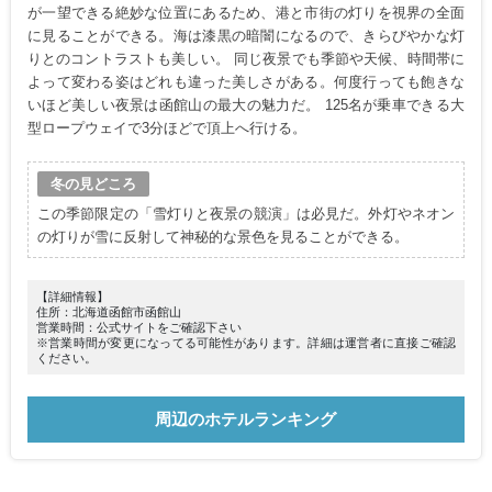
が一望できる絶妙な位置にあるため、港と市街の灯りを視界の全面
に見ることができる。海は漆黒の暗闇になるので、きらびやかな灯
りとのコントラストも美しい。 同じ夜景でも季節や天候、時間帯に
よって変わる姿はどれも違った美しさがある。何度行っても飽きな
いほど美しい夜景は函館山の最大の魅力だ。 125名が乗車できる大
型ロープウェイで3分ほどで頂上へ行ける。
冬の見どころ
この季節限定の「雪灯りと夜景の競演」は必見だ。外灯やネオン
の灯りが雪に反射して神秘的な景色を見ることができる。
【詳細情報】
住所：北海道函館市函館山
営業時間：公式サイトをご確認下さい
※営業時間が変更になってる可能性があります。詳細は運営者に直接ご確認
ください。
周辺のホテルランキング