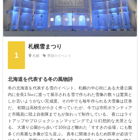
札幌雪まつり
1
札幌
季節のイベント
北海道を代表する冬の風物詩
冬の北海道を代表する雪のイベント。札幌の中心街にある大通公園
内に全長1.5㎞に渡って展示される雪で作られた雪像の数々は驚異と
しか言いようがない完成度。その中でも毎年作られる大雪像は圧巻
だ。 初期は高校生が小さく作っていたが、今では市民ボランティア
と市職員に陸上自衛隊までもが加わって制作している。 夜にはライ
トアップやプロジェクションマッピングでより幻想的な光景とな
る。 大通り公園から歩いて10分ほど離れた「すすきの会場」にも数
多くの美麗な氷像が立ち並ぶ。 真冬に開催されるため防寒が必須で