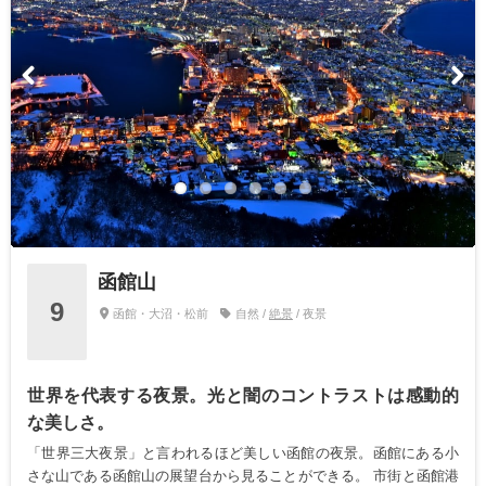
函館山
9
函館・大沼・松前
自然 /
絶景
/ 夜景
世界を代表する夜景。光と闇のコントラストは感動的
な美しさ。
「世界三大夜景」と言われるほど美しい函館の夜景。函館にある小
さな山である函館山の展望台から見ることができる。 市街と函館港