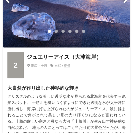
ジュエリーアイス（大津海岸）
2
帯広・十勝
自然 /
絶景
大自然が作り出した神秘的な輝き
クリスタルのような美しい透明な氷が見られる北海道を代表する絶
景スポット。 十勝川を覆いつくすようにできた透明な氷が太平洋に
流れ出し、海岸に打ち上げられたのがジュエリーアイス。波に揉ま
れることで角がとれて美しい形の光り輝く氷になると言われてい
る。十勝の厳しい寒さと母なる大河「十勝川」が生み出す神秘的な
自然現象だ。 地元の人にとってはごく当たり前の景色だったが、海