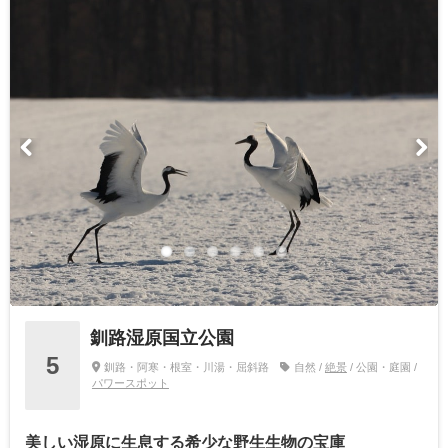
釧路湿原国立公園
5
釧路・阿寒・根室・川湯・屈斜路
自然 /
絶景
/ 公園・庭園 /
パワースポット
美しい湿原に生息する希少な野生生物の宝庫