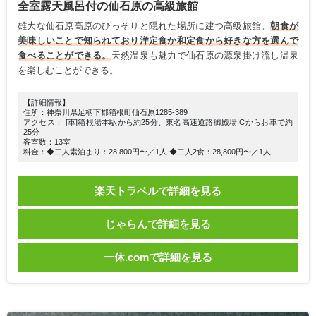
全室露天風呂付の仙石原の高級旅館
雄大な仙石原高原のひっそりと隠れた場所に建つ高級旅館。
朝食が
美味しいことで知られており洋定食か和定食から好きな方を選んで
食べることができる。
天然温泉も魅力で仙石原の源泉掛け流し温泉
を楽しむことができる。
【詳細情報】
住所：神奈川県足柄下郡箱根町仙石原1285-389
アクセス： [車]箱根湯本駅から約25分、東名高速道路御殿場ICからお車で約
25分
客室数：13室
料金：◆二人素泊まり：28,800円〜／1人 ◆二人2食：28,800円〜／1人
楽天トラベルで詳細を見る
じゃらんで詳細を見る
一休.comで詳細を見る