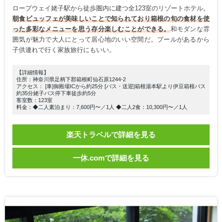
ロープウェイ姥子駅から徒歩圏内に建つ全123室のリゾートホテル。
朝食ビュッフェが美味しいことで知られており箱根の旬の食材を使
った多彩なメニューを思う存分楽しむことができる。
和モダンな雰
囲気が魅力で大人にとって居心地のいい空間だ。プールがあるから
子供連れで行く家族旅行にもいい。
【詳細情報】
住所：神奈川県足柄下郡箱根町仙石原1244-2
アクセス： [車]御殿場ICから約25分 [バス・送迎]箱根湯本駅より伊豆箱根バス
約35分姥子バス停下車徒歩約5分
客室数：123室
料金：◆二人素泊まり：7,600円〜／1人 ◆二人2食：10,300円〜／1人
楽天トラベルで詳細を見る
一休.comで詳細を見る