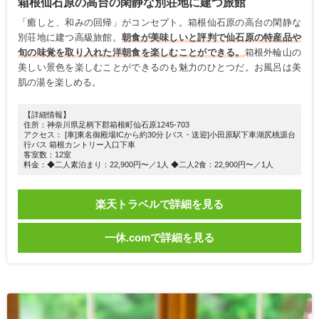
箱根仙石原の高台の閑静な別荘地に建つ旅館
「癒しと、和みの回帰」がコンセプト。箱根仙石原の高台の閑静な
別荘地に建つ高級旅館。
朝食が美味しいと評判で仙石原の特産品や
旬の味覚を取り入れた洋朝食を楽しむことができる。
箱根外輪山の
美しい景色を楽しむことができるのも魅力のひとつだ。お風呂は美
肌の湯を楽しめる。
【詳細情報】
住所：神奈川県足柄下郡箱根町仙石原1245-703
アクセス： [車]東名御殿場ICから約30分 [バス・送迎]小田原駅下車湖尻桃源台
行バス 箱根カントリー入口下車
客室数：12室
料金：◆二人素泊まり：22,900円〜／1人 ◆二人2食：22,900円〜／1人
楽天トラベルで詳細を見る
一休.comで詳細を見る