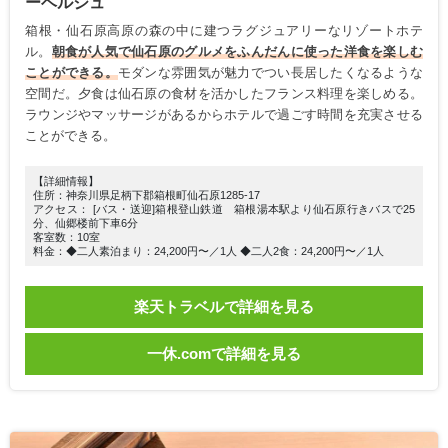
ーベルジュ
箱根・仙石原高原の森の中に建つラグジュアリーなリゾートホテ
ル。
朝食が人気で仙石原のグルメをふんだんに使った洋食を楽しむ
ことができる。
モダンな雰囲気が魅力でつい長居したくなるような
空間だ。夕食は仙石原の食材を活かしたフランス料理を楽しめる。
ラウンジやマッサージがあるからホテルで過ごす時間を充実させる
ことができる。
【詳細情報】
住所：神奈川県足柄下郡箱根町仙石原1285-17
アクセス： [バス・送迎]箱根登山鉄道 箱根湯本駅より仙石原行きバスで25
分、仙郷楼前下車6分
客室数：10室
料金：◆二人素泊まり：24,200円〜／1人 ◆二人2食：24,200円〜／1人
楽天トラベルで詳細を見る
一休.comで詳細を見る