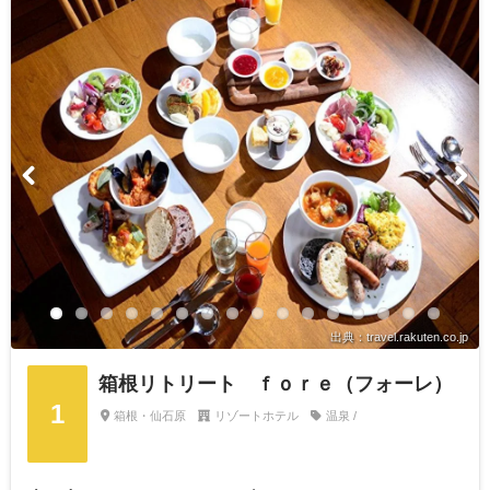
出典：travel.rakuten.co.jp
箱根リトリート ｆｏｒｅ（フォーレ）
1
箱根・仙石原
リゾートホテル
温泉 /