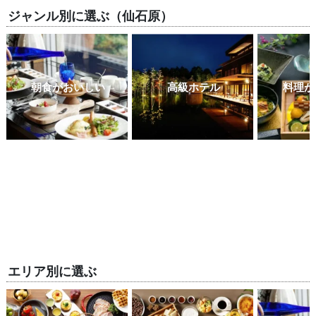
ジャンル別に選ぶ（仙石原）
朝食がおいしい
高級ホテル
料理が
エリア別に選ぶ