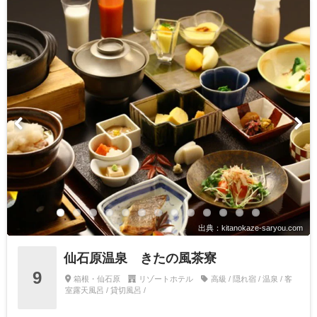
出典：kitanokaze-saryou.com
仙石原温泉 きたの風茶寮
9
箱根・仙石原
リゾートホテル
高級 / 隠れ宿 / 温泉 / 客
室露天風呂 / 貸切風呂 /