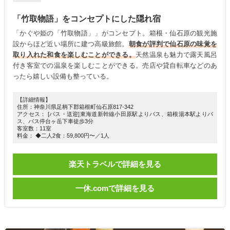
「竹取物語」をコンセプトにした隠れ宿
「かぐや姫の「竹取物語」」がコンセプト。箱根・仙石原の観光施
設からほど近い場所に建つ高級旅館。
朝食が評判で仙石原の味覚を
取り入れた和食を楽しむことができる。
天然温泉も魅力で露天風呂
付き客室での温泉を楽しむことができる。売店や貸自転車などのあ
ったら嬉しい設備も整っている。
【詳細情報】
住所：神奈川県足柄下郡箱根町仙石原817-342
アクセス： [バス・送迎]東海道新幹線小田原駅よりバス、箱根湯本駅よりバ
ス、バス停台ヶ岳下車徒歩3分
客室数：11室
料金： ◆二人2食：59,800円〜／1人
楽天トラベルで詳細を見る
一休.comで詳細を見る