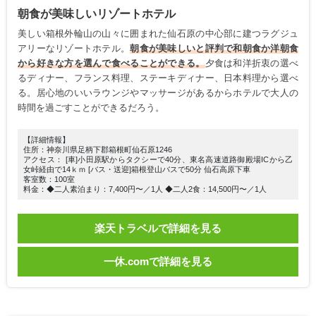
朝食が美味しいリゾートホテル
美しい箱根外輪山の山々に囲まれた仙石原の中心部に建つラグジュ
アリーなリゾートホテル。
朝食が美味しいと評判で和朝食か洋朝食
から好きな方を選んで食べることができる。
夕食は和洋折衷の選べ
るディナー、フランス料理、ステーキディナー、日本料理から選べ
る。居心地のいいラウンジやマッサージがあるからホテルで大人の
時間を過ごすことができるだろう。
【詳細情報】
住所：神奈川県足柄下郡箱根町仙石原1246
アクセス： [車]小田原駅からタクシーで40分、東名高速道路御殿場ICから乙
女峠経由で14ｋｍ [バス・送迎]箱根登山バスで50分 仙石高原下車
客室数：100室
料金：◆二人素泊まり：7,400円〜／1人 ◆二人2食：14,500円〜／1人
楽天トラベルで詳細を見る
一休.comで詳細を見る