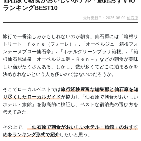
仙石原で朝食がおいしいホテル・旅館おすすめ
ランキングBEST10
最終更新日：2026-08-01
仙石原
旅行で一番楽しみかもしれないのが朝食。仙石原には「箱根リ
トリート ｆｏｒｅ（フォーレ）」､「オーベルジュ 箱根フォ
ンテーヌブロー仙石亭」､「ホテルグリーンプラザ箱根」､「箱
根仙石原温泉 オーベルジュ漣－Ｒｅｎ－」などの朝食が美味
しい宿がたくさんある。しかし、数が多くてどこに泊まるかを
決めきれないという人も多いのではないのだろうか。
そこでローカルベストでは
旅行経験豊富な編集部と仙石原を知
り尽くしたローカルガイド
が協力し「仙石原で朝食がおいしい
ホテル・旅館」を徹底的に検証し、ベストな宿泊先の選び方を
考えてみた。
その上で、
「仙石原で朝食がおいしいホテル・旅館」のおすす
めをランキング形式で紹介
したいと思う。