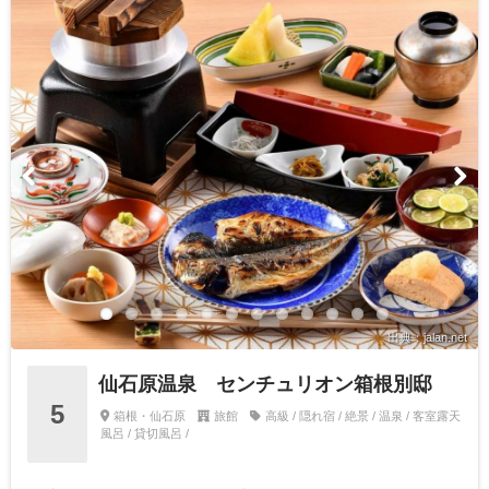
出典：jalan.net
仙石原温泉 センチュリオン箱根別邸
5
箱根・仙石原
旅館
高級 / 隠れ宿 / 絶景 / 温泉 / 客室露天
風呂 / 貸切風呂 /