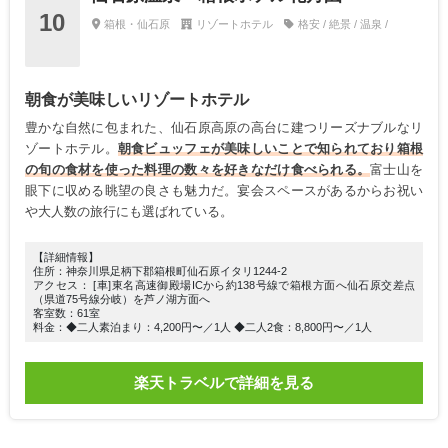
10
箱根・仙石原
リゾートホテル
格安 / 絶景 / 温泉 /
朝食が美味しいリゾートホテル
豊かな自然に包まれた、仙石原高原の高台に建つリーズナブルなリ
ゾートホテル。
朝食ビュッフェが美味しいことで知られており箱根
の旬の食材を使った料理の数々を好きなだけ食べられる。
富士山を
眼下に収める眺望の良さも魅力だ。宴会スペースがあるからお祝い
や大人数の旅行にも選ばれている。
【詳細情報】
住所：神奈川県足柄下郡箱根町仙石原イタリ1244-2
アクセス： [車]東名高速御殿場ICから約138号線で箱根方面へ仙石原交差点
（県道75号線分岐）を芦ノ湖方面へ
客室数：61室
料金：◆二人素泊まり：4,200円〜／1人 ◆二人2食：8,800円〜／1人
楽天トラベルで詳細を見る