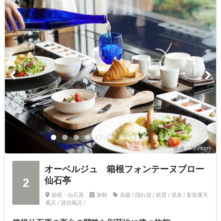
出典：ikyu.com
オーベルジュ 箱根フォンテーヌブロー
仙石亭
2
箱根・仙石原
旅館
高級 / 隠れ宿 / 絶景 / 温泉 / 客室露天
風呂 / 貸切風呂 /