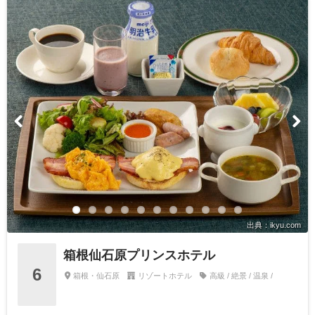
出典：ikyu.com
箱根仙石原プリンスホテル
6
箱根・仙石原
リゾートホテル
高級 / 絶景 / 温泉 /