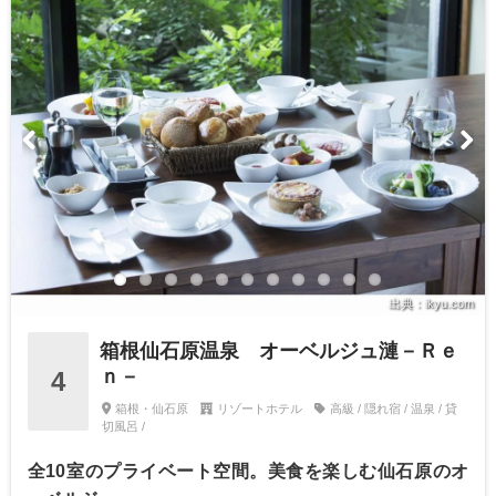
出典：ikyu.com
箱根仙石原温泉 オーベルジュ漣－Ｒｅ
ｎ－
4
箱根・仙石原
リゾートホテル
高級 / 隠れ宿 / 温泉 / 貸
切風呂 /
全10室のプライベート空間。美食を楽しむ仙石原のオ