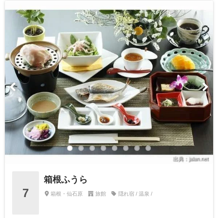
出典：jalan.net
箱根ふうら
7
箱根・仙石原
旅館
隠れ宿 / 温泉 /