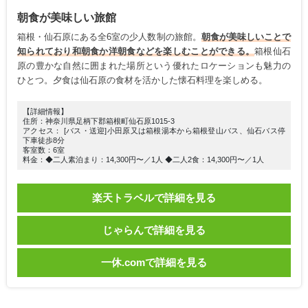
朝食が美味しい旅館
箱根・仙石原にある全6室の少人数制の旅館。
朝食が美味しいことで
知られており和朝食か洋朝食などを楽しむことができる。
箱根仙石
原の豊かな自然に囲まれた場所という優れたロケーションも魅力の
ひとつ。夕食は仙石原の食材を活かした懐石料理を楽しめる。
【詳細情報】
住所：神奈川県足柄下郡箱根町仙石原1015-3
アクセス： [バス・送迎]小田原又は箱根湯本から箱根登山バス、仙石バス停
下車徒歩8分
客室数：6室
料金：◆二人素泊まり：14,300円〜／1人 ◆二人2食：14,300円〜／1人
楽天トラベルで詳細を見る
じゃらんで詳細を見る
一休.comで詳細を見る