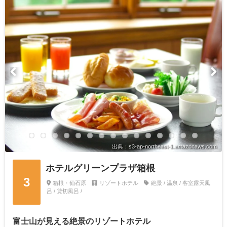
出典：s3-ap-northeast-1.amazonaws.com
ホテルグリーンプラザ箱根
3
箱根・仙石原
リゾートホテル
絶景 / 温泉 / 客室露天風
呂 / 貸切風呂 /
富士山が見える絶景のリゾートホテル