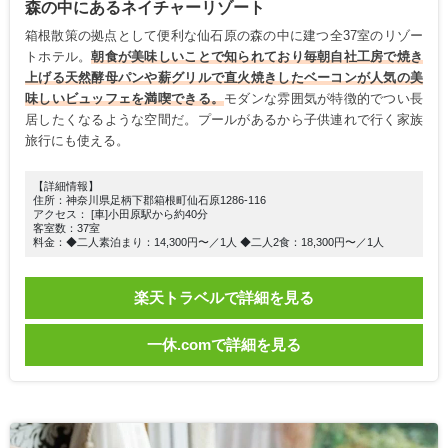
森の中にあるネイチャーリゾート
箱根散策の拠点として便利な仙石原の森の中に建つ全37室のリゾー
トホテル。
朝食が美味しいことで知られており毎朝自社工房で焼き
上げる天然酵母パンや薪グリルで直火焼きしたベーコンが人気の美
味しいビュッフェを満喫できる。
モダンな雰囲気が特徴的でつい長
居したくなるような空間だ。プールがあるから子供連れで行く家族
旅行にも使える。
【詳細情報】
住所：神奈川県足柄下郡箱根町仙石原1286-116
アクセス： [車]小田原駅から約40分
客室数：37室
料金：◆二人素泊まり：14,300円〜／1人 ◆二人2食：18,300円〜／1人
楽天トラベルで詳細を見る
一休.comで詳細を見る