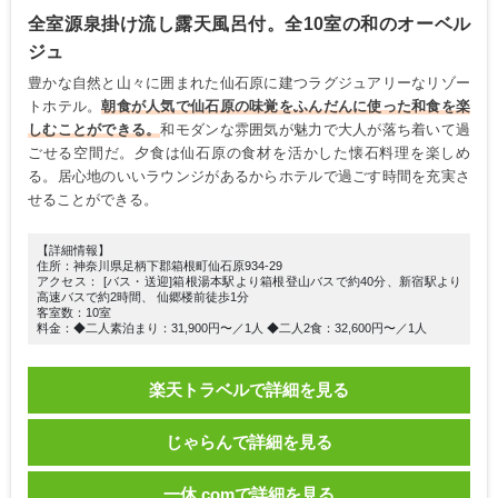
全室源泉掛け流し露天風呂付。全10室の和のオーベル
ジュ
豊かな自然と山々に囲まれた仙石原に建つラグジュアリーなリゾー
トホテル。
朝食が人気で仙石原の味覚をふんだんに使った和食を楽
しむことができる。
和モダンな雰囲気が魅力で大人が落ち着いて過
ごせる空間だ。夕食は仙石原の食材を活かした懐石料理を楽しめ
る。居心地のいいラウンジがあるからホテルで過ごす時間を充実さ
せることができる。
【詳細情報】
住所：神奈川県足柄下郡箱根町仙石原934-29
アクセス： [バス・送迎]箱根湯本駅より箱根登山バスで約40分、新宿駅より
高速バスで約2時間、 仙郷楼前徒歩1分
客室数：10室
料金：◆二人素泊まり：31,900円〜／1人 ◆二人2食：32,600円〜／1人
楽天トラベルで詳細を見る
じゃらんで詳細を見る
一休.comで詳細を見る