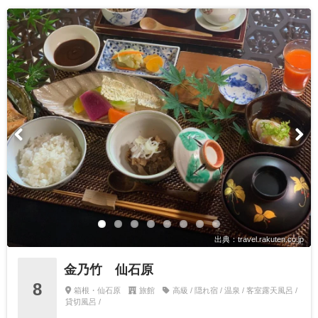
出典：travel.rakuten.co.jp
金乃竹 仙石原
8
箱根・仙石原
旅館
高級 / 隠れ宿 / 温泉 / 客室露天風呂 /
貸切風呂 /