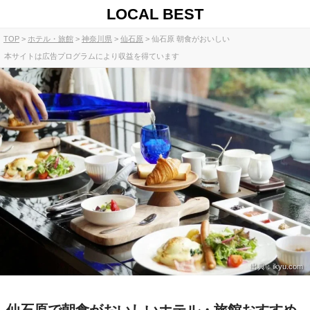
LOCAL BEST
TOP
ホテル・旅館
神奈川県
仙石原
仙石原 朝食がおいしい
本サイトは広告プログラムにより収益を得ています
出典：ikyu.com