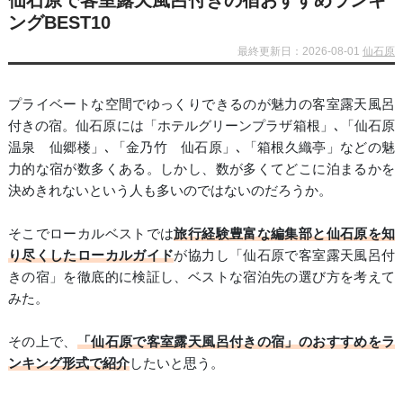
仙石原で客室露天風呂付きの宿おすすめランキ
ングBEST10
最終更新日：2026-08-01
仙石原
プライベートな空間でゆっくりできるのが魅力の客室露天風呂
付きの宿。仙石原には「ホテルグリーンプラザ箱根」､「仙石原
温泉 仙郷楼」､「金乃竹 仙石原」､「箱根久織亭」などの魅
力的な宿が数多くある。しかし、数が多くてどこに泊まるかを
決めきれないという人も多いのではないのだろうか。
そこでローカルベストでは
旅行経験豊富な編集部と仙石原を知
り尽くしたローカルガイド
が協力し「仙石原で客室露天風呂付
きの宿」を徹底的に検証し、ベストな宿泊先の選び方を考えて
みた。
その上で、
「仙石原で客室露天風呂付きの宿」のおすすめをラ
ンキング形式で紹介
したいと思う。