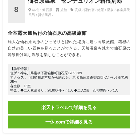
仙石原温泉 センチュリオン箱根別邸
8
箱根・仙石原
旅館
高級 / 隠れ宿 / 絶景 / 温泉 / 客室露天
風呂 / 貸切風呂 /
全室露天風呂付の仙石原の高級旅館
雄大な仙石原高原のひっそりと隠れた場所に建つ高級旅館。箱根の
自然の美しい景色を見ることができる。天然温泉も魅力で仙石原の
源泉掛け流し温泉を楽しむことができる。
【詳細情報】
住所：神奈川県足柄下郡箱根町仙石原1285-389
アクセス： [車]箱根湯本駅から約25分、東名高速道路御殿場ICからお車で約
25分
客室数：13室
料金：◆二人素泊まり：28,800円〜／1人 ◆二人2食：28,800円〜／1人
楽天トラベルで詳細を見る
一休.comで詳細を見る