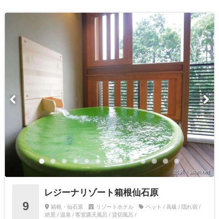
出典：jalan.net
レジーナリゾート箱根仙石原
9
箱根・仙石原
リゾートホテル
ペット / 高級 / 隠れ宿 /
絶景 / 温泉 / 客室露天風呂 / 貸切風呂 /