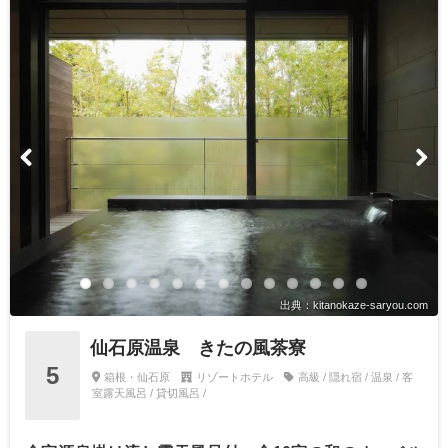
出典：kitanokaze-saryou.com
仙石原温泉 きたの風茶寮
5
箱根・仙石原
リゾートホテル
高級 / 隠れ宿 / 温泉 / 客
室露天風呂 / 貸切風呂 /