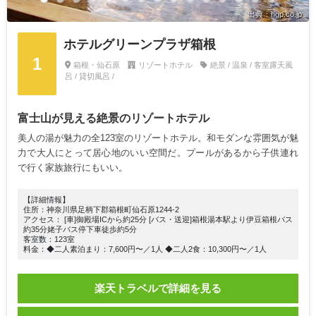
出典：hgp.co.jp
ホテルグリーンプラザ箱根
1
箱根・仙石原
リゾートホテル
絶景 / 温泉 / 客室露天風
呂 / 貸切風呂 /
富士山が見える絶景のリゾートホテル
美人の湯が魅力の全123室のリゾートホテル。和モダンな雰囲気が魅
力で大人にとって居心地のいい空間だ。プールがあるから子供連れ
で行く家族旅行にもいい。
【詳細情報】
住所：神奈川県足柄下郡箱根町仙石原1244-2
アクセス： [車]御殿場ICから約25分 [バス・送迎]箱根湯本駅より伊豆箱根バス
約35分姥子バス停下車徒歩約5分
客室数：123室
料金：◆二人素泊まり：7,600円〜／1人 ◆二人2食：10,300円〜／1人
楽天トラベルで詳細を見る