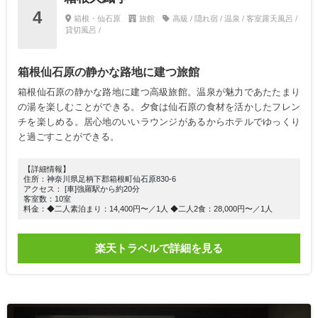
4
箱根・仙石原
旅館
高級 / 隠れ宿 / 温泉 / 客室露天風呂 /
貸切風呂 /
箱根仙石原の静かな路地に建つ旅館
箱根仙石原の静かな路地に建つ高級旅館。温泉が魅力であたたまり
の湯を楽しむことができる。夕食は仙石原の食材を活かしたフレン
チを楽しめる。居心地のいいラウンジがあるからホテルでゆっくり
と過ごすことができる。
【詳細情報】
住所：神奈川県足柄下郡箱根町仙石原830-6
アクセス： [車]強羅駅から約20分
客室数：10室
料金：◆二人素泊まり：14,400円〜／1人 ◆二人2食：28,000円〜／1人
楽天トラベルで詳細を見る