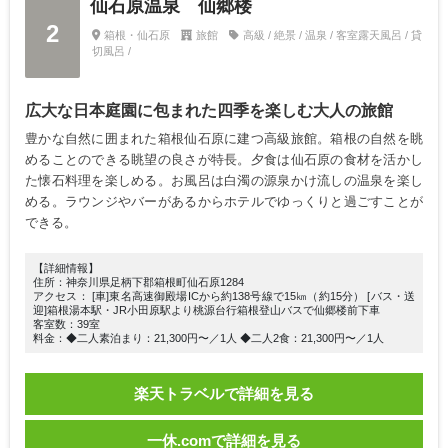
仙石原温泉 仙郷楼
2
箱根・仙石原
旅館
高級 / 絶景 / 温泉 / 客室露天風呂 / 貸
切風呂 /
広大な日本庭園に包まれた四季を楽しむ大人の旅館
豊かな自然に囲まれた箱根仙石原に建つ高級旅館。箱根の自然を眺
めることのできる眺望の良さが特長。夕食は仙石原の食材を活かし
た懐石料理を楽しめる。お風呂は白濁の源泉かけ流しの温泉を楽し
める。ラウンジやバーがあるからホテルでゆっくりと過ごすことが
できる。
【詳細情報】
住所：神奈川県足柄下郡箱根町仙石原1284
アクセス： [車]東名高速御殿場ICから約138号線で15㎞（約15分） [バス・送
迎]箱根湯本駅・JR小田原駅より桃源台行箱根登山バスで仙郷楼前下車
客室数：39室
料金：◆二人素泊まり：21,300円〜／1人 ◆二人2食：21,300円〜／1人
楽天トラベルで詳細を見る
一休.comで詳細を見る