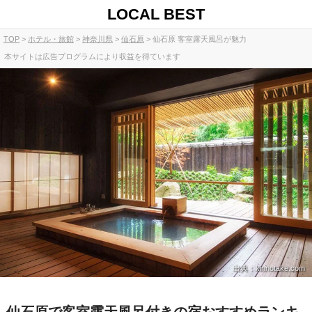
LOCAL BEST
TOP
ホテル・旅館
神奈川県
仙石原
仙石原 客室露天風呂が魅力
本サイトは広告プログラムにより収益を得ています
出典：kinnotake.com