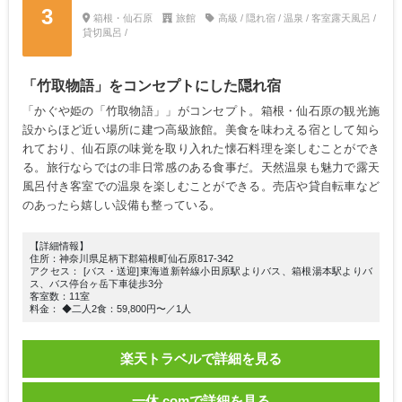
3
箱根・仙石原
旅館
高級 / 隠れ宿 / 温泉 / 客室露天風呂 /
貸切風呂 /
「竹取物語」をコンセプトにした隠れ宿
「かぐや姫の「竹取物語」」がコンセプト。箱根・仙石原の観光施
設からほど近い場所に建つ高級旅館。美食を味わえる宿として知ら
れており、仙石原の味覚を取り入れた懐石料理を楽しむことができ
る。旅行ならではの非日常感のある食事だ。天然温泉も魅力で露天
風呂付き客室での温泉を楽しむことができる。売店や貸自転車など
のあったら嬉しい設備も整っている。
【詳細情報】
住所：神奈川県足柄下郡箱根町仙石原817-342
アクセス： [バス・送迎]東海道新幹線小田原駅よりバス、箱根湯本駅よりバ
ス、バス停台ヶ岳下車徒歩3分
客室数：11室
料金： ◆二人2食：59,800円〜／1人
楽天トラベルで詳細を見る
一休.comで詳細を見る