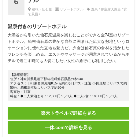
テル
6
箱根・仙石原
リゾートホテル
温泉 / 客室露天風呂 / 貸
切風呂 /
温泉付きのリゾートホテル
大涌谷から引いた仙石原温泉を楽しむことができる全74室のリゾー
トホテル。箱根仙石原の豊かな自然に囲まれた広大な敷地というロ
ケーションに優れた立地も魅力だ。夕食は仙石原の食材を活かした
フレンチを楽しめる。エステやマッサージが用意されているからホ
テルで過ごす時間も大切にしたい女性の旅行にも利用したい。
【詳細情報】
住所：神奈川県足柄下郡箱根町仙石原品の木940
アクセス： [車]東名御殿場ICから約20分 [バス・送迎]小田原駅よりバスで約
50分、箱根湯本駅よりバスで約30分
客室数：74室
料金：◆二人素泊まり：12,300円〜／1人 ◆二人2食：18,000円〜／1人
楽天トラベルで詳細を見る
一休.comで詳細を見る