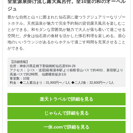
全室源泉掛け流し露天風呂付。全10室の和のオーベル
ジュ
豊かな自然と山々に囲まれた仙石原に建つラグジュアリーなリゾー
トホテル。天然温泉が魅力で完全予約制の貸切露天風呂を楽しむこ
とができる。和モダンな雰囲気が魅力で大人が落ち着いて過ごせる
空間だ。夕食は仙石原の食材を活かした懐石料理を楽しめる。居心
地のいいラウンジがあるからホテルで過ごす時間を充実させること
ができる。
【詳細情報】
住所：神奈川県足柄下郡箱根町仙石原934-29
アクセス： [バス・送迎]箱根湯本駅より箱根登山バスで約40分、新宿駅より
高速バスで約2時間、 仙郷楼前徒歩1分
客室数：10室
料金：◆二人素泊まり：31,900円〜／1人 ◆二人2食：32,600円〜／1人
楽天トラベルで詳細を見る
じゃらんで詳細を見る
一休.comで詳細を見る