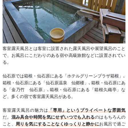
客室露天風呂とは客室に設置された露天風呂や展望風呂のこと
で、お風呂にこだわりのある宿や高級旅館などに設置されてい
る。
仙石原では箱根・仙石原にある「ホテルグリーンプラザ箱根」､
箱根・仙石原にある「仙石原温泉 仙郷楼」､箱根・仙石原にあ
る「金乃竹 仙石原」､箱根・仙石原にある「箱根久織亭」な
ど、多くの宿で客室露天風呂がある。
客室露天風呂の魅力は
「専用」というプライベートな雰囲気
だ。
混み具合や時間を気にせずいつでも入れる
のはもちろんの
こと、
周りを気にすることなくゆっくりと静かに
お風呂で過ご