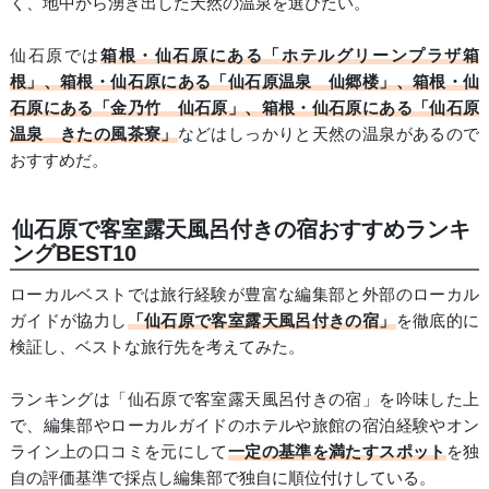
く、地中から湧き出した天然の温泉を選びたい。
仙石原では
箱根・仙石原にある「ホテルグリーンプラザ箱
根」、箱根・仙石原にある「仙石原温泉 仙郷楼」、箱根・仙
石原にある「金乃竹 仙石原」、箱根・仙石原にある「仙石原
温泉 きたの風茶寮」
などはしっかりと天然の温泉があるので
おすすめだ。
仙石原で客室露天風呂付きの宿おすすめランキ
ングBEST10
ローカルベストでは旅行経験が豊富な編集部と外部のローカル
ガイドが協力し
「仙石原で客室露天風呂付きの宿」
を徹底的に
検証し、ベストな旅行先を考えてみた。
ランキングは「仙石原で客室露天風呂付きの宿」を吟味した上
で、編集部やローカルガイドのホテルや旅館の宿泊経験やオン
ライン上の口コミを元にして
一定の基準を満たすスポット
を独
自の評価基準で採点し編集部で独自に順位付けしている。