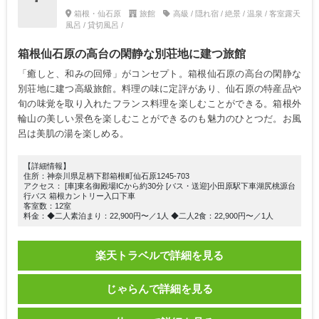
箱根・仙石原
旅館
高級 / 隠れ宿 / 絶景 / 温泉 / 客室露天
風呂 / 貸切風呂 /
箱根仙石原の高台の閑静な別荘地に建つ旅館
「癒しと、和みの回帰」がコンセプト。箱根仙石原の高台の閑静な
別荘地に建つ高級旅館。料理の味に定評があり、仙石原の特産品や
旬の味覚を取り入れたフランス料理を楽しむことができる。箱根外
輪山の美しい景色を楽しむことができるのも魅力のひとつだ。お風
呂は美肌の湯を楽しめる。
【詳細情報】
住所：神奈川県足柄下郡箱根町仙石原1245-703
アクセス： [車]東名御殿場ICから約30分 [バス・送迎]小田原駅下車湖尻桃源台
行バス 箱根カントリー入口下車
客室数：12室
料金：◆二人素泊まり：22,900円〜／1人 ◆二人2食：22,900円〜／1人
楽天トラベルで詳細を見る
じゃらんで詳細を見る