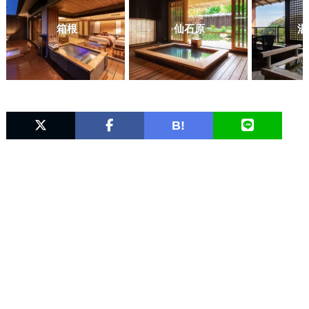
箱根
仙石原
湯
B!