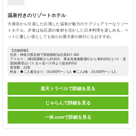
温泉付きのリゾートホテル
大涌谷から引湯した白濁した温泉が魅力のラグジュアリーなリゾー
トホテル。夕食は仙石原の食材を活かした日本料理を楽しめる。ペ
ットに優しい宿としても知られ愛犬家の旅行にもおすすめ。
【詳細情報】
住所：神奈川県足柄下郡箱根町仙石原817-360
アクセス： [車]強羅駅から約30分、東名高速御殿場ICから車約20分 [バス・送
迎]箱根登山バス 台ヶ岳バス停より徒歩約5分
客室数：22室
料金：◆二人素泊まり：33,000円〜／1人 ◆二人2食：33,000円〜／1人
楽天トラベルで詳細を見る
じゃらんで詳細を見る
一休.comで詳細を見る