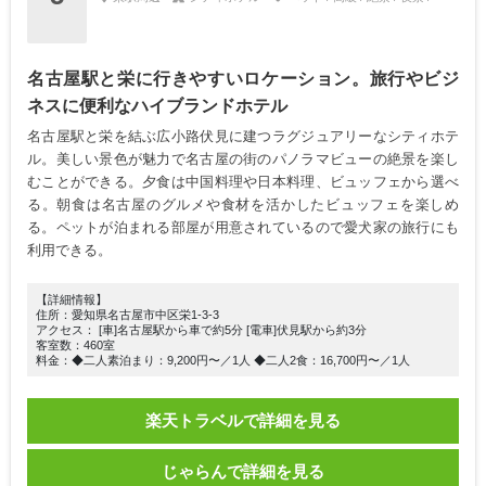
名古屋駅と栄に行きやすいロケーション。旅行やビジ
ネスに便利なハイブランドホテル
名古屋駅と栄を結ぶ広小路伏見に建つラグジュアリーなシティホテ
ル。美しい景色が魅力で名古屋の街のパノラマビューの絶景を楽し
むことができる。夕食は中国料理や日本料理、ビュッフェから選べ
る。朝食は名古屋のグルメや食材を活かしたビュッフェを楽しめ
る。ペットが泊まれる部屋が用意されているので愛犬家の旅行にも
利用できる。
【詳細情報】
住所：愛知県名古屋市中区栄1-3-3
アクセス： [車]名古屋駅から車で約5分 [電車]伏見駅から約3分
客室数：460室
料金：◆二人素泊まり：9,200円〜／1人 ◆二人2食：16,700円〜／1人
楽天トラベルで詳細を見る
じゃらんで詳細を見る