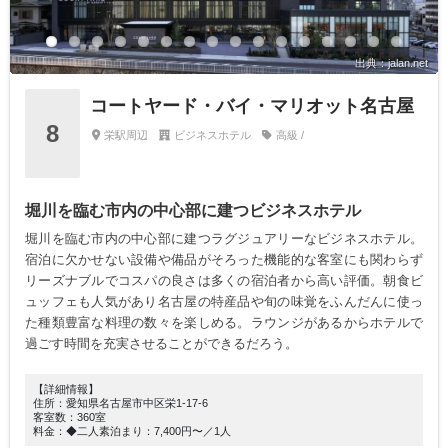
出典：jalan.net
コートヤード・バイ・マリオット名古屋
8
栄駅周辺
ビジネスホテル
高級 /
堀川を臨む市内の中心部に建つビジネスホテル
堀川を臨む市内の中心部に建つラグジュアリーなビジネスホテル。
宿泊に欠かせない設備や備品がそろった機能的な客室にも関わらず
リーズナブルでコスパの良さは多くの宿泊者から高い評価。朝食ビ
ュッフェも人気があり名古屋の特産品や旬の味覚をふんだんに使っ
た種類豊富な料理の数々を楽しめる。ラウンジがあるからホテルで
過ごす時間を充実させることができるだろう。
【詳細情報】
住所：愛知県名古屋市中区栄1-17-6
客室数：360室
料金：◆二人素泊まり：7,400円〜／1人