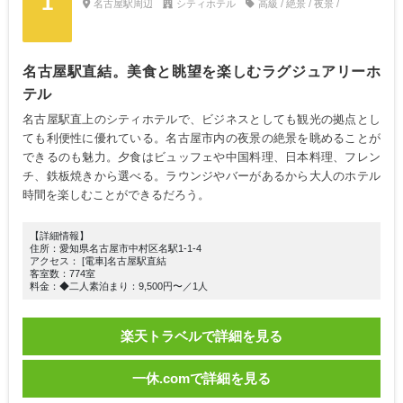
1
名古屋駅周辺
シティホテル
高級 / 絶景 / 夜景 /
名古屋駅直結。美食と眺望を楽しむラグジュアリーホ
テル
名古屋駅直上のシティホテルで、ビジネスとしても観光の拠点とし
ても利便性に優れている。名古屋市内の夜景の絶景を眺めることが
できるのも魅力。夕食はビュッフェや中国料理、日本料理、フレン
チ、鉄板焼きから選べる。ラウンジやバーがあるから大人のホテル
時間を楽しむことができるだろう。
【詳細情報】
住所：愛知県名古屋市中村区名駅1-1-4
アクセス： [電車]名古屋駅直結
客室数：774室
料金：◆二人素泊まり：9,500円〜／1人
楽天トラベルで詳細を見る
一休.comで詳細を見る