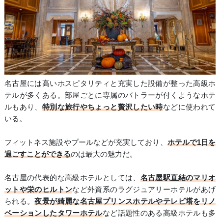
名古屋には高いホスピタリティと充実した設備が整った高級ホ
テルが多くある。部屋ごとに専属のバトラーが付くようなホテ
ルもあり、
特別な旅行やちょっと贅沢したい時
などに使われて
いる。
フィットネス施設やプールなどが充実しており、
ホテルで1日を
過ごすことができる
のは最大の魅力だ。
名古屋の代表的な高級ホテルとしては、
名古屋駅直結のマリオ
ットや栄のヒルトン
など外資系のラグジュアリーホテルがあげ
られる。
夜景が綺麗な名古屋プリンスホテルやテレビ塔をリノ
ベーションしたタワーホテル
など話題性のある高級ホテルも多