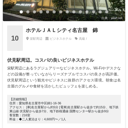
出典：jalan.net
ホテルＪＡＬシティ名古屋 錦
10
栄駅周辺
ビジネスホテル
高級 /
伏見駅周辺。コスパの良いビジネスホテル
栄駅周辺にあるラグジュアリーなビジネスホテル。Wi-Fiやデスクな
どの設備が整っていながらリーズナブルでコスパの良さが高評価。
伏見駅周辺という観光やビジネスに抜群のアクセス環境。朝食は名
古屋のグルメや食材を活かしたビュッフェを楽しめる。
【詳細情報】
住所：愛知県名古屋市中区錦1-16-36
アクセス： [車]名古屋駅から約5分 [電車]名古屋駅から徒歩で約15分、地下鉄
東山線 伏見駅から徒歩7分、地下鉄桜通線 国際センター駅から徒歩9分
客室数：216室
料金：◆二人素泊まり：4,600円〜／1人