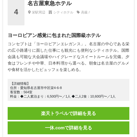
名古屋東急ホテル
4
栄駅周辺
シティホテル
高級 /
ヨーロピアン感覚に包まれた国際級ホテル
コンセプトは「ヨーロピアンエレガンス」。名古屋の中心である栄
の広小路通りに面した仕事にも観光にも便利なシティホテル。国際
会議も可能な大会議場やハイグレードなスイートルームを完備。夕
食はフレンチや中華、日本料理から選べる。朝食は名古屋のグルメ
や食材を活かしたビュッフェを楽しめる。
【詳細情報】
住所：愛知県名古屋市中区栄4-6-8
客室数：564室
料金：◆二人素泊まり：6,500円〜／1人 ◆二人2食：10,600円〜／1人
楽天トラベルで詳細を見る
一休.comで詳細を見る