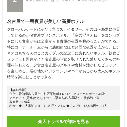
名古屋で一番夜景が美しい高層ホテル
グローバルゲートにそびえ立つスカイタワー。その31〜36階に位置
しているのが名古屋プリンスホテル。「空の浮きふね」をコンセプ
トにした客室からは全室から名古屋の夜景を眺めることができる。
特にコーナールームからは感動的なほど綺麗な夜景が広がる。ビジ
ネスはもちろんのことカップルの記念日に訪れたいホテル。朝食ビ
ュッフェも評判がよく名古屋の味覚を取り入れた盛りだくさんの料
理を味わえる。夕食は名古屋のグルメや食材を活かしたビュッフェ
を楽しめる。居心地のいいラウンジやバーがあるから大人のホテル
時間を楽しむことができる。
【詳細情報】
住所：愛知県名古屋市中村区平池町4-60-12 グローバルゲート31階
アクセス： [電車]ささしまライブ駅直結名古屋駅から徒歩約13分
客室数：170室
料金：◆二人素泊まり：7,100円〜／1人 ◆二人2食：12,800円〜／1人
楽天トラベルで詳細を見る