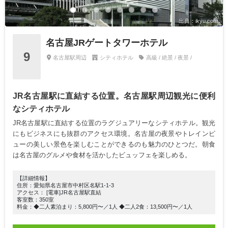
出典：ikyu.com
名古屋JRゲートタワーホテル
9
名古屋駅周辺
シティホテル
高級 / 絶景 / 夜景 /
JR名古屋駅に直結する位置。名古屋駅周辺観光に便利
なシティホテル
JR名古屋駅に直結する位置のラグジュアリーなシティホテル。観光
にもビジネスにも抜群のアクセス環境。名古屋の夜景やトレインビ
ューの美しい景色を楽しむことができるのも魅力のひとつだ。朝食
は名古屋のグルメや食材を活かしたビュッフェを楽しめる。
【詳細情報】
住所：愛知県名古屋市中村区名駅1-1-3
アクセス： [電車]JR名古屋駅直結
客室数：350室
料金：◆二人素泊まり：5,800円〜／1人 ◆二人2食：13,500円〜／1人