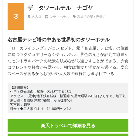
ザ タワーホテル ナゴヤ
3
名古屋
シティホテル
高級 / 絶景 / 夜景 /
名古屋テレビ塔の中ある世界初のタワーホテル
「ローカライジング」がコンセプト。元「名古屋テレビ塔」の位置
に建つラグジュアリーなシティホテル。景色の良さが評判で緑豊か
なセントラルパークの絶景を眺めながら過ごすことができる。夕食
はフレンチや軽食から選べる。朝食は和食と洋食から選べる。宴会
スペースがあるからお祝いや大人数の旅行にも選ばれている。
【詳細情報】
住所：愛知県名古屋市中区錦3丁目6-15先
アクセス： [電車]地下鉄名城線・桜通線 久屋大通駅 8A出口よりすぐ、地下鉄
東山線・名城線 栄駅 3番出口から徒歩5分
客室数：15室
料金：◆二人素泊まり：14,100円〜／1人
楽天トラベルで詳細を見る