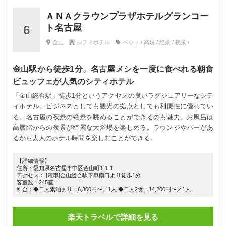
ＡＮＡクラウンプラザホテルグランコー
ト名古屋
6
金山
シティホテル
ペット / 高級 / 絶景 / 夜景 /
金山駅から徒歩1分。名古屋メシを一度に食べれる朝食
ビュッフェが人気のシティホテル
「金山総合駅」徒歩1分というアクセスの良いラグジュアリーなシテ
ィホテル。ビジネスとしても観光の拠点としても利便性に優れてい
る。名古屋の夜景の絶景を眺めることができるのも魅力。お風呂は
高層階からの夜景が綺麗な大浴場を楽しめる。ラウンジやバーがあ
るから大人のホテル時間を楽しむことができる。
【詳細情報】
住所：愛知県名古屋市中区金山町1-1-1
アクセス： [電車]金山総合駅下車南口より徒歩1分
客室数：245室
料金：◆二人素泊まり：6,300円〜／1人 ◆二人2食：14,200円〜／1人
楽天トラベルで詳細を見る