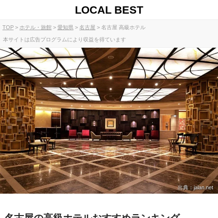
LOCAL BEST
TOP
ホテル・旅館
愛知県
名古屋
名古屋 高級ホテル
本サイトは広告プログラムにより収益を得ています
出典：jalan.net