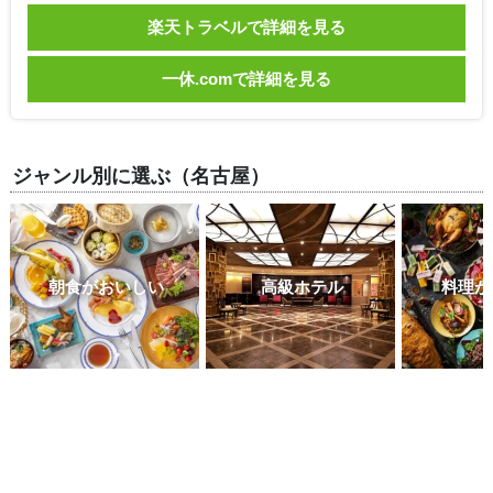
楽天トラベルで詳細を見る
一休.comで詳細を見る
ジャンル別に選ぶ（名古屋）
朝食がおいしい
高級ホテル
料理が