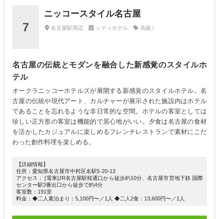
ニッコースタイル名古屋
7
名古屋駅周辺
シティホテル
高級 /
名古屋の伝統とモダンを融合した新感覚のスタイルホ
テル
オークラニッコーホテルズが展開する新感覚のスタイルホテル。名
古屋の伝統や現代アート、カルチャーが展示された施設内はホテル
であることを忘れるような非日常的な空間。ホテルの客室としては
珍しい正方形の客室は機能的で居心地がいい。夕食は名古屋の食材
を活かしたカジュアルに楽しめるフレンチレストランで素材にこだ
わった創作料理を楽しめる。
【詳細情報】
住所：愛知県名古屋市中村区名駅5-20-13
アクセス： [電車]JR名古屋駅桜通口から徒歩約10分、名古屋市営地下鉄 国際
センター駅3番出口から徒歩で約4分
客室数：191室
料金：◆二人素泊まり：5,100円〜／1人 ◆二人2食：13,600円〜／1人