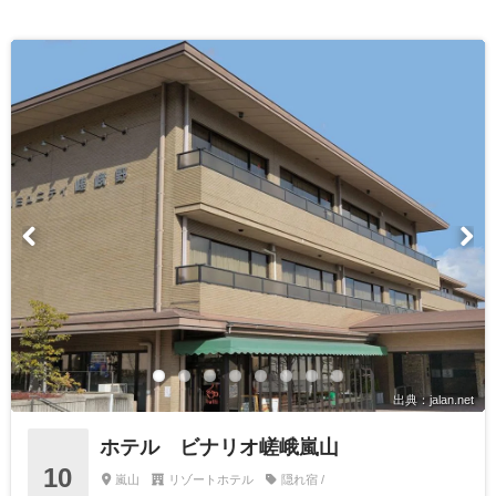
出典：jalan.net
ホテル ビナリオ嵯峨嵐山
10
嵐山
リゾートホテル
隠れ宿 /