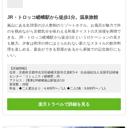
JR・トロッコ嵯峨駅から徒歩1分。温泉旅館
嵐山にある全28室の少人数制のリゾートホテル。お風呂が魅力で外
のを眺めながら京都気分を味わえる和風テイストの大浴場を満喫で
きる。JR・トロッコ嵯峨駅から徒歩1分というロケーションの良さ
も魅力。夕食は和洋の枠にはとらわれない新たなスタイルの創作料
理を楽しめる。宴会ができる部屋があるから家族での記念旅行にも
いい。
【詳細情報】
住所：京都府京都市右京区嵯峨天龍寺広道町3-4 社会福祉法人全国手話研修
センター「コミュニティ嵯峨野」内
アクセス： [電車]JR嵯峨嵐山駅徒歩1分
客室数：28室
料金：◆二人素泊まり：4,400円〜／1人 ◆二人2食：9,600円〜／1人
楽天トラベルで詳細を見る