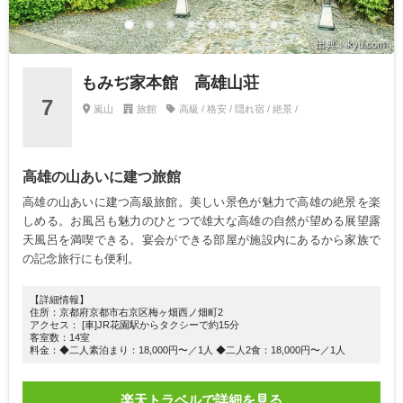
出典：ikyu.com
もみぢ家本館 高雄山荘
7
嵐山
旅館
高級 / 格安 / 隠れ宿 / 絶景 /
高雄の山あいに建つ旅館
高雄の山あいに建つ高級旅館。美しい景色が魅力で高雄の絶景を楽
しめる。お風呂も魅力のひとつで雄大な高雄の自然が望める展望露
天風呂を満喫できる。宴会ができる部屋が施設内にあるから家族で
の記念旅行にも便利。
【詳細情報】
住所：京都府京都市右京区梅ヶ畑西ノ畑町2
アクセス： [車]JR花園駅からタクシーで約15分
客室数：14室
料金：◆二人素泊まり：18,000円〜／1人 ◆二人2食：18,000円〜／1人
楽天トラベルで詳細を見る