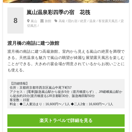
嵐山温泉彩四季の宿 花筏
8
嵐山
旅館
高級 / 隠れ宿 / 絶景 / 温泉 / 客室露天風呂 / 貸
切風呂 /
渡月橋の南詰に建つ旅館
渡月橋の南詰に建つ高級旅館。室内から見える嵐山の絶景を満喫で
きる。天然温泉も魅力で嵐山の眺望が綺麗な展望露天風呂を楽しむ
ことができる。大きめの宴会場が用意されているからお祝いごとに
も使える。
【詳細情報】
住所：京都府京都市西京区嵐山中尾下町57
アクセス： [電車]阪急嵐山駅から徒歩5分（渡月橋渡らず）、JR嵯峨嵐山駅か
ら徒歩約15分(渡月橋渡る)JR京都駅30分、阪急梅田駅50分
客室数：15室
料金：◆二人素泊まり：16,600円〜／1人 ◆二人2食：16,600円〜／1人
楽天トラベルで詳細を見る