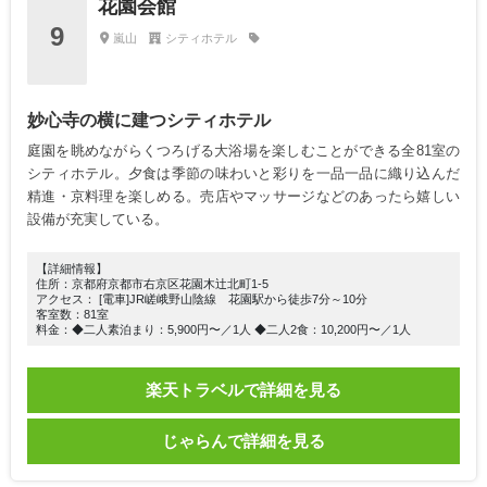
花園会館
9
嵐山
シティホテル
妙心寺の横に建つシティホテル
庭園を眺めながらくつろげる大浴場を楽しむことができる全81室の
シティホテル。夕食は季節の味わいと彩りを一品一品に織り込んだ
精進・京料理を楽しめる。売店やマッサージなどのあったら嬉しい
設備が充実している。
【詳細情報】
住所：京都府京都市右京区花園木辻北町1-5
アクセス： [電車]JR嵯峨野山陰線 花園駅から徒歩7分～10分
客室数：81室
料金：◆二人素泊まり：5,900円〜／1人 ◆二人2食：10,200円〜／1人
楽天トラベルで詳細を見る
じゃらんで詳細を見る