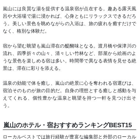
嵐山には良質な湯を提供する温泉宿が点在する。趣ある露天風
呂や大浴場で湯に浸かれば、心身ともにリラックスできるだろ
う。美しい景色を眺めながらの入浴は、旅の疲れを癒すだけで
なく、格別な体験だ。
宿から望む眺望も嵐山滞在の醍醐味となる。渡月橋や保津川の
流れ、四季折々の山々、清々しい竹林など、部屋から絵画のよ
うな景色を楽しめる宿は多い。時間帯で異なる表情を見せる絶
景は、滞在に彩りを添える。
温泉の効能で体を癒し、嵐山の絶景に心を奪われる宿選びは、
宿泊そのものが旅の目的だ。自身の理想とする癒しと感動を与
えてくれる、個性豊かな温泉と眺望を持つ一軒を見つけ出そ
う。
嵐山のホテル・宿おすすめランキングBEST15
ローカルベストでは旅行経験が豊富な編集部と外部のローカル