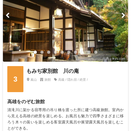
出典：ikyu.com
もみぢ家別館 川の庵
3
嵐山
旅館
高級 / 隠れ宿 / 絶景 /
高雄をのぞむ旅館
清滝川に架かる宿専用の吊り橋を渡った所に建つ高級旅館。室内か
ら見える高雄の絶景を楽しめる。お風呂も魅力で四季さまざまに移
ろう木々の装いを楽しめる客室露天風呂や展望露天風呂を楽しむこ
とができる。