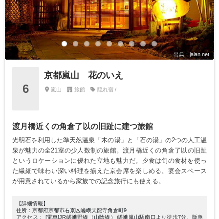
出典：jalan.net
京都嵐山 花のいえ
6
嵐山
旅館
隠れ宿 /
渡月橋近くの角倉了以の旧趾に建つ旅館
光明⽯を利⽤した準天然温泉「⽊の湯」と「⽯の湯」の2つの⼈⼯温
泉が魅力の全21室の少人数制の旅館。渡月橋近くの角倉了以の旧趾
というロケーションに優れた立地も魅力だ。夕食は旬の食材を使っ
た繊細で味わい深い料理を揃えた京会席を楽しめる。宴会スペース
が用意されているから家族での記念旅行にも使える。
【詳細情報】
住所：京都府京都市右京区嵯峨天龍寺角倉町9
アクセス： [電車]JR嵯峨野線（山陰線） 嵯峨嵐山駅南口より徒歩7分、阪急