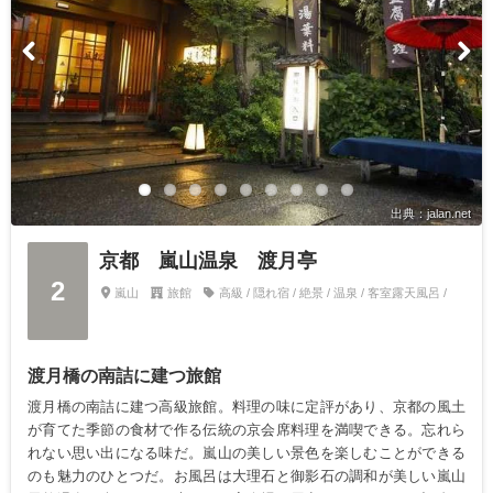
出典：jalan.net
京都 嵐山温泉 渡月亭
2
嵐山
旅館
高級 / 隠れ宿 / 絶景 / 温泉 / 客室露天風呂 /
渡月橋の南詰に建つ旅館
渡月橋の南詰に建つ高級旅館。料理の味に定評があり、京都の風土
が育てた季節の食材で作る伝統の京会席料理を満喫できる。忘れら
れない思い出になる味だ。嵐山の美しい景色を楽しむことができる
のも魅力のひとつだ。お風呂は大理石と御影石の調和が美しい嵐山