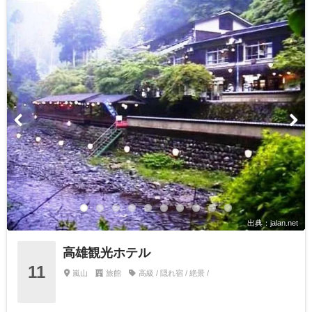
出典：jalan.net
高雄観光ホテル
11
嵐山
旅館
高級 / 隠れ宿 / 絶景 /