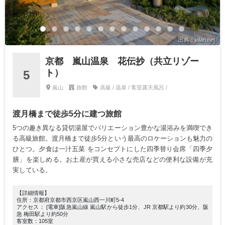
出典：jalan.net
京都 嵐山温泉 花伝抄（共立リゾー
ト）
5
嵐山
旅館
高級 / 温泉 / 客室露天風呂 /
渡月橋まで徒歩5分に建つ旅館
5つの趣き異なる貸切湯屋でバリエーション豊かな湯浴みを満喫でき
る高級旅館。渡月橋まで徒歩5分という最高のロケーションも魅力の
ひとつ。夕食は一汁五菜 をコンセプトにした四季替り会席「四季夕
膳」を楽しめる。お土産が買える小さな売店などの便利な設備が充
実している。
【詳細情報】
住所：京都府京都市西京区嵐山西一川町5-4
アクセス： [電車]阪急嵐山線 嵐山駅から徒歩1分、JR 京都駅より約30分、阪
急 梅田駅より約50分
客室数：105室