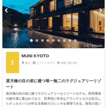
出典：ikyu.com
MUNI KYOTO
1
嵐山
リゾートホテル
高級 / 隠れ宿 /
渡月橋の目の前に建つ唯一無二のラグジュアリーリゾ
ート
渡月橋の目の前に建つラグジュアリーなリゾートホテル。料理重視
の旅行者に選ばれており、世界的に有名なアランデュカスが設立し
たデュカスパリが作る京食材のフレンチを満喫できる。旅先の思い