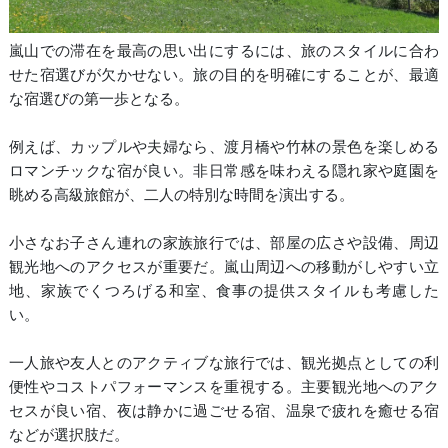
嵐山での滞在を最高の思い出にするには、旅のスタイルに合わ
せた宿選びが欠かせない。旅の目的を明確にすることが、最適
な宿選びの第一歩となる。
例えば、カップルや夫婦なら、渡月橋や竹林の景色を楽しめる
ロマンチックな宿が良い。非日常感を味わえる隠れ家や庭園を
眺める高級旅館が、二人の特別な時間を演出する。
小さなお子さん連れの家族旅行では、部屋の広さや設備、周辺
観光地へのアクセスが重要だ。嵐山周辺への移動がしやすい立
地、家族でくつろげる和室、食事の提供スタイルも考慮した
い。
一人旅や友人とのアクティブな旅行では、観光拠点としての利
便性やコストパフォーマンスを重視する。主要観光地へのアク
セスが良い宿、夜は静かに過ごせる宿、温泉で疲れを癒せる宿
などが選択肢だ。