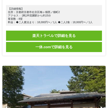
【詳細情報】
住所：京都府京都市右京区梅ヶ畑西ノ畑町2
アクセス： [車]JR花園駅から約15分
客室数：8室
料金：◆二人素泊まり：18,000円〜／1人 ◆二人2食：18,000円〜／1人
楽天トラベルで詳細を見る
一休.comで詳細を見る