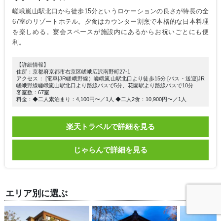
嵯峨嵐山駅北口から徒歩15分というロケーションの良さが特長の全
67室のリゾートホテル。夕食はカウンター割烹で本格的な日本料理
を楽しめる。宴会スペースが施設内にあるからお祝いごとにも便
利。
【詳細情報】
住所：京都府京都市右京区嵯峨広沢南野町27-1
アクセス： [電車]JR嵯峨野線）嵯峨嵐山駅北口より徒歩15分 [バス・送迎]JR
嵯峨野線嵯峨嵐山駅北口より路線バスで5分、花園駅より路線バスで10分
客室数：67室
料金：◆二人素泊まり：4,100円〜／1人 ◆二人2食：10,900円〜／1人
楽天トラベルで詳細を見る
じゃらんで詳細を見る
エリア別に選ぶ