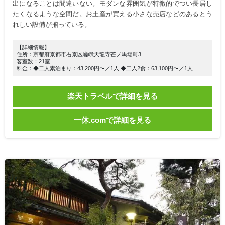
出になることは間違いない。モダンな雰囲気が特徴的でつい長居し
たくなるような空間だ。お土産が買える小さな売店などのあるとう
れしい設備が揃っている。
【詳細情報】
住所：京都府京都市右京区嵯峨天龍寺芒ノ馬場町3
客室数：21室
料金：◆二人素泊まり：43,200円〜／1人 ◆二人2食：63,100円〜／1人
楽天トラベルで詳細を見る
一休.comで詳細を見る