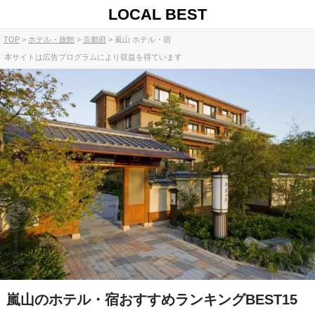
LOCAL BEST
TOP
ホテル・旅館
京都府
嵐山 ホテル・宿
本サイトは広告プログラムにより収益を得ています
嵐山のホテル・宿おすすめランキングBEST15