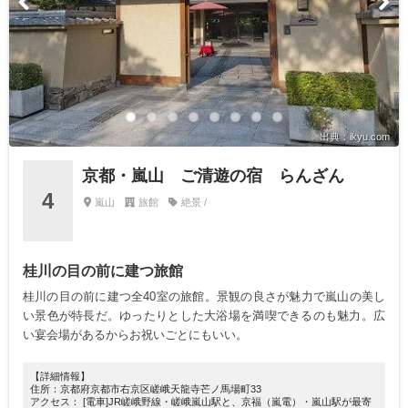
出典：ikyu.com
京都・嵐山 ご清遊の宿 らんざん
4
嵐山
旅館
絶景 /
桂川の目の前に建つ旅館
桂川の目の前に建つ全40室の旅館。景観の良さが魅力で嵐山の美し
い景色が特長だ。ゆったりとした大浴場を満喫できるのも魅力。広
い宴会場があるからお祝いごとにもいい。
【詳細情報】
住所：京都府京都市右京区嵯峨天龍寺芒ノ馬場町33
アクセス： [電車]JR嵯峨野線・嵯峨嵐山駅と、京福（嵐電）・嵐山駅が最寄