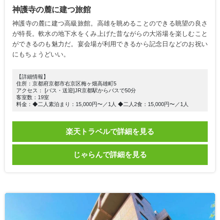
神護寺の麓に建つ旅館
神護寺の麓に建つ高級旅館。高雄を眺めることのできる眺望の良さ
が特長。軟水の地下水をくみ上げた昔ながらの大浴場を楽しむこと
ができるのも魅力だ。宴会場が利用できるから記念日などのお祝い
にもちょうどいい。
【詳細情報】
住所：京都府京都市右京区梅ヶ畑高雄町5
アクセス： [バス・送迎]JR京都駅からバスで50分
客室数：19室
料金：◆二人素泊まり：15,000円〜／1人 ◆二人2食：15,000円〜／1人
楽天トラベルで詳細を見る
じゃらんで詳細を見る