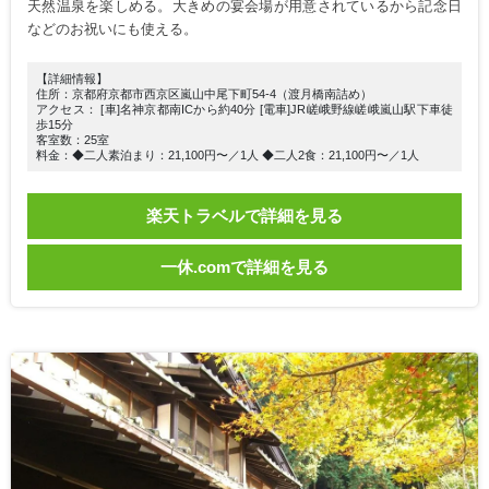
天然温泉を楽しめる。大きめの宴会場が用意されているから記念日
などのお祝いにも使える。
【詳細情報】
住所：京都府京都市西京区嵐山中尾下町54-4（渡月橋南詰め）
アクセス： [車]名神京都南ICから約40分 [電車]JR嵯峨野線嵯峨嵐山駅下車徒
歩15分
客室数：25室
料金：◆二人素泊まり：21,100円〜／1人 ◆二人2食：21,100円〜／1人
楽天トラベルで詳細を見る
一休.comで詳細を見る