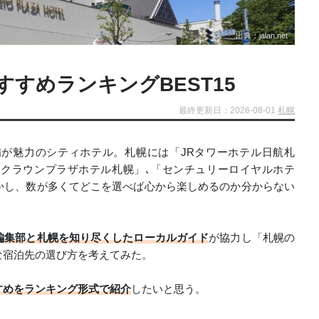
出典：jalan.net
すめランキングBEST15
最終更新日：2026-08-01
札幌
が魅力のシティホテル。札幌には「JRタワーホテル日航札
Ａクラウンプラザホテル札幌」､「センチュリーロイヤルホテ
かし、数が多くてどこを選べば心から楽しめるのか分からない
編集部と札幌を知り尽くしたローカルガイド
が協力し「札幌の
な宿泊先の選び方を考えてみた。
すめをランキング形式で紹介
したいと思う。