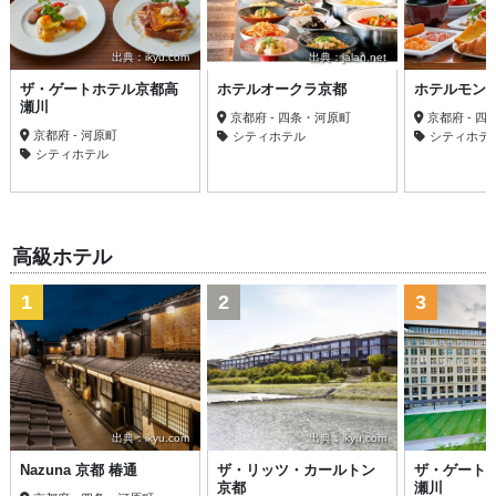
出典：ikyu.com
出典：jalan.net
ザ・ゲートホテル京都高
ホテルオークラ京都
ホテルモン
瀬川
京都府 - 四条・河原町
京都府 - 
京都府 - 河原町
シティホテル
シティホテ
シティホテル
高級ホテル
1
2
3
出典：ikyu.com
出典：ikyu.com
Nazuna 京都 椿通
ザ・リッツ・カールトン
ザ・ゲート
京都
瀬川