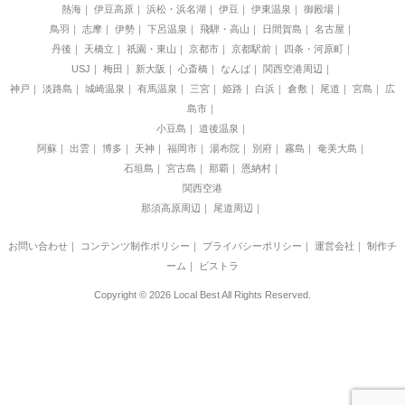
熱海
伊豆高原
浜松・浜名湖
伊豆
伊東温泉
御殿場
鳥羽
志摩
伊勢
下呂温泉
飛騨・高山
日間賀島
名古屋
丹後
天橋立
祇園・東山
京都市
京都駅前
四条・河原町
USJ
梅田
新大阪
心斎橋
なんば
関西空港周辺
神戸
淡路島
城崎温泉
有馬温泉
三宮
姫路
白浜
倉敷
尾道
宮島
広
島市
小豆島
道後温泉
阿蘇
出雲
博多
天神
福岡市
湯布院
別府
霧島
奄美大島
石垣島
宮古島
那覇
恩納村
関西空港
那須高原周辺
尾道周辺
お問い合わせ
｜
コンテンツ制作ポリシー
｜
プライバシーポリシー
｜
運営会社
｜
制作チ
ーム
｜
ビストラ
Copyright © 2026 Local Best All Rights Reserved.