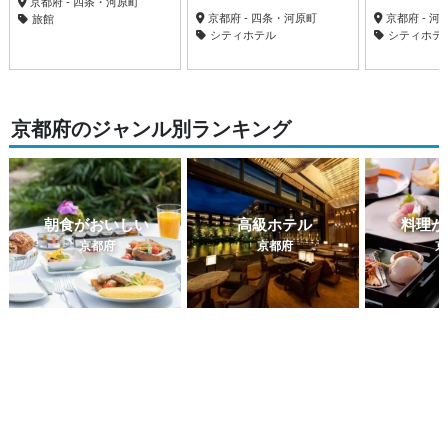
京都府 - 四条・河原町
京都府 - 四条・河原町
京都府 - 河
旅館
シティホテル
シティホテ
京都府のジャンル別ランキング
朝食がおいしい
高級ホテル
料理が
京都府
京都府
京