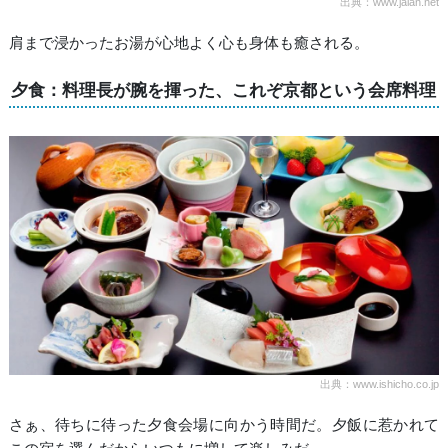
出典：www.jalan.net
肩まで浸かったお湯が心地よく心も身体も癒される。
夕食：料理長が腕を揮った、これぞ京都という会席料理
出典：www.ishicho.co.jp
さぁ、待ちに待った夕食会場に向かう時間だ。夕飯に惹かれて