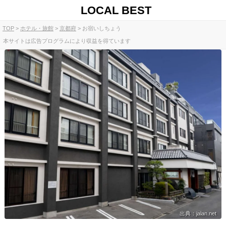
LOCAL BEST
TOP
ホテル・旅館
京都府
お宿いしちょう
本サイトは広告プログラムにより収益を得ています
出典：jalan.net