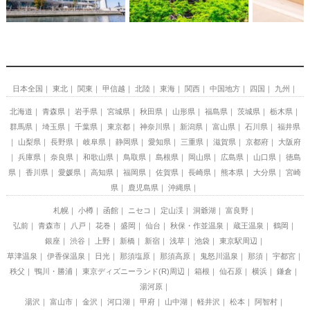
日本全国
東北
関東
甲信越
北陸
東海
関西
中国地方
四国
九州
北海道
青森県
岩手県
宮城県
秋田県
山形県
福島県
茨城県
栃木県
群馬県
埼玉県
千葉県
東京都
神奈川県
新潟県
富山県
石川県
福井県
山梨県
長野県
岐阜県
静岡県
愛知県
三重県
滋賀県
京都府
大阪府
兵庫県
奈良県
和歌山県
鳥取県
島根県
岡山県
広島県
山口県
徳島
県
香川県
愛媛県
高知県
福岡県
佐賀県
長崎県
熊本県
大分県
宮崎
県
鹿児島県
沖縄県
札幌
小樽
函館
ニセコ
定山渓
洞爺湖
富良野
弘前
青森市
八戸
花巻
盛岡
仙台
秋保・作並温泉
蔵王温泉
鶴岡
銀座
渋谷
上野
新橋
新宿
浅草
池袋
東京駅周辺
草津温泉
伊香保温泉
日光
那須塩原
那須高原
鬼怒川温泉
那須
宇都宮
秩父
鴨川・勝浦
東京ディズニーランド(R)周辺
箱根
仙石原
横浜
鎌倉
湯河原
湯沢
富山市
金沢
河口湖
甲府
山中湖
軽井沢
松本
阿智村