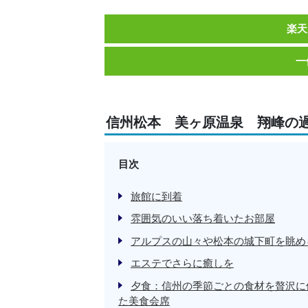
楽天
一
信州松本 美ヶ原温泉 翔峰の
目次
旅館に到着
雰囲気のいい落ち着いたお部屋
アルプスの山々や松本の城下町を眺め
エステでさらに癒しを
夕食：信州の季節ごとの食材を贅沢に
た美食会席