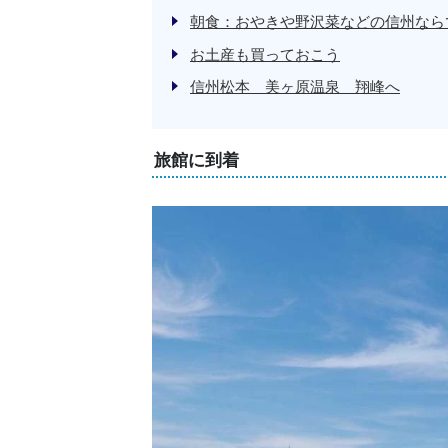
朝食：おやきや野沢菜などの信州なら
お土産も買っておこう
信州松本 美ヶ原温泉 翔峰へ
旅館に到着