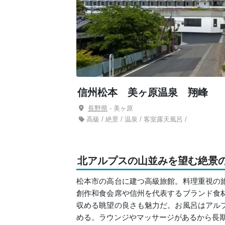
信州松本 美ヶ原温泉 翔峰
長野県
- 美ヶ原
高級 / 絶景 / 温泉 / 客室露天風呂 /
北アルプスの山並みを望む絶景
松本市の高台に建つ高級旅館。料理重視の
創作和食会席や信州を代表するブランド食
収める眺望の良さも魅力だ。お風呂はアル
める。ラウンジやマッサージがあるから長