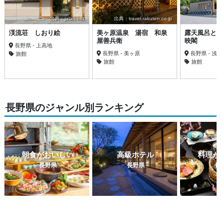
出典：jalan.net
出典：travel.rakuten.co.jp
渓流荘 しおり絵
美ヶ原温泉 湯宿 和泉
露天風呂と
屋善兵衛
映閣
長野県 - 上高地
長野県 - 美ヶ原
長野県 - 浅
旅館
旅館
旅館
長野県のジャンル別ランキング
朝食がおいしい
高級ホテル
料理が
長野県
長野県
長