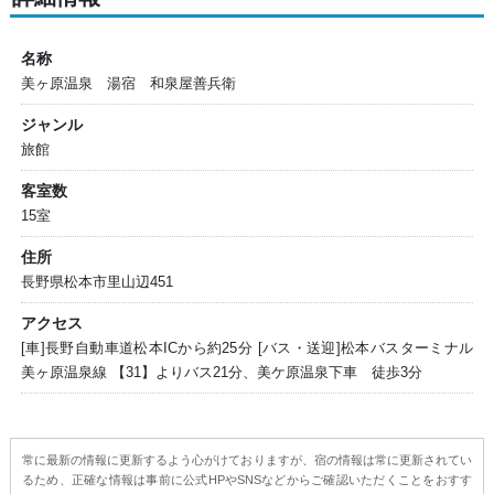
名称
美ヶ原温泉 湯宿 和泉屋善兵衛
ジャンル
旅館
客室数
15室
住所
長野県松本市里山辺451
アクセス
[車]長野自動車道松本ICから約25分 [バス・送迎]松本バスターミナル
美ヶ原温泉線 【31】よりバス21分、美ケ原温泉下車 徒歩3分
常に最新の情報に更新するよう心がけておりますが、宿の情報は常に更新されてい
るため、正確な情報は事前に公式HPやSNSなどからご確認いただくことをおすす