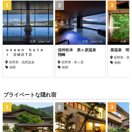
1
2
3
出典：jalan.net
出典：jalan.net
出典：trav
ｏｎｓｅｎ ｈｏｔｅ
信州松本 美ヶ原温泉
扉温泉 明
ｌ ＯＭＯＴＯ
翔峰
長野県 - 美
長野県 - 浅間温泉
長野県 - 美ヶ原
旅館
旅館
旅館
プライベートな隠れ宿
1
2
3