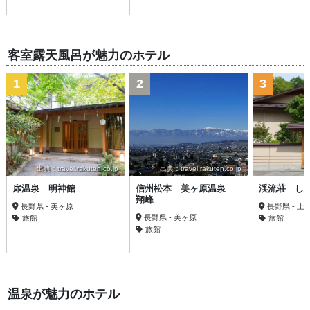
客室露天風呂が魅力のホテル
1
2
3
出典：travel.rakuten.co.jp
出典：travel.rakuten.co.jp
扉温泉 明神館
信州松本 美ヶ原温泉
渓流荘 し
翔峰
長野県 - 美ヶ原
長野県 - 上
長野県 - 美ヶ原
旅館
旅館
旅館
温泉が魅力のホテル