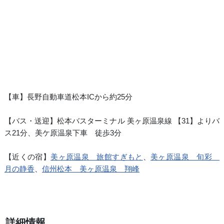
【車】長野自動車道松本ICから約25分
【バス・送迎】松本バスターミナル 美ヶ原温泉線 【31】よりバ
ス21分、美ケ原温泉下車 徒歩3分
【近くの宿】
美ヶ原温泉 旅館すぎもと
、
美ヶ原温泉 旬彩
月の静香
、
信州松本 美ヶ原温泉 翔峰
詳細情報