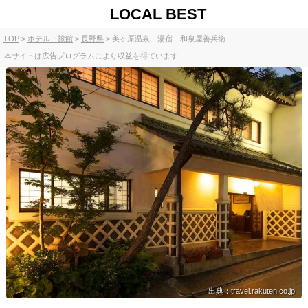
LOCAL BEST
TOP
ホテル・旅館
長野県
美ヶ原温泉 湯宿 和泉屋善兵衛
本サイトは広告プログラムにより収益を得ています
出典：travel.rakuten.co.jp