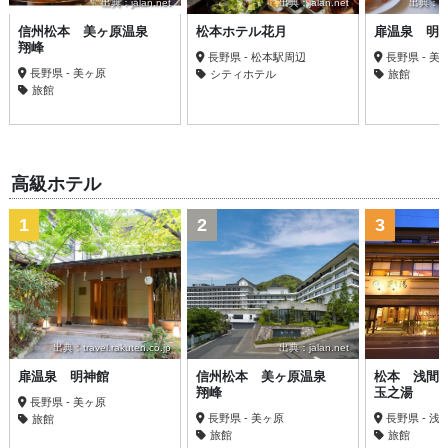
出典：jalan.net
出典：jalan.net
出典：trav
信州松本 美ヶ原温泉
松本ホテル花月
扉温泉 明
翔峰
長野県 - 松本駅周辺
長野県 - 美
長野県 - 美ヶ原
シティホテル
旅館
旅館
高級ホテル
1
2
3
出典：travel.rakuten.co.jp
出典：jalan.net
扉温泉 明神館
信州松本 美ヶ原温泉
松本 浅間
翔峰
玉之湯
長野県 - 美ヶ原
長野県 - 美ヶ原
長野県 - 浅
旅館
旅館
旅館