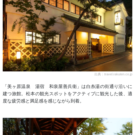
出典：travel.rakuten.co.jp
「美ヶ原温泉 湯宿 和泉屋善兵衛」は白糸湯の街通り沿いに
建つ旅館。松本の観光スポットをアクティブに観光した後、適
度な疲労感と満足感を感じながら到着。