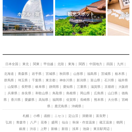
ホテル・宿
観光スポット
ふる
日本全国
東北
関東
甲信越
北陸
東海
関西
中国地方
四国
九州
北海道
青森県
岩手県
宮城県
秋田県
山形県
福島県
茨城県
栃木県
群馬県
埼玉県
千葉県
東京都
神奈川県
新潟県
富山県
石川県
福井県
山梨県
長野県
岐阜県
静岡県
愛知県
三重県
滋賀県
京都府
大阪府
兵庫県
奈良県
和歌山県
鳥取県
島根県
岡山県
広島県
山口県
徳島
県
香川県
愛媛県
高知県
福岡県
佐賀県
長崎県
熊本県
大分県
宮崎
県
鹿児島県
沖縄県
札幌
小樽
函館
ニセコ
定山渓
洞爺湖
富良野
弘前
青森市
八戸
花巻
盛岡
仙台
秋保・作並温泉
蔵王温泉
鶴岡
銀座
渋谷
上野
新橋
新宿
浅草
池袋
東京駅周辺