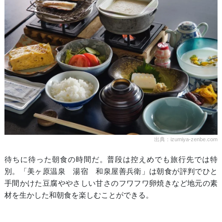
出典：izumiya-zenbe.com
待ちに待った朝食の時間だ。普段は控えめでも旅行先では特
別。「美ヶ原温泉 湯宿 和泉屋善兵衛」は朝食が評判でひと
手間かけた豆腐ややさしい甘さのフワフワ卵焼きなど地元の素
材を生かした和朝食を楽しむことができる。