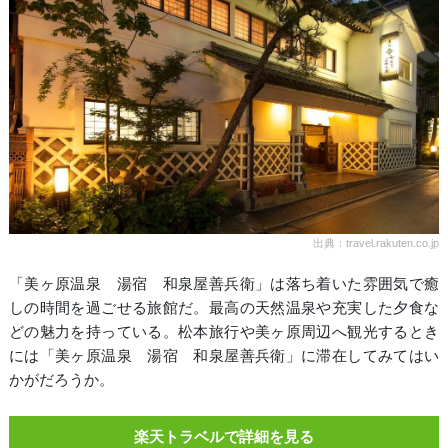
出典：travel.rakuten.co.jp
「美ヶ原温泉 湯宿 和泉屋善兵衛」は落ち着いた雰囲気で癒
しの時間を過ごせる旅館だ。最高の天然温泉や充実した夕食な
どの魅力を持っている。松本旅行や美ヶ原周辺へ観光するとき
には「美ヶ原温泉 湯宿 和泉屋善兵衛」に滞在してみてはい
かがだろうか。
楽天トラベルで詳細を見る