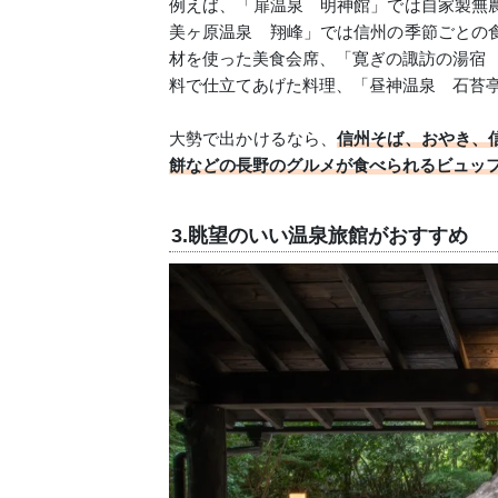
例えば、「扉温泉 明神館」では自家製無
美ヶ原温泉 翔峰」では信州の季節ごとの
材を使った美食会席、「寛ぎの諏訪の湯宿 
料で仕立てあげた料理、「昼神温泉 石苔
大勢で出かけるなら、
信州そば、おやき、
餅などの長野のグルメが食べられるビュッ
3.眺望のいい温泉旅館がおすすめ