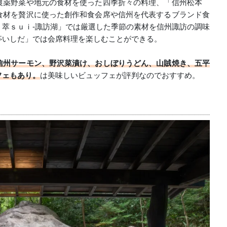
農薬野菜や地元の食材を使った四季折々の料理、「信州松本
食材を贅沢に使った創作和食会席や信州を代表するブランド食
萃ｓｕｉ‐諏訪湖」では厳選した季節の素材を信州諏訪の調味
亭いしだ」では会席料理を楽しむことができる。
信州サーモン、野沢菜漬け、おしぼりうどん、山賊焼き、五平
フェもあり。
は美味しいビュッフェが評判なのでおすすめ。