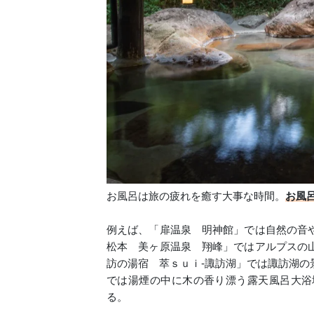
お風呂は旅の疲れを癒す大事な時間。
お風
例えば、「扉温泉 明神館」では自然の音
松本 美ヶ原温泉 翔峰」ではアルプスの
訪の湯宿 萃ｓｕｉ‐諏訪湖」では諏訪湖の
では湯煙の中に木の香り漂う露天風呂大浴
る。