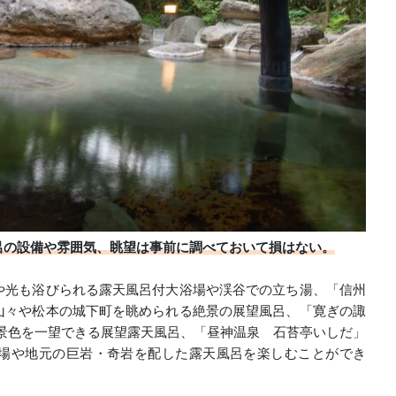
呂の設備や雰囲気、眺望は事前に調べておいて損はない。
や光も浴びられる露天風呂付大浴場や渓谷での立ち湯、「信州
山々や松本の城下町を眺められる絶景の展望風呂、「寛ぎの諏
景色を一望できる展望露天風呂、「昼神温泉 石苔亭いしだ」
場や地元の巨岩・奇岩を配した露天風呂を楽しむことができ