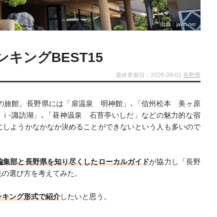
出典：jalan.net
キングBEST15
最終更新日：2026-08-01
長野県
の旅館。長野県には「扉温泉 明神館」､「信州松本 美ヶ原
ｉ‐諏訪湖」､「昼神温泉 石苔亭いしだ」などの魅力的な宿
にしようかなかなか決めることができないという人も多いので
編集部と長野県を知り尽くしたローカルガイド
が協力し「長野
先の選び方を考えてみた。
ンキング形式で紹介
したいと思う。