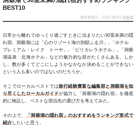
洞爺湖で30室未満の隠れ宿おすすめランキング
BEST10
最終更新日：2026-08-01
洞爺湖
日常から離れてゆっくり過ごすときに泊まりたい30室未満の隠
れ宿。洞爺湖には「心のリゾート海の別邸ふる川」､「ホテル
プレミアム・レイク トーヤ」､「ピリカレラホテル」､「洞爺
湖温泉 北海ホテル」などの魅力的な宿がたくさんある。しか
し、数が多くてどこにしようかなかなか決めることができない
という人も多いのではないのだろうか。
そこでローカルベストでは
旅行経験豊富な編集部と洞爺湖を知
り尽くしたローカルガイド
が協力し「洞爺湖の隠れ宿」を徹底
的に検証し、ベストな宿泊先の選び方を考えてみた。
その上で、
「洞爺湖の隠れ宿」のおすすめをランキング形式で
紹介
したいと思う。