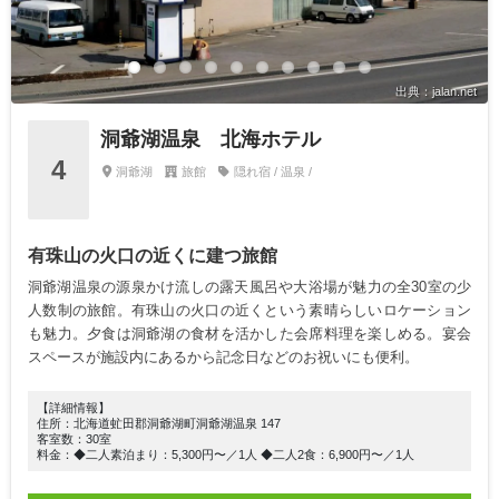
出典：jalan.net
洞爺湖温泉 北海ホテル
4
洞爺湖
旅館
隠れ宿 / 温泉 /
有珠山の火口の近くに建つ旅館
洞爺湖温泉の源泉かけ流しの露天風呂や大浴場が魅力の全30室の少
人数制の旅館。有珠山の火口の近くという素晴らしいロケーション
も魅力。夕食は洞爺湖の食材を活かした会席料理を楽しめる。宴会
スペースが施設内にあるから記念日などのお祝いにも便利。
【詳細情報】
住所：北海道虻田郡洞爺湖町洞爺湖温泉 147
客室数：30室
料金：◆二人素泊まり：5,300円〜／1人 ◆二人2食：6,900円〜／1人