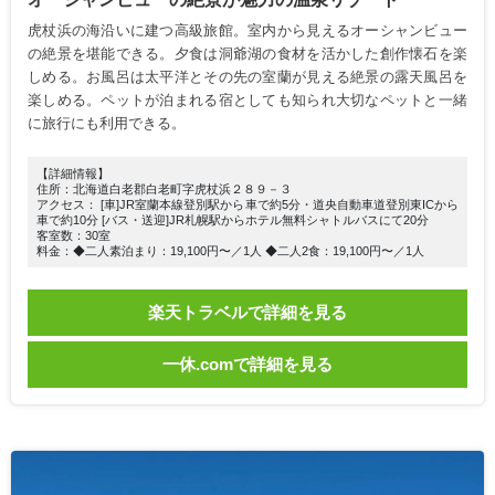
虎杖浜の海沿いに建つ高級旅館。室内から見えるオーシャンビュー
の絶景を堪能できる。夕食は洞爺湖の食材を活かした創作懐石を楽
しめる。お風呂は太平洋とその先の室蘭が見える絶景の露天風呂を
楽しめる。ペットが泊まれる宿としても知られ大切なペットと一緒
に旅行にも利用できる。
【詳細情報】
住所：北海道白老郡白老町字虎杖浜２８９－３
アクセス： [車]JR室蘭本線登別駅から車で約5分・道央自動車道登別東ICから
車で約10分 [バス・送迎]JR札幌駅からホテル無料シャトルバスにて20分
客室数：30室
料金：◆二人素泊まり：19,100円〜／1人 ◆二人2食：19,100円〜／1人
楽天トラベルで詳細を見る
一休.comで詳細を見る