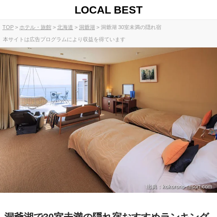
LOCAL BEST
TOP
ホテル・旅館
北海道
洞爺湖
洞爺湖 30室未満の隠れ宿
本サイトは広告プログラムにより収益を得ています
出典：kokorono-resort.com