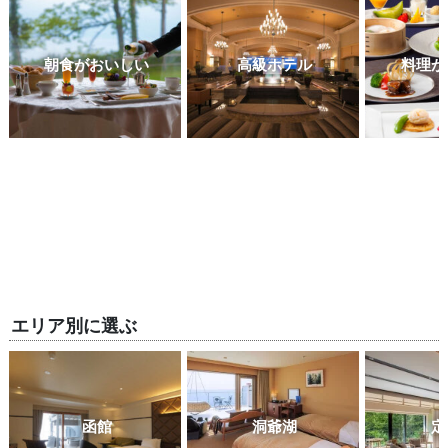
朝食がおいしい
高級ホテル
料理が
エリア別に選ぶ
函館
洞爺湖
定