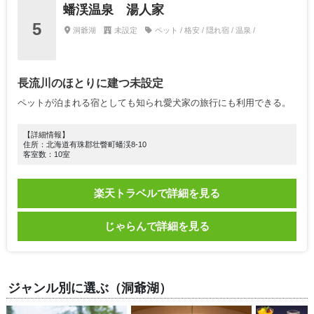
蟠渓温泉 湯人家
5
洞爺湖
未設定
ペット / 格安 / 隠れ宿 / 温泉 /
長流川のほとりに建つ未設定
ペットが泊まれる宿としても知られ愛犬家の旅行にも利用できる。
【詳細情報】
住所：北海道有珠郡壮瞥町蟠渓8-10
客室数：10室
楽天トラベルで詳細を見る
じゃらんで詳細を見る
ジャンル別に選ぶ（洞爺湖）