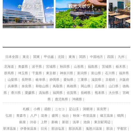
ホテル・宿
観光スポット
レス
日本全国
東北
関東
甲信越
北陸
東海
関西
中国地方
四国
九州
北海道
青森県
岩手県
宮城県
秋田県
山形県
福島県
茨城県
栃木県
群馬県
埼玉県
千葉県
東京都
神奈川県
新潟県
富山県
石川県
福井県
山梨県
長野県
岐阜県
静岡県
愛知県
三重県
滋賀県
京都府
大阪府
兵庫県
奈良県
和歌山県
鳥取県
島根県
岡山県
広島県
山口県
徳島
県
香川県
愛媛県
高知県
福岡県
佐賀県
長崎県
熊本県
大分県
宮崎
県
鹿児島県
沖縄県
札幌
小樽
函館
ニセコ
定山渓
洞爺湖
富良野
弘前
青森市
八戸
花巻
盛岡
仙台
秋保・作並温泉
蔵王温泉
鶴岡
銀座
渋谷
上野
新橋
新宿
浅草
池袋
東京駅周辺
草津温泉
伊香保温泉
日光
那須塩原
那須高原
鬼怒川温泉
那須
宇都宮