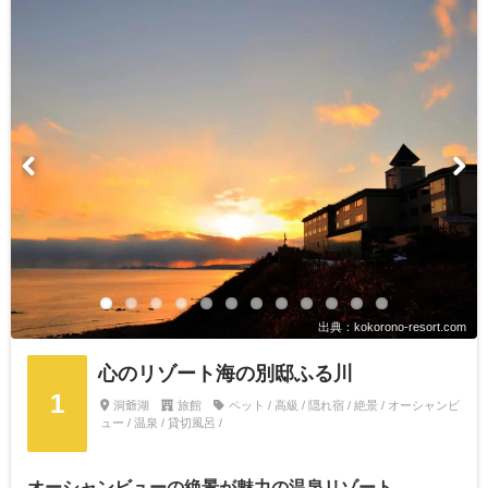
出典：kokorono-resort.com
心のリゾート海の別邸ふる川
1
洞爺湖
旅館
ペット / 高級 / 隠れ宿 / 絶景 / オーシャンビ
ュー / 温泉 / 貸切風呂 /
オーシャンビューの絶景が魅力の温泉リゾート