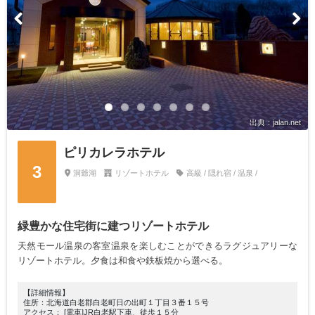
出典：jalan.net
ピリカレラホテル
3
洞爺湖
リゾートホテル
高級 / 隠れ宿 / 温泉 /
緑豊かな住宅街に建つリゾートホテル
天然モール温泉の客室温泉を楽しむことができるラグジュアリーな
リゾートホテル。夕食は和食や鉄板焼から選べる。
【詳細情報】
住所：北海道白老郡白老町日の出町１丁目３番１５号
アクセス： [電車]JR白老駅下車、徒歩１５分