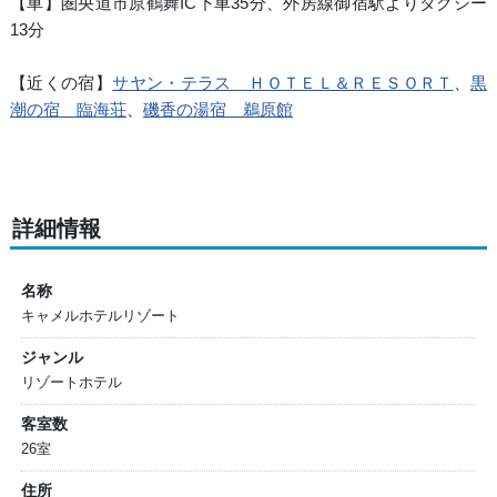
【車】圏央道市原鶴舞IC下車35分、外房線御宿駅よりタクシー
13分
【近くの宿】
サヤン・テラス ＨＯＴＥＬ＆ＲＥＳＯＲＴ
、
黒
潮の宿 臨海荘
、
磯香の湯宿 鵜原館
詳細情報
名称
キャメルホテルリゾート
ジャンル
リゾートホテル
客室数
26室
住所