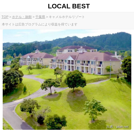
LOCAL BEST
TOP
ホテル・旅館
千葉県
キャメルホテルリゾート
本サイトは広告プログラムにより収益を得ています
出典：jalan.net