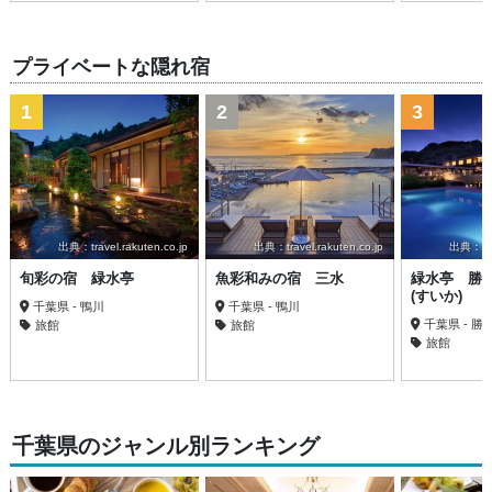
プライベートな隠れ宿
1
2
3
出典：travel.rakuten.co.jp
出典：travel.rakuten.co.jp
出典：trav
旬彩の宿 緑水亭
魚彩和みの宿 三水
緑水亭 勝
(すいか)
千葉県 - 鴨川
千葉県 - 鴨川
千葉県 - 勝
旅館
旅館
旅館
千葉県のジャンル別ランキング