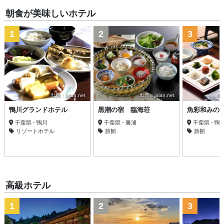
朝食が美味しいホテル
1
2
3
出典：jalan.net
出典：jalan.net
鴨川グランドホテル
黒潮の宿 臨海荘
魚彩和みの
千葉県 - 鴨川
千葉県 - 勝浦
千葉県 - 鴨
リゾートホテル
旅館
旅館
高級ホテル
1
2
3