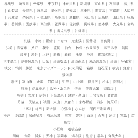
群馬県
埼玉県
千葉県
東京都
神奈川県
新潟県
富山県
石川県
福井県
山梨県
長野県
岐阜県
静岡県
愛知県
三重県
滋賀県
京都府
大阪府
兵庫県
奈良県
和歌山県
鳥取県
島根県
岡山県
広島県
山口県
徳島
県
香川県
愛媛県
高知県
福岡県
佐賀県
長崎県
熊本県
大分県
宮崎
県
鹿児島県
沖縄県
札幌
小樽
函館
ニセコ
定山渓
洞爺湖
富良野
弘前
青森市
八戸
花巻
盛岡
仙台
秋保・作並温泉
蔵王温泉
鶴岡
銀座
渋谷
上野
新橋
新宿
浅草
池袋
東京駅周辺
草津温泉
伊香保温泉
日光
那須塩原
那須高原
鬼怒川温泉
那須
宇都宮
秩父
鴨川・勝浦
東京ディズニーランド(R)周辺
箱根
仙石原
横浜
鎌倉
湯河原
湯沢
富山市
金沢
河口湖
甲府
山中湖
軽井沢
松本
阿智村
熱海
伊豆高原
浜松・浜名湖
伊豆
伊東温泉
御殿場
鳥羽
志摩
伊勢
下呂温泉
飛騨・高山
日間賀島
名古屋
丹後
天橋立
祇園・東山
京都市
京都駅前
四条・河原町
USJ
梅田
新大阪
心斎橋
なんば
関西空港周辺
神戸
淡路島
城崎温泉
有馬温泉
三宮
姫路
白浜
倉敷
尾道
宮島
広
島市
小豆島
道後温泉
阿蘇
出雲
博多
天神
福岡市
湯布院
別府
霧島
奄美大島