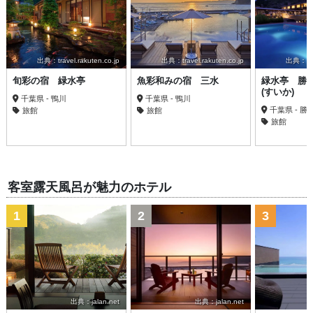
出典：travel.rakuten.co.jp
出典：travel.rakuten.co.jp
出典：trav
旬彩の宿 緑水亭
魚彩和みの宿 三水
緑水亭 勝
(すいか)
千葉県 - 鴨川
千葉県 - 鴨川
千葉県 - 勝
旅館
旅館
旅館
客室露天風呂が魅力のホテル
1
2
3
出典：jalan.net
出典：jalan.net