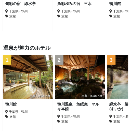
旬彩の宿 緑水亭
魚彩和みの宿 三水
鴨川館
千葉県 - 鴨川
千葉県 - 鴨川
千葉県 - 鴨
旅館
旅館
旅館
温泉が魅力のホテル
1
2
3
出典：jalan.net
出典：jalan.net
鴨川館
鴨川温泉 魚眠庵 マル
緑水亭 勝
キ本館
(すいか)
千葉県 - 鴨川
千葉県 - 鴨川
千葉県 - 勝
旅館
旅館
旅館