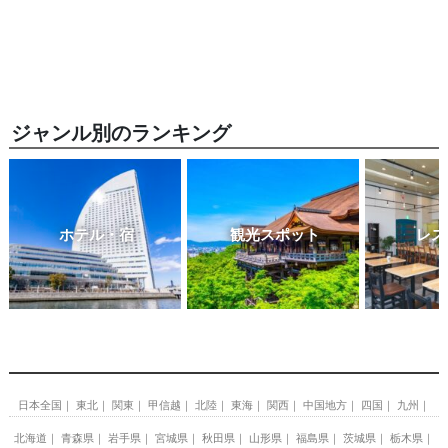
ジャンル別のランキング
ホテル・宿
観光スポット
レス
日本全国
東北
関東
甲信越
北陸
東海
関西
中国地方
四国
九州
北海道
青森県
岩手県
宮城県
秋田県
山形県
福島県
茨城県
栃木県