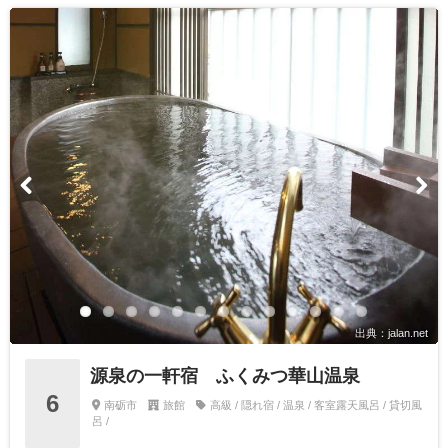
出典：jalan.net
源泉の一軒宿 ふくみつ華山温泉
6
南砺市
旅館
高級 / 隠れ宿 / 温泉 / 客室露天風呂 / 貸切風
呂 /