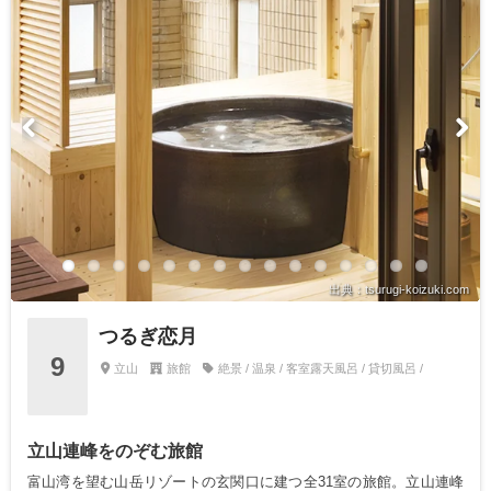
出典：tsurugi-koizuki.com
つるぎ恋月
9
立山
旅館
絶景 / 温泉 / 客室露天風呂 / 貸切風呂 /
立山連峰をのぞむ旅館
富山湾を望む山岳リゾートの玄関口に建つ全31室の旅館。立山連峰