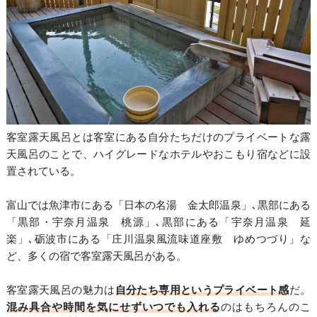
客室露天風呂とは客室にある自分たちだけのプライベートな露
天風呂のことで、ハイグレードなホテルやおこもり宿などに設
置されている。
富山では魚津市にある「日本の名湯 金太郎温泉」､黒部にある
「黒部・宇奈月温泉 桃源」､黒部にある「宇奈月温泉 延
楽」､砺波市にある「庄川温泉風流味道座敷 ゆめつづり」な
ど、多くの宿で客室露天風呂がある。
客室露天風呂の魅力は
自分たち専用というプライベート感
だ。
混み具合や時間を気にせずいつでも入れる
のはもちろんのこ