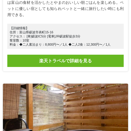
は富山の食材を活かしたとやまのおいしい朝ごはんを楽しめる。ペ
ットに優しい宿としても知られペットと一緒に旅行したい時にも利
用できる。
【詳細情報】
住所：富山県砺波市表町15-16
アクセス： [車]砺波IC5分 [電車]JR砺波駅徒歩3分
客室数：10室
料金：◆二人素泊まり：8,800円〜／1人 ◆二人2食：12,300円〜／1人
楽天トラベルで詳細を見る