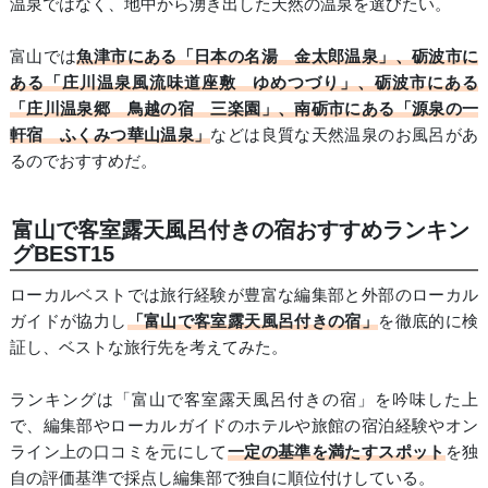
温泉ではなく、地中から湧き出した天然の温泉を選びたい。
富山では
魚津市にある「日本の名湯 金太郎温泉」、砺波市に
ある「庄川温泉風流味道座敷 ゆめつづり」、砺波市にある
「庄川温泉郷 鳥越の宿 三楽園」、南砺市にある「源泉の一
軒宿 ふくみつ華山温泉」
などは良質な天然温泉のお風呂があ
るのでおすすめだ。
富山で客室露天風呂付きの宿おすすめランキン
グBEST15
ローカルベストでは旅行経験が豊富な編集部と外部のローカル
ガイドが協力し
「富山で客室露天風呂付きの宿」
を徹底的に検
証し、ベストな旅行先を考えてみた。
ランキングは「富山で客室露天風呂付きの宿」を吟味した上
で、編集部やローカルガイドのホテルや旅館の宿泊経験やオン
ライン上の口コミを元にして
一定の基準を満たすスポット
を独
自の評価基準で採点し編集部で独自に順位付けしている。