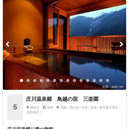
出典：jalan.net
庄川温泉郷 鳥越の宿 三楽園
5
砺波市
旅館
高級 / 隠れ宿 / 絶景 / 温泉 / 客室露天風呂 /
貸切風呂 /