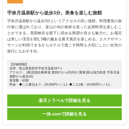
宇奈月温泉駅から徒歩3分。美食を楽しむ旅館
宇奈月温泉駅から徒歩3分というアクセスの良い旅館。料理重視の旅
行者に選ばれており、富山の旬の食材を使った会席料理を楽しむこ
とができる。黒部峡谷を眼下に収める眺望の良さも魅力だ。お風呂
は美しい渓流を望む3種の趣ある露天風呂を楽しめる。エステやマッ
サージが利用できるからホテルで過ごす時間も大切にしたい女性の
旅行にもおすすめ。
【詳細情報】
住所：富山県黒部市宇奈月温泉347-1
アクセス： [車]北陸自動車道 黒部ICから約20分 [電車]富山地方鉄道 宇奈月温
泉駅から徒歩3分
客室数：60室
料金：◆二人素泊まり：29,000円〜／1人 ◆二人2食：29,000円〜／1人
楽天トラベルで詳細を見る
一休.comで詳細を見る