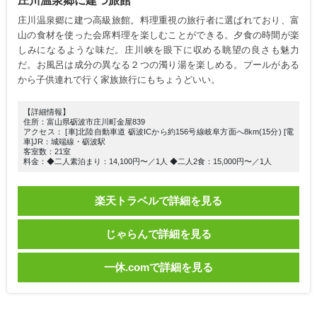
庄川温泉郷に建つ旅館
庄川温泉郷に建つ高級旅館。料理重視の旅行者に選ばれており、富
山の食材を使った会席料理を楽しむことができる。夕食の時間が楽
しみになるような味だ。庄川峡を眼下に収める眺望の良さも魅力
だ。お風呂は成分の異なる２つの濁り湯を楽しめる。プールがある
から子供連れで行く家族旅行にもちょうどいい。
【詳細情報】
住所：富山県砺波市庄川町金屋839
アクセス： [車]北陸自動車道 砺波ICから約156号線岐阜方面へ8km(15分) [電
車]JR：城端線・砺波駅
客室数：21室
料金：◆二人素泊まり：14,100円〜／1人 ◆二人2食：15,000円〜／1人
楽天トラベルで詳細を見る
じゃらんで詳細を見る
一休.comで詳細を見る