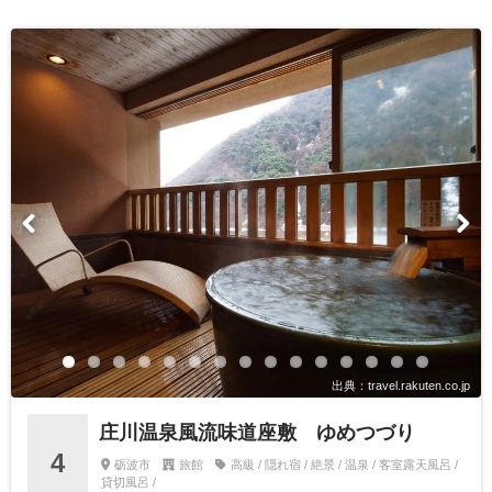
出典：travel.rakuten.co.jp
庄川温泉風流味道座敷 ゆめつづり
4
砺波市
旅館
高級 / 隠れ宿 / 絶景 / 温泉 / 客室露天風呂 /
貸切風呂 /