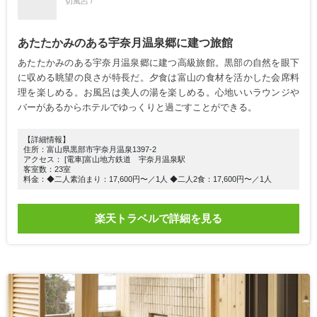
切風呂 /
あたたかみのある宇奈月温泉郷に建つ旅館
あたたかみのある宇奈月温泉郷に建つ高級旅館。黒部の自然を眼下
に収める眺望の良さが特長だ。夕食は富山の食材を活かした会席料
理を楽しめる。お風呂は美人の湯を楽しめる。心地いいラウンジや
バーがあるからホテルでゆっくりと過ごすことができる。
【詳細情報】
住所：富山県黒部市宇奈月温泉1397-2
アクセス： [電車]富山地方鉄道 宇奈月温泉駅
客室数：23室
料金：◆二人素泊まり：17,600円〜／1人 ◆二人2食：17,600円〜／1人
楽天トラベルで詳細を見る