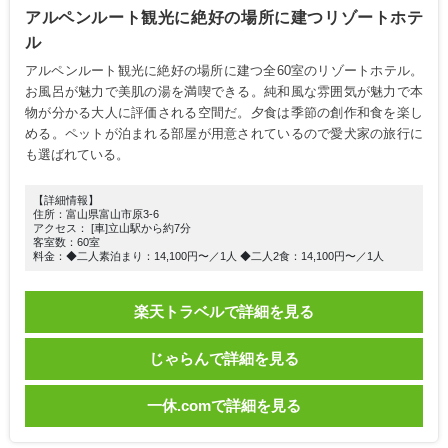
アルペンルート観光に絶好の場所に建つリゾートホテ
ル
アルペンルート観光に絶好の場所に建つ全60室のリゾートホテル。
お風呂が魅力で美肌の湯を満喫できる。純和風な雰囲気が魅力で本
物が分かる大人に評価される空間だ。夕食は季節の創作和食を楽し
める。ペットが泊まれる部屋が用意されているので愛犬家の旅行に
も選ばれている。
【詳細情報】
住所：富山県富山市原3-6
アクセス： [車]立山駅から約7分
客室数：60室
料金：◆二人素泊まり：14,100円〜／1人 ◆二人2食：14,100円〜／1人
楽天トラベルで詳細を見る
じゃらんで詳細を見る
一休.comで詳細を見る