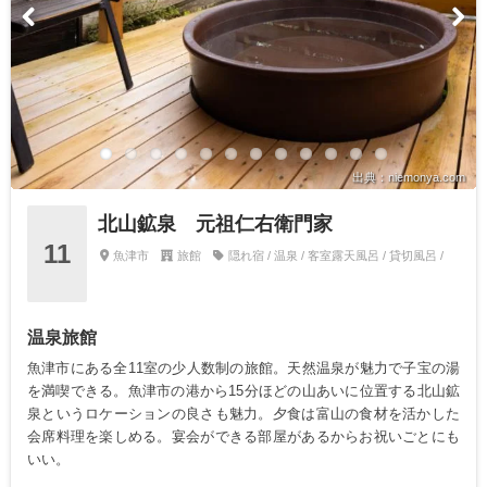
出典：niemonya.com
北山鉱泉 元祖仁右衛門家
11
魚津市
旅館
隠れ宿 / 温泉 / 客室露天風呂 / 貸切風呂 /
温泉旅館
魚津市にある全11室の少人数制の旅館。天然温泉が魅力で子宝の湯
を満喫できる。魚津市の港から15分ほどの山あいに位置する北山鉱
泉というロケーションの良さも魅力。夕食は富山の食材を活かした
会席料理を楽しめる。宴会ができる部屋があるからお祝いごとにも
いい。