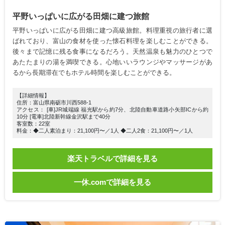
平野いっぱいに広がる田畑に建つ旅館
平野いっぱいに広がる田畑に建つ高級旅館。料理重視の旅行者に選
ばれており、富山の食材を使った懐石料理を楽しむことができる。
後々まで記憶に残る食事になるだろう。天然温泉も魅力のひとつで
あたたまりの湯を満喫できる。心地いいラウンジやマッサージがあ
るから長期滞在でもホテル時間を楽しむことができる。
【詳細情報】
住所：富山県南砺市川西588-1
アクセス： [車]JR城端線 福光駅から約7分、北陸自動車道路小矢部ICから約
10分 [電車]北陸新幹線金沢駅まで40分
客室数：22室
料金：◆二人素泊まり：21,100円〜／1人 ◆二人2食：21,100円〜／1人
楽天トラベルで詳細を見る
一休.comで詳細を見る