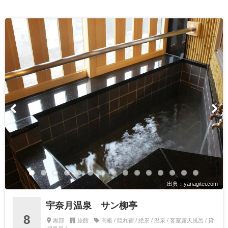
出典：yanagitei.com
宇奈月温泉 サン柳亭
8
黒部
旅館
高級 / 隠れ宿 / 絶景 / 温泉 / 客室露天風呂 / 貸