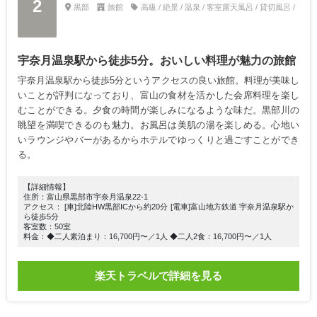
2
黒部
旅館
高級 / 絶景 / 温泉 / 客室露天風呂 / 貸切風呂 /
宇奈月温泉駅から徒歩5分。おいしい料理が魅力の旅館
宇奈月温泉駅から徒歩5分というアクセスの良い旅館。料理が美味し
いことが評判になっており、富山の食材を活かした会席料理を楽し
むことができる。夕食の時間が楽しみになるような味だ。黒部川の
眺望を満喫できるのも魅力。お風呂は美肌の湯を楽しめる。心地い
いラウンジやバーがあるからホテルでゆっくりと過ごすことができ
る。
【詳細情報】
住所：富山県黒部市宇奈月温泉22-1
アクセス： [車]北陸HW黒部ICから約20分 [電車]富山地方鉄道 宇奈月温泉駅か
ら徒歩5分
客室数：50室
料金：◆二人素泊まり：16,700円〜／1人 ◆二人2食：16,700円〜／1人
楽天トラベルで詳細を見る