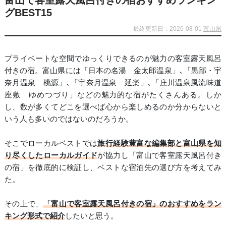
富山で客室露天風呂付きの宿おすすめランキン
グBEST15
最終更新日：2026-08-01
富山県
プライベートな空間でゆっくりできるのが魅力の客室露天風呂
付きの宿。富山県には「日本の名湯 金太郎温泉」､「黒部・宇
奈月温泉 桃源」､「宇奈月温泉 延楽」､「庄川温泉風流味道
座敷 ゆめつづり」などの魅力的な宿がたくさんある。しか
し、数が多くてどこを選べば心から楽しめるのか分からないと
いう人も多いのではないのだろうか。
そこでローカルベストでは
旅行経験豊富な編集部と富山県を知
り尽くしたローカルガイド
が協力し「富山で客室露天風呂付き
の宿」を徹底的に検証し、ベストな宿泊先の選び方を考えてみ
た。
その上で、
「富山で客室露天風呂付きの宿」のおすすめをラン
キング形式で紹介
したいと思う。