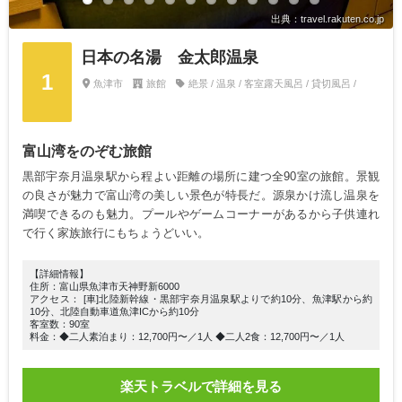
出典：travel.rakuten.co.jp
日本の名湯 金太郎温泉
1
魚津市
旅館
絶景 / 温泉 / 客室露天風呂 / 貸切風呂 /
富山湾をのぞむ旅館
黒部宇奈月温泉駅から程よい距離の場所に建つ全90室の旅館。景観
の良さが魅力で富山湾の美しい景色が特長だ。源泉かけ流し温泉を
満喫できるのも魅力。プールやゲームコーナーがあるから子供連れ
で行く家族旅行にもちょうどいい。
【詳細情報】
住所：富山県魚津市天神野新6000
アクセス： [車]北陸新幹線・黒部宇奈月温泉駅よりで約10分、魚津駅から約
10分、北陸自動車道魚津ICから約10分
客室数：90室
料金：◆二人素泊まり：12,700円〜／1人 ◆二人2食：12,700円〜／1人
楽天トラベルで詳細を見る