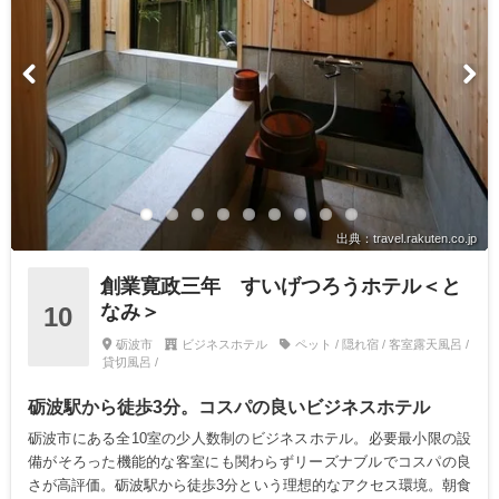
出典：travel.rakuten.co.jp
創業寛政三年 すいげつろうホテル＜と
なみ＞
10
砺波市
ビジネスホテル
ペット / 隠れ宿 / 客室露天風呂 /
貸切風呂 /
砺波駅から徒歩3分。コスパの良いビジネスホテル
砺波市にある全10室の少人数制のビジネスホテル。必要最小限の設
備がそろった機能的な客室にも関わらずリーズナブルでコスパの良
さが高評価。砺波駅から徒歩3分という理想的なアクセス環境。朝食