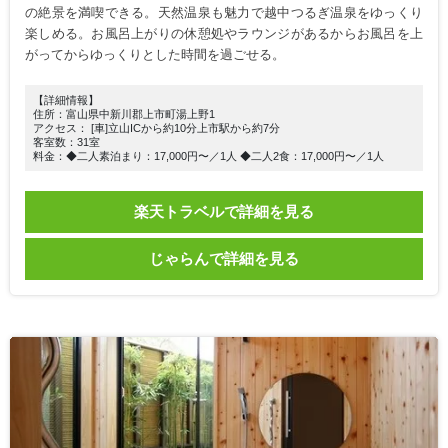
の絶景を満喫できる。天然温泉も魅力で越中つるぎ温泉をゆっくり
楽しめる。お風呂上がりの休憩処やラウンジがあるからお風呂を上
がってからゆっくりとした時間を過ごせる。
【詳細情報】
住所：富山県中新川郡上市町湯上野1
アクセス： [車]立山ICから約10分上市駅から約7分
客室数：31室
料金：◆二人素泊まり：17,000円〜／1人 ◆二人2食：17,000円〜／1人
楽天トラベルで詳細を見る
じゃらんで詳細を見る