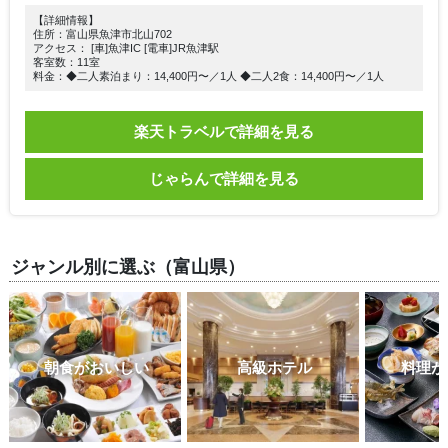
【詳細情報】
住所：富山県魚津市北山702
アクセス： [車]魚津IC [電車]JR魚津駅
客室数：11室
料金：◆二人素泊まり：14,400円〜／1人 ◆二人2食：14,400円〜／1人
楽天トラベルで詳細を見る
じゃらんで詳細を見る
ジャンル別に選ぶ（富山県）
朝食がおいしい
高級ホテル
料理が