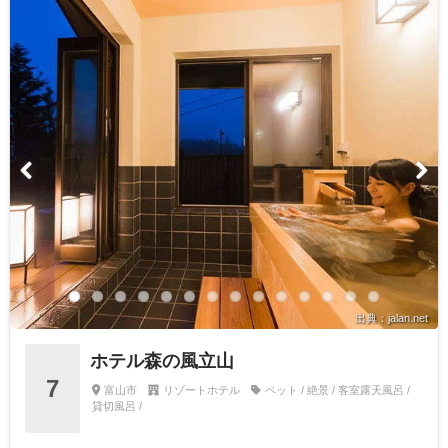
出典：jalan.net
ホテル森の風立山
7
富山市
リゾートホテル
ペット / 絶景 / 客室露天風呂 /
貸切風呂 /