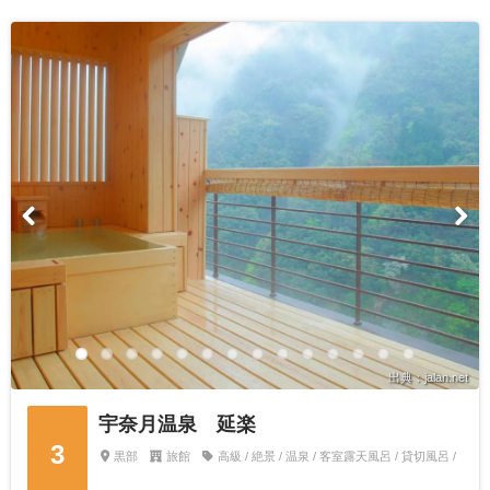
出典：jalan.net
宇奈月温泉 延楽
3
黒部
旅館
高級 / 絶景 / 温泉 / 客室露天風呂 / 貸切風呂 /