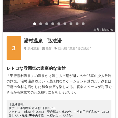
出典：jalan.net
湯村温泉 弘法湯
3
湯村温泉
旅館
隠れ宿 / 温泉 / 貸切風呂 /
レトロな雰囲気の家庭的な旅館
「甲府湯村温泉」の源泉かけ流し大浴場が魅力の全13室の少人数制
の旅館。湯村温泉郷という理想的なロケーションも魅力だ。夕食は
甲府の食材を活かした和食会席を楽しめる。宴会スペースが利用で
きるから家族での記念旅行にもちょうどいい。
【詳細情報】
住所：山梨県甲府市湯村3丁目16-16
アクセス： [車]JR中央本線 甲府駅より車10分、中央道甲府昭和ICから約15
分 [バス・送迎]JR中央本線 甲府駅よりバス15分