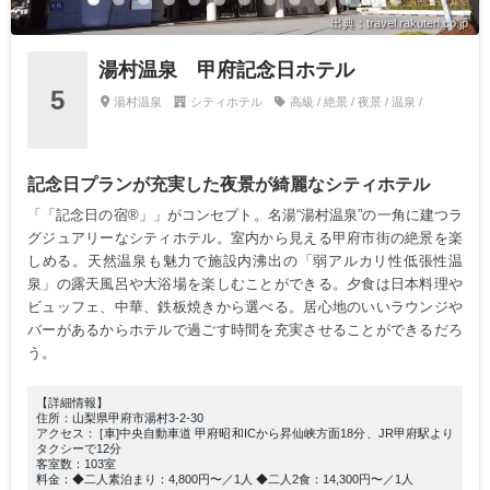
出典：travel.rakuten.co.jp
湯村温泉 甲府記念日ホテル
5
湯村温泉
シティホテル
高級 / 絶景 / 夜景 / 温泉 /
記念日プランが充実した夜景が綺麗なシティホテル
「「記念日の宿®」」がコンセプト。名湯“湯村温泉”の一角に建つラ
グジュアリーなシティホテル。室内から見える甲府市街の絶景を楽
しめる。天然温泉も魅力で施設内沸出の「弱アルカリ性低張性温
泉」の露天風呂や大浴場を楽しむことができる。夕食は日本料理や
ビュッフェ、中華、鉄板焼きから選べる。居心地のいいラウンジや
バーがあるからホテルで過ごす時間を充実させることができるだろ
う。
【詳細情報】
住所：山梨県甲府市湯村3-2-30
アクセス： [車]中央自動車道 甲府昭和ICから昇仙峡方面18分、JR甲府駅より
タクシーで12分
客室数：103室
料金：◆二人素泊まり：4,800円〜／1人 ◆二人2食：14,300円〜／1人