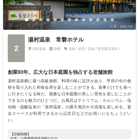
出典：jalan.net
湯村温泉 常磐ホテル
2
湯村温泉
旅館
高級 / 絶景 / 温泉 / 客室露天風呂 /
創業80年。広大な日本庭園を独占する老舗旅館
湯村温泉郷に建つ高級旅館。料理の味に定評があり、甲府の旬の食
材を取り入れた和食会席を楽しむことができる。食事だけでも食べ
に行きたくなる味だ。風雅な日本庭園の美しい景色を楽しむことが
できるのも魅力のひとつだ。お風呂はナトリウム・カルシウム－塩
化物・硫酸塩泉の「湯村温泉」の露天風呂や大浴場を楽しめる。宴
会スペースが利用できるから記念日などのお祝いにもちょうどい
い。
【詳細情報】
住所：山梨県甲府市湯村2-5-21