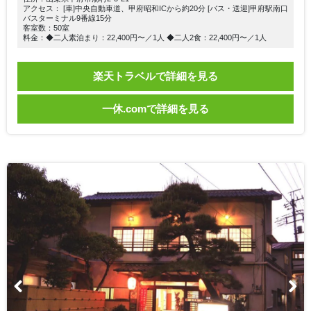
アクセス： [車]中央自動車道、甲府昭和ICから約20分 [バス・送迎]甲府駅南口
バスターミナル9番線15分
客室数：50室
料金：◆二人素泊まり：22,400円〜／1人 ◆二人2食：22,400円〜／1人
楽天トラベルで詳細を見る
一休.comで詳細を見る