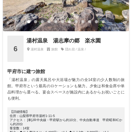
出典：jalan.net
湯村温泉 湯志摩の郷 楽水園
6
湯村温泉
旅館
隠れ宿 / 温泉 /
甲府市に建つ旅館
「湯村温泉」の露天風呂や大浴場が魅力の全14室の少人数制の旅
館。甲府市という最高のロケーションも魅力。夕食は和食会席や単
品料理から選べる。宴会スペースが施設内にあるからお祝いごとに
も便利。
【詳細情報】
住所：山梨県甲府市湯村1-11-5
アクセス： [車]JR中央線・甲府駅から約10分、中央自動車道 甲府昭和ICか
ら約20分
客室数：14室