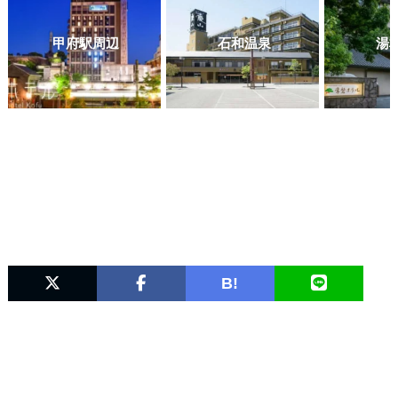
甲府駅周辺
石和温泉
湯
B!