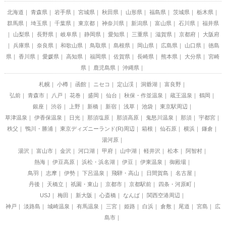
北海道
青森県
岩手県
宮城県
秋田県
山形県
福島県
茨城県
栃木県
群馬県
埼玉県
千葉県
東京都
神奈川県
新潟県
富山県
石川県
福井県
山梨県
長野県
岐阜県
静岡県
愛知県
三重県
滋賀県
京都府
大阪府
兵庫県
奈良県
和歌山県
鳥取県
島根県
岡山県
広島県
山口県
徳島
県
香川県
愛媛県
高知県
福岡県
佐賀県
長崎県
熊本県
大分県
宮崎
県
鹿児島県
沖縄県
札幌
小樽
函館
ニセコ
定山渓
洞爺湖
富良野
弘前
青森市
八戸
花巻
盛岡
仙台
秋保・作並温泉
蔵王温泉
鶴岡
銀座
渋谷
上野
新橋
新宿
浅草
池袋
東京駅周辺
草津温泉
伊香保温泉
日光
那須塩原
那須高原
鬼怒川温泉
那須
宇都宮
秩父
鴨川・勝浦
東京ディズニーランド(R)周辺
箱根
仙石原
横浜
鎌倉
湯河原
湯沢
富山市
金沢
河口湖
甲府
山中湖
軽井沢
松本
阿智村
熱海
伊豆高原
浜松・浜名湖
伊豆
伊東温泉
御殿場
鳥羽
志摩
伊勢
下呂温泉
飛騨・高山
日間賀島
名古屋
丹後
天橋立
祇園・東山
京都市
京都駅前
四条・河原町
USJ
梅田
新大阪
心斎橋
なんば
関西空港周辺
神戸
淡路島
城崎温泉
有馬温泉
三宮
姫路
白浜
倉敷
尾道
宮島
広
島市