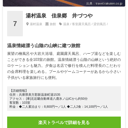
出典：travel.rakuten.co.jp
湯村温泉 佳泉郷 井づつや
7
湯村温泉
旅館
温泉 / 客室露天風呂 / 貸切風呂 /
温泉情緒漂う山陰の山峡に建つ旅館
展望の檜風呂や大岩大浴場、庭園露天風呂、ハーブ湯などを楽しむ
ことができる全103室の旅館。温泉情緒漂う山陰の山峡という絶好の
ロケーションも魅力。夕食は名店で修行を積んだ料理長のこだわり
の会席料理を楽しめる。プールやゲームコーナーがあるから小さい
子供がいる家族旅行にも便利。
【詳細情報】
住所：兵庫県美方郡新温泉町湯1535
アクセス： [車]北近畿自動車道八鹿氷ノ山ICから約50分
客室数：103室
料金：◆二人素泊まり：8,800円〜／1人 ◆二人2食：14,100円〜／1人
楽天トラベルで詳細を見る