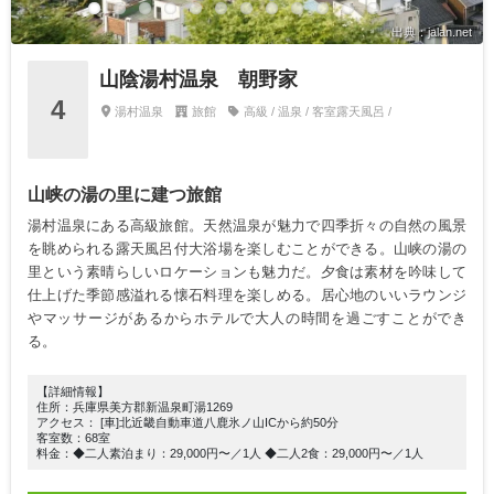
出典：jalan.net
山陰湯村温泉 朝野家
4
湯村温泉
旅館
高級 / 温泉 / 客室露天風呂 /
山峡の湯の里に建つ旅館
湯村温泉にある高級旅館。天然温泉が魅力で四季折々の自然の風景
を眺められる露天風呂付大浴場を楽しむことができる。山峡の湯の
里という素晴らしいロケーションも魅力だ。夕食は素材を吟味して
仕上げた季節感溢れる懐石料理を楽しめる。居心地のいいラウンジ
やマッサージがあるからホテルで大人の時間を過ごすことができ
る。
【詳細情報】
住所：兵庫県美方郡新温泉町湯1269
アクセス： [車]北近畿自動車道八鹿氷ノ山ICから約50分
客室数：68室
料金：◆二人素泊まり：29,000円〜／1人 ◆二人2食：29,000円〜／1人