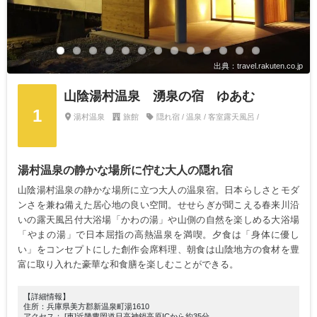
出典：travel.rakuten.co.jp
山陰湯村温泉 湧泉の宿 ゆあむ
1
湯村温泉
旅館
隠れ宿 / 温泉 / 客室露天風呂 /
湯村温泉の静かな場所に佇む大人の隠れ宿
山陰湯村温泉の静かな場所に立つ大人の温泉宿。日本らしさとモダ
ンさを兼ね備えた居心地の良い空間。せせらぎが聞こえる春来川沿
いの露天風呂付大浴場「かわの湯」や山側の自然を楽しめる大浴場
「やまの湯」で日本屈指の高熱温泉を満喫。夕食は「身体に優し
い」をコンセプトにした創作会席料理、朝食は山陰地方の食材を豊
富に取り入れた豪華な和食膳を楽しむことができる。
【詳細情報】
住所：兵庫県美方郡新温泉町湯1610
アクセス： [車]近畿豊岡道日高神鍋高原ICから約35分