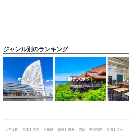
ジャンル別のランキング
ホテル・宿
観光スポット
レス
日本全国
東北
関東
甲信越
北陸
東海
関西
中国地方
四国
九州