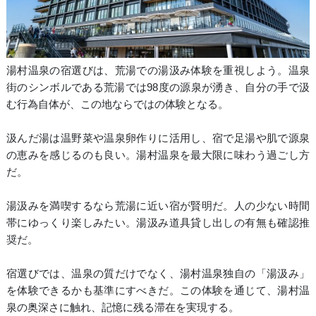
湯村温泉の宿選びは、荒湯での湯汲み体験を重視しよう。温泉
街のシンボルである荒湯では98度の源泉が湧き、自分の手で汲
む行為自体が、この地ならではの体験となる。
汲んだ湯は温野菜や温泉卵作りに活用し、宿で足湯や肌で源泉
の恵みを感じるのも良い。湯村温泉を最大限に味わう過ごし方
だ。
湯汲みを満喫するなら荒湯に近い宿が賢明だ。人の少ない時間
帯にゆっくり楽しみたい。湯汲み道具貸し出しの有無も確認推
奨だ。
宿選びでは、温泉の質だけでなく、湯村温泉独自の「湯汲み」
を体験できるかも基準にすべきだ。この体験を通じて、湯村温
泉の奥深さに触れ、記憶に残る滞在を実現する。