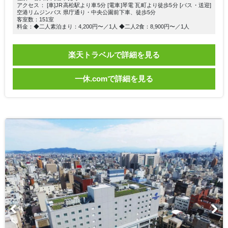
アクセス： [車]JR高松駅より車5分 [電車]琴電 瓦町より徒歩5分 [バス・送迎]
空港リムジンバス 県庁通り・中央公園前下車、徒歩5分
客室数：151室
料金：◆二人素泊まり：4,200円〜／1人 ◆二人2食：8,900円〜／1人
楽天トラベルで詳細を見る
一休.comで詳細を見る