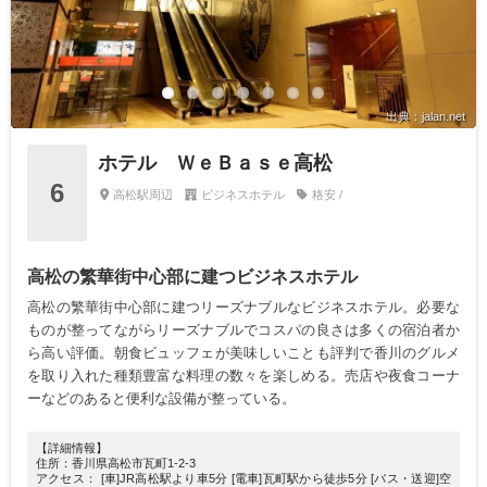
出典：jalan.net
ホテル ＷｅＢａｓｅ高松
6
高松駅周辺
ビジネスホテル
格安 /
高松の繁華街中心部に建つビジネスホテル
高松の繁華街中心部に建つリーズナブルなビジネスホテル。必要な
ものが整ってながらリーズナブルでコスパの良さは多くの宿泊者か
ら高い評価。朝食ビュッフェが美味しいことも評判で香川のグルメ
を取り入れた種類豊富な料理の数々を楽しめる。売店や夜食コーナ
ーなどのあると便利な設備が整っている。
【詳細情報】
住所：香川県高松市瓦町1-2-3
アクセス： [車]JR高松駅より車5分 [電車]瓦町駅から徒歩5分 [バス・送迎]空