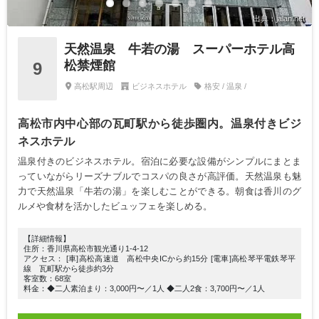
出典：jalan.net
天然温泉 牛若の湯 スーパーホテル高
松禁煙館
9
高松駅周辺
ビジネスホテル
格安 / 温泉 /
高松市内中心部の瓦町駅から徒歩圏内。温泉付きビジ
ネスホテル
温泉付きのビジネスホテル。宿泊に必要な設備がシンプルにまとま
っていながらリーズナブルでコスパの良さが高評価。天然温泉も魅
力で天然温泉「牛若の湯」を楽しむことができる。朝食は香川のグ
ルメや食材を活かしたビュッフェを楽しめる。
【詳細情報】
住所：香川県高松市観光通り1-4-12
アクセス： [車]高松高速道 高松中央ICから約15分 [電車]高松琴平電鉄琴平
線 瓦町駅から徒歩約3分
客室数：68室
料金：◆二人素泊まり：3,000円〜／1人 ◆二人2食：3,700円〜／1人