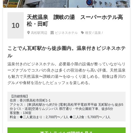
出典：jalan.net
天然温泉 讃岐の湯 スーパーホテル高
松・田町
10
高松駅周辺
ビジネスホテル
格安 / 温泉 /
ことでん瓦町駅から徒歩圏内。温泉付きビジネスホテ
ル
温泉付きのビジネスホテル。必要最小限の設備が整っていながらリ
ーズナブルでコスパの良さは多くの宿泊者から高い評価。天然温泉
も魅力で天然温泉〜讃岐の湯〜をゆっくり楽しめる。朝食は香川の
グルメや食材を活かしたビュッフェを楽しめる。
【詳細情報】
住所：香川県高松市田町1-1
アクセス： [車]高松駅から約7分 [電車]高松琴平電鉄琴平線 瓦町駅から徒歩5
分 [バス・送迎]空港リムジンバス 県庁通り・中央公園前下車、徒歩5分
客室数：136室
料金：◆二人素泊まり：2,700円〜／1人 ◆二人2食：5,700円〜／1人