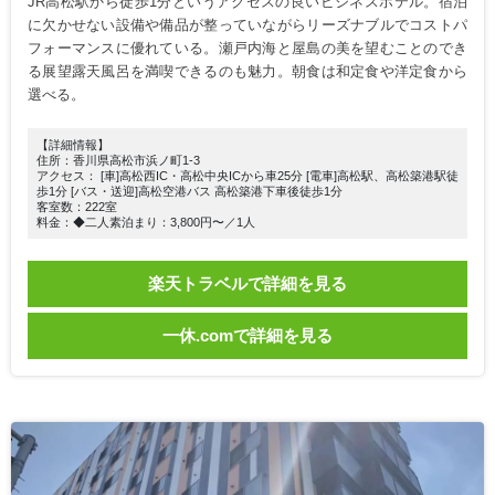
JR高松駅から徒歩1分というアクセスの良いビジネスホテル。宿泊
に欠かせない設備や備品が整っていながらリーズナブルでコストパ
フォーマンスに優れている。瀬戸内海と屋島の美を望むことのでき
る展望露天風呂を満喫できるのも魅力。朝食は和定食や洋定食から
選べる。
【詳細情報】
住所：香川県高松市浜ノ町1-3
アクセス： [車]高松西IC・高松中央ICから車25分 [電車]高松駅、高松築港駅徒
歩1分 [バス・送迎]高松空港バス 高松築港下車後徒歩1分
客室数：222室
料金：◆二人素泊まり：3,800円〜／1人
楽天トラベルで詳細を見る
一休.comで詳細を見る