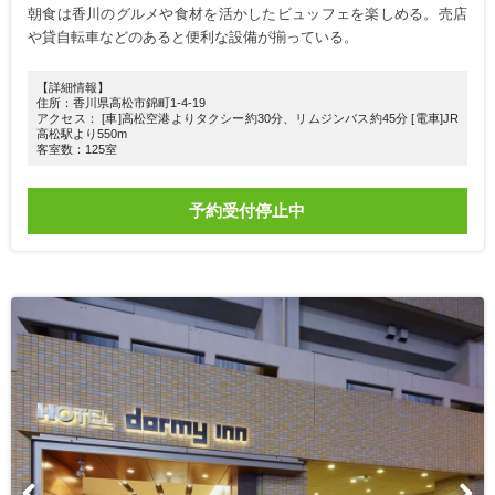
朝食は香川のグルメや食材を活かしたビュッフェを楽しめる。売店
や貸自転車などのあると便利な設備が揃っている。
【詳細情報】
住所：香川県高松市錦町1-4-19
アクセス： [車]高松空港よりタクシー約30分、リムジンバス約45分 [電車]JR
高松駅より550m
客室数：125室
予約受付停止中