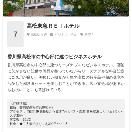
出典：ikyu.com
高松東急ＲＥＩホテル
7
高松駅周辺
ビジネスホテル
格安 /
香川県高松市の中心部に建つビジネスホテル
香川県高松市の中心部に建つリーズナブルなビジネスホテル。宿泊
に欠かせない設備や備品が整っていながらリーズナブルな料金設定
はコスパが良い。美味しい朝食が人気で高松の特産品や旬の味覚を
活かした和洋食セットを楽しむことができる。広い宴会場があるか
らお祝いごとにも選ばれている。
【詳細情報】
住所：香川県高松市兵庫町9-9
アクセス： [電車]JR高松駅から徒歩7分 [バス・送迎]高松空港よりリムジンバ
スで30分
客室数：191室
料金：◆二人素泊まり：3,300円〜／1人