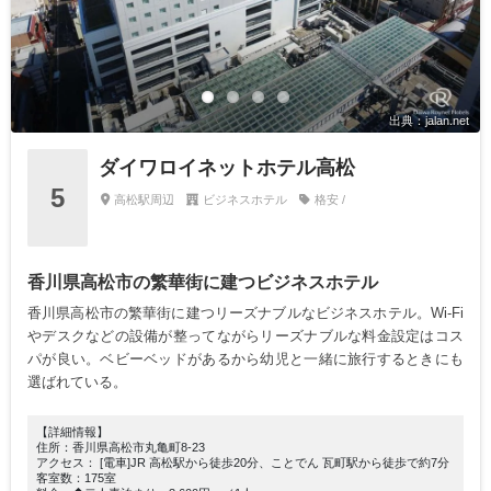
出典：jalan.net
ダイワロイネットホテル高松
5
高松駅周辺
ビジネスホテル
格安 /
香川県高松市の繁華街に建つビジネスホテル
香川県高松市の繁華街に建つリーズナブルなビジネスホテル。Wi-Fi
やデスクなどの設備が整ってながらリーズナブルな料金設定はコス
パが良い。ベビーベッドがあるから幼児と一緒に旅行するときにも
選ばれている。
【詳細情報】
住所：香川県高松市丸亀町8-23
アクセス： [電車]JR 高松駅から徒歩20分、ことでん 瓦町駅から徒歩で約7分
客室数：175室