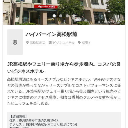
出典：hyper-inn.net
ハイパーイン高松駅前
8
高松駅周辺
ビジネスホテル
格安 /
JR高松駅やフェリー乗り場から徒歩圏内。コスパの良
いビジネスホテル
高松駅周辺にあるリーズナブルなビジネスホテル。Wi-Fiやデスクな
どの設備が整ってながらリーズナブルでコストパフォーマンスに優
れている。JR高松駅やフェリー乗り場から徒歩圏内という観光やビ
ジネスに抜群のアクセス環境。朝食は香川のグルメや食材を活かし
たビュッフェを楽しめる。
【詳細情報】
住所：香川県高松市西の丸町10-17
アクセス： [電車]JR高松駅南口より徒歩にて3分