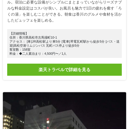
ル。宿泊に必要な設備がシンプルにまとまっていながらリーズナブ
ルな料金設定はコスパが良い。お風呂も魅力で1日の疲れを癒す「ろ
くの湯」を楽しむことができる。朝食は香川のグルメや食材を活か
したビュッフェを楽しめる。
【詳細情報】
住所：香川県高松市古馬場町10-1
アクセス： [車]JR高松駅より車5分 [電車]琴電瓦町駅から徒歩5分 [バス・送
迎]高松空港リムジンバス 瓦町バス停より徒歩5分
客室数：158室
料金：◆二人素泊まり：4,500円〜／1人
楽天トラベルで詳細を見る