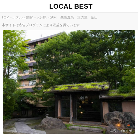
LOCAL BEST
TOP
ホテル・旅館
大分県
別府 鉄輪温泉 湯の里 葉山
本サイトは広告プログラムにより収益を得ています
出典：jalan.net