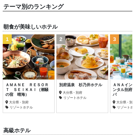
テーマ別のランキング
朝食が美味しいホテル
1
2
3
出典：seikai.co.jp
出典：travel.rakuten.co.jp
出典：trav
ＡＭＡＮＥ ＲＥＳＯＲ
別府温泉 杉乃井ホテル
ＡＮＡイン
Ｔ ＳＥＩＫＡＩ（潮騒
ンタル別府
大分県 - 別府
の宿 晴海）
パ
リゾートホテル
大分県 - 別府
大分県 - 別
リゾートホテル
リゾートホ
高級ホテル