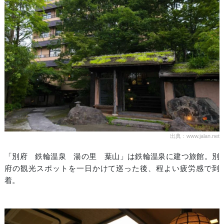
出典：www.jalan.net
「別府 鉄輪温泉 湯の里 葉山」は鉄輪温泉に建つ旅館。別
府の観光スポットを一日かけて巡った後、程よい疲労感で到
着。