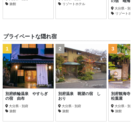
の宿 晴海
旅館
リゾートホテル
大分県 - 別
リゾートホ
プライベートな隠れ宿
1
2
3
出典：jalan.net
出典：jalan.net
別府鉄輪温泉 やすらぎ
別府温泉 眺望の宿 し
別府観海寺
の宿 由布
おり
松葉屋
大分県 - 別府
大分県 - 別府
大分県 - 別
旅館
旅館
旅館