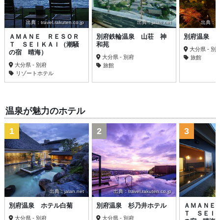
出典：travel.rakuten.co.jp
出典：jalan.net
出典：trav
ＡＭＡＮＥ ＲＥＳＯＲ
別府鉄輪温泉 山荘 神
別府温泉 
Ｔ ＳＥＩＫＡＩ（潮騒
和苑
大分県 - 別
の宿 晴海）
大分県 - 別府
旅館
大分県 - 別府
旅館
リゾートホテル
温泉が魅力のホテル
1
2
3
出典：jalan.net
出典：travel.rakuten.co.jp
別府温泉 ホテル白菊
別府温泉 杉乃井ホテル
ＡＭＡＮＥ
Ｔ ＳＥＩ
大分県 - 別府
大分県 - 別府