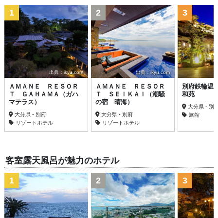
1
2
3
出典：ikyu.com
出典：ikyu.com
ＡＭＡＮＥ ＲＥＳＯＲ
ＡＭＡＮＥ ＲＥＳＯＲ
別府鉄輪温
Ｔ ＧＡＨＡＭＡ（ガハ
Ｔ ＳＥＩＫＡＩ（潮騒
和苑
マテラス）
の宿 晴海）
大分県 - 別
大分県 - 別府
大分県 - 別府
旅館
リゾートホテル
リゾートホテル
客室露天風呂が魅力のホテル
1
2
3