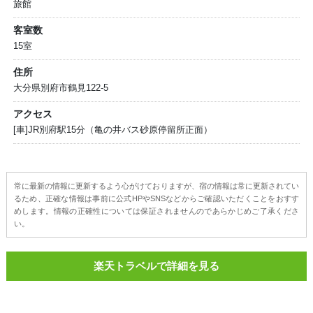
旅館
客室数
15室
住所
大分県別府市鶴見122-5
アクセス
[車]JR別府駅15分（亀の井バス砂原停留所正面）
常に最新の情報に更新するよう心がけておりますが、宿の情報は常に更新されてい
るため、正確な情報は事前に公式HPやSNSなどからご確認いただくことをおすす
めします。情報の正確性については保証されませんのであらかじめご了承くださ
い。
楽天トラベルで詳細を見る