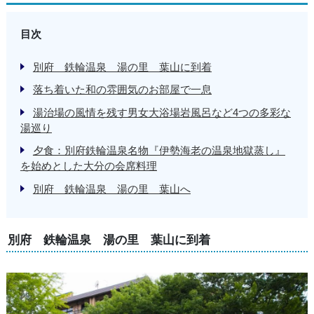
目次
別府 鉄輪温泉 湯の里 葉山に到着
落ち着いた和の雰囲気のお部屋で一息
湯治場の風情を残す男女大浴場岩風呂など4つの多彩な
湯巡り
夕食：別府鉄輪温泉名物『伊勢海老の温泉地獄蒸し』
を始めとした大分の会席料理
別府 鉄輪温泉 湯の里 葉山へ
別府 鉄輪温泉 湯の里 葉山に到着