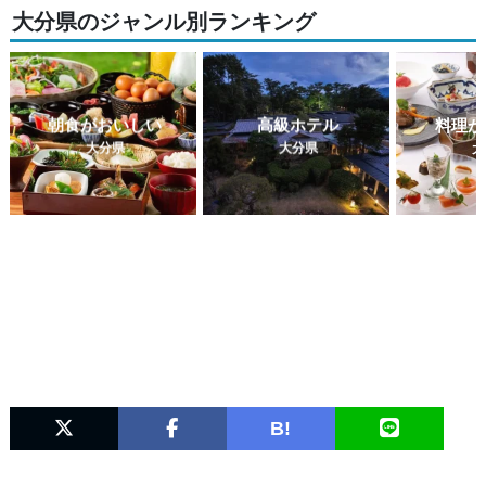
大分県のジャンル別ランキング
朝食がおいしい
高級ホテル
料理が
大分県
大分県
大
B!