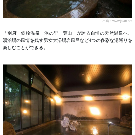
出典：www.jalan.net
「別府 鉄輪温泉 湯の里 葉山」が誇る自慢の天然温泉へ。
湯治場の風情を残す男女大浴場岩風呂など4つの多彩な湯巡りを
楽しむことができる。