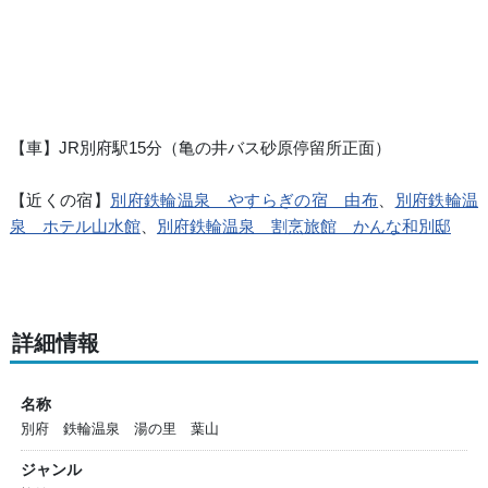
【車】JR別府駅15分（亀の井バス砂原停留所正面）
【近くの宿】
別府鉄輪温泉 やすらぎの宿 由布
、
別府鉄輪温
泉 ホテル山水館
、
別府鉄輪温泉 割烹旅館 かんな和別邸
詳細情報
名称
別府 鉄輪温泉 湯の里 葉山
ジャンル