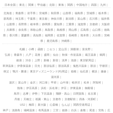
日本全国
東北
関東
甲信越
北陸
東海
関西
中国地方
四国
九州
北海道
青森県
岩手県
宮城県
秋田県
山形県
福島県
茨城県
栃木県
群馬県
埼玉県
千葉県
東京都
神奈川県
新潟県
富山県
石川県
福井県
山梨県
長野県
岐阜県
静岡県
愛知県
三重県
滋賀県
京都府
大阪府
兵庫県
奈良県
和歌山県
鳥取県
島根県
岡山県
広島県
山口県
徳島
県
香川県
愛媛県
高知県
福岡県
佐賀県
長崎県
熊本県
大分県
宮崎
県
鹿児島県
沖縄県
札幌
小樽
函館
ニセコ
定山渓
洞爺湖
富良野
弘前
青森市
八戸
花巻
盛岡
仙台
秋保・作並温泉
蔵王温泉
鶴岡
銀座
渋谷
上野
新橋
新宿
浅草
池袋
東京駅周辺
草津温泉
伊香保温泉
日光
那須塩原
那須高原
鬼怒川温泉
那須
宇都宮
秩父
鴨川・勝浦
東京ディズニーランド(R)周辺
箱根
仙石原
横浜
鎌倉
湯河原
湯沢
富山市
金沢
河口湖
甲府
山中湖
軽井沢
松本
阿智村
熱海
伊豆高原
浜松・浜名湖
伊豆
伊東温泉
御殿場
鳥羽
志摩
伊勢
下呂温泉
飛騨・高山
日間賀島
名古屋
丹後
天橋立
祇園・東山
京都市
京都駅前
四条・河原町
USJ
梅田
新大阪
心斎橋
なんば
関西空港周辺
神戸
淡路島
城崎温泉
有馬温泉
三宮
姫路
白浜
倉敷
尾道
宮島
広