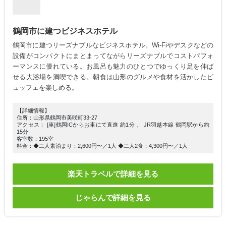
鶴岡市に建つビジネスホテル
鶴岡市に建つリーズナブルなビジネスホテル。Wi-Fiやデスクなどの
設備がコンパクトにまとまってながらリーズナブルでコストパフォ
ーマンスに優れている。お風呂も魅力のひとつでゆっくり足を伸ば
せる大浴場を満喫できる。朝食は山形のグルメや食材を活かしたビ
ュッフェを楽しめる。
【詳細情報】
住所：山形県鶴岡市美咲町33-27
アクセス： [車]鶴岡ICからお車にて直進 約1分 、 JR羽越本線 鶴岡駅から約
15分
客室数：195室
料金：◆二人素泊まり：2,600円〜／1人 ◆二人2食：4,300円〜／1人
楽天トラベルで詳細を見る
じゃらんで詳細を見る