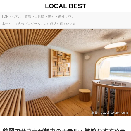
LOCAL BEST
TOP
ホテル・旅館
山形県
鶴岡
鶴岡 サウナ
本サイトは広告プログラムにより収益を得ています
出典：travel.rakuten.co.jp