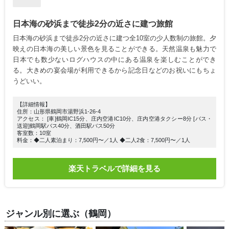
日本海の砂浜まで徒歩2分の近さに建つ旅館
日本海の砂浜まで徒歩2分の近さに建つ全10室の少人数制の旅館。夕
映えの日本海の美しい景色を見ることができる。天然温泉も魅力で
日本でも数少ないログハウスの中にある温泉を楽しむことができ
る。大きめの宴会場が利用できるから記念日などのお祝いにもちょ
うどいい。
【詳細情報】
住所：山形県鶴岡市湯野浜1-26-4
アクセス： [車]鶴岡IC15分、庄内空港IC10分、庄内空港タクシー8分 [バス・
送迎]鶴岡駅バス40分、酒田駅バス50分
客室数：10室
料金：◆二人素泊まり：7,500円〜／1人 ◆二人2食：7,500円〜／1人
楽天トラベルで詳細を見る
ジャンル別に選ぶ（鶴岡）