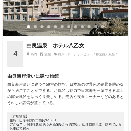
出典：travel.rakuten.co.jp
由良温泉 ホテル八乙女
4
鶴岡
旅館
絶景 / オーシャンビュー / 客室露天風呂 /
由良海岸沿いに建つ旅館
由良海岸沿いに建つ全59室の旅館。日本海の夕景色の絶景を眺めな
がら過ごすことができる。お風呂も魅力で日本海を一望できる屋上
の露天風呂をゆっくり楽しめる。売店や夜食コーナーなどのあると
うれしい設備が整っている。
【詳細情報】
住所：山形県鶴岡市由良3-16-31
アクセス： [車]羽越線 あつみ温泉駅から約20分、山形自動車道 鶴岡ICから
お車にて20分