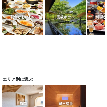
朝食がおいしい
高級ホテル
料理が
エリア別に選ぶ
鶴岡
蔵王温泉