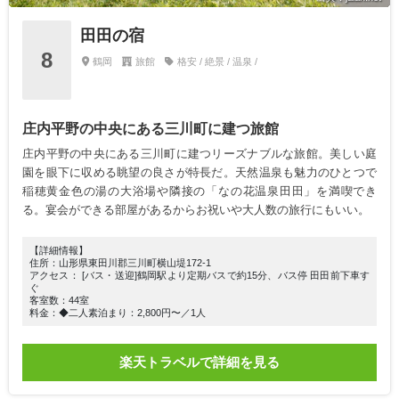
田田の宿
8
鶴岡
旅館
格安 / 絶景 / 温泉 /
庄内平野の中央にある三川町に建つ旅館
庄内平野の中央にある三川町に建つリーズナブルな旅館。美しい庭
園を眼下に収める眺望の良さが特長だ。天然温泉も魅力のひとつで
稲穂黄金色の湯の大浴場や隣接の「なの花温泉田田」を満喫でき
る。宴会ができる部屋があるからお祝いや大人数の旅行にもいい。
【詳細情報】
住所：山形県東田川郡三川町横山堤172-1
アクセス： [バス・送迎]鶴岡駅より定期バスで約15分、バス停 田田前下車す
ぐ
客室数：44室
料金：◆二人素泊まり：2,800円〜／1人
楽天トラベルで詳細を見る