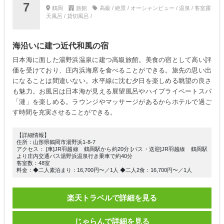
7
鶴岡
旅館
高級 / 絶景 / オーシャンビュー / 温泉 / 客室露
天風呂 / 貸切風呂 /
海沿いに建つ近代和風の宿
日本海に面した湯野浜温泉に建つ高級旅館。美食の宿として高い評
価を受けており、庄内浜海席を食べることができる。旅先の思い出
になることは間違いない。水平線に沈む夕日を楽しめる眺望の良さ
も魅力。お風呂は日本海が見える展望風呂やハイプライベートスパ
「漣」を楽しめる。ラウンジやマッサージがあるからホテルで過ご
す時間を充実させることができる。
【詳細情報】
住所：山形県鶴岡市湯野浜1-8-7
アクセス： [車]JR羽越線 鶴岡駅から約20分 [バス・送迎]JR羽越線 鶴岡駅
より庄内交通バス湯野浜温泉行き乗車で約40分
客室数：48室
料金：◆二人素泊まり：16,700円〜／1人 ◆二人2食：16,700円〜／1人
楽天トラベルで詳細を見る
じゃらんで詳細を見る