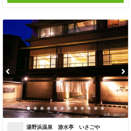
出典：jalan.net
湯野浜温泉 游水亭 いさごや