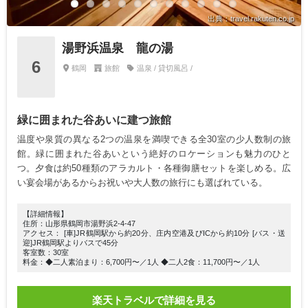
出典：travel.rakuten.co.jp
湯野浜温泉 龍の湯
6
鶴岡
旅館
温泉 / 貸切風呂 /
緑に囲まれた谷あいに建つ旅館
温度や泉質の異なる2つの温泉を満喫できる全30室の少人数制の旅
館。緑に囲まれた谷あいという絶好のロケーションも魅力のひと
つ。夕食は約50種類のアラカルト・各種御膳セットを楽しめる。広
い宴会場があるからお祝いや大人数の旅行にも選ばれている。
【詳細情報】
住所：山形県鶴岡市湯野浜2-4-47
アクセス： [車]JR鶴岡駅から約20分、庄内空港及びICから約10分 [バス・送
迎]JR鶴岡駅よりバスで45分
客室数：30室
料金：◆二人素泊まり：6,700円〜／1人 ◆二人2食：11,700円〜／1人
楽天トラベルで詳細を見る