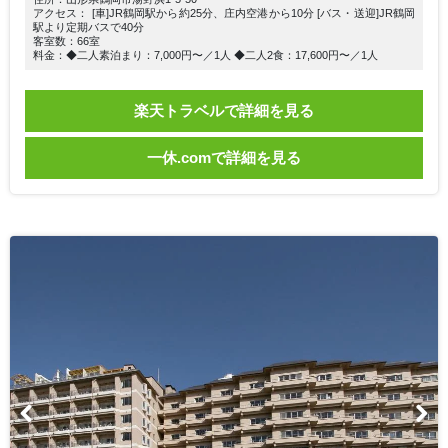
アクセス： [車]JR鶴岡駅から約25分、庄内空港から10分 [バス・送迎]JR鶴岡
駅より定期バスで40分
客室数：66室
料金：◆二人素泊まり：7,000円〜／1人 ◆二人2食：17,600円〜／1人
楽天トラベルで詳細を見る
一休.comで詳細を見る