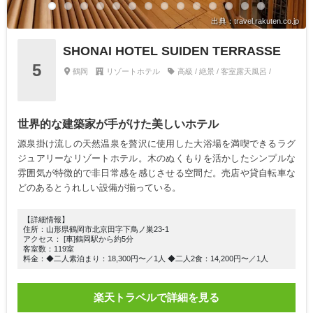
出典：travel.rakuten.co.jp
SHONAI HOTEL SUIDEN TERRASSE
5
鶴岡
リゾートホテル
高級 / 絶景 / 客室露天風呂 /
世界的な建築家が手がけた美しいホテル
源泉掛け流しの天然温泉を贅沢に使用した大浴場を満喫できるラグ
ジュアリーなリゾートホテル。木のぬくもりを活かしたシンプルな
雰囲気が特徴的で非日常感を感じさせる空間だ。売店や貸自転車な
どのあるとうれしい設備が揃っている。
【詳細情報】
住所：山形県鶴岡市北京田字下鳥ノ巣23-1
アクセス： [車]鶴岡駅から約5分
客室数：119室
料金：◆二人素泊まり：18,300円〜／1人 ◆二人2食：14,200円〜／1人
楽天トラベルで詳細を見る