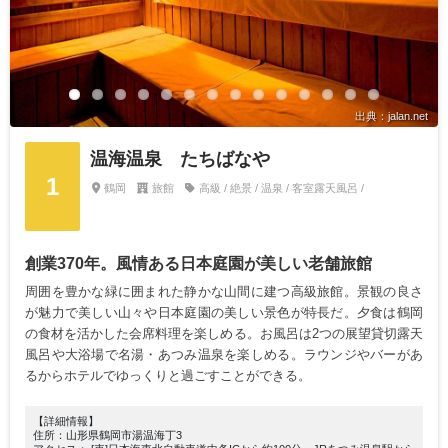
出典：jalan.net
温海温泉 たちばなや
1
鶴岡
旅館
高級 / 絶景 / 温泉 / 客室露天風呂 /
創業370年。風情ある日本庭園が美しい老舗旅館
周囲を豊かな緑に囲まれた静かな山間に建つ高級旅館。景観の良さ
が魅力で美しい山々や日本庭園の美しい景色が特長だ。夕食は鶴岡
の食材を活かした会席料理を楽しめる。お風呂は2つの展望貸切露天
風呂や大浴場で名湯・あつみ温泉を楽しめる。ラウンジやバーがあ
るからホテルでゆっくりと過ごすことができる。
【詳細情報】
住所：山形県鶴岡市湯温海丁3