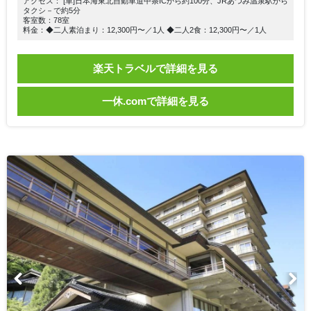
アクセス： [車]日本海東北自動車道中条ICから約100分、JRあつみ温泉駅から
タクシ－で約5分
客室数：78室
料金：◆二人素泊まり：12,300円〜／1人 ◆二人2食：12,300円〜／1人
楽天トラベルで詳細を見る
一休.comで詳細を見る