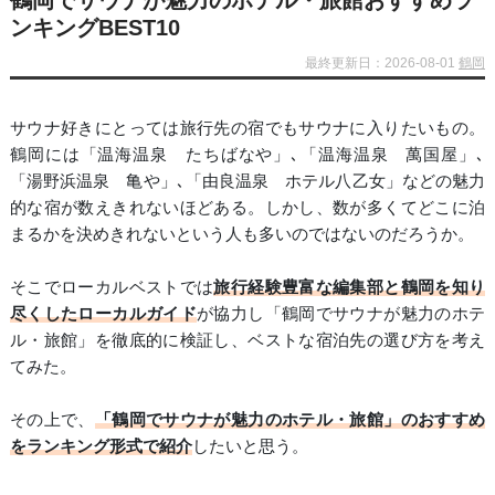
鶴岡でサウナが魅力のホテル・旅館おすすめラ
ンキングBEST10
最終更新日：2026-08-01
鶴岡
サウナ好きにとっては旅行先の宿でもサウナに入りたいもの。
鶴岡には「温海温泉 たちばなや」､「温海温泉 萬国屋」､
「湯野浜温泉 亀や」､「由良温泉 ホテル八乙女」などの魅力
的な宿が数えきれないほどある。しかし、数が多くてどこに泊
まるかを決めきれないという人も多いのではないのだろうか。
そこでローカルベストでは
旅行経験豊富な編集部と鶴岡を知り
尽くしたローカルガイド
が協力し「鶴岡でサウナが魅力のホテ
ル・旅館」を徹底的に検証し、ベストな宿泊先の選び方を考え
てみた。
その上で、
「鶴岡でサウナが魅力のホテル・旅館」のおすすめ
をランキング形式で紹介
したいと思う。