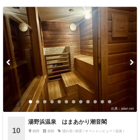
出典：jalan.net
湯野浜温泉 はまあかり潮音閣
10
鶴岡
旅館
隠れ宿 / 絶景 / オーシャンビュー / 温泉 /