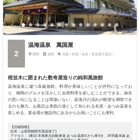
出典：jalan.net
温海温泉 萬国屋
2
鶴岡
旅館
高級 / 絶景 / 温泉 / 客室露天風呂 /
桜並木に囲まれた数奇屋造りの純和風旅館
温海温泉に建つ高級旅館。料理が美味しいことが評判になってお
り、鶴岡のグルメを活かした会席料理を楽しむことができる。旅先
の思い出になることは間違いない。温海川の流れの眺望を満喫でき
るのも魅力。お風呂は美肌の湯として知られる名湯・あつみ温泉を
楽しめる。宴会場が施設内にあるからお祝いごとにも便利。
【詳細情報】
住所：山形県鶴岡市湯温海丁1
アクセス： [車]日本海東北自動車道 あつみ温泉ICから車5分、JR羽越本線 あ
つみ温泉駅からタクシー5分、庄内空港から車40分