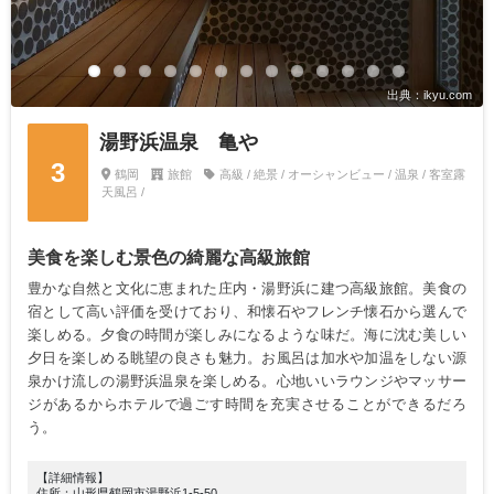
出典：ikyu.com
湯野浜温泉 亀や
3
鶴岡
旅館
高級 / 絶景 / オーシャンビュー / 温泉 / 客室露
天風呂 /
美食を楽しむ景色の綺麗な高級旅館
豊かな自然と文化に恵まれた庄内・湯野浜に建つ高級旅館。美食の
宿として高い評価を受けており、和懐石やフレンチ懐石から選んで
楽しめる。夕食の時間が楽しみになるような味だ。海に沈む美しい
夕日を楽しめる眺望の良さも魅力。お風呂は加水や加温をしない源
泉かけ流しの湯野浜温泉を楽しめる。心地いいラウンジやマッサー
ジがあるからホテルで過ごす時間を充実させることができるだろ
う。
【詳細情報】
住所：山形県鶴岡市湯野浜1-5-50