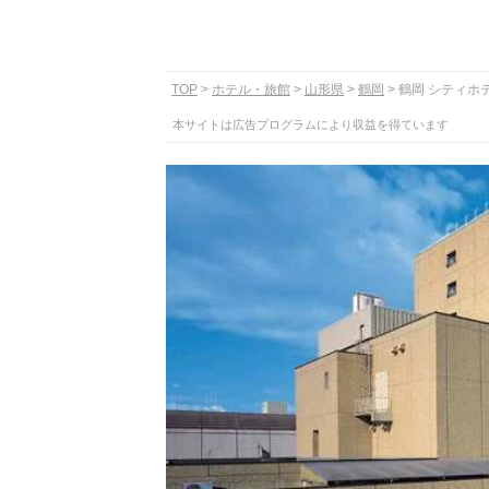
TOP
ホテル・旅館
山形県
鶴岡
鶴岡 シティホ
本サイトは広告プログラムにより収益を得ています