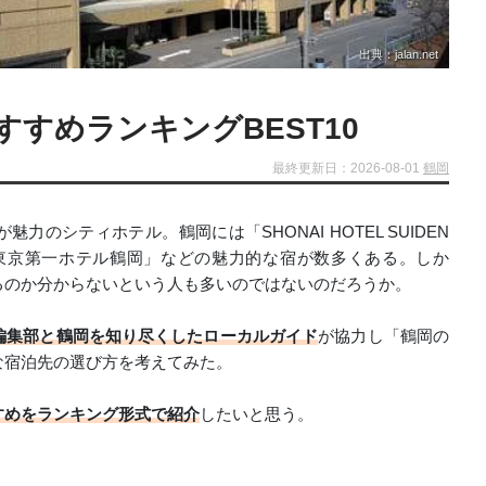
出典：jalan.net
すめランキングBEST10
最終更新日：2026-08-01
鶴岡
のシティホテル。鶴岡には「SHONAI HOTEL SUIDEN
､「東京第一ホテル鶴岡」などの魅力的な宿が数多くある。しか
るのか分からないという人も多いのではないのだろうか。
編集部と鶴岡を知り尽くしたローカルガイド
が協力し「鶴岡の
な宿泊先の選び方を考えてみた。
すめをランキング形式で紹介
したいと思う。