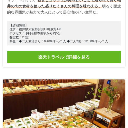
リゾートホテル。
朝食ビュッフェが美味しいことで知られており福
井の旬の食材を使った盛りだくさんの料理を味わえる。
明るく開放
的な雰囲気が魅力で大人にとって居心地のいい空間だ。
【詳細情報】
住所：福井県大飯郡おおい町成海1-8
アクセス： [車]若狭本郷駅から約5分
客室数：28室
料金：◆二人素泊まり：8,400円〜／1人 ◆二人2食：12,300円〜／1人
楽天トラベルで詳細を見る