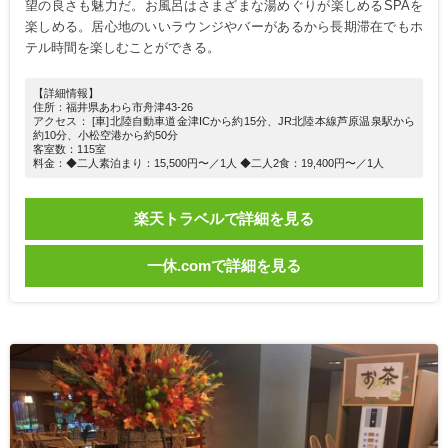
望の良さも魅力だ。お風呂はさまざまな湯めぐりが楽しめるSPAを
楽しめる。居心地のいいラウンジやバーがあるから長期滞在でもホ
テル時間を楽しむことができる。
【詳細情報】
住所：福井県あわら市舟津43-26
アクセス： [車]北陸自動車道金津ICから約15分、JR北陸本線芦原温泉駅から
約10分、小松空港から約50分
客室数：115室
料金：◆二人素泊まり：15,500円〜／1人 ◆二人2食：19,400円〜／1人
楽天トラベルで詳細を見る
一休.comで詳細を見る