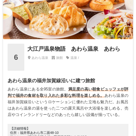
出典：jalan.net
大江戸温泉物語 あわら温泉 あわら
6
あわら温泉
旅館
温泉 /
あわら温泉の福井加賀線沿いに建つ旅館
あわら温泉にある全95室の旅館。
満足度の高い朝食ビュッフェが評
判で福井の食材を取り入れた多彩な料理を楽しめる。
あわら温泉の
福井加賀線沿いというロケーションに優れた立地も魅力だ。お風呂
はあわら温泉の湯を使った二つの露天風呂や大浴場を楽しめる。売
店やコインランドリーなどのあったら嬉しい設備が揃っている。
【詳細情報】
住所：福井県あわら市二面48-10