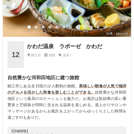
出典：jalan.net
かわだ温泉 ラポーゼ かわだ
12
鯖江市
旅館
温泉 /
自然豊かな河和田地区に建つ旅館
鯖江市にある全15室の少人数制の旅館。
美味しい朝食が人気で福井
のグルメを活かした和食を楽しむことができる。
自然豊かな河和田
地区という最高のロケーションも魅力だ。お風呂は肌効果の高い重
曹泉と芒硝泉が同時に含まれる温泉を楽しめる。湯上がりサロンや
マッサージがあるからお風呂を上がってからゆっくりとした時間を
過ごすのもありだ。
【詳細情報】