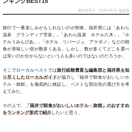
ンキングBEST15
最終更新日：2026-08-01
福井県
旅行で一番楽しみかもしれないのが朝食。福井県には「あわら
温泉 グランディア芳泉」､「あわら温泉 ホテル八木」､「ホ
テルうみんぴあ」､「ホテル リバージュ アケボノ」などの朝
食が美味しい宿が数多くある。しかし、数が多くてどこを選べ
ば良いのか分からないという人も多いのではないのだろうか。
そこでローカルベストでは
旅行経験豊富な編集部と福井県を知
り尽くしたローカルガイド
が協力し「福井で朝食がおいしいホ
テル・旅館」を徹底的に検証し、ベストな宿泊先の選び方を考
えてみた。
その上で、
「福井で朝食がおいしいホテル・旅館」のおすすめ
をランキング形式で紹介
したいと思う。