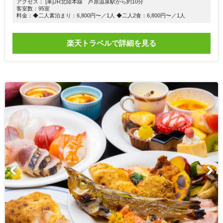
アクセス： [車]JR北陸本線 芦原温泉駅から約10分
客室数：95室
料金：◆二人素泊まり：6,800円〜／1人 ◆二人2食：6,800円〜／1人
楽天トラベルで詳細を見る