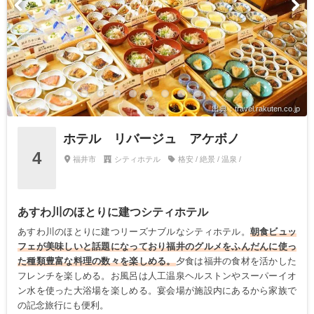
出典：travel.rakuten.co.jp
ホテル リバージュ アケボノ
4
福井市
シティホテル
格安 / 絶景 / 温泉 /
あすわ川のほとりに建つシティホテル
あすわ川のほとりに建つリーズナブルなシティホテル。
朝食ビュッ
フェが美味しいと話題になっており福井のグルメをふんだんに使っ
た種類豊富な料理の数々を楽しめる。
夕食は福井の食材を活かした
フレンチを楽しめる。お風呂は人工温泉ヘルストンやスーパーイオ
ン水を使った大浴場を楽しめる。宴会場が施設内にあるから家族で
の記念旅行にも便利。