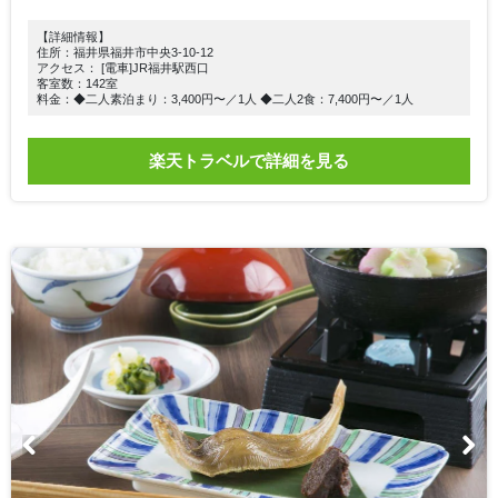
【詳細情報】
住所：福井県福井市中央3-10-12
アクセス： [電車]JR福井駅西口
客室数：142室
料金：◆二人素泊まり：3,400円〜／1人 ◆二人2食：7,400円〜／1人
楽天トラベルで詳細を見る