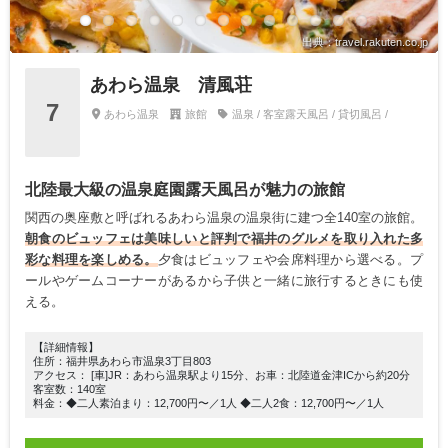
出典：travel.rakuten.co.jp
あわら温泉 清風荘
7
あわら温泉
旅館
温泉 / 客室露天風呂 / 貸切風呂 /
北陸最大級の温泉庭園露天風呂が魅力の旅館
関西の奥座敷と呼ばれるあわら温泉の温泉街に建つ全140室の旅館。
朝食のビュッフェは美味しいと評判で福井のグルメを取り入れた多
彩な料理を楽しめる。
夕食はビュッフェや会席料理から選べる。プ
ールやゲームコーナーがあるから子供と一緒に旅行するときにも使
える。
【詳細情報】
住所：福井県あわら市温泉3丁目803
アクセス： [車]JR：あわら温泉駅より15分、お車：北陸道金津ICから約20分
客室数：140室
料金：◆二人素泊まり：12,700円〜／1人 ◆二人2食：12,700円〜／1人