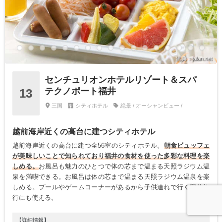
出典：jalan.net
センチュリオンホテルリゾート＆スパ
テクノポート福井
13
三国
シティホテル
絶景 / オーシャンビュー /
越前海岸近くの高台に建つシティホテル
越前海岸近くの高台に建つ全56室のシティホテル。
朝食ビュッフェ
が美味しいことで知られており福井の食材を使った多彩な料理を楽
しめる。
お風呂も魅力のひとつで体の芯まで温まる天照ラジウム温
泉を満喫できる。お風呂は体の芯まで温まる天照ラジウム温泉を楽
しめる。プールやゲームコーナーがあるから子供連れで行く家族旅
行にも使える。
【詳細情報】