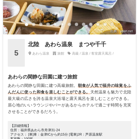
出典：jalan.net
北陸 あわら温泉 まつや千千
5
あわら温泉
旅館
高級 / 温泉 / 客室露天風呂 /
あわらの閑静な田園に建つ旅館
あわらの閑静な田園に建つ高級旅館。
朝食が人気で福井の味覚をふ
んだんに使った和食を楽しむことができる。
天然温泉も魅力で北陸
最大級の広さを誇る温泉大浴場と露天風呂を楽しむことができる。
居心地のいいラウンジやバーがあるからホテルで過ごす時間を充実
させることができるだろう。
【詳細情報】
住所：福井県あわら市舟津31-24
アクセス： [車]車：金津ICから約15分 [電車]JR：芦原温泉駅
客室数：100室