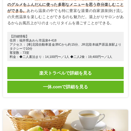
のグルメをふんだんに使った多彩なメニューを思う存分楽しむこと
ができる。
あわら温泉の中でも特に豊富な湯量の自家源泉掛け流し
の天然温泉を楽しむことができるのも魅力だ。湯上がりサロンがあ
るからお風呂上がりのまったりタイムを過ごすことができる。
【詳細情報】
住所：福井県あわら市温泉4-418
アクセス： [車]北陸自動車道金津ICから約15分、JR北陸本線芦原温泉駅より
タクシーで10分
客室数：73室
料金：◆二人素泊まり：14,100円〜／1人 ◆二人2食：19,400円〜／1人
楽天トラベルで詳細を見る
一休.comで詳細を見る