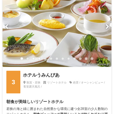
出典：hotel-uminpia.jp
ホテルうみんぴあ
3
敦賀・若狭
リゾートホテル
絶景 / オーシャンビュー /
客室露天風呂 /
朝食が美味しいリゾートホテル
若狭の海と緑に囲まれた自然豊かな環境に建つ全28室の少人数制の