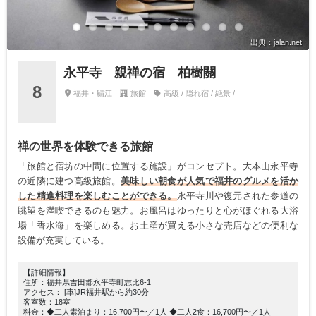
出典：jalan.net
永平寺 親禅の宿 柏樹關
8
福井・鯖江
旅館
高級 / 隠れ宿 / 絶景 /
禅の世界を体験できる旅館
「旅館と宿坊の中間に位置する施設」がコンセプト。大本山永平寺
の近隣に建つ高級旅館。
美味しい朝食が人気で福井のグルメを活か
した精進料理を楽しむことができる。
永平寺川や復元された参道の
眺望を満喫できるのも魅力。お風呂はゆったりと心がほぐれる大浴
場「香水海」を楽しめる。お土産が買える小さな売店などの便利な
設備が充実している。
【詳細情報】
住所：福井県吉田郡永平寺町志比6-1
アクセス： [車]JR福井駅から約30分
客室数：18室
料金：◆二人素泊まり：16,700円〜／1人 ◆二人2食：16,700円〜／1人