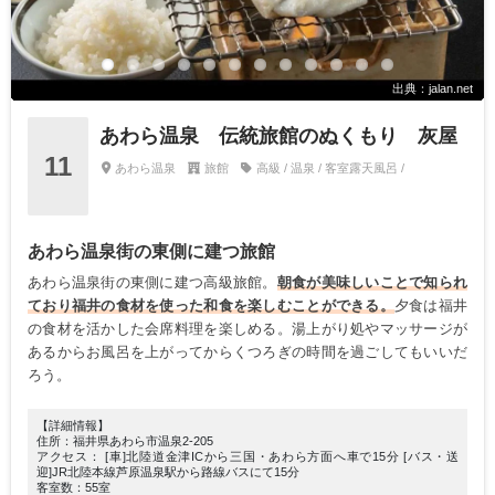
出典：jalan.net
あわら温泉 伝統旅館のぬくもり 灰屋
11
あわら温泉
旅館
高級 / 温泉 / 客室露天風呂 /
あわら温泉街の東側に建つ旅館
あわら温泉街の東側に建つ高級旅館。
朝食が美味しいことで知られ
ており福井の食材を使った和食を楽しむことができる。
夕食は福井
の食材を活かした会席料理を楽しめる。湯上がり処やマッサージが
あるからお風呂を上がってからくつろぎの時間を過ごしてもいいだ
ろう。
【詳細情報】
住所：福井県あわら市温泉2-205
アクセス： [車]北陸道金津ICから三国・あわら方面へ車で15分 [バス・送
迎]JR北陸本線芦原温泉駅から路線バスにて15分
客室数：55室