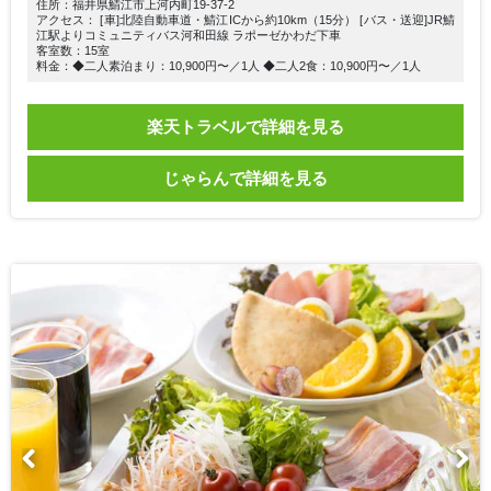
住所：福井県鯖江市上河内町19-37-2
アクセス： [車]北陸自動車道・鯖江ICから約10km（15分） [バス・送迎]JR鯖
江駅よりコミュニティバス河和田線 ラポーゼかわだ下車
客室数：15室
料金：◆二人素泊まり：10,900円〜／1人 ◆二人2食：10,900円〜／1人
楽天トラベルで詳細を見る
じゃらんで詳細を見る