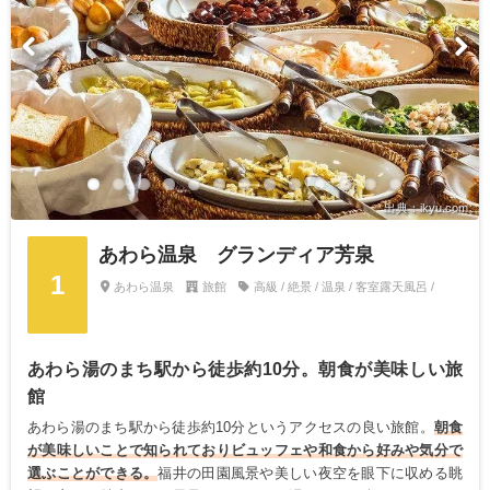
出典：ikyu.com
あわら温泉 グランディア芳泉
1
あわら温泉
旅館
高級 / 絶景 / 温泉 / 客室露天風呂 /
あわら湯のまち駅から徒歩約10分。朝食が美味しい旅
館
あわら湯のまち駅から徒歩約10分というアクセスの良い旅館。
朝食
が美味しいことで知られておりビュッフェや和食から好みや気分で
選ぶことができる。
福井の田園風景や美しい夜空を眼下に収める眺