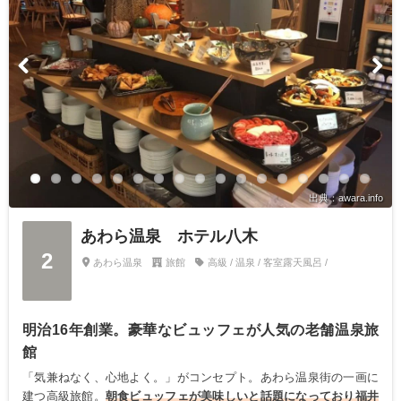
出典：awara.info
あわら温泉 ホテル八木
2
あわら温泉
旅館
高級 / 温泉 / 客室露天風呂 /
明治16年創業。豪華なビュッフェが人気の老舗温泉旅
館
「気兼ねなく、心地よく。」がコンセプト。あわら温泉街の一画に
建つ高級旅館。
朝食ビュッフェが美味しいと話題になっており福井