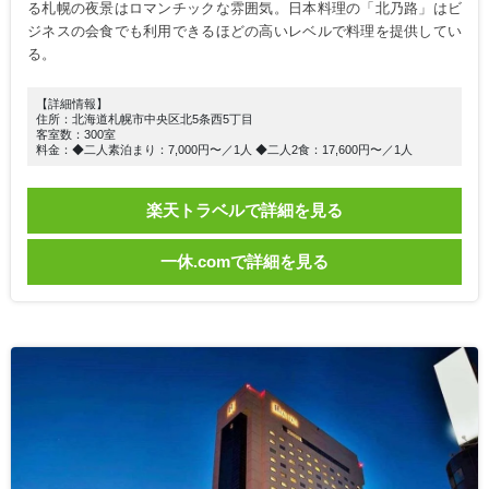
る札幌の夜景はロマンチックな雰囲気。日本料理の「北乃路」はビ
ジネスの会食でも利用できるほどの高いレベルで料理を提供してい
る。
【詳細情報】
住所：北海道札幌市中央区北5条西5丁目
客室数：300室
料金：◆二人素泊まり：7,000円〜／1人 ◆二人2食：17,600円〜／1人
楽天トラベルで詳細を見る
一休.comで詳細を見る