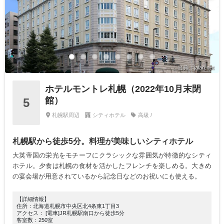
出典：jalan.net
ホテルモントレ札幌（2022年10月末閉
館）
5
札幌駅周辺
シティホテル
高級 /
札幌駅から徒歩5分。料理が美味しいシティホテル
大英帝国の栄光をモチーフにクラシックな雰囲気が特徴的なシティ
ホテル。夕食は札幌の食材を活かしたフレンチを楽しめる。大きめ
の宴会場が用意されているから記念日などのお祝いにも使える。
【詳細情報】
住所：北海道札幌市中央区北4条東1丁目3
アクセス： [電車]JR札幌駅南口から徒歩5分
客室数：250室