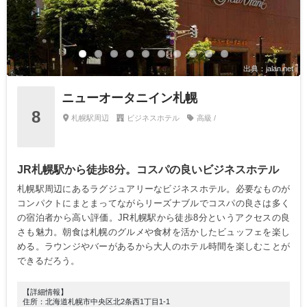
出典：jalan.net
ニューオータニイン札幌
8
札幌駅周辺
ビジネスホテル
高級 /
JR札幌駅から徒歩8分。コスパの良いビジネスホテル
札幌駅周辺にあるラグジュアリーなビジネスホテル。必要なものが
コンパクトにまとまってながらリーズナブルでコスパの良さは多く
の宿泊者から高い評価。JR札幌駅から徒歩8分というアクセスの良
さも魅力。朝食は札幌のグルメや食材を活かしたビュッフェを楽し
める。ラウンジやバーがあるから大人のホテル時間を楽しむことが
できるだろう。
【詳細情報】
住所：北海道札幌市中央区北2条西1丁目1-1