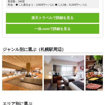
客室数：340室
料金：◆二人素泊まり：3,900円〜／1人 ◆二人2食：8,200円〜／1人
楽天トラベルで詳細を見る
一休.comで詳細を見る
ジャンル別に選ぶ（札幌駅周辺）
高級ホテル
格安でリーズナブル
朝食が
エリア別に選ぶ