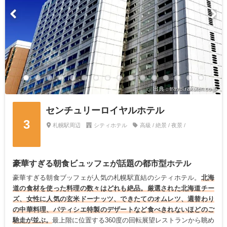
出典：travel.rakuten.co.jp
センチュリーロイヤルホテル
3
札幌駅周辺
シティホテル
高級 / 絶景 / 夜景 /
豪華すぎる朝食ビュッフェが話題の都市型ホテル
豪華すぎる朝食ブッフェが人気の札幌駅直結のシティホテル。
北海
道の食材を使った料理の数々はどれも絶品。厳選された北海道チー
ズ、女性に人気の玄米ドーナッツ、できたてのオムレツ、週替わり
の中華料理、パティシエ特製のデザートなど食べきれないほどのご
馳走が並ぶ。
最上階に位置する360度の回転展望レストランから眺め