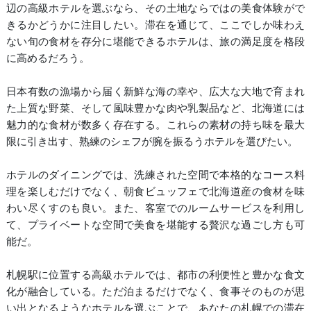
辺の高級ホテルを選ぶなら、その土地ならではの美食体験がで
きるかどうかに注目したい。滞在を通じて、ここでしか味わえ
ない旬の食材を存分に堪能できるホテルは、旅の満足度を格段
に高めるだろう。
日本有数の漁場から届く新鮮な海の幸や、広大な大地で育まれ
た上質な野菜、そして風味豊かな肉や乳製品など、北海道には
魅力的な食材が数多く存在する。これらの素材の持ち味を最大
限に引き出す、熟練のシェフが腕を振るうホテルを選びたい。
ホテルのダイニングでは、洗練された空間で本格的なコース料
理を楽しむだけでなく、朝食ビュッフェで北海道産の食材を味
わい尽くすのも良い。また、客室でのルームサービスを利用し
て、プライベートな空間で美食を堪能する贅沢な過ごし方も可
能だ。
札幌駅に位置する高級ホテルでは、都市の利便性と豊かな食文
化が融合している。ただ泊まるだけでなく、食事そのものが思
い出となるようなホテルを選ぶことで、あなたの札幌での滞在