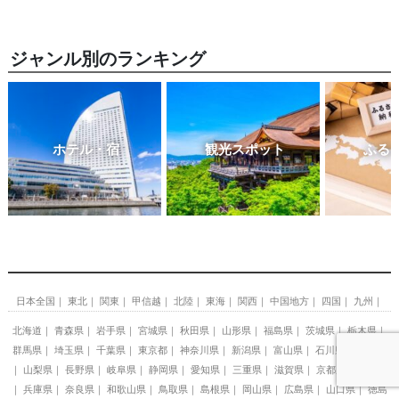
ジャンル別のランキング
ホテル・宿
観光スポット
ふる
日本全国
東北
関東
甲信越
北陸
東海
関西
中国地方
四国
九州
北海道
青森県
岩手県
宮城県
秋田県
山形県
福島県
茨城県
栃木県
群馬県
埼玉県
千葉県
東京都
神奈川県
新潟県
富山県
石川県
福井県
山梨県
長野県
岐阜県
静岡県
愛知県
三重県
滋賀県
京都府
大阪府
兵庫県
奈良県
和歌山県
鳥取県
島根県
岡山県
広島県
山口県
徳島