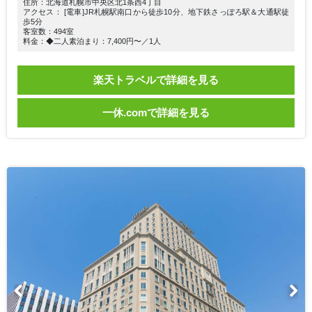
住所：北海道札幌市中央区北1条西4丁目
アクセス： [電車]JR札幌駅南口から徒歩10分、地下鉄さっぽろ駅＆大通駅徒
歩5分
客室数：494室
料金：◆二人素泊まり：7,400円〜／1人
楽天トラベルで詳細を見る
一休.comで詳細を見る