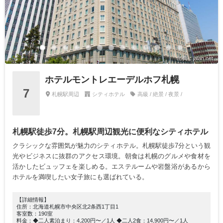
出典：jalan.net
ホテルモントレエーデルホフ札幌
7
札幌駅周辺
シティホテル
高級 / 絶景 / 夜景 /
札幌駅徒歩7分。札幌駅周辺観光に便利なシティホテル
クラシックな雰囲気が魅力のシティホテル。札幌駅徒歩7分という観
光やビジネスに抜群のアクセス環境。朝食は札幌のグルメや食材を
活かしたビュッフェを楽しめる。エステルームや岩盤浴があるから
ホテルを満喫したい女子旅にも選ばれている。
【詳細情報】
住所：北海道札幌市中央区北2条西1丁目1
客室数：190室
料金：◆二人素泊まり：4,200円〜／1人 ◆二人2食：14,900円〜／1人