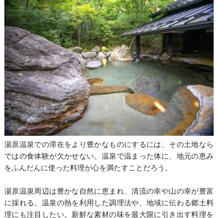
湯原温泉での滞在をより豊かなものにするには、その土地なら
ではの食体験が欠かせない。温泉で温まった体に、地元の恵み
をふんだんに使った料理が心を満たすことだろう。
湯原温泉周辺は豊かな自然に恵まれ、清流の幸や山の幸が豊富
に採れる。温泉の熱を利用した調理法や、地域に伝わる郷土料
理にも注目したい。新鮮な素材の味を最大限に引き出す料理を