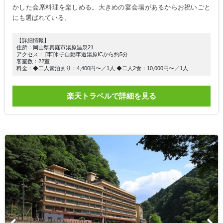
かした会席料理を楽しめる。大きめの宴会場があるからお祝いごと
にも選ばれている。
【詳細情報】
住所：岡山県真庭市湯原温泉21
アクセス： [車]米子自動車道湯原ICから約5分
客室数：22室
料金：◆二人素泊まり：4,400円〜／1人 ◆二人2食：10,000円〜／1人
楽天トラベルで詳細を見る