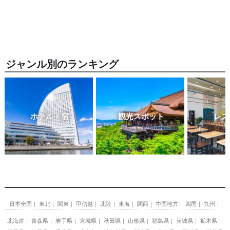
ジャンル別のランキング
ホテル・宿
観光スポット
レス
日本全国
東北
関東
甲信越
北陸
東海
関西
中国地方
四国
九州
北海道
青森県
岩手県
宮城県
秋田県
山形県
福島県
茨城県
栃木県