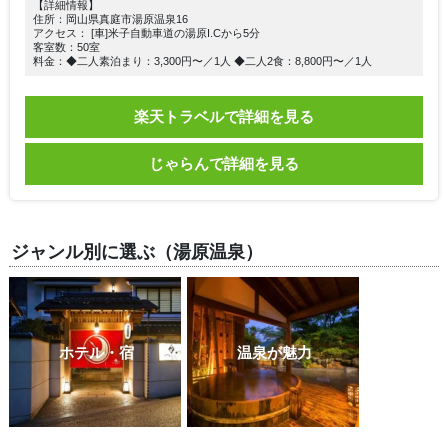
【詳細情報】
住所：岡山県真庭市湯原温泉16
アクセス： [車]米子自動車道の湯原I.Cから5分
客室数：50室
料金：◆二人素泊まり：3,300円〜／1人 ◆二人2食：8,800円〜／1人
楽天トラベルで詳細を見る
じゃらんで詳細を見る
ジャンル別に選ぶ（湯原温泉）
ホテル・宿
温泉が魅力