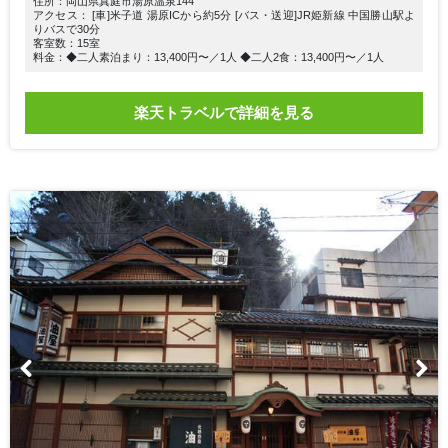
住所：岡山県真庭市湯原温泉144
アクセス： [車]米子道 湯原ICから約5分 [バス・送迎]JR姫新線 中国勝山駅よ
りバスで30分
客室数：15室
料金：◆二人素泊まり：13,400円〜／1人 ◆二人2食：13,400円〜／1人
楽天トラベルで詳細を見る