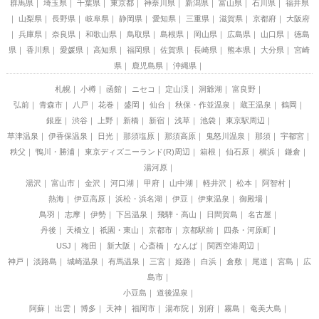
群馬県
埼玉県
千葉県
東京都
神奈川県
新潟県
富山県
石川県
福井県
山梨県
長野県
岐阜県
静岡県
愛知県
三重県
滋賀県
京都府
大阪府
兵庫県
奈良県
和歌山県
鳥取県
島根県
岡山県
広島県
山口県
徳島
県
香川県
愛媛県
高知県
福岡県
佐賀県
長崎県
熊本県
大分県
宮崎
県
鹿児島県
沖縄県
札幌
小樽
函館
ニセコ
定山渓
洞爺湖
富良野
弘前
青森市
八戸
花巻
盛岡
仙台
秋保・作並温泉
蔵王温泉
鶴岡
銀座
渋谷
上野
新橋
新宿
浅草
池袋
東京駅周辺
草津温泉
伊香保温泉
日光
那須塩原
那須高原
鬼怒川温泉
那須
宇都宮
秩父
鴨川・勝浦
東京ディズニーランド(R)周辺
箱根
仙石原
横浜
鎌倉
湯河原
湯沢
富山市
金沢
河口湖
甲府
山中湖
軽井沢
松本
阿智村
熱海
伊豆高原
浜松・浜名湖
伊豆
伊東温泉
御殿場
鳥羽
志摩
伊勢
下呂温泉
飛騨・高山
日間賀島
名古屋
丹後
天橋立
祇園・東山
京都市
京都駅前
四条・河原町
USJ
梅田
新大阪
心斎橋
なんば
関西空港周辺
神戸
淡路島
城崎温泉
有馬温泉
三宮
姫路
白浜
倉敷
尾道
宮島
広
島市
小豆島
道後温泉
阿蘇
出雲
博多
天神
福岡市
湯布院
別府
霧島
奄美大島