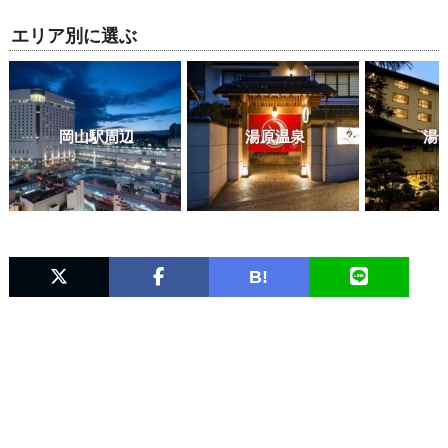
エリア別に選ぶ
岡山駅周辺
湯原温泉
湯
B!