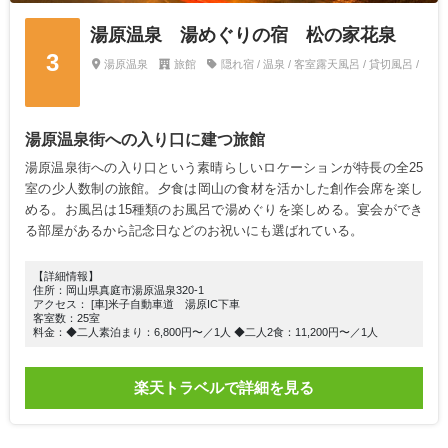
湯原温泉 湯めぐりの宿 松の家花泉
3
湯原温泉
旅館
隠れ宿 / 温泉 / 客室露天風呂 / 貸切風呂 /
湯原温泉街への入り口に建つ旅館
湯原温泉街への入り口という素晴らしいロケーションが特長の全25
室の少人数制の旅館。夕食は岡山の食材を活かした創作会席を楽し
める。お風呂は15種類のお風呂で湯めぐりを楽しめる。宴会ができ
る部屋があるから記念日などのお祝いにも選ばれている。
【詳細情報】
住所：岡山県真庭市湯原温泉320-1
アクセス： [車]米子自動車道 湯原IC下車
客室数：25室
料金：◆二人素泊まり：6,800円〜／1人 ◆二人2食：11,200円〜／1人
楽天トラベルで詳細を見る