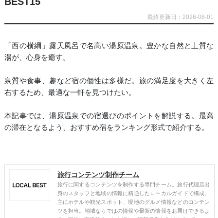
BEST15
最終更新日：2026-08-01
「西の横綱」露天風呂で名高い湯原温泉。豊かな自然と上質な
湯が、心身を癒す。
泉質や食事、趣など宿の個性は多様だ。旅の満足度を大きく左
右するため、最適な一軒を見つけたい。
本記事では、湯原温泉での宿選びのポイントを解説する。最高
の滞在となるよう、おすすめ宿をランキング形式で紹介する。
旅行コンテンツ制作チーム
旅行に関するコンテンツを制作する専門チーム。旅行代理店出
身のスタッフと地域の情報に精通したローカルガイドで構成。
主にホテルや観光スポット、現地のグルメ情報などのコンテン
ツを担当。地域ならではの情報や最新の情報をお届けできるよ