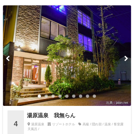
出典：jalan.net
湯原温泉 我無らん
4
湯原温泉
リゾートホテル
高級 / 隠れ宿 / 温泉 / 客室露
天風呂 /