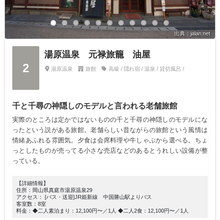
出典：jalan.net
湯原温泉 元禄旅籠 油屋
2
湯原温泉
旅館
高級 / 隠れ宿 / 温泉 / 貸切風呂 /
千と千尋の神隠しのモデルと言われる老舗旅館
実際のところは定かではないものの千と千尋の神隠しのモデルにな
ったという説がある旅館。老舗らしい昔ながらの旅館という風情は
情緒あふれる雰囲気。夕食は会席料理や牛しゃぶから選べる。ちょ
っとしたものが売ってる小さな売店などのあるとうれしい設備が整
っている。
【詳細情報】
住所：岡山県真庭市湯原温泉29
アクセス： [バス・送迎]JR姫新線 中国勝山駅よりバス
客室数：8室
料金：◆二人素泊まり：12,100円〜／1人 ◆二人2食：12,100円〜／1人