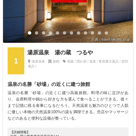
出典：travel.rakuten.co.jp
湯原温泉 湯の蔵 つるや
1
湯原温泉
旅館
高級 / 隠れ宿 / 温泉 / 客室露天風呂 / 貸切
風呂 /
温泉の名勝「砂場」の近くに建つ旅館
温泉の名勝「砂場」の近くに建つ高級旅館。料理の味に定評があ
り、会席料理や鍋から好きな方を選んで食べることができる。後々
まで記憶に残る食事になるだろう。天然温泉も魅力のひとつで人肌
に優しい本物の天然温泉100%の湯を満喫できる。売店やマッサージ
などのあると便利な設備が整っている。
【詳細情報】