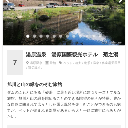
出典：jalan.net
湯原温泉 湯原国際観光ホテル 菊之湯
7
湯原温泉
旅館
ペット / 格安 / 絶景 / 温泉 / 客室露天風呂
/ 貸切風呂 /
旭川と山の緑をのぞむ旅館
ダムのふもとにある「砂湯」に最も近い場所に建つリーズナブルな
旅館。旭川と山の緑を眺めることのできる眺望の良さが特長。豊か
な自然に囲まれて広々とした露天風呂を楽しむことができるのも魅
力だ。ペットが泊まれる部屋があるから犬と一緒に旅行にもありが
たい。