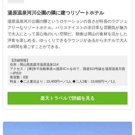
湯原温泉河川公園の隣に建つリゾートホテル
湯原温泉河川公園の隣というロケーションの良さが特長のラグジュ
アリーなリゾートホテル。バリステイストの非日常な雰囲気が魅力
で大人にとって居心地のいい空間だ。朝食は岡山の食材を活かした
洋食を楽しめる。ゆっくりできるラウンジがあるからホテルで大人
の時間を過ごすことができる。
【詳細情報】
住所：岡山県真庭市湯原温泉114
アクセス： [車]米子自動車道≪湯原IC≫を出て、国道313号線を湯原温泉方面
へ約5分
客室数：6室
料金：◆二人素泊まり：10,400円〜／1人 ◆二人2食：13,600円〜／1人
楽天トラベルで詳細を見る