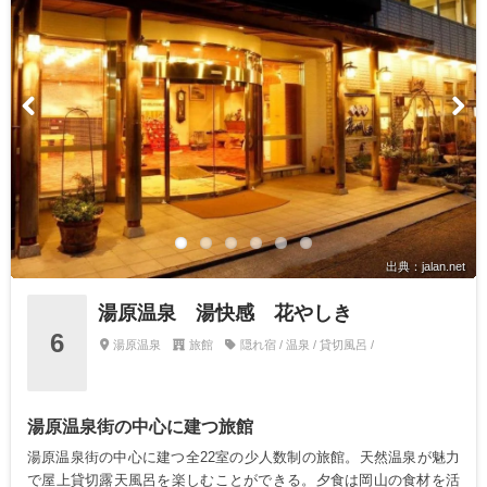
出典：jalan.net
湯原温泉 湯快感 花やしき
6
湯原温泉
旅館
隠れ宿 / 温泉 / 貸切風呂 /
湯原温泉街の中心に建つ旅館
湯原温泉街の中心に建つ全22室の少人数制の旅館。天然温泉が魅力
で屋上貸切露天風呂を楽しむことができる。夕食は岡山の食材を活