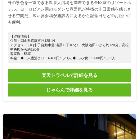
外の景色を一望できる温泉大浴場を満喫できる全53室のリゾートホ
テル。ヨーロピアン調のモダンな雰囲気が特徴の非日常感を感じさ
せる空間だ。広い宴会場が施設内にあるから記念日などのお祝いに
も便利。
【詳細情報】
住所：岡山県真庭市社128-14
アクセス： [車]米子自動車道 湯原IC下車5分、大阪池田ICから約120分、高松
中央ICから約120分
客室数：53室
料金：◆二人素泊まり：4,400円〜／1人 ◆二人2食：9,600円〜／1人
楽天トラベルで詳細を見る
じゃらんで詳細を見る