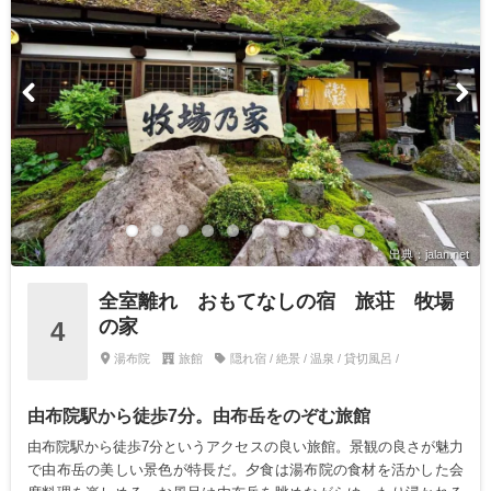
出典：jalan.net
全室離れ おもてなしの宿 旅荘 牧場
の家
4
湯布院
旅館
隠れ宿 / 絶景 / 温泉 / 貸切風呂 /
由布院駅から徒歩7分。由布岳をのぞむ旅館
由布院駅から徒歩7分というアクセスの良い旅館。景観の良さが魅力
で由布岳の美しい景色が特長だ。夕食は湯布院の食材を活かした会