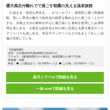
露天風呂付離れでで過ごす朝霧の見える温泉旅館
「心温まる、特別な滞在を。」がコンセプト。湯布院に建つ高級旅
館。美しい景色が魅力で由布岳の絶景を眺めながら過ごすことがで
きる。夕食は大分の食材を中心に選び抜いた食材を使用した会席料
理を楽しめる。お風呂は由布岳を目の前に見据える露天風呂やジャ
グジーバスを楽しめる。売店やマッサージなどのあるとうれしい設
備が充実している。
【詳細情報】
住所：大分県由布市湯布院町川北913-11
アクセス： [車]湯布院ICから車1分、由布院駅から車で7分程
客室数：28室
料金：◆二人素泊まり：19,700円〜／1人 ◆二人2食：19,700円〜／1人
楽天トラベルで詳細を見る
一休.comで詳細を見る