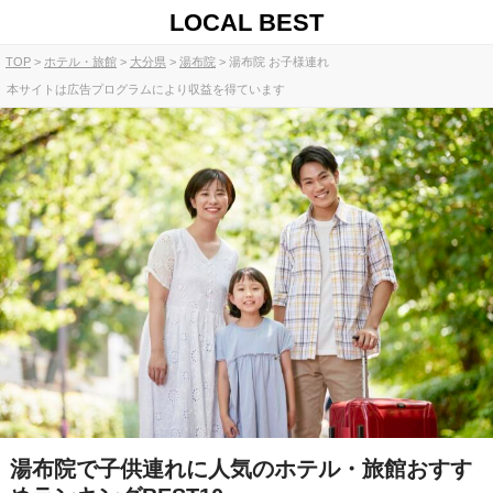
LOCAL BEST
TOP
ホテル・旅館
大分県
湯布院
湯布院 お子様連れ
本サイトは広告プログラムにより収益を得ています
湯布院で子供連れに人気のホテル・旅館おすす