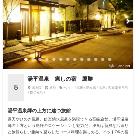
出典：jalan.net
湯平温泉 癒しの宿 鷹勝
5
湯布院
旅館
ペット / 高級 / 隠れ宿 / 温泉 / 客室露天風呂
/ 貸切風呂 /
湯平温泉郷の上方に建つ旅館
露天やひのき風呂、信楽焼水風呂を満喫できる高級旅館。湯平温泉
郷の上方という絶好のロケーションも魅力だ。夕食は新鮮な活造り
と旅館らしい趣向を凝らしたコース料理を楽しめる。ペットOKの宿