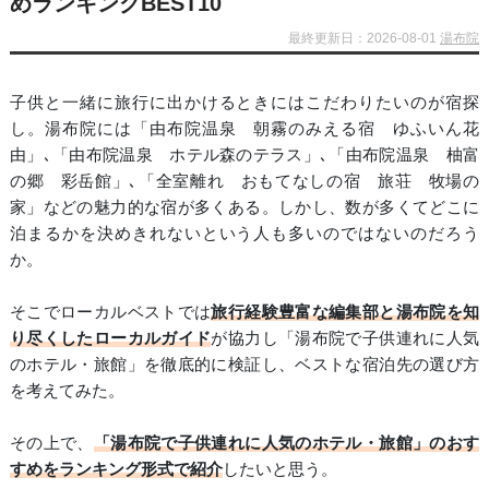
めランキングBEST10
最終更新日：2026-08-01
湯布院
子供と一緒に旅行に出かけるときにはこだわりたいのが宿探
し。湯布院には「由布院温泉 朝霧のみえる宿 ゆふいん花
由」､「由布院温泉 ホテル森のテラス」､「由布院温泉 柚富
の郷 彩岳館」､「全室離れ おもてなしの宿 旅荘 牧場の
家」などの魅力的な宿が多くある。しかし、数が多くてどこに
泊まるかを決めきれないという人も多いのではないのだろう
か。
そこでローカルベストでは
旅行経験豊富な編集部と湯布院を知
り尽くしたローカルガイド
が協力し「湯布院で子供連れに人気
のホテル・旅館」を徹底的に検証し、ベストな宿泊先の選び方
を考えてみた。
その上で、
「湯布院で子供連れに人気のホテル・旅館」のおす
すめをランキング形式で紹介
したいと思う。