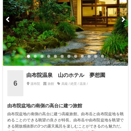
出典：jalan.net
由布院温泉 山のホテル 夢想園
6
湯布院
旅館
高級 / 絶景 / 温泉 /
由布院盆地の南側の高台に建つ旅館
由布院盆地の南側の高台に建つ高級旅館。由布岳と由布院盆地を眺
めることのできる眺望の良さが特長。由布岳や由布院盆地を眺望で
きる開放感抜群の3つの露天風呂を楽しむことができるのも魅力だ。