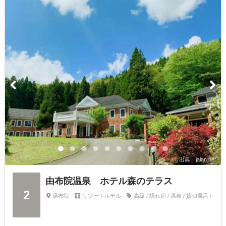
出典：jalan.net
由布院温泉 ホテル森のテラス
2
湯布院
リゾートホテル
高級 / 隠れ宿 / 温泉 / 貸切風呂 /