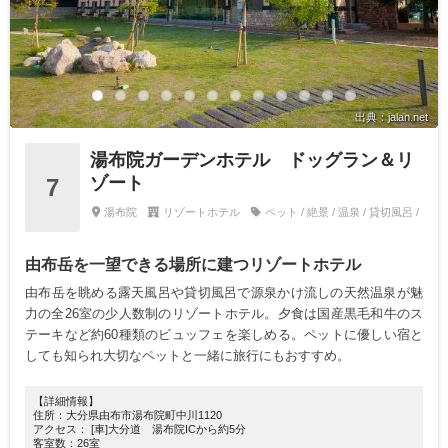
出典：jalan.net
湯布院ガーデンホテル ドッグラン＆リ
ゾート
7
湯布院
リゾートホテル
ペット / 絶景 / 温泉 / 貸切風呂 /
由布岳を一望できる場所に建つリゾートホテル
由布岳を眺める露天風呂や貸切風呂で源泉かけ流しの天然温泉が魅
力の全26室の少人数制のリゾートホテル。夕食は国産黒毛和牛のス
テーキなど約60種類のビュッフェを楽しめる。ペットに優しい宿と
しても知られ大切なペットと一緒に旅行にもおすすめ。
【詳細情報】
住所：大分県由布市湯布院町中川1120
アクセス： [車]大分道 湯布院ICから約5分
客室数：26室