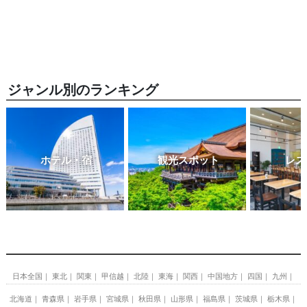
ジャンル別のランキング
ホテル・宿
観光スポット
レス
日本全国
東北
関東
甲信越
北陸
東海
関西
中国地方
四国
九州
北海道
青森県
岩手県
宮城県
秋田県
山形県
福島県
茨城県
栃木県