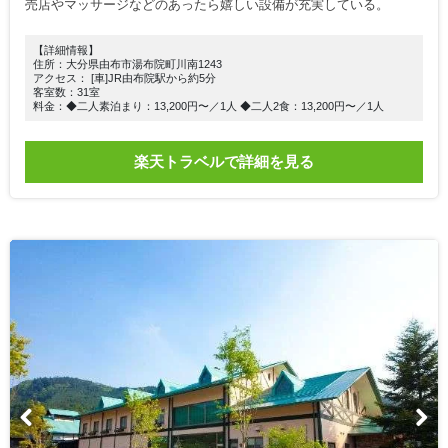
売店やマッサージなどのあったら嬉しい設備が充実している。
【詳細情報】
住所：大分県由布市湯布院町川南1243
アクセス： [車]JR由布院駅から約5分
客室数：31室
料金：◆二人素泊まり：13,200円〜／1人 ◆二人2食：13,200円〜／1人
楽天トラベルで詳細を見る