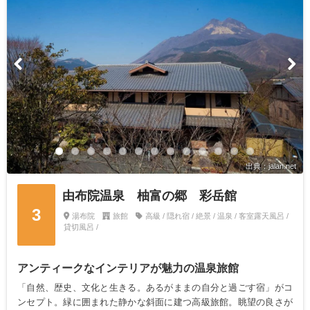
出典：jalan.net
由布院温泉 柚富の郷 彩岳館
3
湯布院
旅館
高級 / 隠れ宿 / 絶景 / 温泉 / 客室露天風呂 /
貸切風呂 /
アンティークなインテリアが魅力の温泉旅館
「自然、歴史、文化と生きる。あるがままの自分と過ごす宿」がコ
ンセプト。緑に囲まれた静かな斜面に建つ高級旅館。眺望の良さが