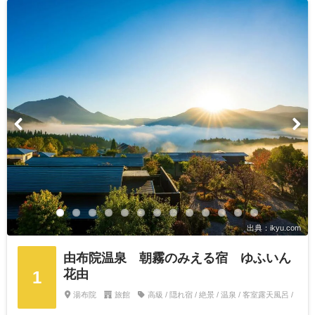
出典：ikyu.com
由布院温泉 朝霧のみえる宿 ゆふいん
花由
1
湯布院
旅館
高級 / 隠れ宿 / 絶景 / 温泉 / 客室露天風呂 /