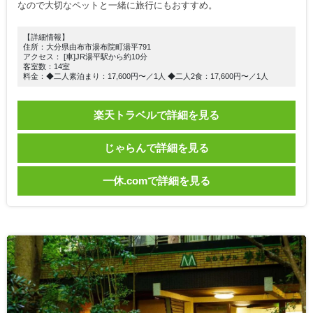
なので大切なペットと一緒に旅行にもおすすめ。
【詳細情報】
住所：大分県由布市湯布院町湯平791
アクセス： [車]JR湯平駅から約10分
客室数：14室
料金：◆二人素泊まり：17,600円〜／1人 ◆二人2食：17,600円〜／1人
楽天トラベルで詳細を見る
じゃらんで詳細を見る
一休.comで詳細を見る