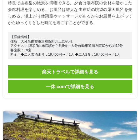
特長で由布岳の絶景を満喫できる。夕食は湯布院の食材を活かした
会席料理を楽しめる。お風呂は雄大な由布岳の眺望の露天風呂を楽
しめる。湯上がり休憩室やマッサージがあるからお風呂を上がって
からゆっくりとした時間を過ごすことができる。
【詳細情報】
住所：大分県由布市湯布院町川上2378-1
アクセス： [車]JR由布院駅から約5分、大分自動車道湯布院ICから約12分
客室数：18室
料金：◆二人素泊まり：19,400円〜／1人 ◆二人2食：19,400円〜／1人
楽天トラベルで詳細を見る
一休.comで詳細を見る