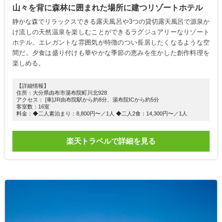
山々を背に森林に囲まれた場所に建つリゾートホテル
静かな森でリラックスできる露天風呂や3つの貸切露天風呂で源泉か
け流しの天然温泉を楽しむことができるラグジュアリーなリゾート
ホテル。エレガントな雰囲気が特徴のつい長居したくなるような空
間だ。夕食は盛り付けも華やかな季節の恵みを生かした創作料理を
楽しめる。
【詳細情報】
住所：大分県由布市湯布院町川北928
アクセス： [車]JR由布院駅から約8分、湯布院ICから約5分
客室数：16室
料金：◆二人素泊まり：8,800円〜／1人 ◆二人2食：14,300円〜／1人
楽天トラベルで詳細を見る