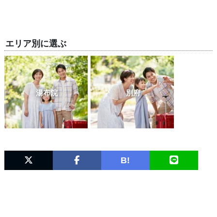
エリア別に選ぶ
湯布院
別府
B!