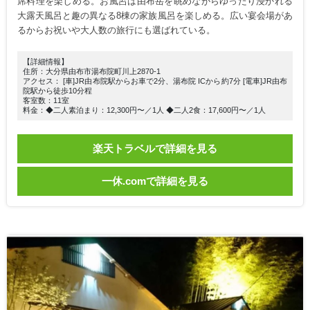
席料理を楽しめる。お風呂は由布岳を眺めながらゆったり浸かれる
大露天風呂と趣の異なる8棟の家族風呂を楽しめる。広い宴会場があ
るからお祝いや大人数の旅行にも選ばれている。
【詳細情報】
住所：大分県由布市湯布院町川上2870-1
アクセス： [車]JR由布院駅からお車で2分、湯布院 ICから約7分 [電車]JR由布
院駅から徒歩10分程
客室数：11室
料金：◆二人素泊まり：12,300円〜／1人 ◆二人2食：17,600円〜／1人
楽天トラベルで詳細を見る
一休.comで詳細を見る