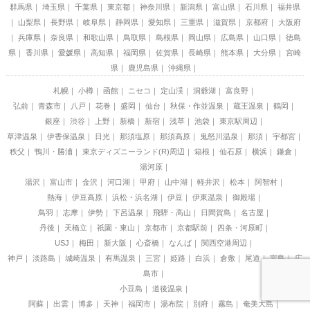
群馬県
埼玉県
千葉県
東京都
神奈川県
新潟県
富山県
石川県
福井県
山梨県
長野県
岐阜県
静岡県
愛知県
三重県
滋賀県
京都府
大阪府
兵庫県
奈良県
和歌山県
鳥取県
島根県
岡山県
広島県
山口県
徳島
県
香川県
愛媛県
高知県
福岡県
佐賀県
長崎県
熊本県
大分県
宮崎
県
鹿児島県
沖縄県
札幌
小樽
函館
ニセコ
定山渓
洞爺湖
富良野
弘前
青森市
八戸
花巻
盛岡
仙台
秋保・作並温泉
蔵王温泉
鶴岡
銀座
渋谷
上野
新橋
新宿
浅草
池袋
東京駅周辺
草津温泉
伊香保温泉
日光
那須塩原
那須高原
鬼怒川温泉
那須
宇都宮
秩父
鴨川・勝浦
東京ディズニーランド(R)周辺
箱根
仙石原
横浜
鎌倉
湯河原
湯沢
富山市
金沢
河口湖
甲府
山中湖
軽井沢
松本
阿智村
熱海
伊豆高原
浜松・浜名湖
伊豆
伊東温泉
御殿場
鳥羽
志摩
伊勢
下呂温泉
飛騨・高山
日間賀島
名古屋
丹後
天橋立
祇園・東山
京都市
京都駅前
四条・河原町
USJ
梅田
新大阪
心斎橋
なんば
関西空港周辺
神戸
淡路島
城崎温泉
有馬温泉
三宮
姫路
白浜
倉敷
尾道
宮島
広
島市
小豆島
道後温泉
阿蘇
出雲
博多
天神
福岡市
湯布院
別府
霧島
奄美大島