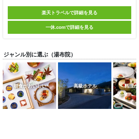
楽天トラベルで詳細を見る
一休.comで詳細を見る
ジャンル別に選ぶ（湯布院）
朝食がおいしい
高級ホテル
料理が