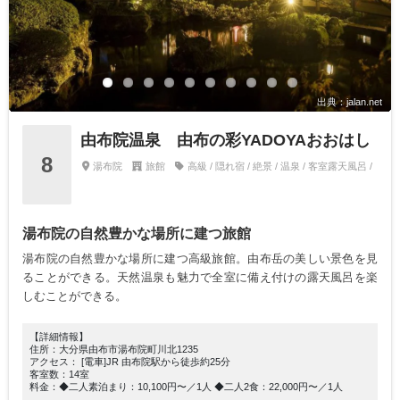
出典：jalan.net
由布院温泉 由布の彩YADOYAおおはし
8
湯布院
旅館
高級 / 隠れ宿 / 絶景 / 温泉 / 客室露天風呂 /
湯布院の自然豊かな場所に建つ旅館
湯布院の自然豊かな場所に建つ高級旅館。由布岳の美しい景色を見
ることができる。天然温泉も魅力で全室に備え付けの露天風呂を楽
しむことができる。
【詳細情報】
住所：大分県由布市湯布院町川北1235
アクセス： [電車]JR 由布院駅から徒歩約25分
客室数：14室
料金：◆二人素泊まり：10,100円〜／1人 ◆二人2食：22,000円〜／1人