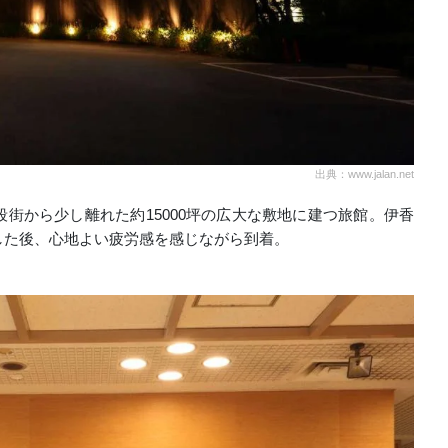
出典：www.jalan.net
街から少し離れた約15000坪の広大な敷地に建つ旅館。伊香
した後、心地よい疲労感を感じながら到着。