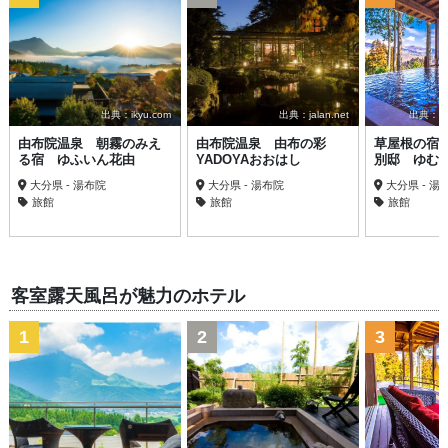
出典：ikyu.com
出典：jalan.net
出典：trav
由布院温泉 朝霧のみえ
由布院温泉 由布の彩
草屋根の宿
る宿 ゆふいん花由
YADOYAおおはし
別邸 ゆむ
大分県 - 湯布院
大分県 - 湯布院
大分県 - 湯
旅館
旅館
旅館
客室露天風呂が魅力のホテル
1
2
3