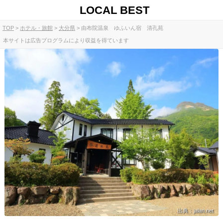
LOCAL BEST
TOP
ホテル・旅館
大分県
由布院温泉 ゆふいん宿 清孔苑
本サイトは広告プログラムにより収益を得ています
出典：jalan.net