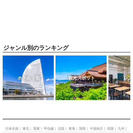
ジャンル別のランキング
ホテル・宿
観光スポット
レス
日本全国
東北
関東
甲信越
北陸
東海
関西
中国地方
四国
九州