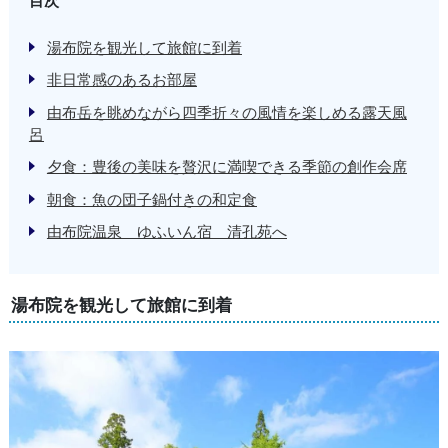
目次
湯布院を観光して旅館に到着
非日常感のあるお部屋
由布岳を眺めながら四季折々の風情を楽しめる露天風
呂
夕食：豊後の美味を贅沢に満喫できる季節の創作会席
朝食：魚の団子鍋付きの和定食
由布院温泉 ゆふいん宿 清孔苑へ
湯布院を観光して旅館に到着