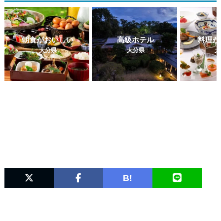
朝食がおいしい
高級ホテル
料理が
大分県
大分県
大
B!