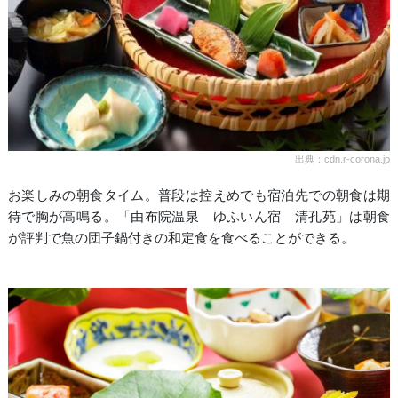
出典：cdn.r-corona.jp
お楽しみの朝食タイム。普段は控えめでも宿泊先での朝食は期
待で胸が高鳴る。「由布院温泉 ゆふいん宿 清孔苑」は朝食
が評判で魚の団子鍋付きの和定食を食べることができる。