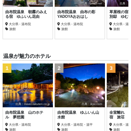
出典：jalan.net
出典：jalan.net
出典：trav
由布院温泉 朝霧のみえ
由布院温泉 由布の彩
草屋根の宿
る宿 ゆふいん花由
YADOYAおおはし
別邸 ゆむ
大分県 - 湯布院
大分県 - 湯布院
大分県 - 湯
旅館
旅館
旅館
温泉が魅力のホテル
1
2
3
出典：travel.rakuten.co.jp
出典：ikyu.com
由布院温泉 山のホテ
由布院温泉 ゆふいん山
全室離れ 
ル 夢想園
水館
宿 旅荘 
大分県 - 湯布院
大分県 - 湯布院・湯平
大分県 - 湯
旅館
旅館
旅館