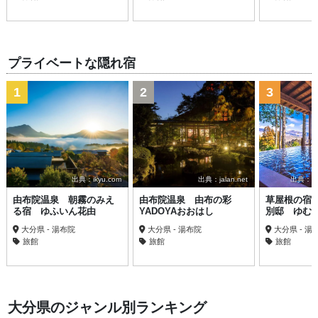
プライベートな隠れ宿
1
2
3
出典：ikyu.com
出典：jalan.net
出典：trav
由布院温泉 朝霧のみえ
由布院温泉 由布の彩
草屋根の宿
る宿 ゆふいん花由
YADOYAおおはし
別邸 ゆむ
大分県 - 湯布院
大分県 - 湯布院
大分県 - 湯
旅館
旅館
旅館
大分県のジャンル別ランキング