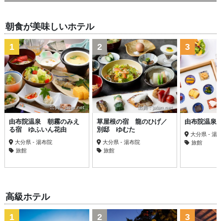
朝食が美味しいホテル
1
2
3
出典：jalan.net
出典：jalan.net
出
由布院温泉 朝霧のみえ
草屋根の宿 龍のひげ／
由布院温泉
る宿 ゆふいん花由
別邸 ゆむた
大分県 - 湯
大分県 - 湯布院
大分県 - 湯布院
旅館
旅館
旅館
高級ホテル
1
2
3