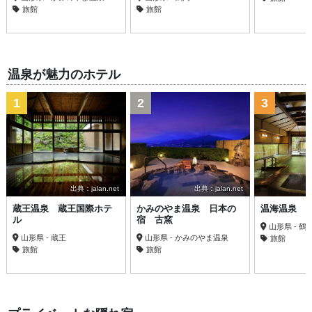
旅館
旅館
温泉が魅力のホテル
1
2
3
出典：jalan.net
出典：jalan.net
蔵王温泉 蔵王国際ホテ
かみのやま温泉 日本の
温海温泉 
ル
宿 古窯
山形県 - 鶴
山形県 - 蔵王
山形県 - かみのやま温泉
旅館
旅館
旅館