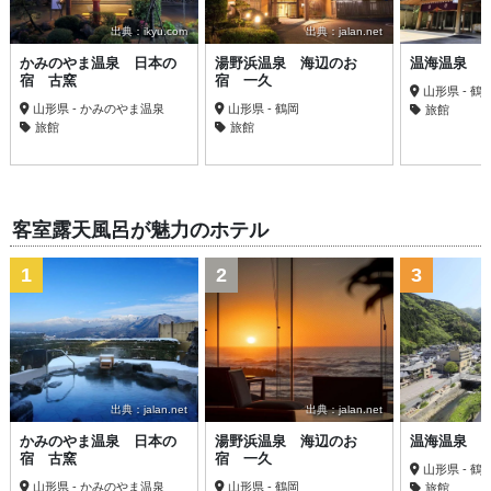
出典：ikyu.com
出典：jalan.net
かみのやま温泉 日本の
湯野浜温泉 海辺のお
温海温泉 
宿 古窯
宿 一久
山形県 - 鶴
山形県 - かみのやま温泉
山形県 - 鶴岡
旅館
旅館
旅館
客室露天風呂が魅力のホテル
1
2
3
出典：jalan.net
出典：jalan.net
かみのやま温泉 日本の
湯野浜温泉 海辺のお
温海温泉 
宿 古窯
宿 一久
山形県 - 鶴
山形県 - かみのやま温泉
山形県 - 鶴岡
旅館