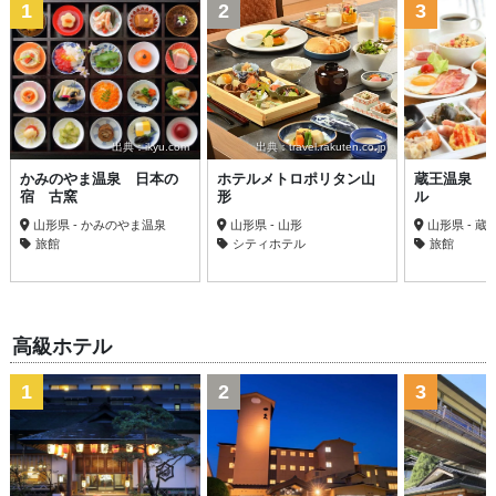
1
2
3
出典：ikyu.com
出典：travel.rakuten.co.jp
かみのやま温泉 日本の
ホテルメトロポリタン山
蔵王温泉 
宿 古窯
形
ル
山形県 - かみのやま温泉
山形県 - 山形
山形県 - 蔵
旅館
シティホテル
旅館
高級ホテル
1
2
3