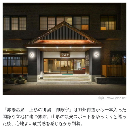
出典：www.jalan.net
「赤湯温泉 上杉の御湯 御殿守」は羽州街道から一本入った
閑静な立地に建つ旅館。山形の観光スポットをゆっくりと巡っ
た後、心地よい疲労感を感じながら到着。