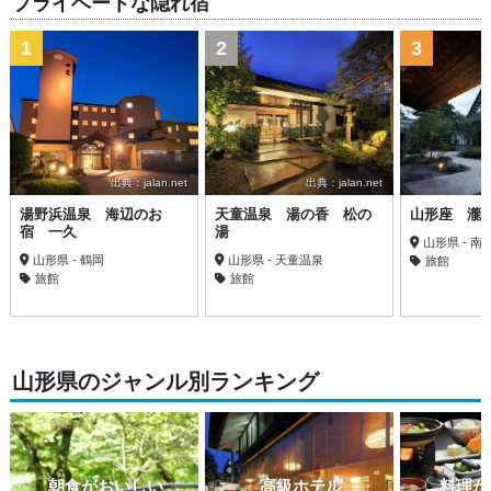
プライベートな隠れ宿
1
2
3
出典：jalan.net
出典：jalan.net
湯野浜温泉 海辺のお
天童温泉 湯の香 松の
山形座 瀧
宿 一久
湯
山形県 - 南
山形県 - 鶴岡
山形県 - 天童温泉
旅館
旅館
旅館
山形県のジャンル別ランキング
朝食がおいしい
高級ホテル
料理が