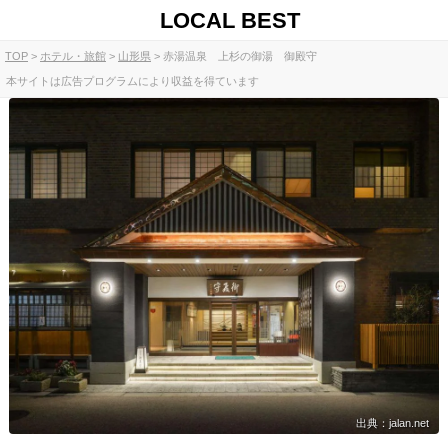
LOCAL BEST
TOP
ホテル・旅館
山形県
赤湯温泉 上杉の御湯 御殿守
本サイトは広告プログラムにより収益を得ています
出典：jalan.net