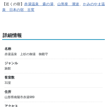
【近くの宿】
赤湯温泉 森の湯
、
山形座 瀧波
、
かみのやま温
泉 日本の宿 古窯
詳細情報
名称
赤湯温泉 上杉の御湯 御殿守
ジャンル
旅館
客室数
31室
住所
山形県南陽市赤湯989
アクセス