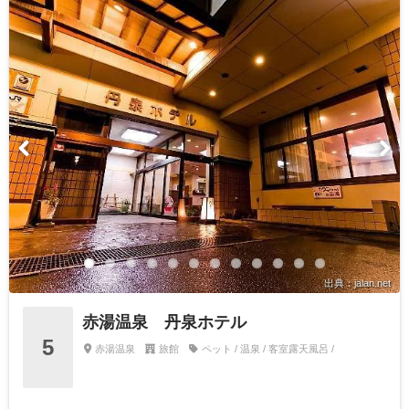
出典：jalan.net
赤湯温泉 丹泉ホテル
5
赤湯温泉
旅館
ペット / 温泉 / 客室露天風呂 /