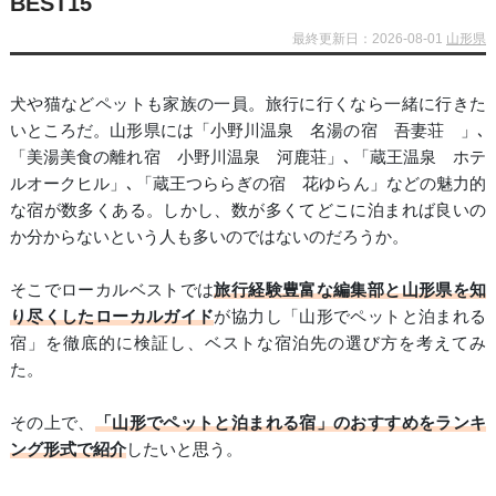
BEST15
最終更新日：2026-08-01
山形県
犬や猫などペットも家族の一員。旅行に行くなら一緒に行きた
いところだ。山形県には「小野川温泉 名湯の宿 吾妻荘 」､
「美湯美食の離れ宿 小野川温泉 河鹿荘」､「蔵王温泉 ホテ
ルオークヒル」､「蔵王つららぎの宿 花ゆらん」などの魅力的
な宿が数多くある。しかし、数が多くてどこに泊まれば良いの
か分からないという人も多いのではないのだろうか。
そこでローカルベストでは
旅行経験豊富な編集部と山形県を知
り尽くしたローカルガイド
が協力し「山形でペットと泊まれる
宿」を徹底的に検証し、ベストな宿泊先の選び方を考えてみ
た。
その上で、
「山形でペットと泊まれる宿」のおすすめをランキ
ング形式で紹介
したいと思う。