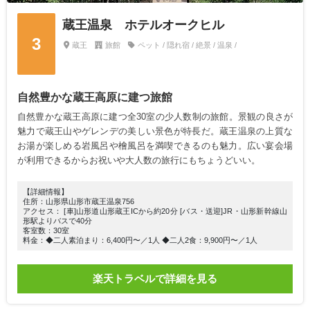
蔵王温泉 ホテルオークヒル
3
蔵王
旅館
ペット / 隠れ宿 / 絶景 / 温泉 /
自然豊かな蔵王高原に建つ旅館
自然豊かな蔵王高原に建つ全30室の少人数制の旅館。景観の良さが
魅力で蔵王山やゲレンデの美しい景色が特長だ。蔵王温泉の上質な
お湯が楽しめる岩風呂や檜風呂を満喫できるのも魅力。広い宴会場
が利用できるからお祝いや大人数の旅行にもちょうどいい。
【詳細情報】
住所：山形県山形市蔵王温泉756
アクセス： [車]山形道山形蔵王ICから約20分 [バス・送迎]JR・山形新幹線山
形駅よりバスで40分
客室数：30室
料金：◆二人素泊まり：6,400円〜／1人 ◆二人2食：9,900円〜／1人
楽天トラベルで詳細を見る