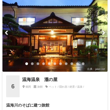
出典：jalan.net
温海温泉 瀧の屋
6
鶴岡
旅館
ペット / 隠れ宿 / 絶景 / 温泉 /
温海川のそばに建つ旅館