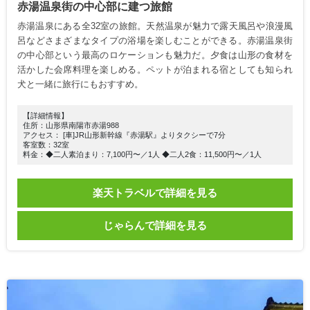
赤湯温泉街の中心部に建つ旅館
赤湯温泉にある全32室の旅館。天然温泉が魅力で露天風呂や浪漫風
呂などさまざまなタイプの浴場を楽しむことができる。赤湯温泉街
の中心部という最高のロケーションも魅力だ。夕食は山形の食材を
活かした会席料理を楽しめる。ペットが泊まれる宿としても知られ
犬と一緒に旅行にもおすすめ。
【詳細情報】
住所：山形県南陽市赤湯988
アクセス： [車]JR山形新幹線『赤湯駅』よりタクシーで7分
客室数：32室
料金：◆二人素泊まり：7,100円〜／1人 ◆二人2食：11,500円〜／1人
楽天トラベルで詳細を見る
じゃらんで詳細を見る