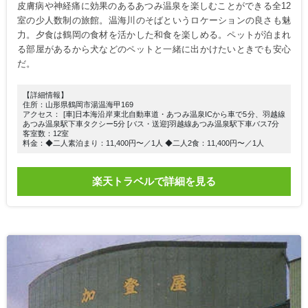
皮膚病や神経痛に効果のあるあつみ温泉を楽しむことができる全12
室の少人数制の旅館。温海川のそばというロケーションの良さも魅
力。夕食は鶴岡の食材を活かした和食を楽しめる。ペットが泊まれ
る部屋があるから犬などのペットと一緒に出かけたいときでも安心
だ。
【詳細情報】
住所：山形県鶴岡市湯温海甲169
アクセス： [車]日本海沿岸東北自動車道・あつみ温泉ICから車で5分、羽越線
あつみ温泉駅下車タクシー5分 [バス・送迎]羽越線あつみ温泉駅下車バス7分
客室数：12室
料金：◆二人素泊まり：11,400円〜／1人 ◆二人2食：11,400円〜／1人
楽天トラベルで詳細を見る