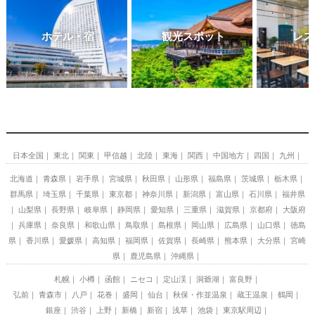
ホテル・宿
観光スポット
レス
日本全国
東北
関東
甲信越
北陸
東海
関西
中国地方
四国
九州
北海道
青森県
岩手県
宮城県
秋田県
山形県
福島県
茨城県
栃木県
群馬県
埼玉県
千葉県
東京都
神奈川県
新潟県
富山県
石川県
福井県
山梨県
長野県
岐阜県
静岡県
愛知県
三重県
滋賀県
京都府
大阪府
兵庫県
奈良県
和歌山県
鳥取県
島根県
岡山県
広島県
山口県
徳島
県
香川県
愛媛県
高知県
福岡県
佐賀県
長崎県
熊本県
大分県
宮崎
県
鹿児島県
沖縄県
札幌
小樽
函館
ニセコ
定山渓
洞爺湖
富良野
弘前
青森市
八戸
花巻
盛岡
仙台
秋保・作並温泉
蔵王温泉
鶴岡
銀座
渋谷
上野
新橋
新宿
浅草
池袋
東京駅周辺