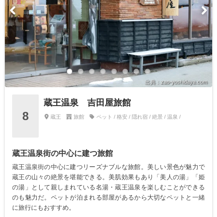
出典：zao-yoshidaya.com
蔵王温泉 吉田屋旅館
8
蔵王
旅館
ペット / 格安 / 隠れ宿 / 絶景 / 温泉 /
蔵王温泉街の中心に建つ旅館
蔵王温泉街の中心に建つリーズナブルな旅館。美しい景色が魅力で
蔵王の山々の絶景を堪能できる。美肌効果もあり「美人の湯」「姫
の湯」として親しまれている名湯・蔵王温泉を楽しむことができる
のも魅力だ。ペットが泊まれる部屋があるから大切なペットと一緒
に旅行にもおすすめ。