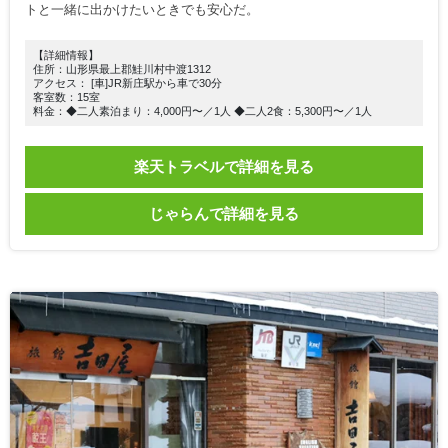
トと一緒に出かけたいときでも安心だ。
【詳細情報】
住所：山形県最上郡鮭川村中渡1312
アクセス： [車]JR新庄駅から車で30分
客室数：15室
料金：◆二人素泊まり：4,000円〜／1人 ◆二人2食：5,300円〜／1人
楽天トラベルで詳細を見る
じゃらんで詳細を見る