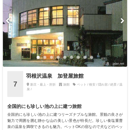
出典：jalan.net
羽根沢温泉 加登屋旅館
7
新庄・最上・肘折
旅館
ペット / 格安 / 隠れ宿 / 絶景 / 温
泉 /
全国的にも珍しい池の上に建つ旅館
全国的にも珍しい池の上に建つリーズナブルな旅館。景観の良さが
魅力で周囲を囲む静かな山の美しい景色が特長だ。珍しい食塩重曹
泉の温泉を満喫できるのも魅力。ペットOKの宿なので犬などのペッ