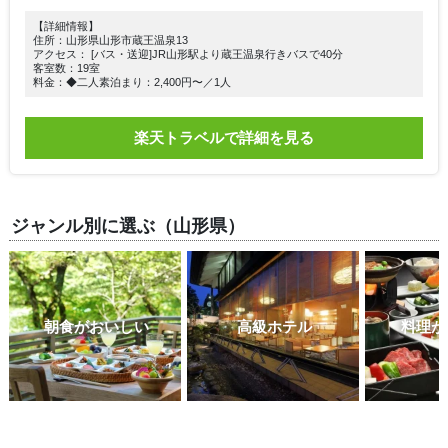
【詳細情報】
住所：山形県山形市蔵王温泉13
アクセス： [バス・送迎]JR山形駅より蔵王温泉行きバスで40分
客室数：19室
料金：◆二人素泊まり：2,400円〜／1人
楽天トラベルで詳細を見る
ジャンル別に選ぶ（山形県）
朝食がおいしい
高級ホテル
料理が