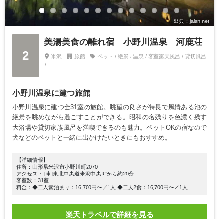
出典：jalan.net
美湯美食の離れ宿 小野川温泉 河鹿荘
2
米沢
旅館
ペット / 絶景 / 温泉 / 客室露天風呂 / 貸切風呂
/
小野川温泉に建つ旅館
小野川温泉に建つ全31室の旅館。眺望の良さが特長で風情ある池の
絶景を眺めながら過ごすことができる。昭和の名残りを色濃く残す
大浴場や貸切家族風呂を満喫できるのも魅力。ペットOKの宿なので
犬などのペットと一緒に出かけたいときにもおすすめ。
【詳細情報】
住所：山形県米沢市小野川町2070
アクセス： [車]東北中央道米沢中央ICから約20分
客室数：31室
料金：◆二人素泊まり：16,700円〜／1人 ◆二人2食：16,700円〜／1人
楽天トラベルで詳細を見る