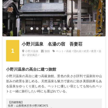
出典：jalan.net
小野川温泉 名湯の宿 吾妻荘
1
小野川温泉
旅館
ペット / 高級 / 隠れ宿 / 絶景 / 夜景 / 温
泉 / 貸切風呂 /
小野川温泉の高台に建つ旅館
小野川温泉の高台に建つ高級旅館。景色の良さが評判で温泉街や山
並みの絶景を楽しめる。天然温泉も魅力で疲れに効き美肌効果もあ
る温泉をゆっくり楽しめる。ペットに優しい宿としても知られペッ
トと一緒に旅行したい時にも選ばれている。
【詳細情報】
住所：山形県米沢市小野川町2471