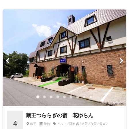
出典：jalan.net
蔵王つららぎの宿 花ゆらん
4
蔵王
旅館
ペット / 隠れ宿 / 絶景 / 夜景 / 温泉 /