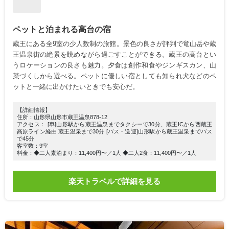
ペットと泊まれる高台の宿
蔵王にある全9室の少人数制の旅館。景色の良さが評判で竜山岳や蔵
王温泉街の絶景を眺めながら過ごすことができる。蔵王の高台とい
うロケーションの良さも魅力。夕食は創作和食やジンギスカン、山
菜づくしから選べる。ペットに優しい宿としても知られ犬などのペ
ットと一緒に出かけたいときでも安心だ。
【詳細情報】
住所：山形県山形市蔵王温泉878-12
アクセス： [車]山形駅から蔵王温泉までタクシーで30分、蔵王ICから西蔵王
高原ライン経由 蔵王温泉まで30分 [バス・送迎]山形駅から蔵王温泉までバス
で45分
客室数：9室
料金：◆二人素泊まり：11,400円〜／1人 ◆二人2食：11,400円〜／1人
楽天トラベルで詳細を見る