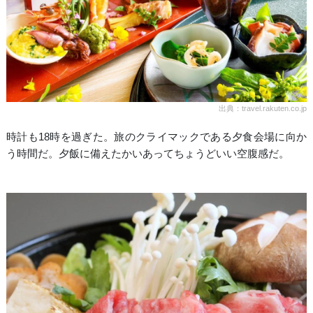
出典：travel.rakuten.co.jp
時計も18時を過ぎた。旅のクライマックである夕食会場に向か
う時間だ。夕飯に備えたかいあってちょうどいい空腹感だ。