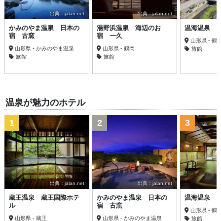
出典：jalan.net
出典：jalan.net
かみのやま温泉 日本の
湯野浜温泉 海辺のお
温海温泉 
宿 古窯
宿 一久
山形県 - 鶴
山形県 - かみのやま温泉
山形県 - 鶴岡
旅館
旅館
旅館
温泉が魅力のホテル
1
2
3
出典：jalan.net
出典：jalan.net
蔵王温泉 蔵王国際ホテ
かみのやま温泉 日本の
温海温泉 
ル
宿 古窯
山形県 - 鶴
山形県 - 蔵王
山形県 - かみのやま温泉
旅館