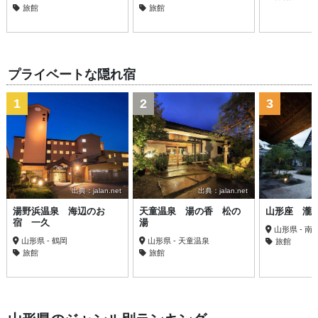
旅館
旅館
プライベートな隠れ宿
1
2
3
出典：jalan.net
出典：jalan.net
湯野浜温泉 海辺のお
天童温泉 湯の香 松の
山形座 瀧
宿 一久
湯
山形県 - 南
山形県 - 鶴岡
山形県 - 天童温泉
旅館
旅館
旅館