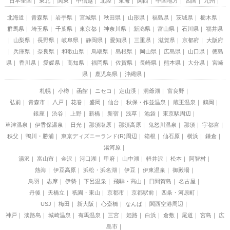
日本全国
東北
関東
甲信越
北陸
東海
関西
中国地方
四国
九州
北海道
青森県
岩手県
宮城県
秋田県
山形県
福島県
茨城県
栃木県
群馬県
埼玉県
千葉県
東京都
神奈川県
新潟県
富山県
石川県
福井県
山梨県
長野県
岐阜県
静岡県
愛知県
三重県
滋賀県
京都府
大阪府
兵庫県
奈良県
和歌山県
鳥取県
島根県
岡山県
広島県
山口県
徳島
県
香川県
愛媛県
高知県
福岡県
佐賀県
長崎県
熊本県
大分県
宮崎
県
鹿児島県
沖縄県
札幌
小樽
函館
ニセコ
定山渓
洞爺湖
富良野
弘前
青森市
八戸
花巻
盛岡
仙台
秋保・作並温泉
蔵王温泉
鶴岡
銀座
渋谷
上野
新橋
新宿
浅草
池袋
東京駅周辺
草津温泉
伊香保温泉
日光
那須塩原
那須高原
鬼怒川温泉
那須
宇都宮
秩父
鴨川・勝浦
東京ディズニーランド(R)周辺
箱根
仙石原
横浜
鎌倉
湯河原
湯沢
富山市
金沢
河口湖
甲府
山中湖
軽井沢
松本
阿智村
熱海
伊豆高原
浜松・浜名湖
伊豆
伊東温泉
御殿場
鳥羽
志摩
伊勢
下呂温泉
飛騨・高山
日間賀島
名古屋
丹後
天橋立
祇園・東山
京都市
京都駅前
四条・河原町
USJ
梅田
新大阪
心斎橋
なんば
関西空港周辺
神戸
淡路島
城崎温泉
有馬温泉
三宮
姫路
白浜
倉敷
尾道
宮島
広
島市