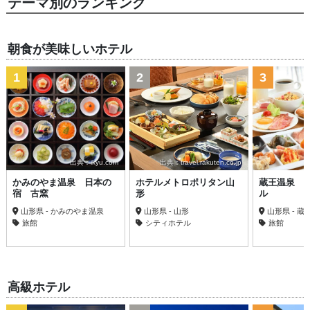
テーマ別のランキング
朝食が美味しいホテル
1
2
3
出典：ikyu.com
出典：travel.rakuten.co.jp
かみのやま温泉 日本の
ホテルメトロポリタン山
蔵王温泉 
宿 古窯
形
ル
山形県 - かみのやま温泉
山形県 - 山形
山形県 - 蔵
旅館
シティホテル
旅館
高級ホテル