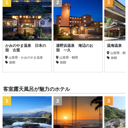
1
2
3
出典：ikyu.com
出典：jalan.net
かみのやま温泉 日本の
湯野浜温泉 海辺のお
温海温泉 
宿 古窯
宿 一久
山形県 - 鶴
山形県 - かみのやま温泉
山形県 - 鶴岡
旅館
旅館
旅館
客室露天風呂が魅力のホテル
1
2
3