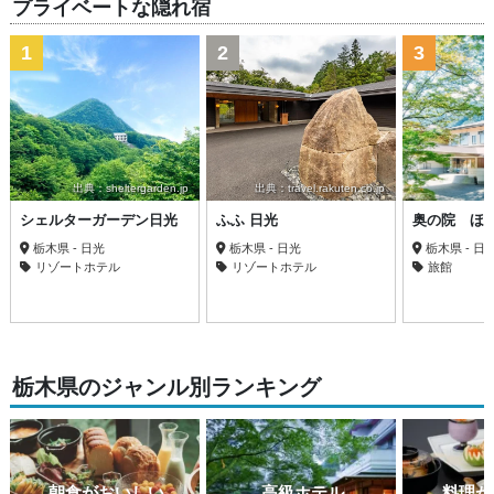
プライベートな隠れ宿
1
2
3
出典：sheltergarden.jp
出典：travel.rakuten.co.jp
シェルターガーデン日光
ふふ 日光
奥の院 ほ
栃木県 - 日光
栃木県 - 日光
栃木県 - 日
リゾートホテル
リゾートホテル
旅館
栃木県のジャンル別ランキング
朝食がおいしい
高級ホテル
料理が