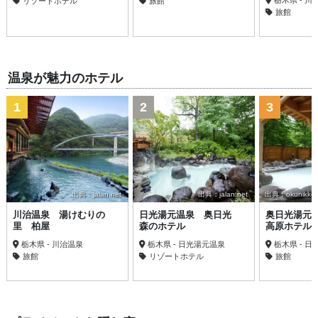
リゾートホテル
旅館
旅館
温泉が魅力のホテル
1
2
3
出典：jalan.net
出典：jalan.net
出典：okunikko-k
川治温泉 湯けむりの
日光湯元温泉 奥日光
奥日光湯元
里 柏屋
森のホテル
高原ホテル
栃木県 - 川治温泉
栃木県 - 日光湯元温泉
栃木県 - 
旅館
リゾートホテル
旅館