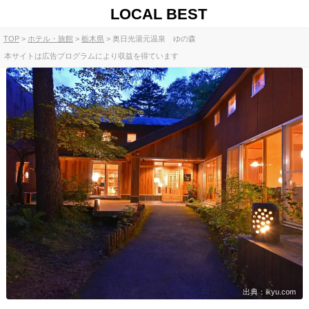
LOCAL BEST
TOP
ホテル・旅館
栃木県
奥日光湯元温泉 ゆの森
本サイトは広告プログラムにより収益を得ています
出典：ikyu.com