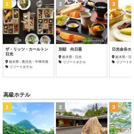
1
2
3
出典：travel.rakuten.co.jp
出典：himawari-nikko.jp
ザ・リッツ・カールトン
別邸 向日葵
日光金谷ホ
日光
栃木県 - 日光
栃木県 - 日
栃木県 - 奥日光・中禅寺湖
リゾートホテル
リゾートホ
リゾートホテル
高級ホテル
1
2
3