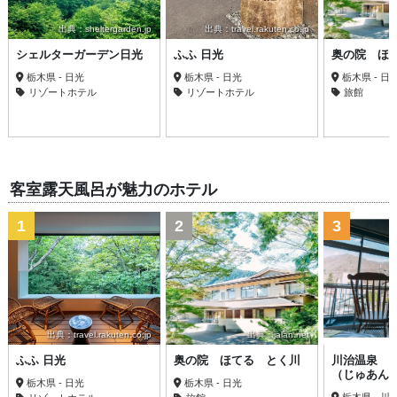
出典：sheltergarden.jp
出典：travel.rakuten.co.jp
シェルターガーデン日光
ふふ 日光
奥の院 ほ
栃木県 - 日光
栃木県 - 日光
栃木県 - 日
リゾートホテル
リゾートホテル
旅館
客室露天風呂が魅力のホテル
1
2
3
出典：travel.rakuten.co.jp
出典：jalan.net
ふふ 日光
奥の院 ほてる とく川
川治温泉 
（じゅあん
栃木県 - 日光
栃木県 - 日光
栃木県 - 川