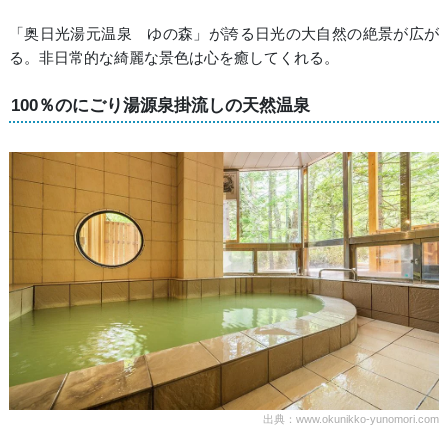
「奥日光湯元温泉 ゆの森」が誇る日光の大自然の絶景が広が
る。非日常的な綺麗な景色は心を癒してくれる。
100％のにごり湯源泉掛流しの天然温泉
出典：www.okunikko-yunomori.com