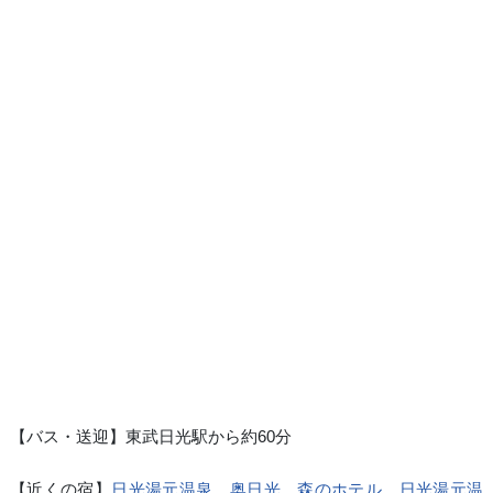
【バス・送迎】東武日光駅から約60分
【近くの宿】
日光湯元温泉 奥日光 森のホテル
、
日光湯元温