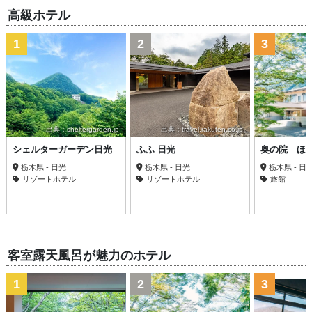
高級ホテル
1
2
3
出典：sheltergarden.jp
出典：travel.rakuten.co.jp
シェルターガーデン日光
ふふ 日光
奥の院 ほ
栃木県 - 日光
栃木県 - 日光
栃木県 - 日
リゾートホテル
リゾートホテル
旅館
客室露天風呂が魅力のホテル
1
2
3