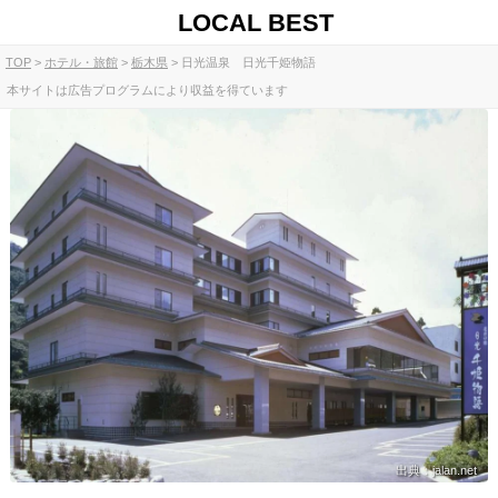
LOCAL BEST
TOP
ホテル・旅館
栃木県
日光温泉 日光千姫物語
本サイトは広告プログラムにより収益を得ています
出典：jalan.net