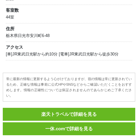
客室数
44室
住所
栃木県日光市安川町6-48
アクセス
[車]JR東武日光駅から約10分 [電車]JR東武日光駅から徒歩30分
常に最新の情報に更新するよう心がけておりますが、宿の情報は常に更新されてい
るため、正確な情報は事前に公式HPやSNSなどからご確認いただくことをおすす
めします。情報の正確性については保証されませんのであらかじめご了承くださ
い。
楽天トラベルで詳細を見る
一休.comで詳細を見る