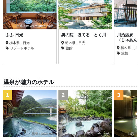
出典：travel.rakuten.co.jp
出典：jalan.net
ふふ 日光
奥の院 ほてる とく川
川治温泉 
（じゅあん
栃木県 - 日光
栃木県 - 日光
栃木県 - 川
リゾートホテル
旅館
旅館
温泉が魅力のホテル
1
2
3
出典：jalan.net
出典：jalan.net
出典：trav