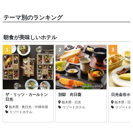
テーマ別のランキング
朝食が美味しいホテル
1
2
3
出典：travel.rakuten.co.jp
出典：himawari-nikko.jp
ザ・リッツ・カールトン
別邸 向日葵
日光金谷ホ
日光
栃木県 - 日光
栃木県 - 日
栃木県 - 奥日光・中禅寺湖
リゾートホテル
リゾートホ
リゾートホテル