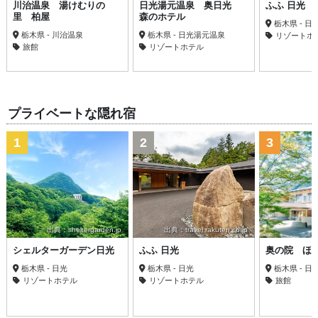
川治温泉 湯けむりの
日光湯元温泉 奥日光
ふふ 日光
里 柏屋
森のホテル
栃木県 - 日
栃木県 - 川治温泉
栃木県 - 日光湯元温泉
リゾートホ
旅館
リゾートホテル
プライベートな隠れ宿
1
2
3
出典：sheltergarden.jp
出典：travel.rakuten.co.jp
シェルターガーデン日光
ふふ 日光
奥の院 ほ
栃木県 - 日光
栃木県 - 日光
栃木県 - 日
リゾートホテル
リゾートホテル
旅館