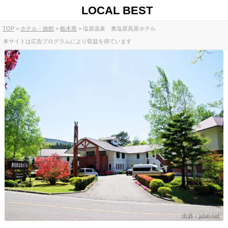
LOCAL BEST
TOP
ホテル・旅館
栃木県
塩原温泉 奥塩原高原ホテル
本サイトは広告プログラムにより収益を得ています
出典：jalan.net