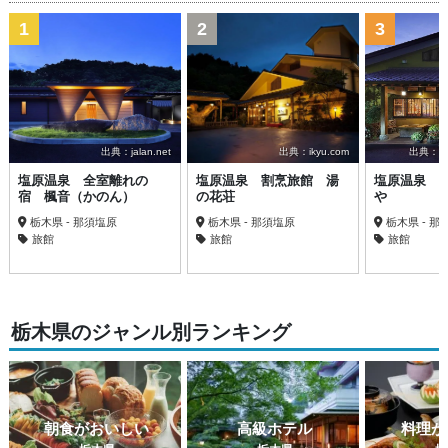
1
2
3
出典：jalan.net
出典：ikyu.com
出典：trav
塩原温泉 全室離れの
塩原温泉 割烹旅館 湯
塩原温泉 
宿 楓音（かのん）
の花荘
や
栃木県 - 那須塩原
栃木県 - 那須塩原
栃木県 - 那
旅館
旅館
旅館
栃木県のジャンル別ランキング
朝食がおいしい
高級ホテル
料理が