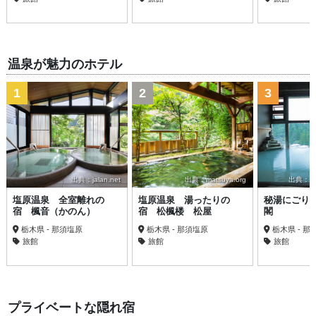
温泉が魅力のホテル
1
2
3
出典：jalan.net
出典：matsuya.org
出典：trav
塩原温泉 全室離れの
塩原温泉 湯ったりの
秘湯にごり
宿 楓音（かのん）
宿 松楓楼 松屋
閣
栃木県 - 那須塩原
栃木県 - 那須塩原
栃木県 - 那
旅館
旅館
旅館
プライベートな隠れ宿