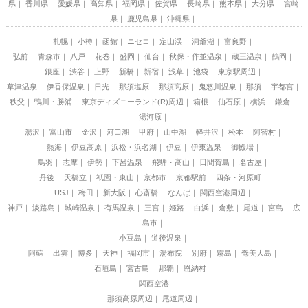
県
香川県
愛媛県
高知県
福岡県
佐賀県
長崎県
熊本県
大分県
宮崎
県
鹿児島県
沖縄県
札幌
小樽
函館
ニセコ
定山渓
洞爺湖
富良野
弘前
青森市
八戸
花巻
盛岡
仙台
秋保・作並温泉
蔵王温泉
鶴岡
銀座
渋谷
上野
新橋
新宿
浅草
池袋
東京駅周辺
草津温泉
伊香保温泉
日光
那須塩原
那須高原
鬼怒川温泉
那須
宇都宮
秩父
鴨川・勝浦
東京ディズニーランド(R)周辺
箱根
仙石原
横浜
鎌倉
湯河原
湯沢
富山市
金沢
河口湖
甲府
山中湖
軽井沢
松本
阿智村
熱海
伊豆高原
浜松・浜名湖
伊豆
伊東温泉
御殿場
鳥羽
志摩
伊勢
下呂温泉
飛騨・高山
日間賀島
名古屋
丹後
天橋立
祇園・東山
京都市
京都駅前
四条・河原町
USJ
梅田
新大阪
心斎橋
なんば
関西空港周辺
神戸
淡路島
城崎温泉
有馬温泉
三宮
姫路
白浜
倉敷
尾道
宮島
広
島市
小豆島
道後温泉
阿蘇
出雲
博多
天神
福岡市
湯布院
別府
霧島
奄美大島
石垣島
宮古島
那覇
恩納村
関西空港
那須高原周辺
尾道周辺