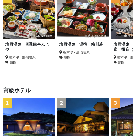
出典：1fujiya.com
出典：jalan.net
出典：trav
塩原温泉 四季味亭ふじ
塩原温泉 湯宿 梅川荘
塩原温泉 
や
宿 楓音（
栃木県 - 那須塩原
栃木県 - 那須塩原
栃木県 - 那
旅館
旅館
旅館
高級ホテル
1
2
3