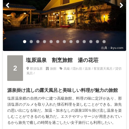
出典：ikyu.com
塩原温泉 割烹旅館 湯の花荘
2
那須塩原
旅館
高級 / 隠れ宿 / 温泉 / 客室露天風呂 / 貸切
風呂 /
源泉掛け流しの露天風呂と美味しい料理が魅力の旅館
塩原温泉郷の自然の中に建つ高級旅館。料理の味に定評があり、那
須塩原のグルメを取り入れた懐石料理を楽しむことができる。旅先
の思い出になる味だ。加温・加水なしの源泉100％掛け流し温泉を楽
しむことができるのも魅力だ。エステやマッサージが用意されてい
るから旅先で癒しの時間を過ごしたい女子旅行にも利用したい。