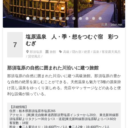
出典：jalan.net
塩原温泉 人・季・想をつむぐ宿 彩つ
むぎ
7
那須塩原
旅館
高級 / 隠れ宿 / 絶景 / 温泉 / 客室露天風呂
/ 貸切風呂 /
那須塩原の自然に囲まれた川沿いに建つ旅館
那須塩原の自然に囲まれた川沿いに建つ高級旅館。那須塩原の豊か
な自然の絶景を楽しむことができる。天然温泉も魅力で3種の源泉掛
け流し温泉をゆっくり楽しめる。売店やマッサージなどのあると便
利な設備が揃っている。
【詳細情報】
住所：栃木県那須塩原市塩原265
アクセス： [車]東北自動車道西那須野塩原インターから20分、東北新幹線那
須塩原駅よりタクシー35分 [バス・送迎]東北新幹線那須塩原駅よりバス60分
客室数：18室
料金：◆二人素泊まり：19,400円〜／1人 ◆二人2食：19,400円〜／1人