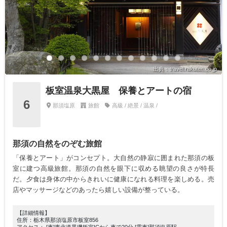
出典：travel.rakuten.co.jp
板室温泉大黒屋 保養とアートの宿
6
那須塩原
旅館
高級 / 絶景 / 温泉 /
那須の自然をのぞむ旅館
「保養とアート」がコンセプト。大自然の静寂に囲まれた那須の板
室に建つ高級旅館。那須の自然を眼下に収める眺望の良さが特長
だ。夕食は身体の中からきれいに健康になれる料理を楽しめる。売
店やマッサージなどのあったら嬉しい設備が整っている。
【詳細情報】
住所：栃木県那須塩原市板室856