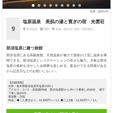
出典：jalan.net
塩原温泉 美肌の湯と寛ぎの宿 光雲荘
9
那須塩原
旅館
高級 / 隠れ宿 / 温泉 / 貸切風呂 /
那須塩原に建つ旅館
那須塩原にある高級旅館。天然温泉が魅力で源泉かけ流し温泉を満
喫できる。那須塩原というロケーションの良さも魅力。夕食は那須
塩原の食材を活かした会席膳を楽しめる。宴会ができる部屋がある
から記念日などのお祝いにもいい。
【詳細情報】
住所：栃木県那須塩原市塩原2340-1
アクセス： [バス・送迎]新幹線 那須塩原駅からJRバス乗車し約60分、 畑下
下車し徒歩5分
客室数：25室
料金：◆二人素泊まり：12,300円〜／1人 ◆二人2食：12,300円〜／1人