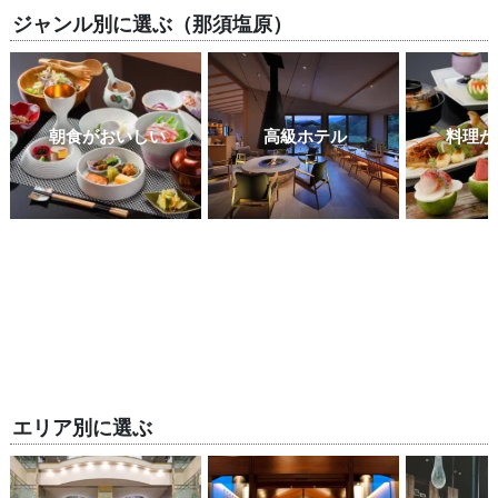
ジャンル別に選ぶ（那須塩原）
朝食がおいしい
高級ホテル
料理が
エリア別に選ぶ