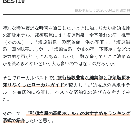
BEST10
最終更新日：2026-08-01
那須塩原
特別な時や贅沢な時間を過ごしたいときに泊まりたい那須塩原
の高級ホテル。那須塩原には「塩原温泉 全室離れの宿 楓音
（かのん）」､「塩原温泉 割烹旅館 湯の花荘」､「塩原温
泉 四季味亭ふじや」､「塩原温泉 やまの宿 下藤屋」などの
魅力的な宿がたくさんある。しかし、数が多くてどこに泊まる
かを決めきれないという人も多いのではないのだろうか。
そこでローカルベストでは
旅行経験豊富な編集部と那須塩原を
知り尽くしたローカルガイド
が協力し「那須塩原の高級ホテ
ル」を徹底的に検証し、ベストな宿泊先の選び方を考えてみ
た。
その上で、
「那須塩原の高級ホテル」のおすすめをランキング
形式で紹介
したいと思う。