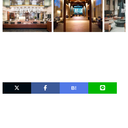
宇都宮駅周辺
那須
那
B!