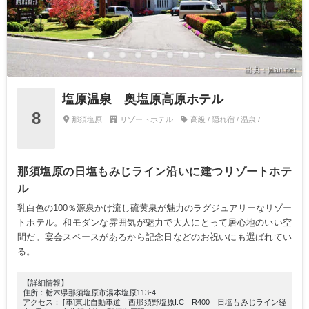
出典：jalan.net
塩原温泉 奥塩原高原ホテル
8
那須塩原
リゾートホテル
高級 / 隠れ宿 / 温泉 /
那須塩原の日塩もみじライン沿いに建つリゾートホテ
ル
乳白色の100％源泉かけ流し硫黄泉が魅力のラグジュアリーなリゾー
トホテル。和モダンな雰囲気が魅力で大人にとって居心地のいい空
間だ。宴会スペースがあるから記念日などのお祝いにも選ばれてい
る。
【詳細情報】
住所：栃木県那須塩原市湯本塩原113-4
アクセス： [車]東北自動車道 西那須野塩原I.C R400 日塩もみじライン経