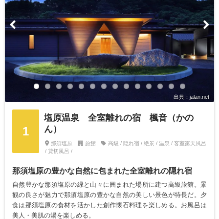
出典：jalan.net
塩原温泉 全室離れの宿 楓音（かの
ん）
1
那須塩原
旅館
高級 / 隠れ宿 / 絶景 / 温泉 / 客室露天風呂
/ 貸切風呂 /
那須塩原の豊かな自然に包まれた全室離れの隠れ宿
自然豊かな那須塩原の緑と山々に囲まれた場所に建つ高級旅館。景
観の良さが魅力で那須塩原の豊かな自然の美しい景色が特長だ。夕
食は那須塩原の食材を活かした創作懐石料理を楽しめる。お風呂は
美人・美肌の湯を楽しめる。