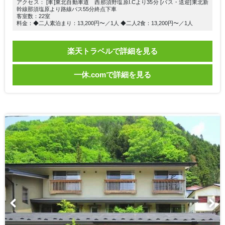
アクセス： [車]東北自動車道 西那須野塩原I.Cより35分 [バス・送迎]東北新
幹線那須塩原より路線バス55分終点下車
客室数：22室
料金：◆二人素泊まり：13,200円〜／1人 ◆二人2食：13,200円〜／1人
楽天トラベルで詳細を見る
一休.comで詳細を見る