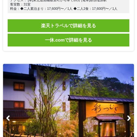
アクセス： [車]東北道黒磯板室ICから車で20分 [電車]那須塩原駅
客室数：31室
料金：◆二人素泊まり：17,600円〜／1人 ◆二人2食：17,600円〜／1人
楽天トラベルで詳細を見る
一休.comで詳細を見る