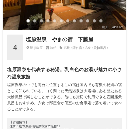
出典：jalan.net
塩原温泉 やまの宿 下藤屋
4
那須塩原
旅館
高級 / 隠れ宿 / 温泉 / 貸切風呂 /
塩原温泉を代表する秘湯。乳白色のお湯が魅力の小さ
な温泉旅館
塩原温泉の中でも高台に位置するこの宿は国内でも有数の秘湯の宿
として知られている。白く濁った天然温泉は大浴場にある歴史ある
大檜風呂で楽しむことができる。他にも貸切で利用できる庭園露天
風呂もおすすめ。夕食は部屋食か個室のお食事処で落ち着いて食べ
ることができる。
【詳細情報】
住所：栃木県那須塩原市湯本塩原11