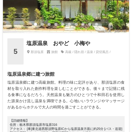
出典：jalan.net
塩原温泉 おやど 小梅や
5
那須塩原
旅館
高級 / 隠れ宿 / 温泉 / 貸切風呂 /
塩原温泉郷に建つ旅館
塩原温泉郷に建つ高級旅館。料理の味に定評があり、那須塩原の食
材を取り入れた創作料理を楽しむことができる。後々まで記憶に残
る食事になるだろう。天然温泉も魅力のひとつで十和田石を使用し
た源泉かけ流し温泉を満喫できる。心地いいラウンジやマッサージ
があるからホテルで大人の時間を過ごすことができる。
【詳細情報】
住所：栃木県那須塩原市塩原316
アクセス： [車]東北道西那須野塩原ICから塩原温泉方面に約25分 [バス・送迎]