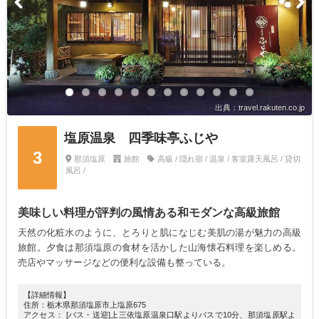
出典：travel.rakuten.co.jp
塩原温泉 四季味亭ふじや
3
那須塩原
旅館
高級 / 隠れ宿 / 温泉 / 客室露天風呂 / 貸切
風呂 /
美味しい料理が評判の風情ある和モダンな高級旅館
天然の化粧水のように、とろりと肌になじむ美肌の湯が魅力の高級
旅館。夕食は那須塩原の食材を活かした山海懐石料理を楽しめる。
売店やマッサージなどの便利な設備も整っている。
【詳細情報】
住所：栃木県那須塩原市上塩原675
アクセス： [バス・送迎]上三依塩原温泉口駅よりバスで10分、那須塩原駅よ