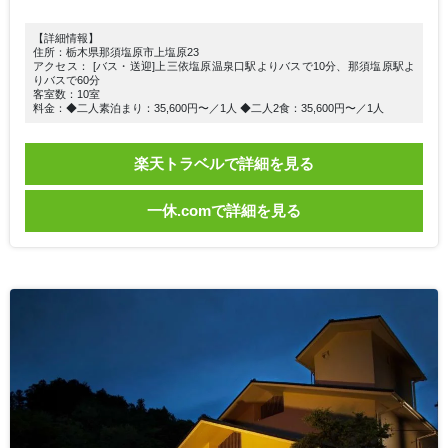
【詳細情報】
住所：栃木県那須塩原市上塩原23
アクセス： [バス・送迎]上三依塩原温泉口駅よりバスで10分、那須塩原駅よ
りバスで60分
客室数：10室
料金：◆二人素泊まり：35,600円〜／1人 ◆二人2食：35,600円〜／1人
楽天トラベルで詳細を見る
一休.comで詳細を見る