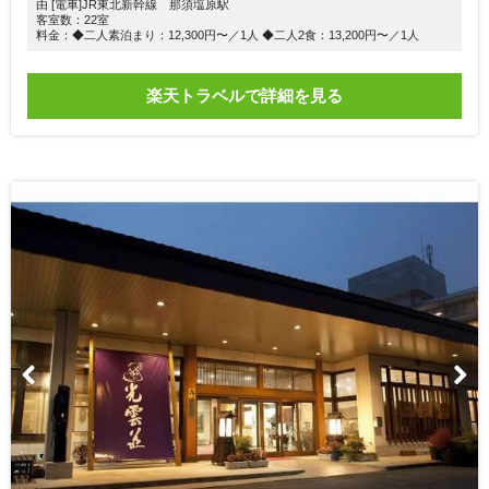
由 [電車]JR東北新幹線 那須塩原駅
客室数：22室
料金：◆二人素泊まり：12,300円〜／1人 ◆二人2食：13,200円〜／1人
楽天トラベルで詳細を見る