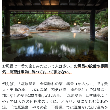
お風呂は一番の楽しみだという人は多い。
お風呂の設備や雰囲
気、眺望は事前に調べておいて損はない。
例えば、「塩原温泉 全室離れの宿 楓音（かのん）」では美
人・美肌の湯、「塩原温泉 割烹旅館 湯の花荘」では加温・
加水なしの源泉100％掛け流し温泉、「塩原温泉 四季味亭ふじ
や」では天然の化粧水のように、とろりと肌になじむ美肌の
湯、「塩原温泉 やまの宿 下藤屋」では源泉かけ流し温泉を