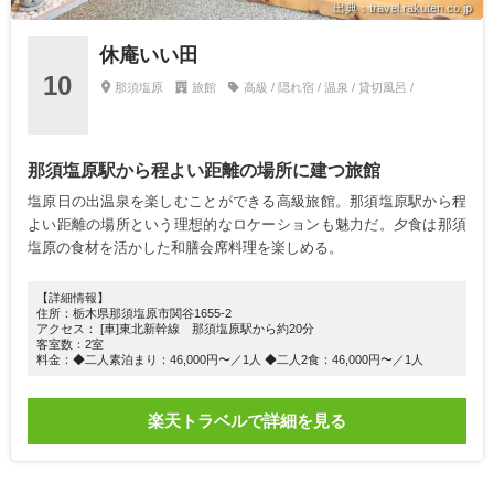
出典：travel.rakuten.co.jp
休庵いい田
10
那須塩原
旅館
高級 / 隠れ宿 / 温泉 / 貸切風呂 /
那須塩原駅から程よい距離の場所に建つ旅館
塩原日の出温泉を楽しむことができる高級旅館。那須塩原駅から程
よい距離の場所という理想的なロケーションも魅力だ。夕食は那須
塩原の食材を活かした和膳会席料理を楽しめる。
【詳細情報】
住所：栃木県那須塩原市関谷1655-2
アクセス： [車]東北新幹線 那須塩原駅から約20分
客室数：2室
料金：◆二人素泊まり：46,000円〜／1人 ◆二人2食：46,000円〜／1人
楽天トラベルで詳細を見る