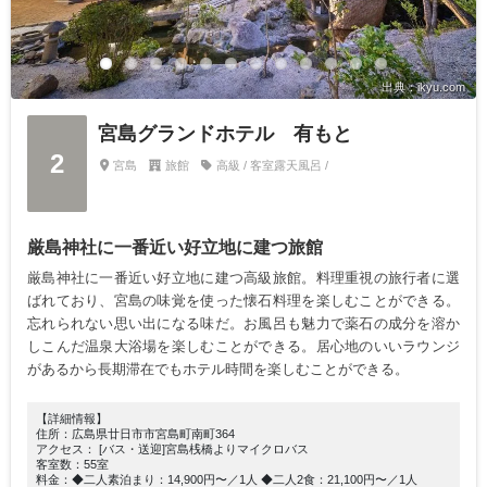
出典：ikyu.com
宮島グランドホテル 有もと
2
宮島
旅館
高級 / 客室露天風呂 /
厳島神社に一番近い好立地に建つ旅館
厳島神社に一番近い好立地に建つ高級旅館。料理重視の旅行者に選
ばれており、宮島の味覚を使った懐石料理を楽しむことができる。
忘れられない思い出になる味だ。お風呂も魅力で薬石の成分を溶か
しこんだ温泉大浴場を楽しむことができる。居心地のいいラウンジ
があるから長期滞在でもホテル時間を楽しむことができる。
【詳細情報】
住所：広島県廿日市市宮島町南町364
アクセス： [バス・送迎]宮島桟橋よりマイクロバス
客室数：55室
料金：◆二人素泊まり：14,900円〜／1人 ◆二人2食：21,100円〜／1人