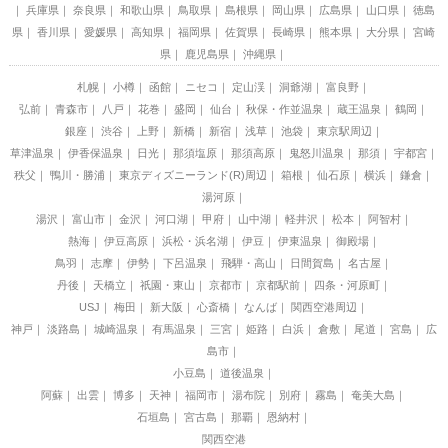
兵庫県
奈良県
和歌山県
鳥取県
島根県
岡山県
広島県
山口県
徳島
県
香川県
愛媛県
高知県
福岡県
佐賀県
長崎県
熊本県
大分県
宮崎
県
鹿児島県
沖縄県
札幌
小樽
函館
ニセコ
定山渓
洞爺湖
富良野
弘前
青森市
八戸
花巻
盛岡
仙台
秋保・作並温泉
蔵王温泉
鶴岡
銀座
渋谷
上野
新橋
新宿
浅草
池袋
東京駅周辺
草津温泉
伊香保温泉
日光
那須塩原
那須高原
鬼怒川温泉
那須
宇都宮
秩父
鴨川・勝浦
東京ディズニーランド(R)周辺
箱根
仙石原
横浜
鎌倉
湯河原
湯沢
富山市
金沢
河口湖
甲府
山中湖
軽井沢
松本
阿智村
熱海
伊豆高原
浜松・浜名湖
伊豆
伊東温泉
御殿場
鳥羽
志摩
伊勢
下呂温泉
飛騨・高山
日間賀島
名古屋
丹後
天橋立
祇園・東山
京都市
京都駅前
四条・河原町
USJ
梅田
新大阪
心斎橋
なんば
関西空港周辺
神戸
淡路島
城崎温泉
有馬温泉
三宮
姫路
白浜
倉敷
尾道
宮島
広
島市
小豆島
道後温泉
阿蘇
出雲
博多
天神
福岡市
湯布院
別府
霧島
奄美大島
石垣島
宮古島
那覇
恩納村
関西空港