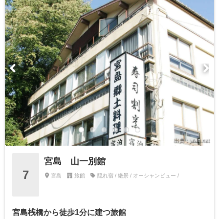
出典：jalan.net
宮島 山一別館
7
宮島
旅館
隠れ宿 / 絶景 / オーシャンビュー /
宮島桟橋から徒歩1分に建つ旅館