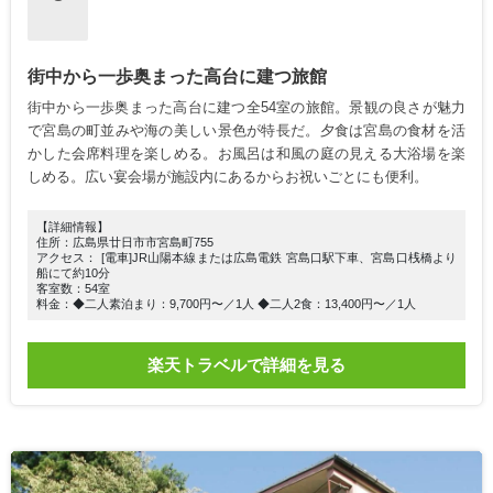
街中から一歩奥まった高台に建つ旅館
街中から一歩奥まった高台に建つ全54室の旅館。景観の良さが魅力
で宮島の町並みや海の美しい景色が特長だ。夕食は宮島の食材を活
かした会席料理を楽しめる。お風呂は和風の庭の見える大浴場を楽
しめる。広い宴会場が施設内にあるからお祝いごとにも便利。
【詳細情報】
住所：広島県廿日市市宮島町755
アクセス： [電車]JR山陽本線または広島電鉄 宮島口駅下車、宮島口桟橋より
船にて約10分
客室数：54室
料金：◆二人素泊まり：9,700円〜／1人 ◆二人2食：13,400円〜／1人
楽天トラベルで詳細を見る