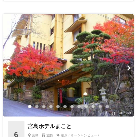
出典：jalan.net
宮島ホテルまこと
6
宮島
旅館
絶景 / オーシャンビュー /