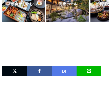
朝食がおいしい
高級ホテル
料理が
B!