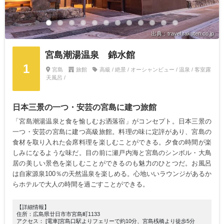
出典：travel.rakuten.co.jp
宮島潮湯温泉 錦水館
1
宮島
旅館
高級 / 絶景 / オーシャンビュー / 温泉 / 客室露
天風呂 /
日本三景の一つ・安芸の宮島に建つ旅館
「宮島潮湯温泉と食を愉しむお洒落宿」がコンセプト。日本三景の
一つ・安芸の宮島に建つ高級旅館。料理の味に定評があり、宮島の
食材を取り入れた会席料理を楽しむことができる。夕食の時間が楽
しみになるような味だ。目の前に瀬戸内海と宮島のシンボル・大鳥
居の美しい景色を楽しむことができるのも魅力のひとつだ。お風呂
は自家源泉100％の天然温泉を楽しめる。心地いいラウンジがあるか
らホテルで大人の時間を過ごすことができる。
【詳細情報】
住所：広島県廿日市市宮島町1133
アクセス： [電車]宮島口駅よりフェリーで約10分、宮島桟橋より徒歩5分