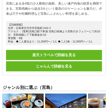
宮島にある全4室の少人数制の旅館。美しい瀬戸内海の絶景を満喫で
きる。宮島桟橋から徒歩1分という最高のロケーションも魅力だ。夕
食は穴子や牡蠣料理など宮島にふさわしい料理を楽しめる。
【詳細情報】
住所：広島県廿日市市宮島町1162-3
アクセス： [電車]宮島口駅下車後 宮島口桟橋より宮島行きフェリーにて約10
分、宮島桟橋にて下船後徒歩1分
客室数：4室
料金：◆二人素泊まり：11,200円〜／1人 ◆二人2食：12,300円〜／1人
楽天トラベルで詳細を見る
じゃらんで詳細を見る
ジャンル別に選ぶ（宮島）