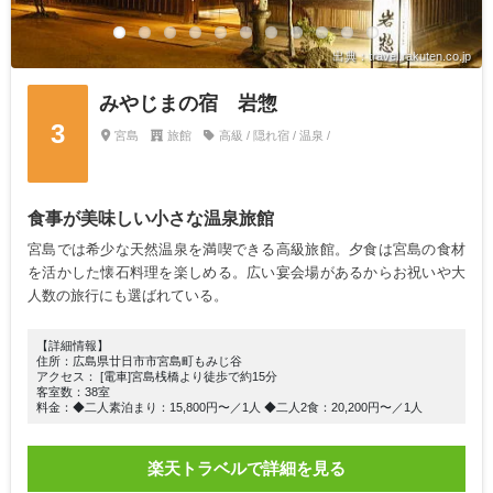
出典：travel.rakuten.co.jp
みやじまの宿 岩惣
3
宮島
旅館
高級 / 隠れ宿 / 温泉 /
食事が美味しい小さな温泉旅館
宮島では希少な天然温泉を満喫できる高級旅館。夕食は宮島の食材
を活かした懐石料理を楽しめる。広い宴会場があるからお祝いや大
人数の旅行にも選ばれている。
【詳細情報】
住所：広島県廿日市市宮島町もみじ谷
アクセス： [電車]宮島桟橋より徒歩で約15分
客室数：38室
料金：◆二人素泊まり：15,800円〜／1人 ◆二人2食：20,200円〜／1人
楽天トラベルで詳細を見る