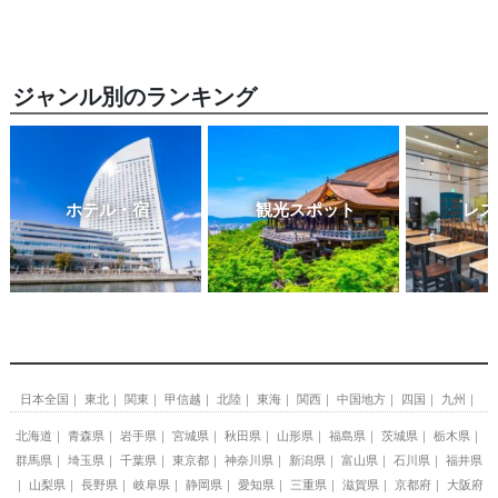
ジャンル別のランキング
ホテル・宿
観光スポット
レス
日本全国
東北
関東
甲信越
北陸
東海
関西
中国地方
四国
九州
北海道
青森県
岩手県
宮城県
秋田県
山形県
福島県
茨城県
栃木県
群馬県
埼玉県
千葉県
東京都
神奈川県
新潟県
富山県
石川県
福井県
山梨県
長野県
岐阜県
静岡県
愛知県
三重県
滋賀県
京都府
大阪府