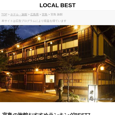
LOCAL BEST
TOP
ホテル・旅館
広島県
宮島
宮島 旅館
本サイトは広告プログラムにより収益を得ています
出典：travel.rakuten.co.jp