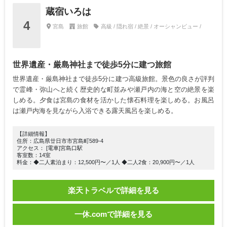
蔵宿いろは
4
宮島
旅館
高級 / 隠れ宿 / 絶景 / オーシャンビュー /
世界遺産・厳島神社まで徒歩5分に建つ旅館
世界遺産・厳島神社まで徒歩5分に建つ高級旅館。景色の良さが評判
で霊峰・弥山へと続く歴史的な町並みや瀬戸内の海と空の絶景を楽
しめる。夕食は宮島の食材を活かした懐石料理を楽しめる。お風呂
は瀬戸内海を見ながら入浴できる露天風呂を楽しめる。
【詳細情報】
住所：広島県廿日市市宮島町589-4
アクセス： [電車]宮島口駅
客室数：14室
料金：◆二人素泊まり：12,500円〜／1人 ◆二人2食：20,900円〜／1人
楽天トラベルで詳細を見る
一休.comで詳細を見る