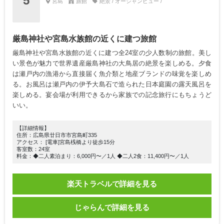
5
宮島
旅館
絶景 / オーシャンビュー /
厳島神社や宮島水族館の近くに建つ旅館
厳島神社や宮島水族館の近くに建つ全24室の少人数制の旅館。美し
い景色が魅力で世界遺産厳島神社の大鳥居の絶景を楽しめる。夕食
は瀬戸内の漁港から直接届く魚介類と地産ブランドの味覚を楽しめ
る。お風呂は瀬戸内の伊予大島石で造られた日本庭園の露天風呂を
楽しめる。宴会場が利用できるから家族での記念旅行にもちょうど
いい。
【詳細情報】
住所：広島県廿日市市宮島町335
アクセス： [電車]宮島桟橋より徒歩15分
客室数：24室
料金：◆二人素泊まり：6,000円〜／1人 ◆二人2食：11,400円〜／1人
楽天トラベルで詳細を見る
じゃらんで詳細を見る