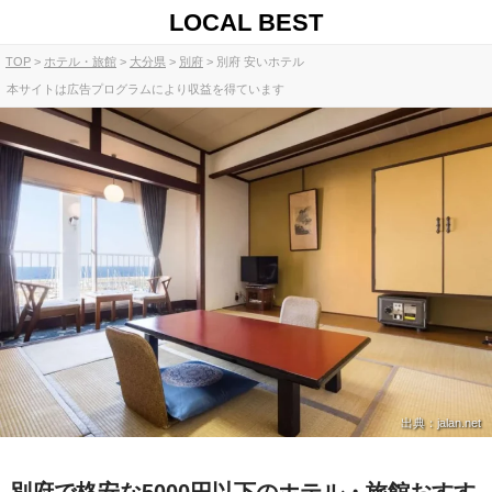
LOCAL BEST
TOP
ホテル・旅館
大分県
別府
別府 安いホテル
本サイトは広告プログラムにより収益を得ています
出典：jalan.net