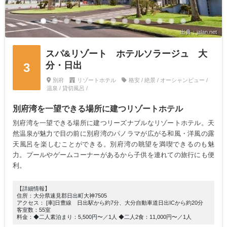
出典：jalan.net
スパ&リゾート ホテルソラージュ 大
分・日出
3
別府
リゾートホテル
格安 / 絶景 / オーシャンビュー /
温泉 / 貸切風呂 /
別府湾を一望できる場所に建つリゾートホテル
別府湾を一望できる場所に建つリーズナブルなリゾートホテル。天
然温泉が魅力で目の前に別府湾のパノラマが広がる和風・洋風の露
天風呂を楽しむことができる。別府湾の眺望を満喫できるのも魅
力。プールやゲームコーナーがあるから子供を連れての旅行にも便
利。
【詳細情報】
住所：大分県速見郡日出町大神7505
アクセス： [車]日豊線 日出駅から約7分、大分自動車道日出ICから約20分
客室数：55室
料金：◆二人素泊まり：5,500円〜／1人 ◆二人2食：11,000円〜／1人