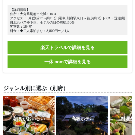
【詳細情報】
住所：大分県別府市北浜2-10-4
アクセス： [車]別府IC～約15分 [電車]別府駅東口～徒歩約8分 [バス・送迎]別
府北浜バス停下車、ホテルの目の前徒歩0分
客室数：184室
料金：◆二人素泊まり：3,800円〜／1人
楽天トラベルで詳細を見る
一休.comで詳細を見る
ジャンル別に選ぶ（別府）
朝食がおいしい
高級ホテル
料理が