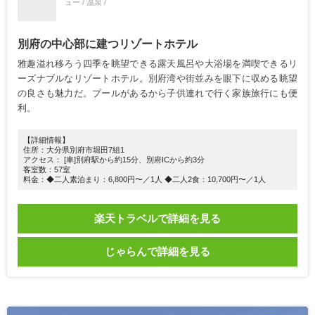
ュー / 温泉 /
別府の中心部に建つリゾートホテル
雅趣溢れ移ろう四季を眺望できる露天風呂や大浴場を満喫できるリ
ーズナブルなリゾートホテル。別府湾や街並みを眼下に収める眺望
の良さも魅力だ。プールがあるから子供連れで行く家族旅行にも便
利。
【詳細情報】
住所：大分県別府市堀田7組1
アクセス： [車]別府駅から約15分、別府ICから約3分
客室数：57室
料金：◆二人素泊まり：6,800円〜／1人 ◆二人2食：10,700円〜／1人
楽天トラベルで詳細を見る
じゃらんで詳細を見る