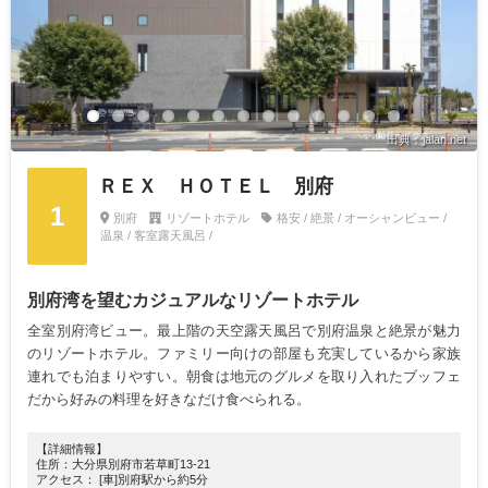
出典：jalan.net
ＲＥＸ ＨＯＴＥＬ 別府
1
別府
リゾートホテル
格安 / 絶景 / オーシャンビュー /
温泉 / 客室露天風呂 /
別府湾を望むカジュアルなリゾートホテル
全室別府湾ビュー。最上階の天空露天風呂で別府温泉と絶景が魅力
のリゾートホテル。ファミリー向けの部屋も充実しているから家族
連れでも泊まりやすい。朝食は地元のグルメを取り入れたブッフェ
だから好みの料理を好きなだけ食べられる。
【詳細情報】
住所：大分県別府市若草町13-21
アクセス： [車]別府駅から約5分