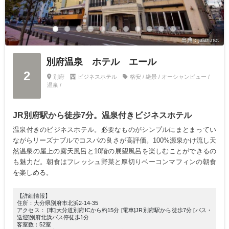
出典：jalan.net
別府温泉 ホテル エール
2
別府
ビジネスホテル
格安 / 絶景 / オーシャンビュー /
温泉 /
JR別府駅から徒歩7分。温泉付きビジネスホテル
温泉付きのビジネスホテル。必要なものがシンプルにまとまってい
ながらリーズナブルでコスパの良さが高評価。100%源泉かけ流し天
然温泉の屋上の露天風呂と10階の展望風呂を楽しむことができるの
も魅力だ。朝食はフレッシュ野菜と厚切りベーコンマフィンの朝食
を楽しめる。
【詳細情報】
住所：大分県別府市北浜2-14-35
アクセス： [車]大分道別府ICから約15分 [電車]JR別府駅から徒歩7分 [バス・
送迎]別府北浜バス停徒歩1分
客室数：52室