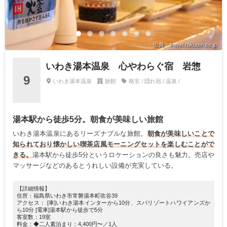
出典：travel.rakuten.co.jp
いわき湯本温泉 心やわらぐ宿 岩惣
9
いわき湯本温泉
旅館
格安 / 隠れ宿 / 温泉 /
湯本駅から徒歩5分。朝食が美味しい旅館
いわき湯本温泉にあるリーズナブルな旅館。
朝食が美味しいことで
知られており懐かしい喫茶店風モーニングセットを楽しむことがで
きる。
湯本駅から徒歩5分というロケーションの良さも魅力。売店や
マッサージなどのあるとうれしい設備が充実している。
【詳細情報】
住所：福島県いわき市常磐湯本町吹谷39
アクセス： [車]いわき湯本インターから10分、スパリゾートハワイアンズか
ら10分 [電車]湯本駅から徒歩で5分
客室数：19室
料金：◆二人素泊まり：4,400円〜／1人