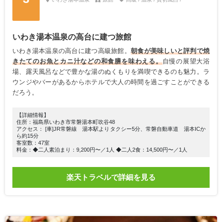
いわき湯本温泉の高台に建つ旅館
いわき湯本温泉の高台に建つ高級旅館。
朝食が美味しいと評判で焼
きたてのお魚とカニ汁などの和食膳を味わえる。
自慢の展望大浴
場、露天風呂などで豊かな湯のぬくもりを満喫できるのも魅力。ラ
ウンジやバーがあるからホテルで大人の時間を過ごすことができる
だろう。
【詳細情報】
住所：福島県いわき市常磐湯本町吹谷48
アクセス： [車]JR常磐線 湯本駅よりタクシー5分、常磐自動車道 湯本ICか
ら約15分
客室数：47室
料金：◆二人素泊まり：9,200円〜／1人 ◆二人2食：14,500円〜／1人
楽天トラベルで詳細を見る