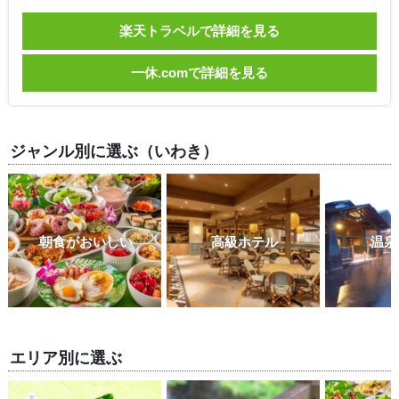
楽天トラベルで詳細を見る
一休.comで詳細を見る
ジャンル別に選ぶ（いわき）
朝食がおいしい
高級ホテル
温泉
エリア別に選ぶ