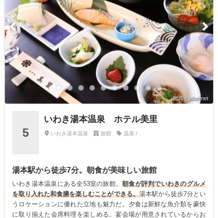
出典：jalan.net
いわき湯本温泉 ホテル美里
5
いわき湯本温泉
旅館
温泉 /
湯本駅から徒歩7分。朝食が美味しい旅館
いわき湯本温泉にある全53室の旅館。
朝食が評判でいわきのグルメ
を取り入れた和食膳を楽しむことができる。
湯本駅から徒歩7分とい
うロケーションに優れた立地も魅力だ。夕食は新鮮な魚介類を豪快
に取り揃えた会席料理を楽しめる。宴会場が用意されているからお