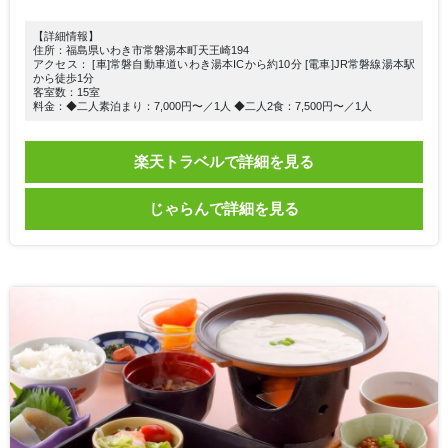
【詳細情報】
住所：福島県いわき市常磐湯本町天王崎194
アクセス： [車]常磐自動車道いわき湯本ICから約10分 [電車]JR常磐線湯本駅
から徒歩1分
客室数：15室
料金：◆二人素泊まり：7,000円〜／1人 ◆二人2食：7,500円〜／1人
楽天トラベルで詳細を見る
じゃらんで詳細を見る