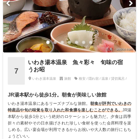
出典：uosho.com
いわき湯本温泉 魚々彩々 旬味の宿
うお昭
7
いわき湯本温泉
旅館
格安 / 隠れ宿 / 温泉 / 貸切風呂 /
JR湯本駅から徒歩1分。朝食が美味しい旅館
いわき湯本温泉にあるリーズナブルな旅館。
朝食が評判でいわきの
特産品や旬の味覚を取り入れた和食膳を楽しむことができる。
JR湯
本駅から徒歩1分という絶好のロケーションも魅力だ。夕食は四季
折々の素材やその日水揚げされた珍しい食材を使った会席料理を楽
しめる。広い宴会場が利用できるからお祝いや大人数の旅行にもち
ょうどいい。