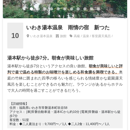
出典：cdn.r-corona.jp
いわき湯本温泉 雨情の宿 新つた
10
いわき湯本温泉
旅館
高級 / 温泉 / 客室露天風呂 /
湯本駅から徒歩7分。朝食が美味しい旅館
湯本駅から徒歩7分というアクセスの良い旅館。
朝食が美味しいと評
判で釜で温める特製のお味噌汁を楽しめる和食膳を満喫できる。
奥
庭の竹林に囲まれた四季の移ろいを感じられる情緒豊かな庭園露天
風呂を楽しむことができるのも魅力だ。ラウンジがあるからホテル
で大人の時間を過ごすことができるだろう。
【詳細情報】
住所：福島県いわき市常磐湯本町吹谷58
アクセス： [車]常磐自動車道・湯本ICから約10分 [電車]常磐線・湯本駅から徒
歩7分
客室数：51室
料金：◆二人素泊まり：9,700円〜／1人 ◆二人2食：11,400円〜／1人