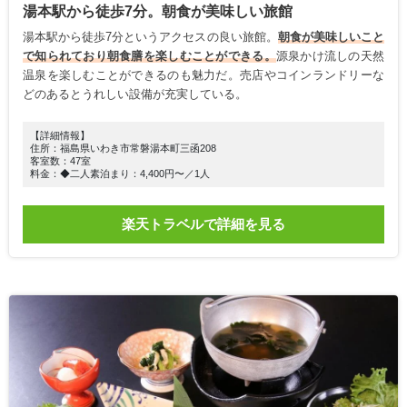
湯本駅から徒歩7分。朝食が美味しい旅館
湯本駅から徒歩7分というアクセスの良い旅館。
朝食が美味しいこと
で知られており朝食膳を楽しむことができる。
源泉かけ流しの天然
温泉を楽しむことができるのも魅力だ。売店やコインランドリーな
どのあるとうれしい設備が充実している。
【詳細情報】
住所：福島県いわき市常磐湯本町三函208
客室数：47室
料金：◆二人素泊まり：4,400円〜／1人
楽天トラベルで詳細を見る