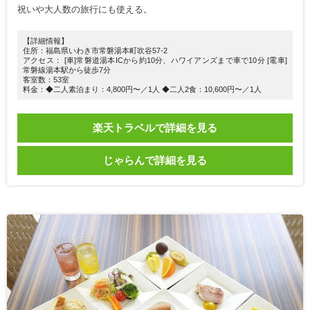
祝いや大人数の旅行にも使える。
【詳細情報】
住所：福島県いわき市常磐湯本町吹谷57-2
アクセス： [車]常磐道湯本ICから約10分、ハワイアンズまで車で10分 [電車]
常磐線湯本駅から徒歩7分
客室数：53室
料金：◆二人素泊まり：4,800円〜／1人 ◆二人2食：10,600円〜／1人
楽天トラベルで詳細を見る
じゃらんで詳細を見る