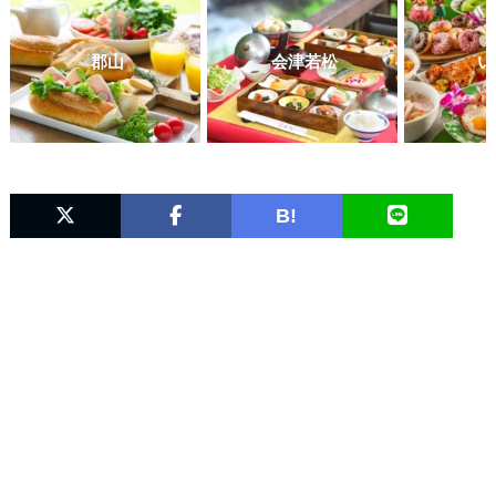
郡山
会津若松
い
B!