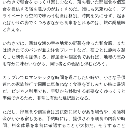
いわきで朝食をゆっくり楽しむなら、落ち着いた部屋食や個室
食を提供する宿を選ぶのがおすすめだ。誰にも気兼ねなく、プ
ライベートな空間で味わう朝食は格別。時間を気にせず、起き
たばかりの姿でくつろぎながら食事をとれるのは、旅の醍醐味
と言える。
いわきでは、新鮮な海の幸や地元の野菜を使った和食膳、また
は焼きたてのパンが並ぶ洋食プレートなど、宿ごとに趣向を凝
らした朝食を提供する。部屋食や個室食であれば、地域の恵み
を存分に味わいながら、同行者との会話も弾むだろう。
カップルでロマンチックな時間を過ごしたい時や、小さな子供
連れの家族旅行で周囲に気兼ねなく食事を楽しみたい時に最適
だ。ビジネス利用でも、早朝から移動する必要なくゆっくりと
準備できるため、非常に有効な選択肢となる。
ただし、部屋食や個室食は提供数に限りがある場合や、別途料
金がかかる宿もある。予約時には、提供される朝食の内容や時
間、料金体系を事前に確認することが大切だ。そうすること