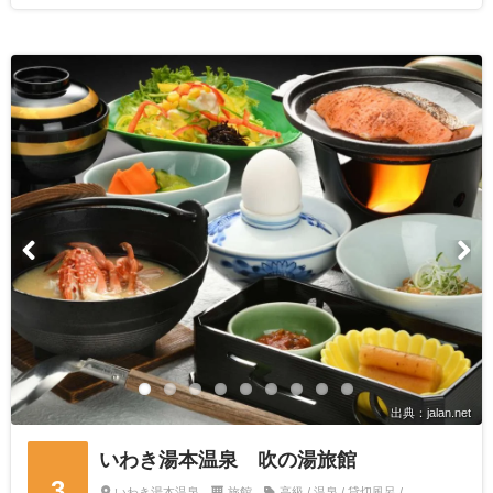
出典：jalan.net
いわき湯本温泉 吹の湯旅館
3
いわき湯本温泉
旅館
高級 / 温泉 / 貸切風呂 /