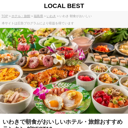
LOCAL BEST
TOP
ホテル・旅館
福島県
いわき
いわき 朝食がおいしい
本サイトは広告プログラムにより収益を得ています
いわきで朝食がおいしいホテル・旅館おすすめ