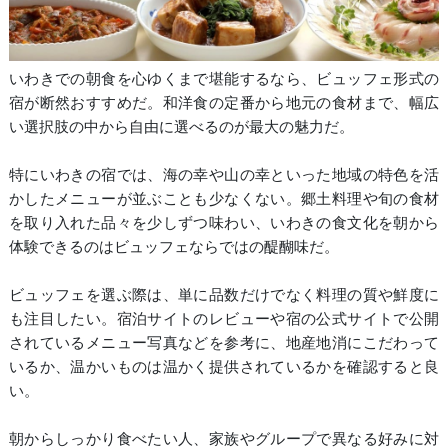
いわきでの朝食を心ゆくまで堪能するなら、ビュッフェ形式の
宿が断然おすすめだ。和洋食の定番から地元の食材まで、幅広
い選択肢の中から自由に選べるのが最大の魅力だ。
特にいわきの宿では、海の幸や山の幸といった地域の特色を活
かしたメニューが並ぶことも少なくない。郷土料理や旬の食材
を取り入れた品々を少しずつ味わい、いわきの食文化を朝から
体験できるのはビュッフェならではの醍醐味だ。
ビュッフェを選ぶ際は、単に品数だけでなく料理の質や鮮度に
も注目したい。宿泊サイトのレビューや宿の公式サイトで公開
されているメニュー写真などを参考に、地産地消にこだわって
いるか、温かいものは温かく提供されているかを確認すると良
い。
朝からしっかり食べたい人、家族やグループで異なる好みに対