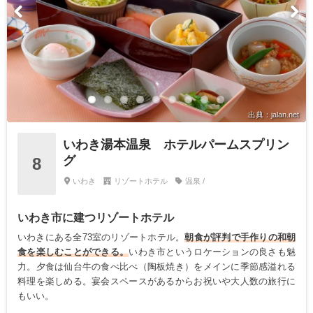
出典：jalan.net
いわき湯本温泉 ホテルパームスプリン
グ
8
いわき
リゾートホテル
温泉 /
いわき市に建つリゾートホテル
いわきにある全73室のリゾートホテル。
朝食が評判で手作りの和朝
食を楽しむことができる。
いわき市というロケーションの良さも魅
力。夕食は仙台牛の食べ比べ（陶板焼き）をメインに季節感溢れる
料理を楽しめる。宴会スペースがあるからお祝いや大人数の旅行に
もいい。