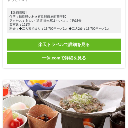
【詳細情報】
住所：福島県いわき市常磐藤原町蕨平50
アクセス： [バス・送迎]湯本駅よりバスにて約15分
客室数：121室
料金：◆二人素泊まり：13,700円〜／1人 ◆二人2食：13,700円〜／1人
楽天トラベルで詳細を見る
一休.comで詳細を見る