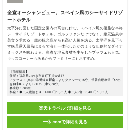
全室オーシャンビュー。スペイン風のシーサイドリゾ
ートホテル
太平洋に面した国定公園内の高台に佇む、スペイン風の優雅な本格
シーサイドリゾートホテル。ゴルフファンだけでなく、絶景温泉や
美食を求める一般の観光客からも高い人気を誇る。太平洋を見下ろ
す絶景露天風呂はまるで海と一体化したかのような圧倒的なダイナ
ミックさを味わえる。多彩な地元食材を生かしたブッフェも人気。
キッズコーナーもあるからファミリーにもおすすめ。
【詳細情報】
住所：福島県いわき市泉町下川大畑17
アクセス： [車]JR常磐線泉駅南口よりタクシーで15分、常磐自動車道『いわ
き勿来IC』より12ｋｍ（車で20分）
客室数：208室
料金：◆二人素泊まり：4,000円〜／1人 ◆二人2食：8,400円〜／1人
楽天トラベルで詳細を見る
一休.comで詳細を見る