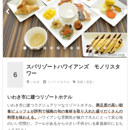
出典：travel.rakuten.co.jp
スパリゾートハワイアンズ モノリスタ
ワー
6
いわき
リゾートホテル
高級 / 温泉 /
いわき市に建つリゾートホテル
いわき市に建つラグジュアリーなリゾートホテル。
満足度の高い朝
食ビュッフェが評判で福島の旬の食材を取り入れた盛りだくさんの
料理を味わえる。
ハワイアンな雰囲気が魅力で大人にとって居心地
のいい空間だ。プールがあるから小さい子供がいる家族旅行にもち
ょうどいい。