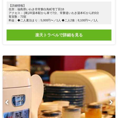
【詳細情報】
住所：福島県いわき市常磐白鳥町壱丁田18
アクセス： [車]JR湯本駅から車で7分、常磐道いわき湯本ICから約5分
客室数：73室
料金：◆二人素泊まり：5,000円〜／1人 ◆二人2食：8,100円〜／1人
楽天トラベルで詳細を見る