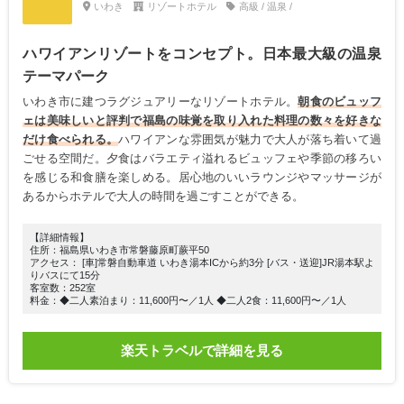
いわき
リゾートホテル
高級 / 温泉 /
ハワイアンリゾートをコンセプト。日本最大級の温泉
テーマパーク
いわき市に建つラグジュアリーなリゾートホテル。
朝食のビュッフ
ェは美味しいと評判で福島の味覚を取り入れた料理の数々を好きな
だけ食べられる。
ハワイアンな雰囲気が魅力で大人が落ち着いて過
ごせる空間だ。夕食はバラエティ溢れるビュッフェや季節の移ろい
を感じる和食膳を楽しめる。居心地のいいラウンジやマッサージが
あるからホテルで大人の時間を過ごすことができる。
【詳細情報】
住所：福島県いわき市常磐藤原町蕨平50
アクセス： [車]常磐自動車道 いわき湯本ICから約3分 [バス・送迎]JR湯本駅よ
りバスにて15分
客室数：252室
料金：◆二人素泊まり：11,600円〜／1人 ◆二人2食：11,600円〜／1人
楽天トラベルで詳細を見る