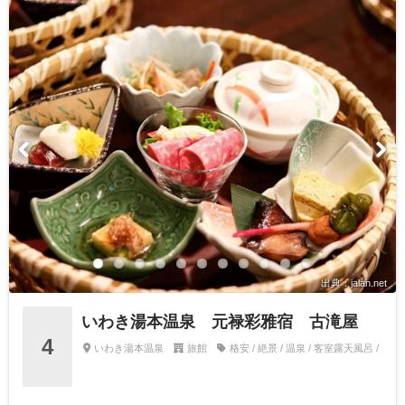
出典：jalan.net
いわき湯本温泉 元禄彩雅宿 古滝屋
4
いわき湯本温泉
旅館
格安 / 絶景 / 温泉 / 客室露天風呂 /