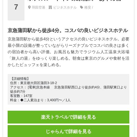
7
羽田空港
ビジネスホテル
格安 /
京急蒲田駅から徒歩4分。コスパの良いビジネスホテル
京急蒲田駅から徒歩4分というアクセスの良いビジネスホテル。必要
最小限の設備が整っていながらリーズナブルでコスパの良さは多く
の宿泊者から高い評価。お風呂も魅力でラジウム人工温泉大浴場
「旅人の湯」をゆっくり楽しめる。朝食は東京のグルメや食材を活
かしたビュッフェを楽しめる。
【詳細情報】
住所：東京都大田区蒲田3-18-2
アクセス： [電車]京急本線 京急蒲田駅西口より徒歩約4分、蒲田駅東口より
徒歩約7分
客室数：147室
料金：◆二人素泊まり：3,400円〜／1人
楽天トラベルで詳細を見る
じゃらんで詳細を見る