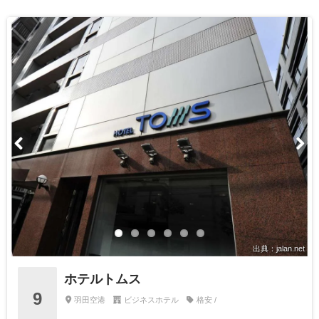
出典：jalan.net
ホテルトムス
9
羽田空港
ビジネスホテル
格安 /