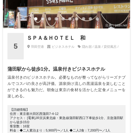
出典：jalan.net
ＳＰＡ＆ＨＯＴＥＬ 和
5
羽田空港
ビジネスホテル
隠れ宿 / 温泉 / 貸切風呂 /
蒲田駅から徒歩1分。温泉付きビジネスホテル
温泉付きのビジネスホテル。必要なものが整ってながらリーズナブ
ルでコスパの良さが高評価。源泉掛け流しの黒湯温泉を楽しむこと
ができるのも魅力だ。朝食は東京の食材を活かした定食メニューを
楽しめる。
【詳細情報】
住所：東京都大田区西蒲田7-4-12
アクセス： [電車]JR京浜東北線・東急線蒲田駅西口下車徒歩1分、京急蒲田駅
から徒歩15分
客室数：16室
料金：◆二人素泊まり：5,900円〜／1人 ◆二人2食：7,200円〜／1人