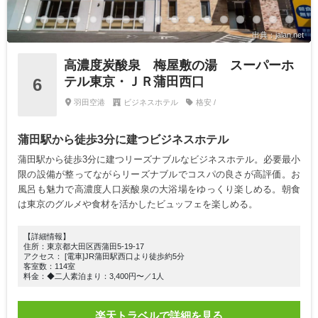
出典：jalan.net
高濃度炭酸泉 梅屋敷の湯 スーパーホ
テル東京・ＪＲ蒲田西口
6
羽田空港
ビジネスホテル
格安 /
蒲田駅から徒歩3分に建つビジネスホテル
蒲田駅から徒歩3分に建つリーズナブルなビジネスホテル。必要最小
限の設備が整ってながらリーズナブルでコスパの良さが高評価。お
風呂も魅力で高濃度人口炭酸泉の大浴場をゆっくり楽しめる。朝食
は東京のグルメや食材を活かしたビュッフェを楽しめる。
【詳細情報】
住所：東京都大田区西蒲田5-19-17
アクセス： [電車]JR蒲田駅西口より徒歩約5分
客室数：114室
料金：◆二人素泊まり：3,400円〜／1人
楽天トラベルで詳細を見る