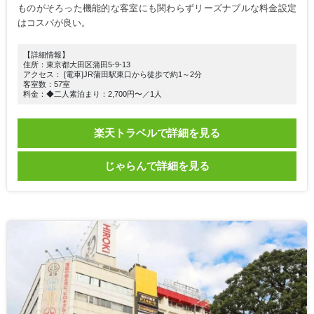
ものがそろった機能的な客室にも関わらずリーズナブルな料金設定
はコスパが良い。
【詳細情報】
住所：東京都大田区蒲田5-9-13
アクセス： [電車]JR蒲田駅東口から徒歩で約1～2分
客室数：57室
料金：◆二人素泊まり：2,700円〜／1人
楽天トラベルで詳細を見る
じゃらんで詳細を見る