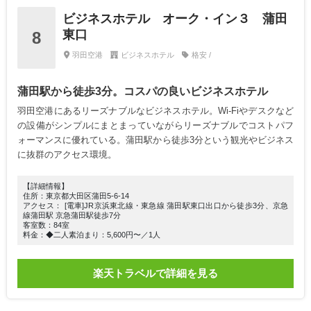
ビジネスホテル オーク・イン３ 蒲田
東口
8
羽田空港
ビジネスホテル
格安 /
蒲田駅から徒歩3分。コスパの良いビジネスホテル
羽田空港にあるリーズナブルなビジネスホテル。Wi-Fiやデスクなど
の設備がシンプルにまとまっていながらリーズナブルでコストパフ
ォーマンスに優れている。蒲田駅から徒歩3分という観光やビジネス
に抜群のアクセス環境。
【詳細情報】
住所：東京都大田区蒲田5-6-14
アクセス： [電車]JR京浜東北線・東急線 蒲田駅東口出口から徒歩3分、京急
線蒲田駅 京急蒲田駅徒歩7分
客室数：84室
料金：◆二人素泊まり：5,600円〜／1人
楽天トラベルで詳細を見る