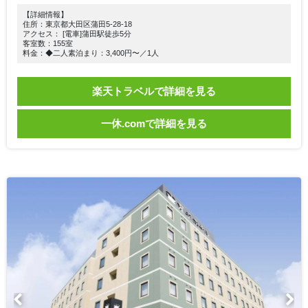
【詳細情報】
住所：東京都大田区蒲田5-28-18
アクセス： [電車]蒲田駅徒歩5分
客室数：155室
料金：◆二人素泊まり：3,400円〜／1人
楽天トラベルで詳細を見る
一休.comで詳細を見る