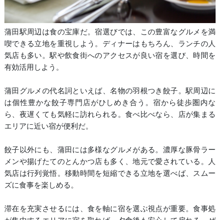
蒲田駅周辺は食の宝庫だ。宿選びでは、この豊富なグルメを満
喫できる立地を重視しよう。ディナーはもちろん、ランチの人
気店も多い。駅や飲食街へのアクセスが良い宿を選び、時間を
有効活用しよう。
蒲田グルメの代名詞といえば、名物の羽根つき餃子。駅周辺に
は個性豊かな餃子専門店がひしめき合う。宿から徒歩圏内な
ら、夜遅くても気軽に訪れられる。食べ比べなら、店が集まる
エリアに近い宿が便利だ。
餃子以外にも、蒲田には多様なグルメがある。濃厚な豚骨ラー
メンや揚げたてのとんかつ店も多く、地元で愛されている。人
気店は行列覚悟。移動時間を短縮できる立地を選べば、スムー
ズに食事を楽しめる。
滞在を充実させるには、食を軸に宿を選ぶ視点が重要。食事処