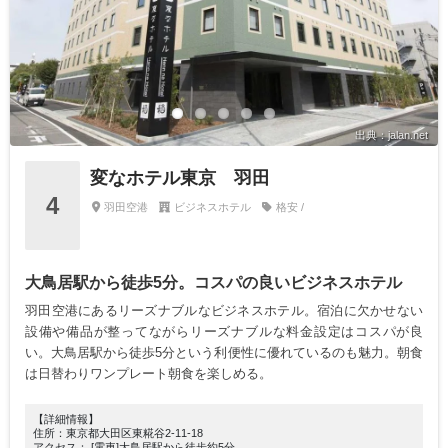
出典：jalan.net
変なホテル東京 羽田
4
羽田空港
ビジネスホテル
格安 /
大鳥居駅から徒歩5分。コスパの良いビジネスホテル
羽田空港にあるリーズナブルなビジネスホテル。宿泊に欠かせない
設備や備品が整ってながらリーズナブルな料金設定はコスパが良
い。大鳥居駅から徒歩5分という利便性に優れているのも魅力。朝食
は日替わりワンプレート朝食を楽しめる。
【詳細情報】
住所：東京都大田区東糀谷2-11-18
アクセス： [電車]大鳥居駅から徒歩約5分