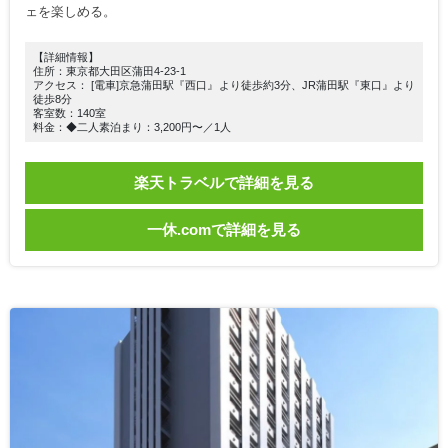
ェを楽しめる。
【詳細情報】
住所：東京都大田区蒲田4-23-1
アクセス： [電車]京急蒲田駅『西口』より徒歩約3分、JR蒲田駅『東口』より
徒歩8分
客室数：140室
料金：◆二人素泊まり：3,200円〜／1人
楽天トラベルで詳細を見る
一休.comで詳細を見る