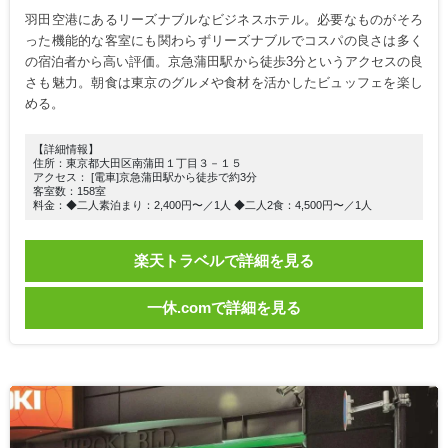
羽田空港にあるリーズナブルなビジネスホテル。必要なものがそろ
った機能的な客室にも関わらずリーズナブルでコスパの良さは多く
の宿泊者から高い評価。京急蒲田駅から徒歩3分というアクセスの良
さも魅力。朝食は東京のグルメや食材を活かしたビュッフェを楽し
める。
【詳細情報】
住所：東京都大田区南蒲田１丁目３－１５
アクセス： [電車]京急蒲田駅から徒歩で約3分
客室数：158室
料金：◆二人素泊まり：2,400円〜／1人 ◆二人2食：4,500円〜／1人
楽天トラベルで詳細を見る
一休.comで詳細を見る