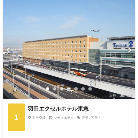
出典：jalan.net
羽田エクセルホテル東急
1
羽田空港
シティホテル
絶景 / 夜景 /