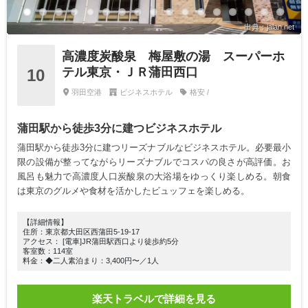
出典：jalan.net
高濃度炭酸泉 梅屋敷の湯 スーパーホ
テル東京・ＪＲ蒲田西口
10
羽田空港
ビジネスホテル
格安 /
蒲田駅から徒歩3分に建つビジネスホテル
蒲田駅から徒歩3分に建つリーズナブルなビジネスホテル。必要最小
限の設備が整ってながらリーズナブルでコスパの良さが高評価。お
風呂も魅力で高濃度人口炭酸泉の大浴場をゆっくり楽しめる。朝食
は東京のグルメや食材を活かしたビュッフェを楽しめる。
【詳細情報】
住所：東京都大田区西蒲田5-19-17
アクセス： [電車]JR蒲田駅西口より徒歩約5分
客室数：114室
料金：◆二人素泊まり：3,400円〜／1人
楽天トラベルで詳細を見る