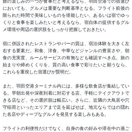
旅の楽しみの一つが食事だと考えるなら、羽田空港での宿選び
においても、グルメは重要な判断基準となる。フライト前後の
限られた時間で美味しいものを堪能したい、あるいは宿でゆっ
くりと食事を楽しみたいと考えるなら、宿自体の提供するグル
メ環境や周辺の選択肢をしっかり把握しておきたい。
宿に併設されたレストランやバーの質は、宿泊体験を大きく左
右する要素だ。和食、洋食、中華などジャンルの豊富さや、朝
食の充実度、ルームサービスの有無なども確認すべき点。旅の
始まりや締めくくりを、質の高い食事で彩りたいと願うなら、
これらを重視した宿選びが賢明だ。
また、羽田空港ターミナル内には、多様な飲食店が集結してい
る。早朝出発や深夜到着に対応する店、手軽にテイクアウトで
きる店など、その選択肢は幅広い。さらに、近隣の大鳥居や穴
守稲荷といったエリアまで足を延ばせば、地元ならではの隠れ
た名店やディープなグルメを発見する楽しみもある。
フライトの利便性だけでなく、自身の食の好みや滞在中の過ご