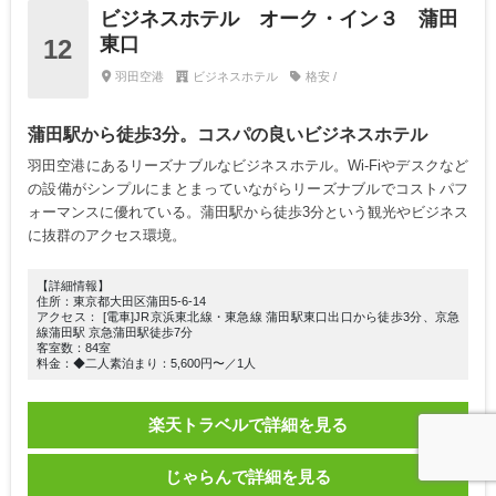
ビジネスホテル オーク・イン３ 蒲田
東口
12
羽田空港
ビジネスホテル
格安 /
蒲田駅から徒歩3分。コスパの良いビジネスホテル
羽田空港にあるリーズナブルなビジネスホテル。Wi-Fiやデスクなど
の設備がシンプルにまとまっていながらリーズナブルでコストパフ
ォーマンスに優れている。蒲田駅から徒歩3分という観光やビジネス
に抜群のアクセス環境。
【詳細情報】
住所：東京都大田区蒲田5-6-14
アクセス： [電車]JR京浜東北線・東急線 蒲田駅東口出口から徒歩3分、京急
線蒲田駅 京急蒲田駅徒歩7分
客室数：84室
料金：◆二人素泊まり：5,600円〜／1人
楽天トラベルで詳細を見る
じゃらんで詳細を見る