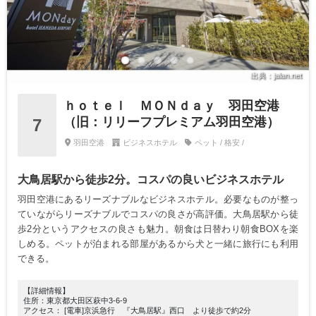
出典：jalan.net
ｈｏｔｅｌ ＭＯＮｄａｙ 羽田空港
（旧：リリーフプレミアム羽田空港）
7
羽田空港
ビジネスホテル
ペット / 格安 /
大鳥居駅から徒歩2分。コスパの良いビジネスホテル
羽田空港にあるリーズナブルなビジネスホテル。必要なものが整っ
ていながらリーズナブルでコスパの良さが高評価。大鳥居駅から徒
歩2分というアクセスの良さも魅力。朝食は日替わり朝食BOXを楽
しめる。ペットが泊まれる部屋があるから犬と一緒に旅行にも利用
できる。
【詳細情報】
住所：東京都大田区萩中3-6-9
アクセス： [電車]京浜急行 『大鳥居駅』西口 より徒歩で約2分