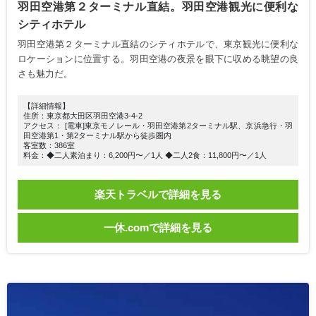
羽田空港第２ターミナル直結。羽田空港観光に便利な
シティホテル
羽田空港第２ターミナル直結のシティホテルで、東京観光に便利な
ロケーションに位置する。羽田空港の夜景を眼下に収める眺望の良
さも魅力だ。
【詳細情報】
住所：東京都大田区羽田空港3-4-2
アクセス： [電車]東京モノレール・羽田空港第2ターミナル駅、京浜急行・羽
田空港第1・第2ターミナル駅から徒歩圏内
客室数：386室
料金：◆二人素泊まり：6,200円〜／1人 ◆二人2食：11,800円〜／1人
楽天トラベルで詳細を見る
一休.comで詳細を見る