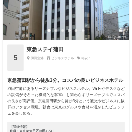
出典：jalan.net
東急ステイ蒲田
5
羽田空港
ビジネスホテル
格安 /
京急蒲田駅から徒歩3分。コスパの良いビジネスホテル
羽田空港にあるリーズナブルなビジネスホテル。Wi-Fiやデスクなど
の設備がそろった機能的な客室にも関わらずリーズナブルでコスパ
の良さが高評価。京急蒲田駅から徒歩3分という観光やビジネスに抜
群のアクセス環境。朝食は東京のグルメや食材を活かしたビュッフ
ェを楽しめる。
【詳細情報】
住所：東京都大田区蒲田4-23-1