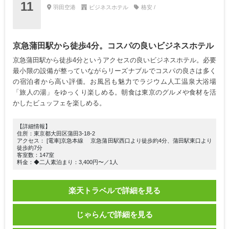
11
羽田空港
ビジネスホテル
格安 /
京急蒲田駅から徒歩4分。コスパの良いビジネスホテル
京急蒲田駅から徒歩4分というアクセスの良いビジネスホテル。必要
最小限の設備が整っていながらリーズナブルでコスパの良さは多く
の宿泊者から高い評価。お風呂も魅力でラジウム人工温泉大浴場
「旅人の湯」をゆっくり楽しめる。朝食は東京のグルメや食材を活
かしたビュッフェを楽しめる。
【詳細情報】
住所：東京都大田区蒲田3-18-2
アクセス： [電車]京急本線 京急蒲田駅西口より徒歩約4分、蒲田駅東口より
徒歩約7分
客室数：147室
料金：◆二人素泊まり：3,400円〜／1人
楽天トラベルで詳細を見る
じゃらんで詳細を見る