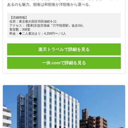
あるのも魅力。朝食は和朝食か洋朝食から選べる。
【詳細情報】
住所：東京都大田区羽田旭町4-11
アクセス： [電車]京急空港線『穴守稲荷駅』徒歩3分。
客室数：308室
料金：◆二人素泊まり：4,200円〜／1人
楽天トラベルで詳細を見る
一休.comで詳細を見る