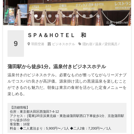
出典：jalan.net
ＳＰＡ＆ＨＯＴＥＬ 和
9
羽田空港
ビジネスホテル
隠れ宿 / 温泉 / 貸切風呂 /
蒲田駅から徒歩1分。温泉付きビジネスホテル
温泉付きのビジネスホテル。必要なものが整ってながらリーズナブ
ルでコスパの良さが高評価。源泉掛け流しの黒湯温泉を楽しむこと
ができるのも魅力だ。朝食は東京の食材を活かした定食メニューを
楽しめる。
【詳細情報】
住所：東京都大田区西蒲田7-4-12
アクセス： [電車]JR京浜東北線・東急線蒲田駅西口下車徒歩1分、京急蒲田駅
から徒歩15分
客室数：16室
料金：◆二人素泊まり：5,900円〜／1人 ◆二人2食：7,200円〜／1人