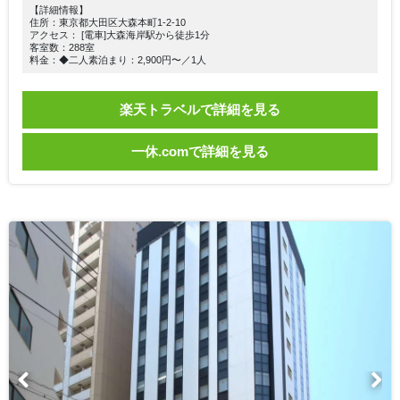
【詳細情報】
住所：東京都大田区大森本町1-2-10
アクセス： [電車]大森海岸駅から徒歩1分
客室数：288室
料金：◆二人素泊まり：2,900円〜／1人
楽天トラベルで詳細を見る
一休.comで詳細を見る