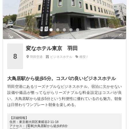
出典：jalan.net
変なホテル東京 羽田
8
羽田空港
ビジネスホテル
格安 /
大鳥居駅から徒歩5分。コスパの良いビジネスホテル
羽田空港にあるリーズナブルなビジネスホテル。宿泊に欠かせない
設備や備品が整ってながらリーズナブルな料金設定はコスパが良
い。大鳥居駅から徒歩5分という利便性に優れているのも魅力。朝食
は日替わりワンプレート朝食を楽しめる。
【詳細情報】
住所：東京都大田区東糀谷2-11-18
アクセス： [電車]大鳥居駅から徒歩約5分