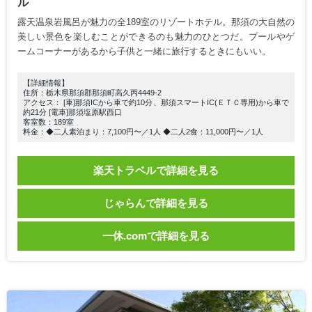
ル
露天温泉岩風呂が魅力の全189室のリゾートホテル。那須の大自然の
美しい景色を楽しむことができるのも魅力のひとつだ。プールやゲ
ームコーナーがあるから子供と一緒に旅行するときにもいい。
【詳細情報】
住所：栃木県那須郡那須町高久丙4449-2
アクセス： [車]那須ICから車で約10分、那須スマートIC(ＥＴＣ専用)から車で
約21分 [電車]那須塩原駅西口
客室数：189室
料金：◆二人素泊まり：7,100円〜／1人 ◆二人2食：11,000円〜／1人
楽天トラベルで詳細を見る
じゃらんで詳細を見る
一休.comで詳細を見る