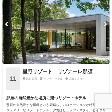
出典：travel.rakuten.co.jp
星野リゾート リゾナーレ那須
11
那須高原
リゾートホテル
高級 / 温泉 /
那須の自然豊かな場所に建つリゾートホテル
那須の自然豊かな場所という素晴らしいロケーションが特長のラグ
ジュアリーなリゾートホテル。夕食はビュッフェスタイルとイタリ