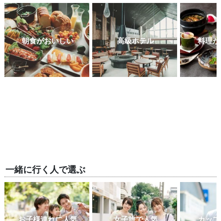
朝食がおいしい
高級ホテル
料理が
一緒に行く人で選ぶ
お子様連れに人気
女子旅で人気
カップ