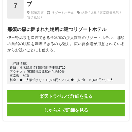
ブ
7
那須高原
リゾートホテル
絶景 / 温泉 / 客室露天風呂 /
貸切風呂 /
那須の森に囲まれた場所に建つリゾートホテル
伊王野温泉を満喫できる全30室の少人数制のリゾートホテル。那須
の自然の眺望を満喫できるのも魅力。広い宴会場が用意されている
からお祝いごとにも使える。
【詳細情報】
住所：栃木県那須郡那須町伊王野2710
アクセス： [車]那須塩原駅から約30分
客室数：30室
料金：◆二人素泊まり：11,600円〜／1人 ◆二人2食：19,600円〜／1人
楽天トラベルで詳細を見る
じゃらんで詳細を見る