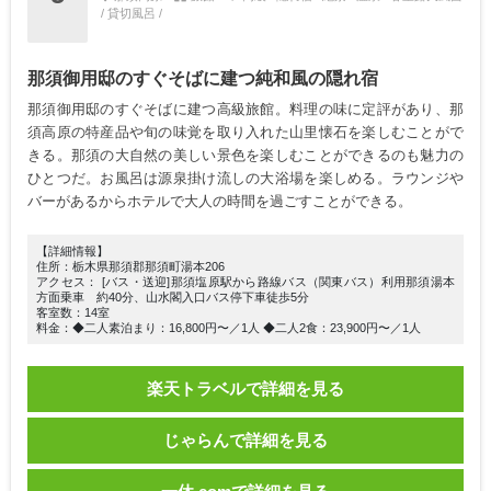
/ 貸切風呂 /
那須御用邸のすぐそばに建つ純和風の隠れ宿
那須御用邸のすぐそばに建つ高級旅館。料理の味に定評があり、那
須高原の特産品や旬の味覚を取り入れた山里懐石を楽しむことがで
きる。那須の大自然の美しい景色を楽しむことができるのも魅力の
ひとつだ。お風呂は源泉掛け流しの大浴場を楽しめる。ラウンジや
バーがあるからホテルで大人の時間を過ごすことができる。
【詳細情報】
住所：栃木県那須郡那須町湯本206
アクセス： [バス・送迎]那須塩原駅から路線バス（関東バス）利用那須湯本
方面乗車 約40分、山水閣入口バス停下車徒歩5分
客室数：14室
料金：◆二人素泊まり：16,800円〜／1人 ◆二人2食：23,900円〜／1人
楽天トラベルで詳細を見る
じゃらんで詳細を見る