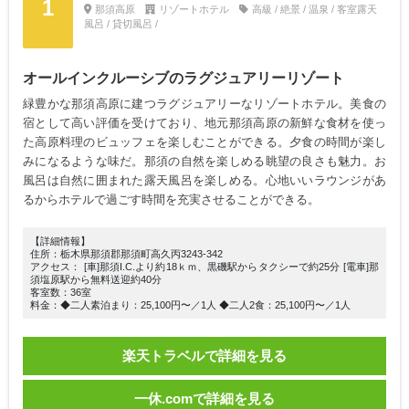
1
那須高原
リゾートホテル
高級 / 絶景 / 温泉 / 客室露天
風呂 / 貸切風呂 /
オールインクルーシブのラグジュアリーリゾート
緑豊かな那須高原に建つラグジュアリーなリゾートホテル。美食の
宿として高い評価を受けており、地元那須高原の新鮮な食材を使っ
た高原料理のビュッフェを楽しむことができる。夕食の時間が楽し
みになるような味だ。那須の自然を楽しめる眺望の良さも魅力。お
風呂は自然に囲まれた露天風呂を楽しめる。心地いいラウンジがあ
るからホテルで過ごす時間を充実させることができる。
【詳細情報】
住所：栃木県那須郡那須町高久丙3243-342
アクセス： [車]那須I.C.より約18ｋｍ、黒磯駅からタクシーで約25分 [電車]那
須塩原駅から無料送迎約40分
客室数：36室
料金：◆二人素泊まり：25,100円〜／1人 ◆二人2食：25,100円〜／1人
楽天トラベルで詳細を見る
一休.comで詳細を見る