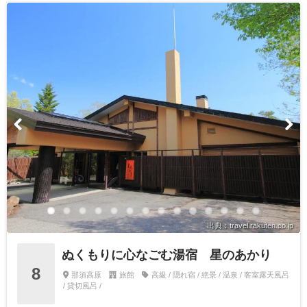
出典：travel.rakuten.co.jp
ぬくもりに心なごむ湯宿 星のあかり
8
那須高原
旅館
高級 / 隠れ宿 / 絶景 / 温泉 / 客室露天風呂
/ 貸切風呂 /