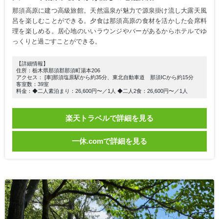
那須高原に建つ高級旅館。天然温泉が魅力で源泉掛け流し大露天風
呂を楽しむことができる。夕食は那須高原の食材を活かした会席料
理を楽しめる。居心地のいいラウンジやバーがあるからホテルでゆ
っくりと過ごすことができる。
【詳細情報】
住所：栃木県那須郡那須町湯本206
アクセス： [車]那須塩原駅から約35分、東北自動車道 那須ICから約15分
客室数：39室
料金：◆二人素泊まり：26,600円〜／1人 ◆二人2食：26,600円〜／1人
楽天トラベルで詳細を見る
一休.comで詳細を見る