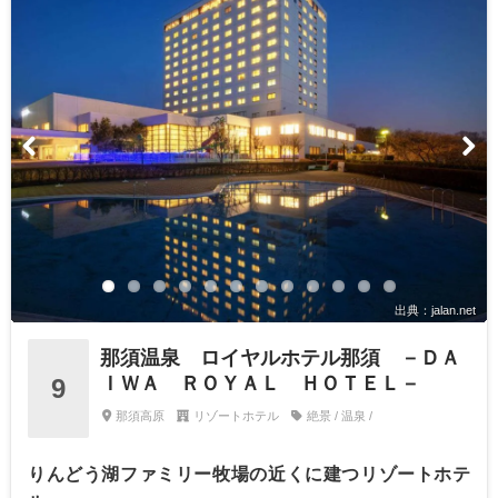
出典：jalan.net
那須温泉 ロイヤルホテル那須 －ＤＡ
ＩＷＡ ＲＯＹＡＬ ＨＯＴＥＬ－
9
那須高原
リゾートホテル
絶景 / 温泉 /
りんどう湖ファミリー牧場の近くに建つリゾートホテ