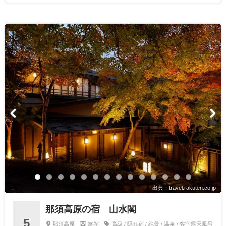
出典：travel.rakuten.co.jp
那須高原の宿 山水閣
5
那須高原
旅館
高級 / 隠れ宿 / 絶景 / 温泉 / 客室露天風呂