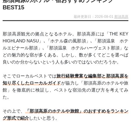
那須高原のホテル・宿おすすめランキング
BEST15
最終更新日：2026-08-01
那須高原
那須高原観光の拠点となるホテル。那須高原には「THE KEY
HIGHLAND NASU」､「ホテル森の風那須」､「那須温泉 ホテ
ルエピナール那須」､「那須温泉 ホテルハーヴェスト那須」な
どの魅力的な宿が多くある。しかし、数が多くてどこを選べば
良いのか分からないという人も多いのではないのだろうか。
そこでローカルベストでは
旅行経験豊富な編集部と那須高原を
知り尽くしたローカルガイド
が協力し「那須高原のホテルや旅
館」を徹底的に検証し、ベストな宿泊先の選び方を考えてみ
た。
その上で、
「那須高原のホテルや旅館」のおすすめをランキン
グ形式で紹介
したいと思う。