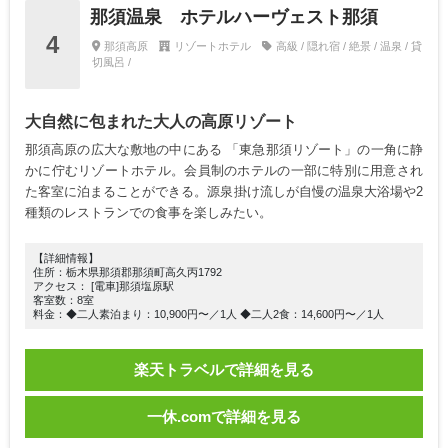
那須温泉 ホテルハーヴェスト那須
4
那須高原
リゾートホテル
高級 / 隠れ宿 / 絶景 / 温泉 / 貸
切風呂 /
大自然に包まれた大人の高原リゾート
那須高原の広大な敷地の中にある 「東急那須リゾート」の一角に静
かに佇むリゾートホテル。会員制のホテルの一部に特別に用意され
た客室に泊まることができる。源泉掛け流しが自慢の温泉大浴場や2
種類のレストランでの食事を楽しみたい。
【詳細情報】
住所：栃木県那須郡那須町高久丙1792
アクセス： [電車]那須塩原駅
客室数：8室
料金：◆二人素泊まり：10,900円〜／1人 ◆二人2食：14,600円〜／1人
楽天トラベルで詳細を見る
一休.comで詳細を見る