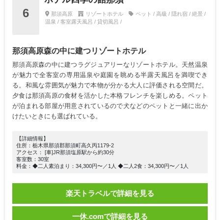
6
那須高原
リゾートホテル
ペット / 高級 / 隠れ宿 / 絶景 /
温泉 / 客室露天風呂 / 貸切風呂 /
那須高原森の中に建つリゾートホテル
那須高原森の中に建つラグジュアリーなリゾートホテル。天然温泉
が魅力で全客室の専用温泉や庭園を眺める半露天風呂を満喫でき
る。和風な雰囲気が魅力で本物が分かる大人に評価される空間だ。
夕食は那須高原の食材を活かした本格フレンチを楽しめる。ペット
が泊まれる部屋が用意されているので犬などのペットと一緒に出か
けたいときにも選ばれている。
【詳細情報】
住所：栃木県那須郡那須町高久丙1179-2
アクセス： [車]JR那須塩原駅から約30分
客室数：30室
料金：◆二人素泊まり：34,300円〜／1人 ◆二人2食：34,300円〜／1人
楽天トラベルで詳細を見る
一休.comで詳細を見る