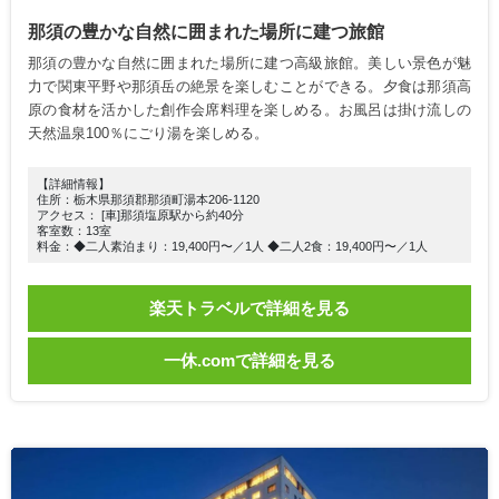
那須の豊かな自然に囲まれた場所に建つ旅館
那須の豊かな自然に囲まれた場所に建つ高級旅館。美しい景色が魅
力で関東平野や那須岳の絶景を楽しむことができる。夕食は那須高
原の食材を活かした創作会席料理を楽しめる。お風呂は掛け流しの
天然温泉100％にごり湯を楽しめる。
【詳細情報】
住所：栃木県那須郡那須町湯本206-1120
アクセス： [車]那須塩原駅から約40分
客室数：13室
料金：◆二人素泊まり：19,400円〜／1人 ◆二人2食：19,400円〜／1人
楽天トラベルで詳細を見る
一休.comで詳細を見る