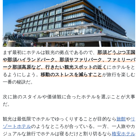
まず最初にホテルは観光の拠点であるので、
那須どうぶつ王国
や那須ハイランドパーク、那須サファリパーク、ファミリーパ
ーク那須高原など、行きたい観光スポットの近く
にホテルをと
るようにしよう。
移動のストレスを減らすこと
が旅行を楽しむ
一番の秘訣だ。
次に旅のスタイルや価値観に合ったホテルを選ぶことが大事
だ。
観光は最低限でホテルでゆっくりすることが目的なら
旅館
や
リ
ゾートホテル
のようなところが合っている。一方、一人旅やカ
ジュアルな旅行でホテルは寝るだけと割り切るなら
格安ホテル