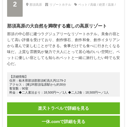
2
那須高原
リゾートホテル
ペット / 高級 / 絶景 / 温泉 /
那須高原の大自然を満喫する癒しの高原リゾート
那須の中心部に建つラグジュアリーなリゾートホテル。美食の宿と
して高い評価を受けており、創作懐石、創作和食、創作イタリアン
から選んで楽しむことができる。食事だけでも食べに行きたくなる
味だ。上質な雰囲気が魅力で大人にとって居心地のいい空間だ。ペ
ットに優しい宿としても知られペットと一緒に旅行したい時でも安
心だ。
【詳細情報】
住所：栃木県那須郡那須町高久丙1179-2
アクセス： [車]JR那須塩原駅から約30分
客室数：90室
料金：◆二人素泊まり：18,500円〜／1人 ◆二人2食：18,500円〜／1人
楽天トラベルで詳細を見る
一休.comで詳細を見る