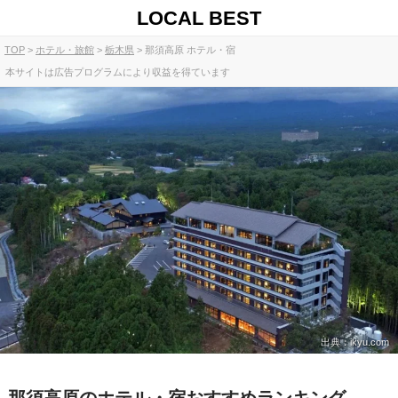
LOCAL BEST
TOP
ホテル・旅館
栃木県
那須高原 ホテル・宿
本サイトは広告プログラムにより収益を得ています
出典：ikyu.com