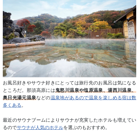
お風呂好きやサウナ好きにとっては旅行先のお風呂は気になる
ところだ。那須高原には
鬼怒川温泉や塩原温泉、湯西川温泉、
奥日光湯元温泉
などの
温泉地があるので温泉を楽しめる宿は数
多くある
。
最近のサウナブームによりサウナが充実したホテルも増えてい
るので
サウナが人気のホテル
を選ぶのもおすすめ。