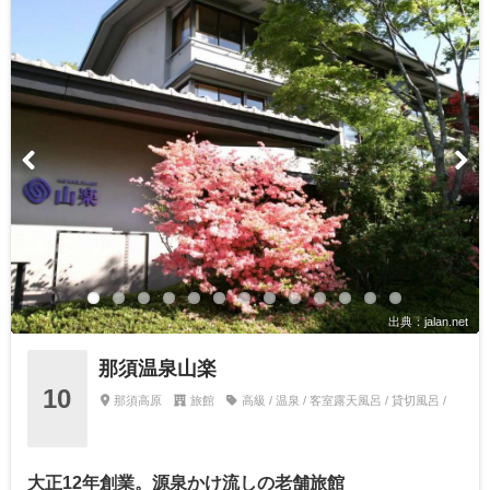
出典：jalan.net
那須温泉山楽
10
那須高原
旅館
高級 / 温泉 / 客室露天風呂 / 貸切風呂 /
大正12年創業。源泉かけ流しの老舗旅館