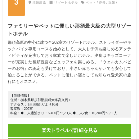
3
那須高原
リゾートホテル
ペット / 絶景 / 温泉 /
ファミリーやペットに優しい那須最大級の大型リゾー
トホテル
那須高原の中心に建つ全202室のリゾートホテル。ストライダーやキ
ックバイク専用コースを始めとして、大人も子供も楽しめるアクテ
ィビティが充実しており家族で楽しいホテル。夕食はキッズコーナ
ーが充実した種類豊富なビュッフェを楽しめる。『ウェルカムベビ
ーのお宿』の認定も受けており、小さい赤ちゃんがいても安心して
泊まることができる。ペットに優しい宿としても知られ愛犬家の旅
行にもオススメ。
【詳細情報】
住所：栃木県那須郡那須町大字高久丙1-
アクセス： [車]那須I.Cより10分
客室数：202室
料金：◆二人素泊まり：5,400円〜／1人 ◆二人2食：10,200円〜／1人
楽天トラベルで詳細を見る