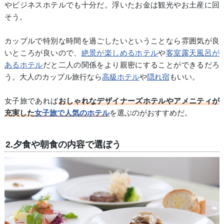
やビジネスホテルでも十分だ。浮いたお金は観光やお土産に回
そう。
カップルで特別な時間を過ごしたいということなら雰囲気が良
いところが良いので、
絶景が楽しめるホテル
や
客室露天風呂が
あるホテル
だと二人の関係をより親密にすることができるだろ
う。大人のカップル旅行なら
高級ホテル
や
隠れ宿
もいい。
女子旅であれば
おしゃれなデザイナーズホテルやアメニティが
充実した
女子旅で人気のホテル
を選ぶのがおすすめだ。
2.夕食や朝食の内容で選ぼう