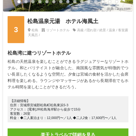
出典：ikyu.com
松島温泉元湯 ホテル海風土
3
松島
リゾートホテル
高級 / 隠れ宿 / 絶景 / 温泉 / 客室露
天風呂 /
松島湾に建つリゾートホテル
松島の天然温泉を楽しむことができるラグジュアリーなリゾートホ
テル。和とバリテイストが融合した、南国風な雰囲気が特徴的でつ
い長居したくなるような空間だ。夕食は宮城の食材を活かした会席
料理を楽しめる。ラウンジやマッサージがあるから長期滞在でもホ
テル時間を楽しむことができるだろう。
【詳細情報】
住所：宮城県宮城郡松島町松島東浜5-3
アクセス： [電車]JR松島海岸駅から徒歩で15分
客室数：26室
料金：◆二人素泊まり：12,000円〜／1人 ◆二人2食：17,600円〜／1人
楽天トラベルで詳細を見る