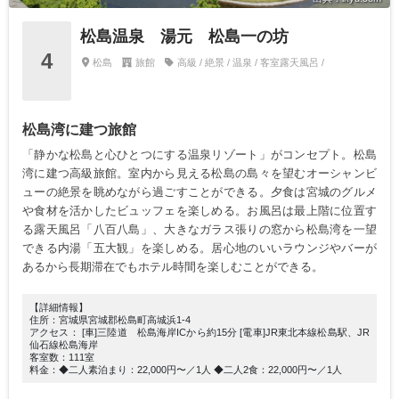
松島温泉 湯元 松島一の坊
4
松島
旅館
高級 / 絶景 / 温泉 / 客室露天風呂 /
松島湾に建つ旅館
「静かな松島と心ひとつにする温泉リゾート」がコンセプト。松島
湾に建つ高級旅館。室内から見える松島の島々を望むオーシャンビ
ューの絶景を眺めながら過ごすことができる。夕食は宮城のグルメ
や食材を活かしたビュッフェを楽しめる。お風呂は最上階に位置す
る露天風呂「八百八島」、大きなガラス張りの窓から松島湾を一望
できる内湯「五大観」を楽しめる。居心地のいいラウンジやバーが
あるから長期滞在でもホテル時間を楽しむことができる。
【詳細情報】
住所：宮城県宮城郡松島町高城浜1-4
アクセス： [車]三陸道 松島海岸ICから約15分 [電車]JR東北本線松島駅、JR
仙石線松島海岸
客室数：111室
料金：◆二人素泊まり：22,000円〜／1人 ◆二人2食：22,000円〜／1人