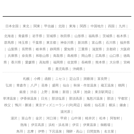
日本全国
東北
関東
甲信越
北陸
東海
関西
中国地方
四国
九州
北海道
青森県
岩手県
宮城県
秋田県
山形県
福島県
茨城県
栃木県
群馬県
埼玉県
千葉県
東京都
神奈川県
新潟県
富山県
石川県
福井県
山梨県
長野県
岐阜県
静岡県
愛知県
三重県
滋賀県
京都府
大阪府
兵庫県
奈良県
和歌山県
鳥取県
島根県
岡山県
広島県
山口県
徳島
県
香川県
愛媛県
高知県
福岡県
佐賀県
長崎県
熊本県
大分県
宮崎
県
鹿児島県
沖縄県
札幌
小樽
函館
ニセコ
定山渓
洞爺湖
富良野
弘前
青森市
八戸
花巻
盛岡
仙台
秋保・作並温泉
蔵王温泉
鶴岡
銀座
渋谷
上野
新橋
新宿
浅草
池袋
東京駅周辺
草津温泉
伊香保温泉
日光
那須塩原
那須高原
鬼怒川温泉
那須
宇都宮
秩父
鴨川・勝浦
東京ディズニーランド(R)周辺
箱根
仙石原
横浜
鎌倉
湯河原
湯沢
富山市
金沢
河口湖
甲府
山中湖
軽井沢
松本
阿智村
熱海
伊豆高原
浜松・浜名湖
伊豆
伊東温泉
御殿場
鳥羽
志摩
伊勢
下呂温泉
飛騨・高山
日間賀島
名古屋