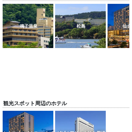
鳴子温泉
松島
仙台
観光スポット周辺のホテル