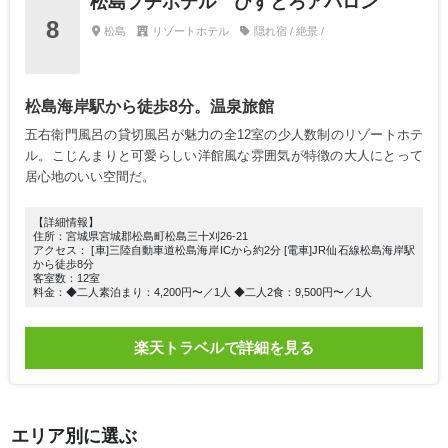
松島プチホテル びすとろアバロン
8
松島
リゾートホテル
隠れ宿 / 絶景 /
松島海岸駅から徒歩8分。温泉旅館
五右衛門風呂の貸切風呂が魅力の全12室の少人数制のリゾートホテ
ル。こじんまりと可愛らしい洋館風な雰囲気が特徴の大人にとって
居心地のいい空間だ。
【詳細情報】
住所：宮城県宮城郡松島町松島三十刈26-21
アクセス： [車]三陸自動車道松島海岸ICから約2分 [電車]JR仙石線松島海岸駅
から徒歩8分
客室数：12室
料金：◆二人素泊まり：4,200円〜／1人 ◆二人2食：9,500円〜／1人
楽天トラベルで詳細を見る
エリア別に選ぶ