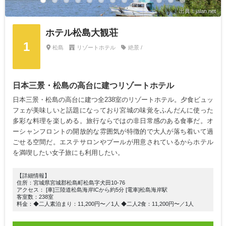
出典：jalan.net
ホテル松島大観荘
1
松島
リゾートホテル
絶景 /
日本三景・松島の高台に建つリゾートホテル
日本三景・松島の高台に建つ全238室のリゾートホテル。夕食ビュッ
フェが美味しいと話題になっており宮城の味覚をふんだんに使った
多彩な料理を楽しめる。旅行ならではの非日常感のある食事だ。オ
ーシャンフロントの開放的な雰囲気が特徴的で大人が落ち着いて過
ごせる空間だ。エステサロンやプールが用意されているからホテル
を満喫したい女子旅にも利用したい。
【詳細情報】
住所：宮城県宮城郡松島町松島字犬田10-76
アクセス： [車]三陸道松島海岸ICから約5分 [電車]松島海岸駅
客室数：238室
料金：◆二人素泊まり：11,200円〜／1人 ◆二人2食：11,200円〜／1人