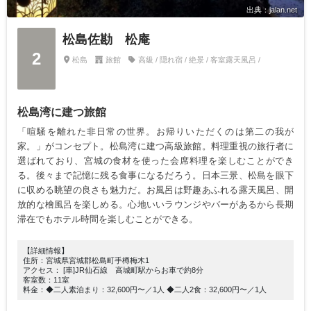
出典：jalan.net
松島佐勘 松庵
2
松島
旅館
高級 / 隠れ宿 / 絶景 / 客室露天風呂 /
松島湾に建つ旅館
「喧騒を離れた非日常の世界。お帰りいただくのは第二の我が
家。」がコンセプト。松島湾に建つ高級旅館。料理重視の旅行者に
選ばれており、宮城の食材を使った会席料理を楽しむことができ
る。後々まで記憶に残る食事になるだろう。日本三景、松島を眼下
に収める眺望の良さも魅力だ。お風呂は野趣あふれる露天風呂、開
放的な檜風呂を楽しめる。心地いいラウンジやバーがあるから長期
滞在でもホテル時間を楽しむことができる。
【詳細情報】
住所：宮城県宮城郡松島町手樽梅木1
アクセス： [車]JR仙石線 高城町駅からお車で約8分
客室数：11室
料金：◆二人素泊まり：32,600円〜／1人 ◆二人2食：32,600円〜／1人