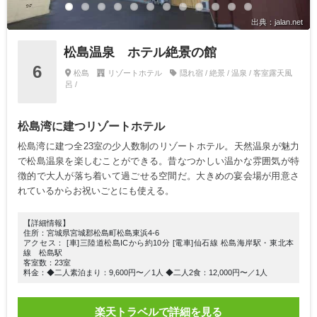
出典：jalan.net
松島温泉 ホテル絶景の館
6
松島
リゾートホテル
隠れ宿 / 絶景 / 温泉 / 客室露天風
呂 /
松島湾に建つリゾートホテル
松島湾に建つ全23室の少人数制のリゾートホテル。天然温泉が魅力
で松島温泉を楽しむことができる。昔なつかしい温かな雰囲気が特
徴的で大人が落ち着いて過ごせる空間だ。大きめの宴会場が用意さ
れているからお祝いごとにも使える。
【詳細情報】
住所：宮城県宮城郡松島町松島東浜4-6
アクセス： [車]三陸道松島ICから約10分 [電車]仙石線 松島海岸駅・東北本
線 松島駅
客室数：23室
料金：◆二人素泊まり：9,600円〜／1人 ◆二人2食：12,000円〜／1人
楽天トラベルで詳細を見る