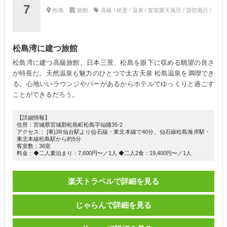
7
松島
旅館
高級 / 絶景 / 温泉 / 客室露天風呂 / 貸切風呂 /
松島湾に建つ旅館
松島湾に建つ高級旅館。日本三景、松島を眼下に収める眺望の良さ
が特長だ。天然温泉も魅力のひとつで太古天泉 松島温泉を満喫でき
る。心地いいラウンジやバーがあるからホテルでゆっくりと過ごす
ことができるだろう。
【詳細情報】
住所：宮城県宮城郡松島町松島字仙随35-2
アクセス： [車]JR仙台駅より仙石線・東北本線で40分、仙石線松島海岸駅・
東北本線松島駅から約5分
客室数：36室
料金：◆二人素泊まり：7,600円〜／1人 ◆二人2食：19,400円〜／1人
楽天トラベルで詳細を見る
じゃらんで詳細を見る