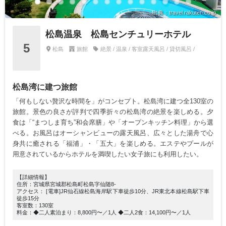
出典：travel.rakuten.co.jp
松島温泉 松島センチュリーホテル
5
松島
旅館
絶景 / 温泉 / 客室露天風呂 / 貸切風呂 /
松島湾に建つ旅館
「何もしない贅沢な時間を」がコンセプト。松島湾に建つ全130室の
旅館。景色の良さが評判で四季折々の松島湾の絶景を楽しめる。夕
食は「“まつしま育ち”和会席膳」や「オープンキッチン料理」から選
べる。お風呂はオーシャンビューの露天風呂、広々とした湯舟で心
身共に癒される「福浦」・「五大」を楽しめる。エステやプールが
用意されているからホテルを満喫したい女子旅にも利用したい。
【詳細情報】
住所：宮城県宮城郡松島町松島字仙随8-
アクセス： [電車]JR仙石線松島海岸駅下車徒歩10分、JR東北本線松島駅下車
徒歩15分
客室数：130室
料金：◆二人素泊まり：8,800円〜／1人 ◆二人2食：14,100円〜／1人