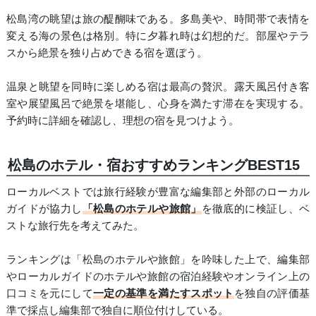
松島湾の眺望は旅の醍醐味である。多島美や、時間帯で表情を
変える海の景色は格別。特に夕暮れ時は幻想的だ。部屋やテラ
スから絶景を独り占めできる宿を選ぼう。
温泉と眺望を同時に楽しめる宿は最高の贅沢。露天風呂付き客
室や展望風呂で絶景を堪能し、心身を満たす滞在を実現する。
予約時に詳細を確認し、理想の宿を見つけよう。
松島のホテル・宿おすすめランキングBEST15
ローカルベストでは旅行経験が豊富な編集部と外部のローカル
ガイドが協力し
「松島のホテルや旅館」
を徹底的に検証し、ベ
ストな旅行先を考えてみた。
ランキングは「松島のホテルや旅館」を吟味した上で、編集部
やローカルガイドのホテルや旅館の宿泊経験やオンライン上の
口コミを元にして
一定の基準を満たすスポット
を独自の評価基
準で採点し編集部で独自に順位付けしている。