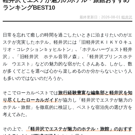
軽井沢でエステが魅力のホテル・旅館おすすめ
ランキングBEST10
最終更新日：2026-08-01
軽井沢
日常を忘れて癒しの時間を過ごしたいときに泊まりたいのがエ
ステが充実したホテル。軽井沢には「旧軽井沢ＫＩＫＹＯキュ
リオ・コレクションｂｙヒルトン」､「ホテルハーヴェスト軽井
沢」､「旧軽井沢 ホテル音羽ノ森」､「軽井沢プリンスホテ
ル ウエスト」などの魅力的な宿がたくさんある。しかし、数
が多くてどこを選べば心から楽しめるのか分からないという人
も多いのではないのだろうか。
そこでローカルベストでは
旅行経験豊富な編集部と軽井沢を知
り尽くしたローカルガイド
が協力し「軽井沢でエステが魅力の
ホテル・旅館」を徹底的に検証し、ベストな宿泊先の選び方を
考えてみた。
その上で、
「軽井沢でエステが魅力のホテル・旅館」のおすす