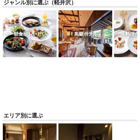
ジャンル別に選ぶ（軽井沢）
朝食がおいしい
高級ホテル
料理が
エリア別に選ぶ