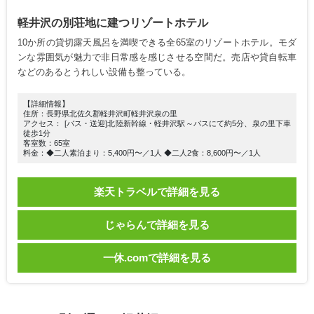
軽井沢の別荘地に建つリゾートホテル
10か所の貸切露天風呂を満喫できる全65室のリゾートホテル。モダ
ンな雰囲気が魅力で非日常感を感じさせる空間だ。売店や貸自転車
などのあるとうれしい設備も整っている。
【詳細情報】
住所：長野県北佐久郡軽井沢町軽井沢泉の里
アクセス： [バス・送迎]北陸新幹線・軽井沢駅～バスにて約5分、泉の里下車
徒歩1分
客室数：65室
料金：◆二人素泊まり：5,400円〜／1人 ◆二人2食：8,600円〜／1人
楽天トラベルで詳細を見る
じゃらんで詳細を見る
一休.comで詳細を見る