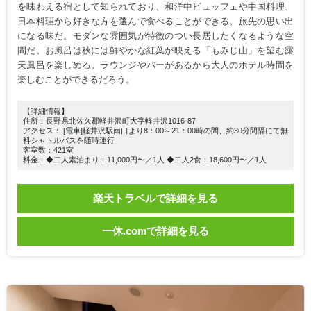
を味わえる宿として知られており、和洋中ビュッフェや中国料理、
日本料理から好きな方を選んで食べることができる。旅先の思い出
になる味だ。モダンな雰囲気が特徴のつい長居したくなるような空
間だ。お風呂は秋には鮮やかな紅葉が映える「もみじ山」を望む露
天風呂を楽しめる。ラウンジやバーがあるから大人のホテル時間を
楽しむことができるだろう。
【詳細情報】
住所：長野県北佐久郡軽井沢町大字軽井沢1016-87
アクセス： [電車]軽井沢駅南口より8：00～21：00時の間、約30分間隔にて無
料シャトルバスを随時運行
客室数：421室
料金：◆二人素泊まり：11,000円〜／1人 ◆二人2食：18,600円〜／1人
楽天トラベルで詳細を見る
一休.comで詳細を見る