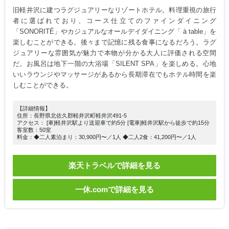
旧軽井沢に建つラグジュアリーなリゾートホテル。料理重視の旅行
者に選ばれており、コース仕立てのファインダイニング
「SONORITÉ」やカジュアルなオールデイダイニング「 à table」を
楽しむことができる。後々まで記憶に残る食事になるだろう。ラグ
ジュアリーな雰囲気が魅力で本物が分かる大人に評価される空間
だ。お風呂は地下一階の大浴場「SILENT SPA」を楽しめる。心地
いいラウンジやマッサージがあるから長期滞在でもホテル時間を楽
しむことができる。
【詳細情報】
住所：長野県北佐久郡軽井沢町軽井沢491-5
アクセス： [車]軽井沢駅より送迎車で約5分 [電車]軽井沢駅から徒歩で約15分
客室数：50室
料金：◆二人素泊まり：30,900円〜／1人 ◆二人2食：41,200円〜／1人
楽天トラベルで詳細を見る
一休.comで詳細を見る