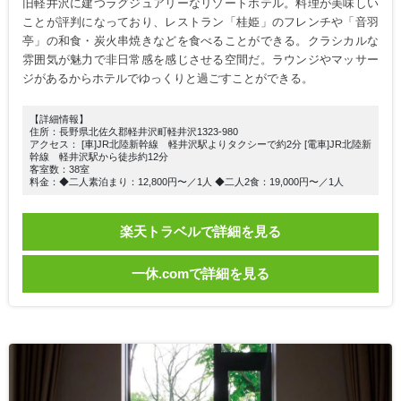
旧軽井沢に建つラグジュアリーなリゾートホテル。料理が美味しい
ことが評判になっており、レストラン「桂姫」のフレンチや「音羽
亭」の和食・炭火串焼きなどを食べることができる。クラシカルな
雰囲気が魅力で非日常感を感じさせる空間だ。ラウンジやマッサー
ジがあるからホテルでゆっくりと過ごすことができる。
【詳細情報】
住所：長野県北佐久郡軽井沢町軽井沢1323-980
アクセス： [車]JR北陸新幹線 軽井沢駅よりタクシーで約2分 [電車]JR北陸新
幹線 軽井沢駅から徒歩約12分
客室数：38室
料金：◆二人素泊まり：12,800円〜／1人 ◆二人2食：19,000円〜／1人
楽天トラベルで詳細を見る
一休.comで詳細を見る