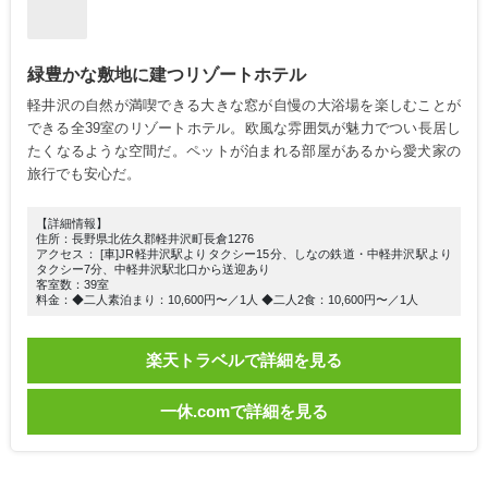
緑豊かな敷地に建つリゾートホテル
軽井沢の自然が満喫できる大きな窓が自慢の大浴場を楽しむことが
できる全39室のリゾートホテル。欧風な雰囲気が魅力でつい長居し
たくなるような空間だ。ペットが泊まれる部屋があるから愛犬家の
旅行でも安心だ。
【詳細情報】
住所：長野県北佐久郡軽井沢町長倉1276
アクセス： [車]JR軽井沢駅よりタクシー15分、しなの鉄道・中軽井沢駅より
タクシー7分、中軽井沢駅北口から送迎あり
客室数：39室
料金：◆二人素泊まり：10,600円〜／1人 ◆二人2食：10,600円〜／1人
楽天トラベルで詳細を見る
一休.comで詳細を見る