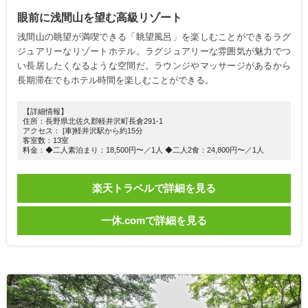
眼前に浅間山を望む高級リゾート
浅間山の眺望が満喫できる「眺望風呂」を楽しむことができるラグ
ジュアリーなリゾートホテル。ラグジュアリーな雰囲気が魅力でつ
い長居したくなるような空間だ。ラウンジやマッサージがあるから
長期滞在でもホテル時間を楽しむことができる。
【詳細情報】
住所：長野県北佐久郡軽井沢町長倉291-1
アクセス： [車]軽井沢駅から約15分
客室数：13室
料金：◆二人素泊まり：18,500円〜／1人 ◆二人2食：24,800円〜／1人
楽天トラベルで詳細を見る
一休.comで詳細を見る