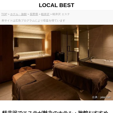
LOCAL BEST
TOP
ホテル・旅館
長野県
軽井沢
軽井沢 エステ
本サイトは広告プログラムにより収益を得ています
出典：jalan.net