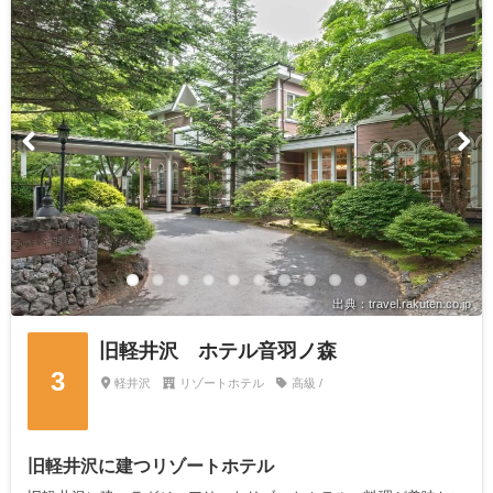
出典：travel.rakuten.co.jp
旧軽井沢 ホテル音羽ノ森
3
軽井沢
リゾートホテル
高級 /
旧軽井沢に建つリゾートホテル