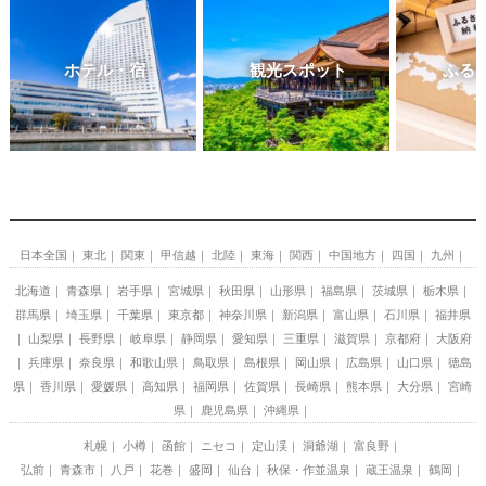
ホテル・宿
観光スポット
ふる
日本全国
東北
関東
甲信越
北陸
東海
関西
中国地方
四国
九州
北海道
青森県
岩手県
宮城県
秋田県
山形県
福島県
茨城県
栃木県
群馬県
埼玉県
千葉県
東京都
神奈川県
新潟県
富山県
石川県
福井県
山梨県
長野県
岐阜県
静岡県
愛知県
三重県
滋賀県
京都府
大阪府
兵庫県
奈良県
和歌山県
鳥取県
島根県
岡山県
広島県
山口県
徳島
県
香川県
愛媛県
高知県
福岡県
佐賀県
長崎県
熊本県
大分県
宮崎
県
鹿児島県
沖縄県
札幌
小樽
函館
ニセコ
定山渓
洞爺湖
富良野
弘前
青森市
八戸
花巻
盛岡
仙台
秋保・作並温泉
蔵王温泉
鶴岡