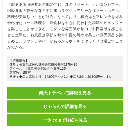
「歴史ある旧軽井沢の地に佇む、森のリゾート。」がコンセプト。
旧軽井沢の静かな森の中に建つラグジュアリーなリゾートホテル。
料理が美味しいことが評判になっており、和会席とフレンチを組み
合わせたコース料理や、州食材を中心に使われた和洋のビュッフェ
を楽しむことができる。モダンな雰囲気が魅力で非日常感を感じさ
せる空間だ。お風呂は季節を映す中庭の眺めが美しい露天風呂を楽
しめる。ラウンジやバーがあるからホテルでゆっくりと過ごすこと
ができる。
【詳細情報】
住所：長野県北佐久郡軽井沢町軽井沢1178-493
アクセス： [電車]軽井沢駅から徒歩11分
客室数：156室
料金：◆二人素泊まり：14,900円〜／1人 ◆二人2食：20,500円〜／1人
楽天トラベルで詳細を見る
じゃらんで詳細を見る
一休.comで詳細を見る