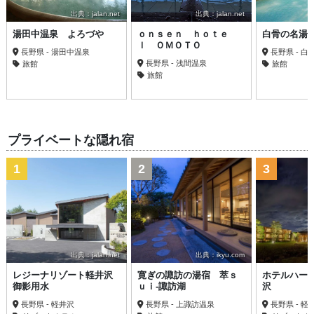
出典：jalan.net
出典：jalan.net
湯田中温泉 よろづや
ｏｎｓｅｎ ｈｏｔｅ
白骨の名湯
ｌ ＯＭＯＴＯ
長野県 - 湯田中温泉
長野県 - 白
長野県 - 浅間温泉
旅館
旅館
旅館
プライベートな隠れ宿
1
2
3
出典：jalan.net
出典：ikyu.com
レジーナリゾート軽井沢
寛ぎの諏訪の湯宿 萃ｓ
ホテルハー
御影用水
ｕｉ‐諏訪湖
沢
長野県 - 軽井沢
長野県 - 上諏訪温泉
長野県 - 軽