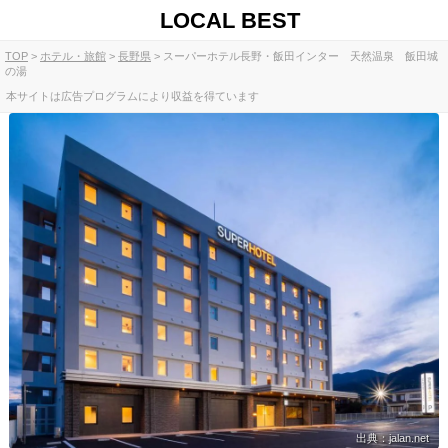
LOCAL BEST
TOP
ホテル・旅館
長野県
スーパーホテル長野・飯田インター 天然温泉 飯田城
の湯
本サイトは広告プログラムにより収益を得ています
出典：jalan.net