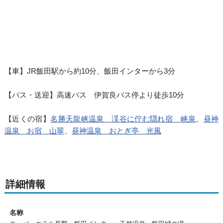
【車】JR飯田駅から約10分、飯田インターから3分
【バス・送迎】高速バス 伊賀良バス停より徒歩10分
【近くの宿】
名勝天龍峡温泉 渓谷に佇む隠れ宿 峡泉
、
昼神
温泉 お宿 山翠
、
昼神温泉 おとぎ亭 光風
詳細情報
名称