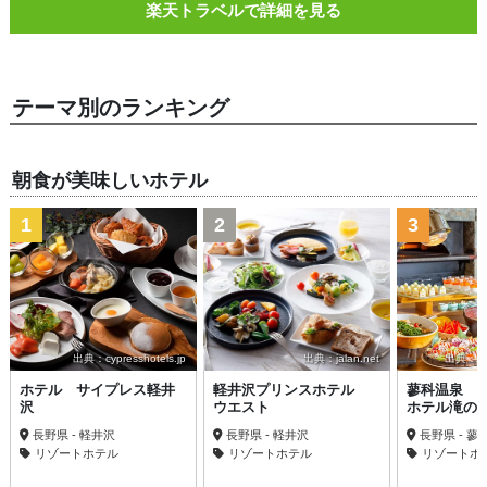
楽天トラベルで詳細を見る
テーマ別のランキング
朝食が美味しいホテル
1
2
3
出典：cypresshotels.jp
出典：jalan.net
出典：trav
ホテル サイプレス軽井
軽井沢プリンスホテル
蓼科温泉 
沢
ウエスト
ホテル滝の
長野県 - 軽井沢
長野県 - 軽井沢
長野県 - 蓼
リゾートホテル
リゾートホテル
リゾートホ