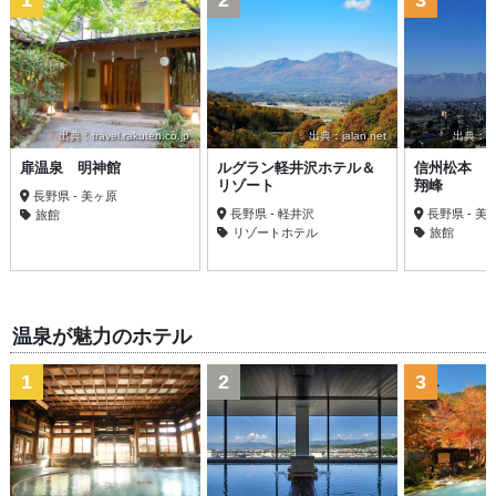
1
2
3
出典：travel.rakuten.co.jp
出典：jalan.net
出典：trav
扉温泉 明神館
ルグラン軽井沢ホテル＆
信州松本 
リゾート
翔峰
長野県 - 美ヶ原
長野県 - 軽井沢
長野県 - 美
旅館
リゾートホテル
旅館
温泉が魅力のホテル
1
2
3