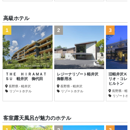
高級ホテル
1
2
3
出典：travel.rakuten.co.jp
出典：jalan.net
ＴＨＥ ＨＩＲＡＭＡＴ
レジーナリゾート軽井沢
旧軽井沢Ｋ
ＳＵ 軽井沢 御代田
御影用水
リオ・コレ
ヒルトン
長野県 - 軽井沢
長野県 - 軽井沢
長野県 - 軽
リゾートホテル
リゾートホテル
リゾートホ
客室露天風呂が魅力のホテル