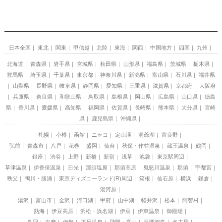
日本全国
東北
関東
甲信越
北陸
東海
関西
中国地方
四国
九州
北海道
青森県
岩手県
宮城県
秋田県
山形県
福島県
茨城県
栃木県
群馬県
埼玉県
千葉県
東京都
神奈川県
新潟県
富山県
石川県
福井県
山梨県
長野県
岐阜県
静岡県
愛知県
三重県
滋賀県
京都府
大阪府
兵庫県
奈良県
和歌山県
鳥取県
島根県
岡山県
広島県
山口県
徳島
県
香川県
愛媛県
高知県
福岡県
佐賀県
長崎県
熊本県
大分県
宮崎
県
鹿児島県
沖縄県
札幌
小樽
函館
ニセコ
定山渓
洞爺湖
富良野
弘前
青森市
八戸
花巻
盛岡
仙台
秋保・作並温泉
蔵王温泉
鶴岡
銀座
渋谷
上野
新橋
新宿
浅草
池袋
東京駅周辺
草津温泉
伊香保温泉
日光
那須塩原
那須高原
鬼怒川温泉
那須
宇都宮
秩父
鴨川・勝浦
東京ディズニーランド(R)周辺
箱根
仙石原
横浜
鎌倉
湯河原
湯沢
富山市
金沢
河口湖
甲府
山中湖
軽井沢
松本
阿智村
熱海
伊豆高原
浜松・浜名湖
伊豆
伊東温泉
御殿場