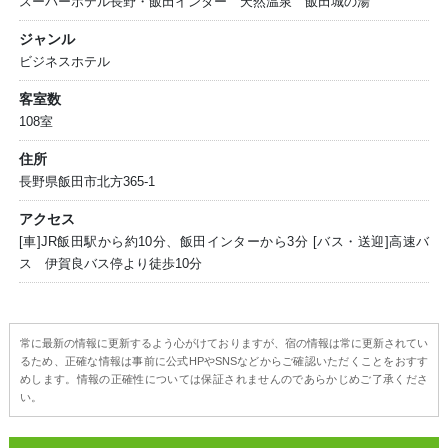
スーパーホテル長野・飯田インター 天然温泉 飯田城の湯
ジャンル
ビジネスホテル
客室数
108室
住所
長野県飯田市北方365-1
アクセス
[車]JR飯田駅から約10分、飯田インターから3分 [バス・送迎]高速バ
ス 伊賀良バス停より徒歩10分
常に最新の情報に更新するよう心がけておりますが、宿の情報は常に更新されてい
るため、正確な情報は事前に公式HPやSNSなどからご確認いただくことをおすす
めします。情報の正確性については保証されませんのであらかじめご了承くださ
い。