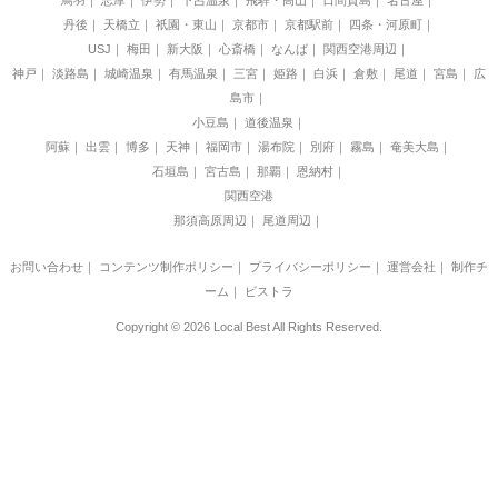
鳥羽
志摩
伊勢
下呂温泉
飛騨・高山
日間賀島
名古屋
丹後
天橋立
祇園・東山
京都市
京都駅前
四条・河原町
USJ
梅田
新大阪
心斎橋
なんば
関西空港周辺
神戸
淡路島
城崎温泉
有馬温泉
三宮
姫路
白浜
倉敷
尾道
宮島
広
島市
小豆島
道後温泉
阿蘇
出雲
博多
天神
福岡市
湯布院
別府
霧島
奄美大島
石垣島
宮古島
那覇
恩納村
関西空港
那須高原周辺
尾道周辺
お問い合わせ
｜
コンテンツ制作ポリシー
｜
プライバシーポリシー
｜
運営会社
｜
制作チ
ーム
｜
ビストラ
Copyright © 2026 Local Best All Rights Reserved.