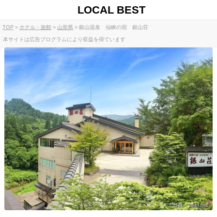
LOCAL BEST
TOP
ホテル・旅館
山形県
銀山温泉 仙峡の宿 銀山荘
本サイトは広告プログラムにより収益を得ています
出典：jalan.net