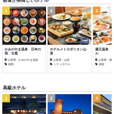
朝食が美味しいホテル
1
2
3
出典：ikyu.com
出典：travel.rakuten.co.jp
かみのやま温泉 日本の
ホテルメトロポリタン山
蔵王温泉 
宿 古窯
形
ル
山形県 - かみのやま温泉
山形県 - 山形
山形県 - 蔵
旅館
シティホテル
旅館
高級ホテル
1
2
3