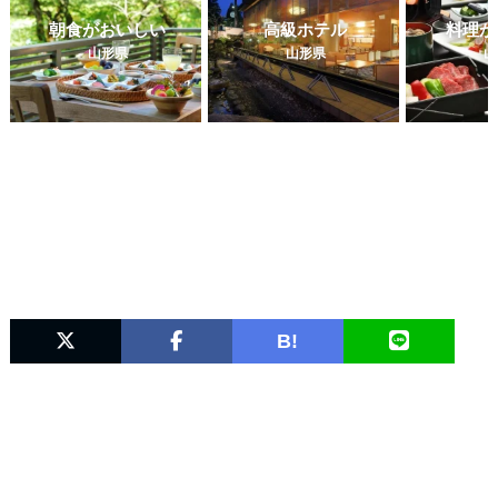
朝食がおいしい
高級ホテル
料理が
山形県
山形県
山
B!