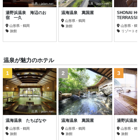
出典：jalan.net
出典：jalan.net
湯野浜温泉 海辺のお
温海温泉 萬国屋
SHONAI HO
宿 一久
TERRASSE
山形県 - 鶴岡
山形県 - 鶴岡
山形県 - 鶴
旅館
旅館
リゾートホ
温泉が魅力のホテル
1
2
3
出典：jalan.net
出典：jalan.net
出典：trav
温海温泉 たちばなや
温海温泉 萬国屋
湯野浜温泉
山形県 - 鶴岡
山形県 - 鶴岡
山形県 - 鶴
旅館
旅館
旅館