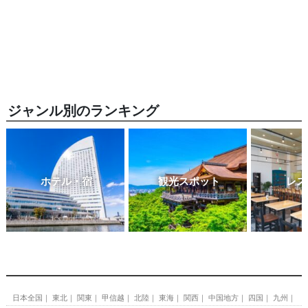
ジャンル別のランキング
ホテル・宿
観光スポット
レス
日本全国
東北
関東
甲信越
北陸
東海
関西
中国地方
四国
九州