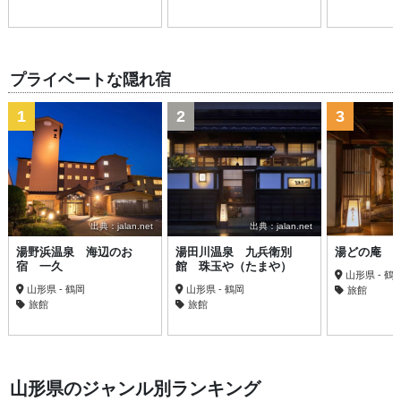
プライベートな隠れ宿
1
2
3
出典：jalan.net
出典：jalan.net
湯野浜温泉 海辺のお
湯田川温泉 九兵衛別
湯どの庵
宿 一久
館 珠玉や（たまや）
山形県 - 鶴
山形県 - 鶴岡
山形県 - 鶴岡
旅館
旅館
旅館
山形県のジャンル別ランキング