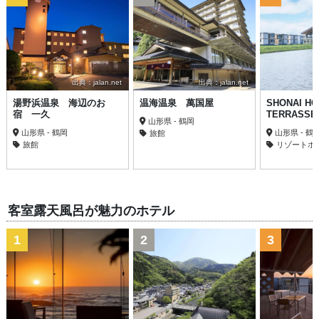
出典：jalan.net
出典：jalan.net
湯野浜温泉 海辺のお
温海温泉 萬国屋
SHONAI HO
宿 一久
TERRASSE
山形県 - 鶴岡
山形県 - 鶴岡
山形県 - 鶴
旅館
旅館
リゾートホ
客室露天風呂が魅力のホテル
1
2
3