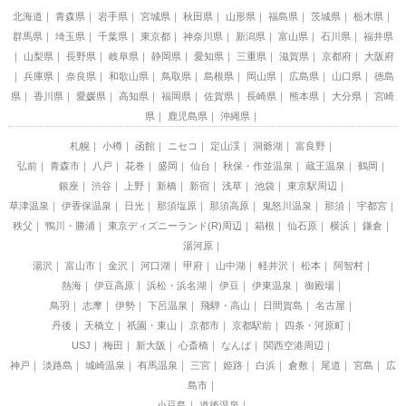
北海道
青森県
岩手県
宮城県
秋田県
山形県
福島県
茨城県
栃木県
群馬県
埼玉県
千葉県
東京都
神奈川県
新潟県
富山県
石川県
福井県
山梨県
長野県
岐阜県
静岡県
愛知県
三重県
滋賀県
京都府
大阪府
兵庫県
奈良県
和歌山県
鳥取県
島根県
岡山県
広島県
山口県
徳島
県
香川県
愛媛県
高知県
福岡県
佐賀県
長崎県
熊本県
大分県
宮崎
県
鹿児島県
沖縄県
札幌
小樽
函館
ニセコ
定山渓
洞爺湖
富良野
弘前
青森市
八戸
花巻
盛岡
仙台
秋保・作並温泉
蔵王温泉
鶴岡
銀座
渋谷
上野
新橋
新宿
浅草
池袋
東京駅周辺
草津温泉
伊香保温泉
日光
那須塩原
那須高原
鬼怒川温泉
那須
宇都宮
秩父
鴨川・勝浦
東京ディズニーランド(R)周辺
箱根
仙石原
横浜
鎌倉
湯河原
湯沢
富山市
金沢
河口湖
甲府
山中湖
軽井沢
松本
阿智村
熱海
伊豆高原
浜松・浜名湖
伊豆
伊東温泉
御殿場
鳥羽
志摩
伊勢
下呂温泉
飛騨・高山
日間賀島
名古屋
丹後
天橋立
祇園・東山
京都市
京都駅前
四条・河原町
USJ
梅田
新大阪
心斎橋
なんば
関西空港周辺
神戸
淡路島
城崎温泉
有馬温泉
三宮
姫路
白浜
倉敷
尾道
宮島
広
島市
小豆島
道後温泉