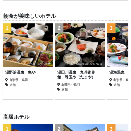
朝食が美味しいホテル
1
2
3
出典：ikyu.com
出典：travel.rakuten.co.jp
湯野浜温泉 亀や
湯田川温泉 九兵衛別
温海温泉 
館 珠玉や（たまや）
山形県 - 鶴岡
山形県 - 鶴
山形県 - 鶴岡
旅館
旅館
旅館
高級ホテル
1
2
3