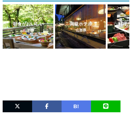
朝食がおいしい
高級ホテル
料理が
山形県
山形県
山
B!