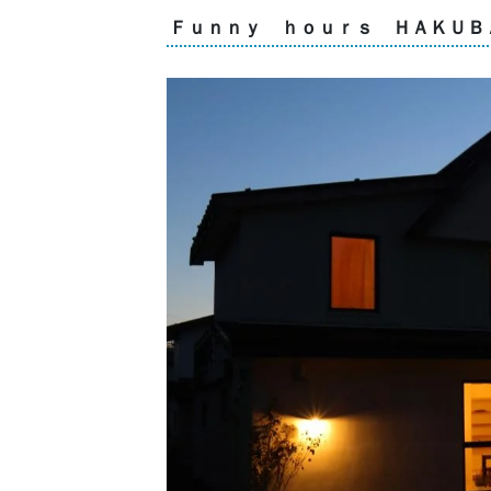
Ｆｕｎｎｙ ｈｏｕｒｓ ＨＡＫＵＢ