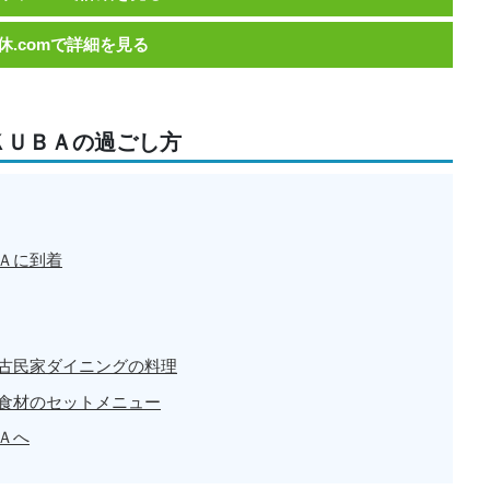
休.comで詳細を見る
ＫＵＢＡの過ごし方
Ａに到着
古民家ダイニングの料理
食材のセットメニュー
Ａへ