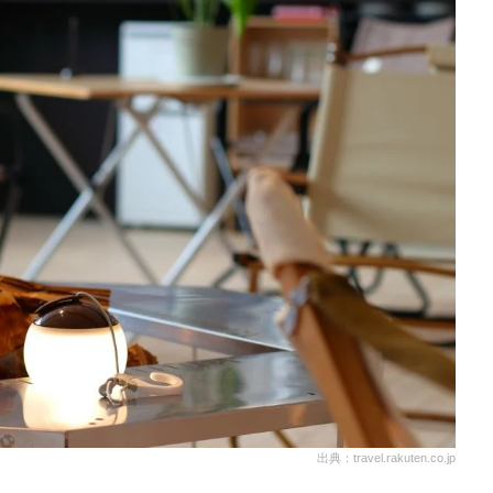
出典：travel.rakuten.co.jp