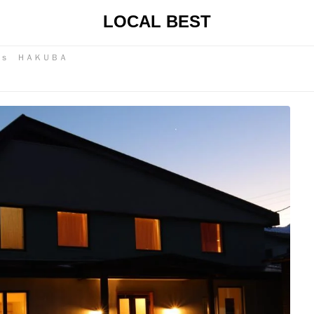
LOCAL BEST
ｓ ＨＡＫＵＢＡ