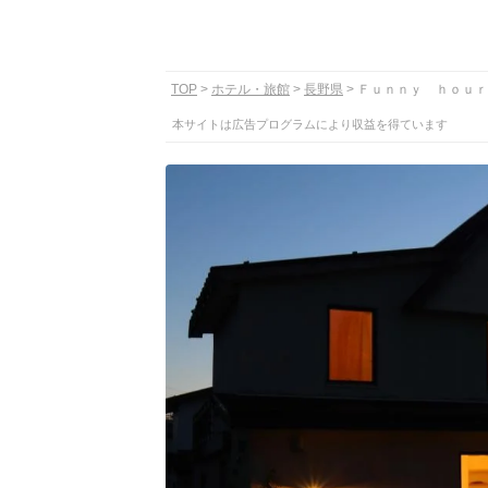
TOP
ホテル・旅館
長野県
Ｆｕｎｎｙ ｈｏｕｒ
本サイトは広告プログラムにより収益を得ています