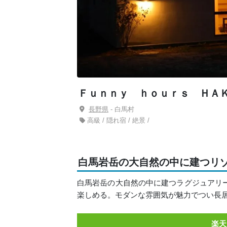
Ｆｕｎｎｙ ｈｏｕｒｓ ＨＡ
長野県
- 白馬村
高級 / 隠れ宿 / 絶景 /
白馬岩岳の大自然の中に建つリ
白馬岩岳の大自然の中に建つラグジュアリ
楽しめる。モダンな雰囲気が魅力でつい長
楽天