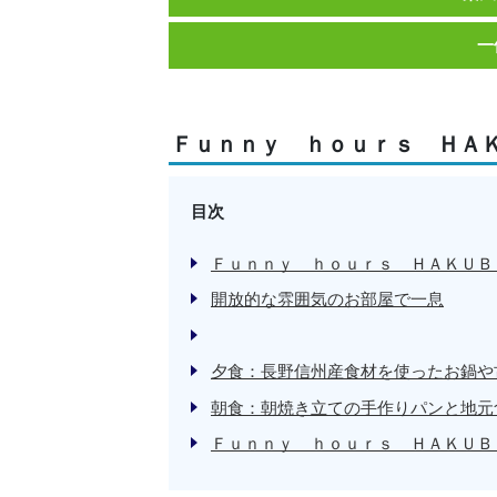
一
Ｆｕｎｎｙ ｈｏｕｒｓ ＨＡ
目次
Ｆｕｎｎｙ ｈｏｕｒｓ ＨＡＫＵＢ
開放的な雰囲気のお部屋で一息
夕食：長野信州産食材を使ったお鍋や
朝食：朝焼き立ての手作りパンと地元
Ｆｕｎｎｙ ｈｏｕｒｓ ＨＡＫＵＢ