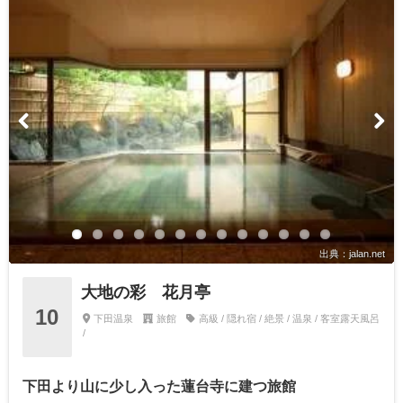
出典：jalan.net
大地の彩 花月亭
10
下田温泉
旅館
高級 / 隠れ宿 / 絶景 / 温泉 / 客室露天風呂
/
下田より山に少し入った蓮台寺に建つ旅館