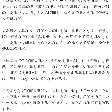
客室露天風呂は、究極のプライベート空間で温泉を堪能したい
旅人には最高の選択肢となる。誰にも邪魔されず、自分だけ
の、あるいは大切な人との時間を心ゆくまで味わえる点が何よ
りの魅力だ。
大浴場とは異なり、時間や人の目を気にすることなく、好きな
時に好きなだけ湯浴みを楽しめる。夜空の下で星を眺めなが
ら、あるいは朝日に照らされながら、心ゆくまで温泉に浸かる
贅沢は格別だ。
下田温泉で客室露天風呂付きの宿を選べば、伊豆の豊かな自
然、特に美しい海を眼前にしながら温泉を楽しめるところも多
い。波の音をBGMに、刻々と表情を変える海を眺める湯浴み
は、忘れられない思い出となるだろう。
このような客室露天風呂は、人目を気にせずリラックスしたい
カップルや夫婦、家族連れはもちろん、特別な時間を過ごした
い一人旅にも強く推奨する。心身ともに満たされる滞在を実現
する。