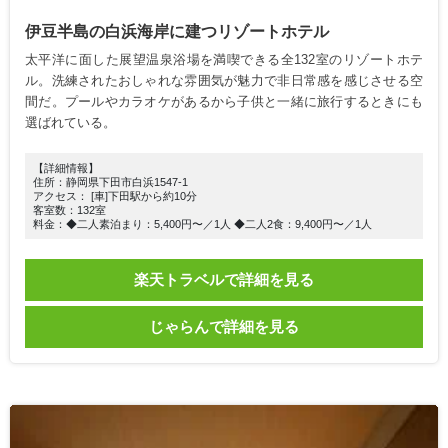
伊豆半島の白浜海岸に建つリゾートホテル
太平洋に面した展望温泉浴場を満喫できる全132室のリゾートホテ
ル。洗練されたおしゃれな雰囲気が魅力で非日常感を感じさせる空
間だ。プールやカラオケがあるから子供と一緒に旅行するときにも
選ばれている。
【詳細情報】
住所：静岡県下田市白浜1547-1
アクセス： [車]下田駅から約10分
客室数：132室
料金：◆二人素泊まり：5,400円〜／1人 ◆二人2食：9,400円〜／1人
楽天トラベルで詳細を見る
じゃらんで詳細を見る