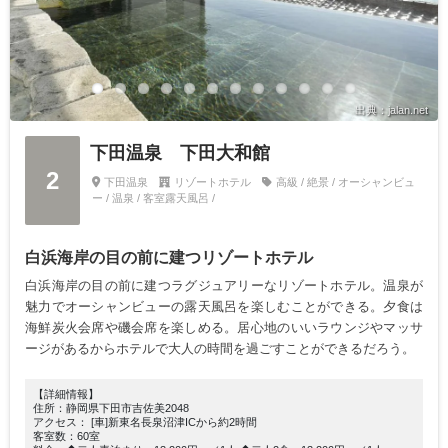
出典：jalan.net
下田温泉 下田大和館
2
下田温泉
リゾートホテル
高級 / 絶景 / オーシャンビュ
ー / 温泉 / 客室露天風呂 /
白浜海岸の目の前に建つリゾートホテル
白浜海岸の目の前に建つラグジュアリーなリゾートホテル。温泉が
魅力でオーシャンビューの露天風呂を楽しむことができる。夕食は
海鮮炭火会席や磯会席を楽しめる。居心地のいいラウンジやマッサ
ージがあるからホテルで大人の時間を過ごすことができるだろう。
【詳細情報】
住所：静岡県下田市吉佐美2048
アクセス： [車]新東名長泉沼津ICから約2時間
客室数：60室