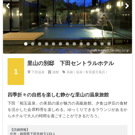
出典：travel.rakuten.co.jp
里山の別邸 下田セントラルホテル
1
下田温泉
旅館
高級 / 温泉 / 客室露天風呂 /
四季折々の自然を楽しむ静かな里山の温泉旅館
下田「相玉温泉」の美肌の湯が魅力の高級旅館。夕食は伊豆の食材
を活かした会席料理を楽しめる。ゆっくりできるラウンジがあるか
らホテルで大人の時間を過ごすことができるだろう。
【詳細情報】
住所：静岡県下田市相玉133-1