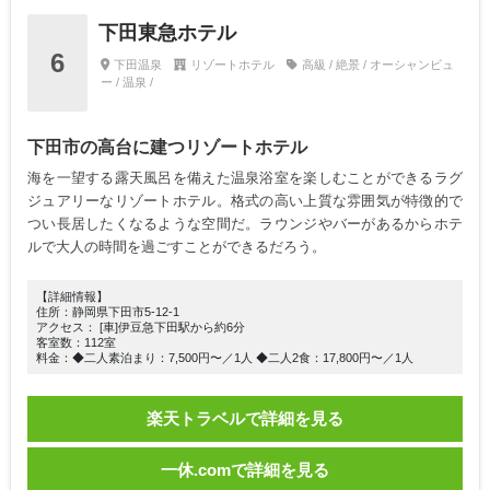
下田東急ホテル
6
下田温泉
リゾートホテル
高級 / 絶景 / オーシャンビュ
ー / 温泉 /
下田市の高台に建つリゾートホテル
海を一望する露天風呂を備えた温泉浴室を楽しむことができるラグ
ジュアリーなリゾートホテル。格式の高い上質な雰囲気が特徴的で
つい長居したくなるような空間だ。ラウンジやバーがあるからホテ
ルで大人の時間を過ごすことができるだろう。
【詳細情報】
住所：静岡県下田市5-12-1
アクセス： [車]伊豆急下田駅から約6分
客室数：112室
料金：◆二人素泊まり：7,500円〜／1人 ◆二人2食：17,800円〜／1人
楽天トラベルで詳細を見る
一休.comで詳細を見る