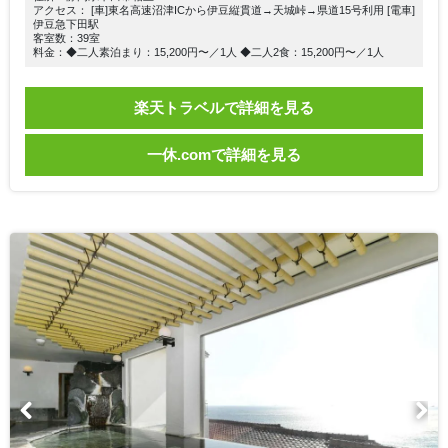
アクセス： [車]東名高速沼津ICから伊豆縦貫道→天城峠→県道15号利用 [電車]
伊豆急下田駅
客室数：39室
料金：◆二人素泊まり：15,200円〜／1人 ◆二人2食：15,200円〜／1人
楽天トラベルで詳細を見る
一休.comで詳細を見る