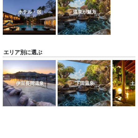
ホテル・宿
温泉が魅力
エリア別に選ぶ
伊豆長岡温泉
下田温泉
土