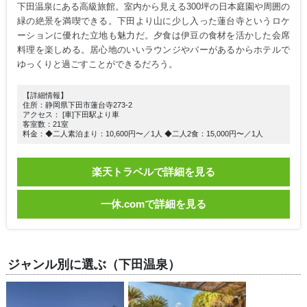
下田温泉にある高級旅館。室内から見える300坪の日本庭園や周囲の
緑の絶景を満喫できる。下田より山に少し入った蓮台寺というロケ
ーションに優れた立地も魅力だ。夕食は伊豆の食材を活かした会席
料理を楽しめる。居心地のいいラウンジやバーがあるからホテルで
ゆっくりと過ごすことができるだろう。
【詳細情報】
住所：静岡県下田市蓮台寺273-2
アクセス： [車]下田駅より車
客室数：21室
料金：◆二人素泊まり：10,600円〜／1人 ◆二人2食：15,000円〜／1人
楽天トラベルで詳細を見る
一休.comで詳細を見る
ジャンル別に選ぶ（下田温泉）