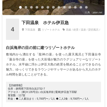
出典：jalan.net
下田温泉 ホテル伊豆急
4
下田温泉
リゾートホテル
高級 / 絶景 / 温泉 / 貸切風呂 /
白浜海岸の目の前に建つリゾートホテル
敷地内から湧出する「龍神の湯」を使った露天風呂と下田蓮台寺
「蓮台寺の湯」を使った大浴場が魅力のラグジュアリーなリゾート
ホテル。水平線に浮かぶ伊豆大島の絶景を眺めることができるのも
魅力。ゆっくりできるラウンジやマッサージがあるから大人のホテ
ル時間を楽しむことができる。
【詳細情報】
住所：静岡県下田市白浜2732-7
アクセス： [車]Ｒ135号沿い白浜海岸前 [電車]伊豆急下田駅
客室数：117室
料金：◆二人素泊まり：5,700円〜／1人 ◆二人2食：9,700円〜／1人