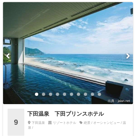
出典：jalan.net
下田温泉 下田プリンスホテル
9
下田温泉
リゾートホテル
絶景 / オーシャンビュー / 温
泉 /