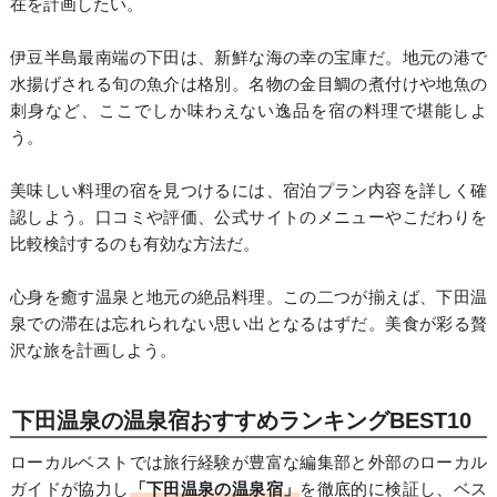
在を計画したい。
伊豆半島最南端の下田は、新鮮な海の幸の宝庫だ。地元の港で
水揚げされる旬の魚介は格別。名物の金目鯛の煮付けや地魚の
刺身など、ここでしか味わえない逸品を宿の料理で堪能しよ
う。
美味しい料理の宿を見つけるには、宿泊プラン内容を詳しく確
認しよう。口コミや評価、公式サイトのメニューやこだわりを
比較検討するのも有効な方法だ。
心身を癒す温泉と地元の絶品料理。この二つが揃えば、下田温
泉での滞在は忘れられない思い出となるはずだ。美食が彩る贅
沢な旅を計画しよう。
下田温泉の温泉宿おすすめランキングBEST10
ローカルベストでは旅行経験が豊富な編集部と外部のローカル
ガイドが協力し
「下田温泉の温泉宿」
を徹底的に検証し、ベス