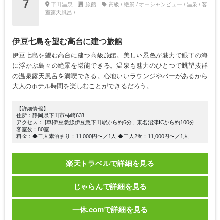
7
下田温泉
旅館
高級 / 絶景 / オーシャンビュー / 温泉 / 客
室露天風呂 /
伊豆七島を望む高台に建つ旅館
伊豆七島を望む高台に建つ高級旅館。美しい景色が魅力で眼下の海
に浮かぶ島々の絶景を堪能できる。温泉も魅力のひとつで眺望抜群
の温泉露天風呂を満喫できる。心地いいラウンジやバーがあるから
大人のホテル時間を楽しむことができるだろう。
【詳細情報】
住所：静岡県下田市柿崎633
アクセス： [車]伊豆急線伊豆急下田駅から約6分、東名沼津ICから約100分
客室数：80室
料金：◆二人素泊まり：11,000円〜／1人 ◆二人2食：11,000円〜／1人
楽天トラベルで詳細を見る
じゃらんで詳細を見る
一休.comで詳細を見る