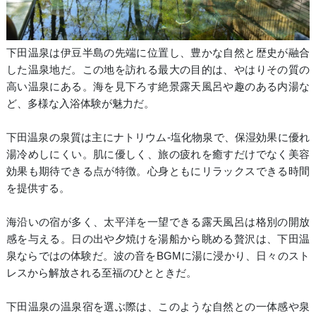
下田温泉は伊豆半島の先端に位置し、豊かな自然と歴史が融合
した温泉地だ。この地を訪れる最大の目的は、やはりその質の
高い温泉にある。海を見下ろす絶景露天風呂や趣のある内湯な
ど、多様な入浴体験が魅力だ。
下田温泉の泉質は主にナトリウム-塩化物泉で、保湿効果に優れ
湯冷めしにくい。肌に優しく、旅の疲れを癒すだけでなく美容
効果も期待できる点が特徴。心身ともにリラックスできる時間
を提供する。
海沿いの宿が多く、太平洋を一望できる露天風呂は格別の開放
感を与える。日の出や夕焼けを湯船から眺める贅沢は、下田温
泉ならではの体験だ。波の音をBGMに湯に浸かり、日々のスト
レスから解放される至福のひとときだ。
下田温泉の温泉宿を選ぶ際は、このような自然との一体感や泉