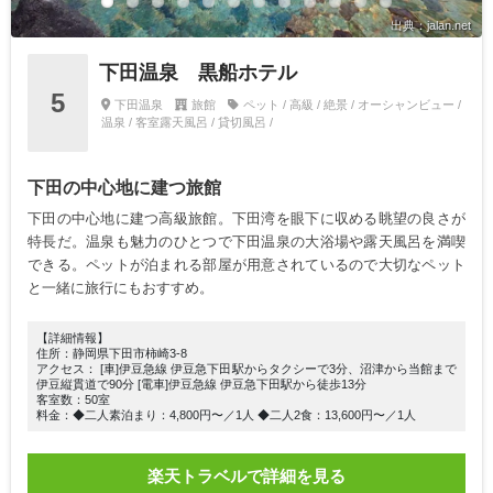
出典：jalan.net
下田温泉 黒船ホテル
5
下田温泉
旅館
ペット / 高級 / 絶景 / オーシャンビュー /
温泉 / 客室露天風呂 / 貸切風呂 /
下田の中心地に建つ旅館
下田の中心地に建つ高級旅館。下田湾を眼下に収める眺望の良さが
特長だ。温泉も魅力のひとつで下田温泉の大浴場や露天風呂を満喫
できる。ペットが泊まれる部屋が用意されているので大切なペット
と一緒に旅行にもおすすめ。
【詳細情報】
住所：静岡県下田市柿崎3-8
アクセス： [車]伊豆急線 伊豆急下田駅からタクシーで3分、沼津から当館まで
伊豆縦貫道で90分 [電車]伊豆急線 伊豆急下田駅から徒歩13分
客室数：50室
料金：◆二人素泊まり：4,800円〜／1人 ◆二人2食：13,600円〜／1人
楽天トラベルで詳細を見る