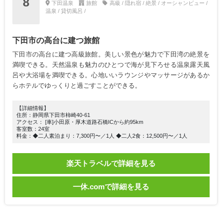
8
下田温泉
旅館
高級 / 隠れ宿 / 絶景 / オーシャンビュー /
温泉 / 貸切風呂 /
下田市の高台に建つ旅館
下田市の高台に建つ高級旅館。美しい景色が魅力で下田湾の絶景を
満喫できる。天然温泉も魅力のひとつで海が見下ろせる温泉露天風
呂や大浴場を満喫できる。心地いいラウンジやマッサージがあるか
らホテルでゆっくりと過ごすことができる。
【詳細情報】
住所：静岡県下田市柿崎40-61
アクセス： [車]小田原・厚木道路石橋ICから約95km
客室数：24室
料金：◆二人素泊まり：7,300円〜／1人 ◆二人2食：12,500円〜／1人
楽天トラベルで詳細を見る
一休.comで詳細を見る