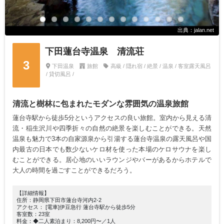
出典：jalan.net
下田蓮台寺温泉 清流荘
3
下田温泉
旅館
高級 / 隠れ宿 / 絶景 / 温泉 / 客室露天風呂
/ 貸切風呂 /
清流と樹林に包まれたモダンな雰囲気の温泉旅館
蓮台寺駅から徒歩5分というアクセスの良い旅館。室内から見える清
流・稲生沢川や四季折々の自然の絶景を楽しむことができる。天然
温泉も魅力で3本の自家源泉から引湯する蓮台寺温泉の露天風呂や国
内最古の日本でも数少ないケロ材を使った本場のケロサウナを楽し
むことができる。居心地のいいラウンジやバーがあるからホテルで
大人の時間を過ごすことができるだろう。
【詳細情報】
住所：静岡県下田市蓮台寺河内2-2
アクセス： [電車]伊豆急行 蓮台寺駅から徒歩5分
客室数：23室
料金：◆二人素泊まり：8,200円〜／1人