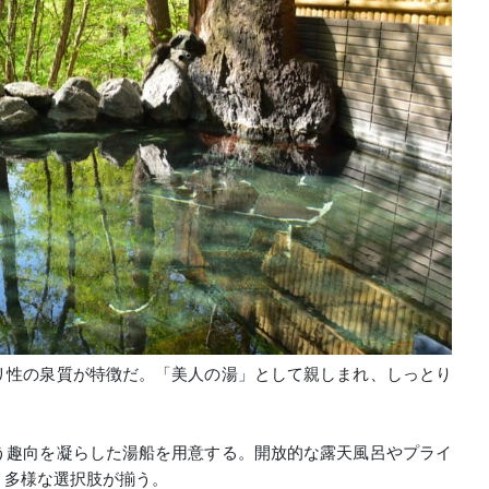
リ性の泉質が特徴だ。「美人の湯」として親しまれ、しっとり
う趣向を凝らした湯船を用意する。開放的な露天風呂やプライ
、多様な選択肢が揃う。