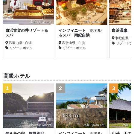
出典：jalan.net
出典：jalan.net
白浜古賀の井リゾート＆
インフィニート ホテル
白浜温泉 
スパ
＆スパ 南紀白浜
和歌山県 - 
和歌山県 - 白浜
和歌山県 - 白浜
リゾートホ
リゾートホテル
リゾートホテル
高級ホテル
1
2
3
出典：jalan.net
出典：jalan.net
出典：trav
碧き島の宿 熊野別邸
インフィニート ホテル
山荘 天の