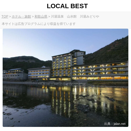
LOCAL BEST
TOP
ホテル・旅館
和歌山県
川湯温泉 山水館 川湯みどりや
本サイトは広告プログラムにより収益を得ています
出典：jalan.net