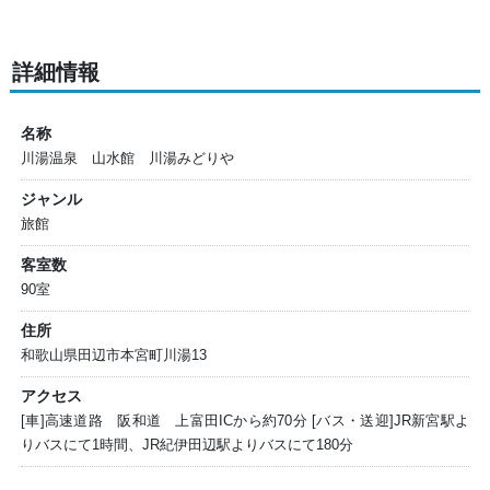
詳細情報
名称
川湯温泉 山水館 川湯みどりや
ジャンル
旅館
客室数
90室
住所
和歌山県田辺市本宮町川湯13
アクセス
[車]高速道路 阪和道 上富田ICから約70分 [バス・送迎]JR新宮駅よ
りバスにて1時間、JR紀伊田辺駅よりバスにて180分