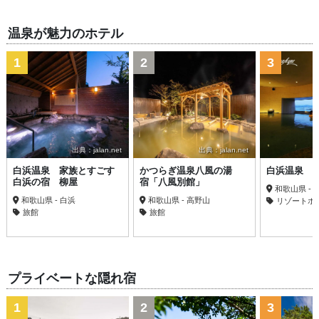
温泉が魅力のホテル
1
2
3
出典：jalan.net
出典：jalan.net
白浜温泉 家族とすごす
かつらぎ温泉八風の湯
白浜温泉 
白浜の宿 柳屋
宿「八風別館」
和歌山県 - 
和歌山県 - 白浜
和歌山県 - 高野山
リゾートホ
旅館
旅館
プライベートな隠れ宿
1
2
3