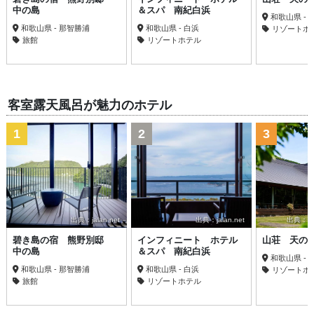
中の島
＆スパ 南紀白浜
和歌山県 - 
和歌山県 - 那智勝浦
和歌山県 - 白浜
リゾートホ
旅館
リゾートホテル
客室露天風呂が魅力のホテル
1
2
3
出典：jalan.net
出典：jalan.net
出典：trav
碧き島の宿 熊野別邸
インフィニート ホテル
山荘 天の
中の島
＆スパ 南紀白浜
和歌山県 - 
和歌山県 - 那智勝浦
和歌山県 - 白浜
リゾートホ
旅館
リゾートホテル