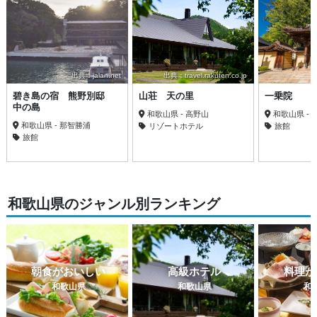
出典：jalan.net
出典：travel.rakuten.co.jp
碧き島の宿 熊野別邸
山荘 天の里
一乗院
中の島
和歌山県 - 高野山
和歌山県 - 
和歌山県 - 那智勝浦
リゾートホテル
旅館
旅館
和歌山県のジャンル別ランキング
朝食がおいしい
高級ホテル
料理が
和歌山県
和歌山県
和