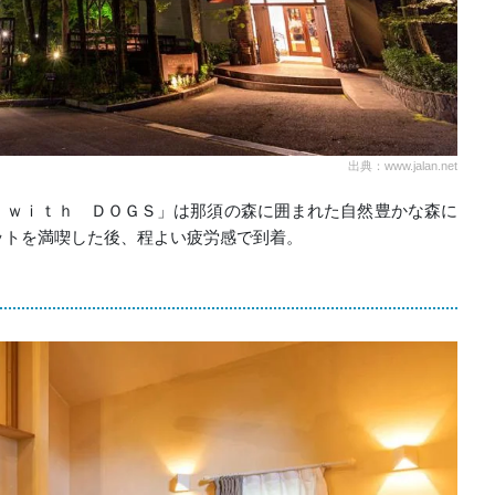
出典：www.jalan.net
 ｗｉｔｈ ＤＯＧＳ」は那須の森に囲まれた自然豊かな森に
ットを満喫した後、程よい疲労感で到着。