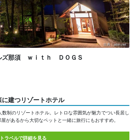
出典：jalan.net
ルズ那須 ｗｉｔｈ ＤＯＧＳ
森に建つリゾートホテル
人数制のリゾートホテル。レトロな雰囲気が魅力でつい長居し
部屋があるから大切なペットと一緒に旅行にもおすすめ。
トラベルで詳細を見る