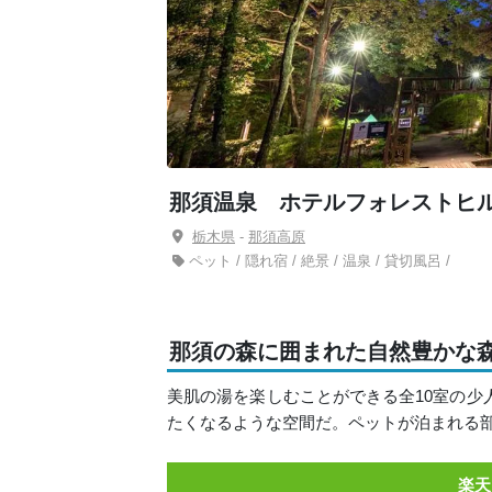
那須温泉 ホテルフォレストヒ
栃木県
-
那須高原
ペット / 隠れ宿 / 絶景 / 温泉 / 貸切風呂 /
那須の森に囲まれた自然豊かな
美肌の湯を楽しむことができる全10室の少
たくなるような空間だ。ペットが泊まれる
楽天