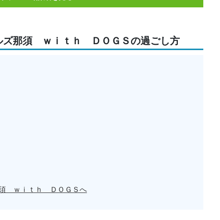
ルズ那須 ｗｉｔｈ ＤＯＧＳの過ごし方
須 ｗｉｔｈ ＤＯＧＳへ